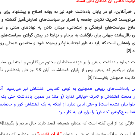
رفیت ذهنی آن کماکان باقی است."
 خبرآنلاین، او در پایان یادداشت خود نیز به بهانه اصلاح و پیشنهاد برای ب
ی‌نویسد: تحریک نکردن جامعه با اصرار بر سیاست‌های تعارض‌آمیز گذشته و 
ح سیاست‌های فرهنگی و اجتماعی، میدان دادن به نهادهای مدنی و است
 باقی‌مانده جهانی برای بازگشت به برجام و نهایتا در پیش گرفتن سیاست‌های 
ی راه‌هایی است که باید به ‌طور اجتناب‌ناپذبر پیموده شود و متضمن همدلی رو 
[2]
 درباره یادداشت ربیعی را بر عهده مخاطبان محترم می‌گذاریم و البته این ساب
درباره او بیان می‌کنیم که ربیعی پس از پایان اغتشاشات آبان 98 ن
کایت همچنان باقیست"![3]
 یادداشت‌های ربیعی همچنین به نوعی تقدیس اغتشاش نیز می‌رسیم. آنج
ر مذمت اغتشاش و تحرک خیابانی ندارد (و مثلا در همین یادداشت حتی یک 
وا بیان نشده است) و حتی ابایی ندارد از اینکه به یک اغتشاش کور و خانمانس
ظ مدح‌گونه‌ی "جنبش" را برای آن به کار ببرد.
تازگی نیز از این گفته است که عده‌ای همیشه قصد دارند حال مردم را بگیرند![4]
ز این در وبلاگ مشرق از عبارتی با عنوان
"بانیان آشوب"
نام برده‌ایم که به نظ