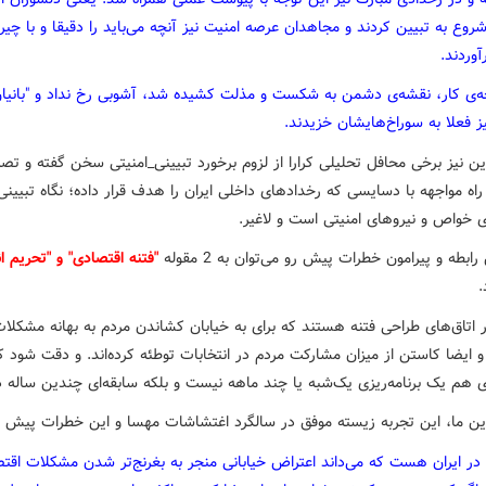
ع به تبیین کردند و مجاهدان عرصه امنیت نیز آنچه می‌باید را دقیقا و با چیر
آوردند.
جه‌ی کار، نقشه‌ی دشمن به شکست و مذلت کشیده شد، آشوبی رخ نداد و "بانیا
 فعلا به سوراخ‌هایشان خزیدند.
ن نیز برخی محافل تحلیلی کرارا از لزوم برخورد تبیینی_امنیتی سخن گفته و تصر
راه مواجهه با دسایسی که رخدادهای داخلی ایران را هدف قرار داده؛ نگاه تبیینی
ی خواص و نیروهای امنیتی است و لاغیر.
بطه و پیرامون خطرات پیش رو می‌توان به 2 مقوله
"فتنه اقتصادی" و "تحریم ان
.
 اتاق‌های طراحی فتنه هستند که برای به خیابان کشاندن مردم به بهانه مشکلا
 ایضا کاستن از میزان مشارکت مردم در انتخابات توطئه کرده‌اند. و دقت شود ک
زی هم یک برنامه‌ریزی یک‌شبه یا چند ماهه نیست و بلکه سابقه‌ای چندین ساله دا
این ما، این تجربه زیسته موفق در سالگرد اغتشاشات مهسا و این خطرات پیش رو
در ایران هست که می‌داند اعتراض خیابانی منجر به بغرنج‌تر شدن مشکلات اقت