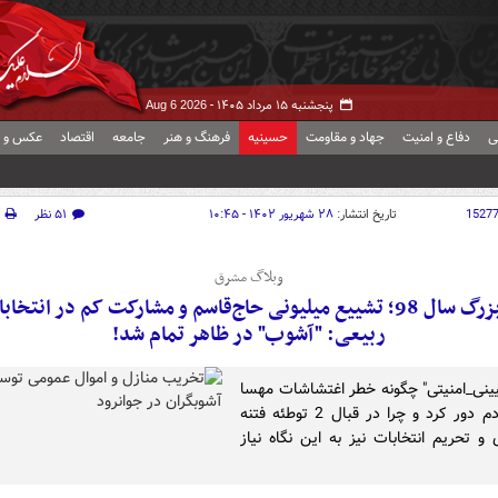
پنجشنبه ۱۵ مرداد ۱۴۰۵ -
Aug 6 2026
ی
دفاع و امنیت
جهاد و مقاومت
حسینیه
فرهنگ و هنر
جامعه
اقتصاد
عکس و ف
1527
تاریخ انتشار:
۲۸ شهریور ۱۴۰۲ - ۱۰:۴۵
۵۱ نظر
وبلاگ مشرق
راز بزرگ سال 98؛ تشییع میلیونی حاج‌قاسم و مشارکت کم در انتخا
ربیعی: "آشوب" در ظاهر تمام شد!
بیینی_امنیتی" چگونه خطر اغتشاشات مهسا
را از مردم دور کرد و چرا در قبال 2 توطئه فتنه
 و تحریم انتخابات نیز به این نگاه نیاز