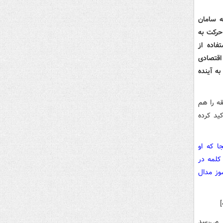
ه سامان
حرکت به
فاده از
اقتصادی
به آینده
قه را هم
یز طی یادداشتی تأکید کرده
ا که او
کلمه در
وز مدال
ر می‌رسد