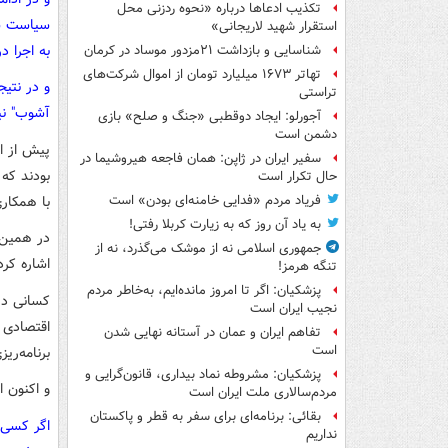
تکذیب ادعاها درباره «نحوه ردزنی محل
سیاست شرو
استقرار شهید لاریجانی»
به اجرا در
شناسایی و بازداشت ۲۱مزدور موساد در کرمان
تهاتر ۱۶۷۳ میلیارد تومان از اموال شرکت‌های
و در نتی
تراستی
آشوب" نیز
آجورلو: ایجاد دوقطبی «جنگ و صلح‌» بازی
دشمن است
پیش از ای
سفیر ایران در ژاپن: همان فاجعه هیروشیما در
بودند که 
حال تکرار است
با همکار
فریاد مردم «فدایی خامنه‌ای بودن» است
به یاد آن روز که به زیارت کربلا رفتی!
در همین را
جمهوری اسلامی نه از موشک می‌گذرد، نه از
اشاره کرد
تنگه هرمز!
پزشکیان: اگر تا امروز مانده‌ایم، به‌خاطر مردم
کسانی در
نجیب ایران است
اقتصادی و
تفاهم ایران و عمان در آستانه نهایی شدن
است
برنامه‌ری
پزشکیان: مشروطه نماد بیداری، قانون‌گرایی و
و اکنون 
مردم‌سالاری ملت ایران است
بقائی: برنامه‌ای برای سفر به قطر و پاکستان
اگر کسی 
نداریم