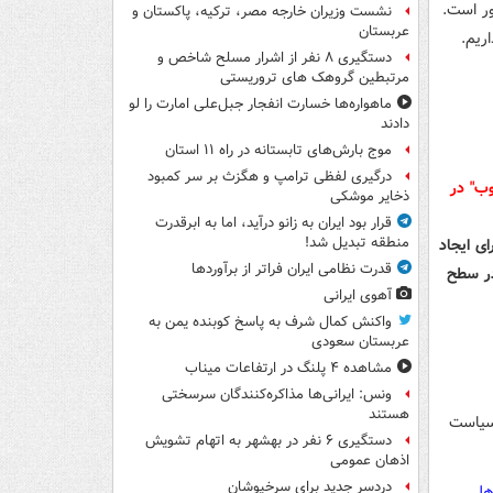
ور است.
نشست وزیران خارجه مصر، ترکیه، پاکستان و
عربستان
ریم.
دستگیری ۸ نفر از اشرار مسلح شاخص و
مرتبطین گروهک های تروریستی
ماهواره‌ها خسارت انفجار جبل‌علی امارت را لو
دادند
موج بارش‌های تابستانه در راه ۱۱ استان
درگیری لفظی ترامپ و هگزث بر سر کمبود
ذخایر موشکی
قرار بود ایران به زانو درآید، اما به ابرقدرت
منطقه تبدیل شد!
ای ایجاد
قدرت نظامی ایران فراتر از برآوردها
ر سطح
آهوی ایرانی
واکنش کمال شرف به پاسخ کوبنده یمن به
عربستان سعودی
مشاهده ۴ پلنگ در ارتفاعات میناب
ونس: ایرانی‌ها مذاکره‌کنندگان سرسختی
هستند
د یعنی در سیاست
دستگیری ۶ نفر در بهشهر به اتهام تشویش
اذهان عمومی
دردسر جدید برای سرخپوشان
اهل