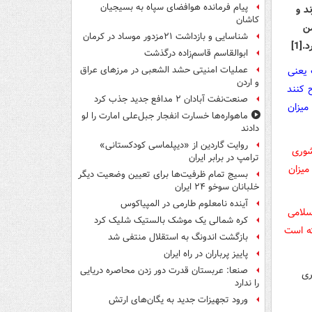
پیام فرمانده هوافضای سپاه به بسیجیان
د و
کاشان
من
شناسایی و بازداشت ۲۱مزدور موساد در کرمان
د
.
[1]
ابوالقاسم قاسم‌زاده درگذشت
 یعنی
عملیات امنیتی حشد الشعبی در مرزهای عراق
و اردن
ح کنند
صنعت‌نفت آبادان ۲ مدافع جدید جذب کرد
میزان
ماهواره‌ها خسارت انفجار جبل‌علی امارت را لو
دادند
روایت گاردین از «دیپلماسی کودکستانی»
ا شوری
ترامپ در برابر ایران
میزان
بسیج تمام ظرفیت‌ها برای تعیین وضعیت دیگر
خلبانان سوخو ۲۴ ایران
آینده نامعلوم طارمی در المپیاکوس
سلامی
کره شمالی یک موشک بالستیک شلیک کرد
ته است
بازگشت اندونگ به استقلال منتفی شد
پاییز پرباران در راه ایران
صنعا: عربستان قدرت دور زدن محاصره دریایی
ری
را ندارد
ورود تجهیزات جدید به یگان‌های ارتش