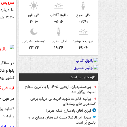
سرویس 
ما درباره
اذان صبح
طلوع آفتاب
اذان ظهر
۷:۳۰ هر روز با بسته ویژه خبری-تحلیلی مشرق همراه باشید.
۱۲:۱۰
۰۵:۱۶
۰۳:۴۱
غروب خورشید
اذان مغرب
نیمه‌شب شرعی
۲۳:۲۲
۱۹:۲۴
۱۹:۰۴
در سالگرد
بلوا و غا
تازه های سیاست
کشور بود
پورجمشیدیان: اربعین ۱۴۰۵ با بالاترین سطح
آرامشی ک
امنیت برگزار شد
در عین حا
بیانیه خانواده شهید لاریجانی درباره برخی
گمانه‌زنی‌های رسانه‌ای
ایران آقای بلامنازع تنگه هرمز!
و امنیت 
سردار ابن‌الرضا: دست نیروهای مسلح برای
پاسخ پُر است
و در ادا