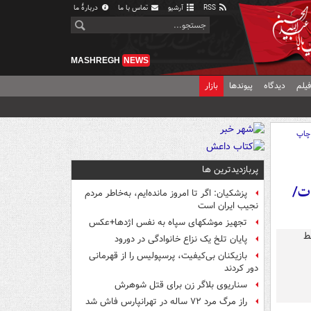
RSS
آرشیو
تماس با ما
دربارهٔ ما
MASHREGH
NEWS
یلم
دیدگاه
پیوندها
بازار
چاپ
پربازدیدترین ها
بات/
پزشکیان: اگر تا امروز مانده‌ایم، به‌خاطر مردم
نجیب ایران است
تجهیز موشکهای سپاه به نفس اژدها+عکس
پایان تلخ یک نزاع خانوادگی در دورود
بازیکنان بی‌کیفیت، پرسپولیس را از قهرمانی
دور کردند
سناریوی بلاگر زن برای قتل شوهرش
راز مرگ مرد ۷۲ ساله در تهرانپارس فاش شد