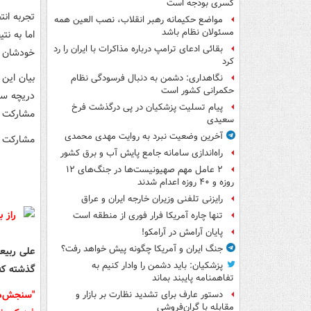
کسری بودجه است
تجربه ان
مواضع حکیمانه رهبر انقلاب، نصب العین همه
مسئولان نظام باشد
اما به نت
بقائی ادعای ترامپ درباره مذاکرات با ایران را رد
خودشان وا
کرد
بیان این
نگاهداری: دشمن به دنبال فرسودگی نظام
حکمرانی کشور است
دریچه سد
پیام تسلیت پزشکیان در پی درگذشت فرخ
مشارکت با
سعیدی
آخرین وضعیت نبرد به روایت مهدی محمدی
مشارکت ب
راه‌اندازی سامانه جامع پایش آب و برق کشور
۲ عامل مهم صهیونیست‌ها در جنگ‌های ۱۲
روزه و ۴۰ روزه اعدام شدند
رایزنی تلفنی وزیران خارجه ایران و عراق
تنها چاره آمریکا فرار فوری از منطقه است
پایان آرامش در آرامکو!
جنگ ایران و آمریکا چگونه پیش خواهد رفت؟
علی ربیع
پزشکیان: باید دشمن را وادار کنیم به
گذشته که
تفاهم‎نامه پایبند بماند
"سنجش‌ها
دستور عارف برای تشدید نظارت بر بازار و
مقابله با گران‌فروشی