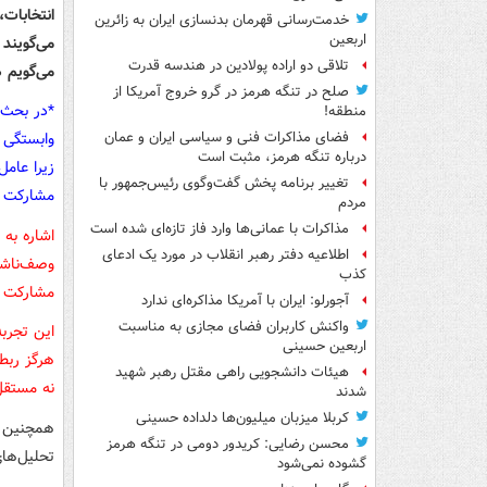
انتخابات،
خدمت‌رسانی قهرمان بدنسازی ایران به زائرین
اربعین
می‌گویند 
تلاقی دو اراده پولادین در هندسه قدرت
می‌گویم ه
صلح در تنگه هرمز در گرو خروج آمریکا از
*در بحث ا
منطقه!
وابستگی م
فضای مذاکرات فنی و سیاسی ایران و عمان
درباره تنگه هرمز، مثبت است
زیرا عام
تغییر برنامه پخش گفت‌وگوی رئیس‌جمهور با
مشارکت ک
مردم
مذاکرات با عمانی‌ها وارد فاز تازه‌ای شده است
اطلاعیه دفتر رهبر انقلاب در مورد یک ادعای
وصف‌ناشد
کذب
مشارکت در 
آجورلو: ایران با آمریکا مذاکره‌ای ندارد
واکنش کاربران فضای مجازی به مناسبت
این تجرب
اربعین حسینی
هرگز ربط
هیئات دانشجویی راهی مقتل رهبر شهید
نه مستقل 
شدند
کربلا میزبان میلیون‌ها دلداده حسینی
همچنین ع
محسن رضایی: کریدور دومی در تنگه هرمز
تحلیل‌های
گشوده نمی‌شود