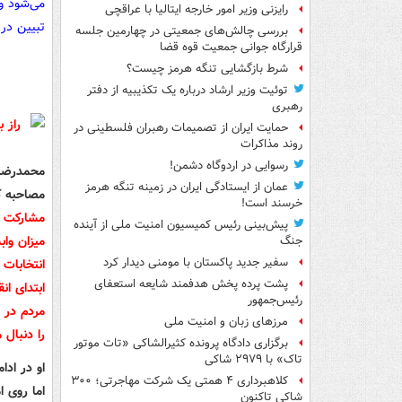
می‌شود و
رایزنی وزیر امور خارجه ایتالیا با عراقچی
تبیین در 
بررسی چالش‌های جمعیتی در چهارمین جلسه
قرارگاه جوانی جمعیت قوه قضا
شرط بازگشایی تنگه هرمز چیست؟
توئیت وزیر ارشاد درباره یک تکذیبیه از دفتر
رهبری
حمایت ایران از تصمیمات رهبران فلسطینی در
روند مذاکرات
رسوایی در اردوگاه دشمن!
محمدرضا 
عمان از ایستادگی ایران در زمینه تنگه هرمز
مصاحبه ک
خرسند است!
مشارکت د
پیش‌بینی رئیس کمیسیون امنیت ملی از آینده
جنگ
سفیر جدید پاکستان با مومنی دیدار کرد
انتخابات 
پشت پرده پخش هدفمند شایعه استعفای
ابتدای ان
رئیس‌جمهور
مردم در 
مرزهای زبان و امنیت ملی
را دنبال 
برگزاری دادگاه پرونده کثیرالشاکی «تات موتور
تاک» با ۲۹۷۹ شاکی
او در اد
کلاهبرداری ۴ همتی یک شرکت مهاجرتی؛ ۳۰۰
اما روی ا
شاکی تاکنون