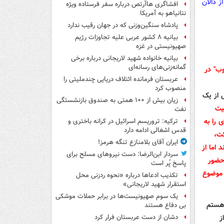
 دالان
افشاگری هاآرتص درباره سفر فرستاده ویژه
نتانیاهو به آمریکا
پادشاه سنگین‌وزنی که در جهان رقیب ندارد
بیانیه ۸ کشور عربی علیه تجاوزات رژیم
صهیونیستی در غزه
بیانیه خانواده شهید لاریجانی درباره برخی
گمانه‌زنی‌های رسانه‌ای
عربستان فرمانده ائتلاف دریایی چندملیتی را
منصوب کرد
 از یک
زیان بیش از ۱۰۰ همتی به صندوق‌ بازنشستگی
یت
نفت
 را به
ترکیه: تروریسم اسرائیل در کرانه باختری و
قدس اشغالی ادامه دارد
 کشورها با کمتر از ۳۰ مشارکت،
ایران آقای بلامنازع تنگه هرمز!
 اما از
سردار ابن‌الرضا: دست نیروهای مسلح برای
 حضور
پاسخ پُر است
 موضوع
تکذیب ادعاها درباره «نحوه ردزنی محل
استقرار شهید لاریجانی»
یک‌ سوم صهیونیست‌ها در برابر حملات موشکی
 هستم
بی دفاع هستند
ز
دشان از دست عربستان فرار کرد