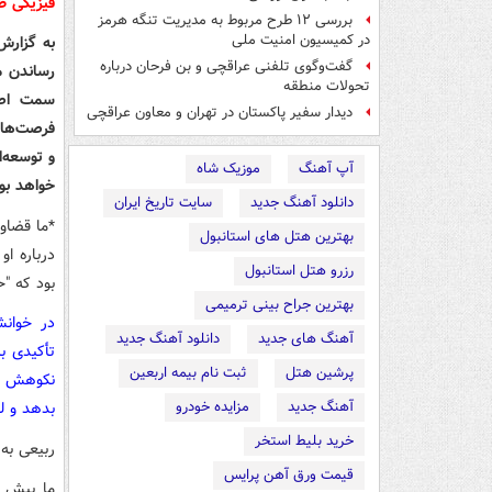
فیزیکی ظ
بررسی ۱۲ طرح مربوط به مدیریت تنگه هرمز
در کمیسیون امنیت ملی
به گزارش
گفت‌وگوی تلفنی عراقچی و بن فرحان درباره
رساندن م
تحولات منطقه
سمت اصلا
دیدار سفیر پاکستان در تهران و معاون عراقچی
فرصت‌های
و توسعه‌ا
آپ آهنگ
موزیک شاه
خواهد بود.
دانلود آهنگ جدید
سایت تاریخ ایران
*ما قضاوت
بهترین هتل های استانبول
رزرو هتل استانبول
بود که "ح
بهترین جراح بینی ترمیمی
در خوانش
آهنگ های جدید
دانلود آهنگ جدید
تأکیدی ب
پرشین هتل
ثبت نام بیمه اربعین
نکوهش بل
آهنگ جدید
مزایده خودرو
بدهد و لف
خرید بلیط استخر
ربیعی به 
قیمت ورق آهن پرایس
ما پیش ا