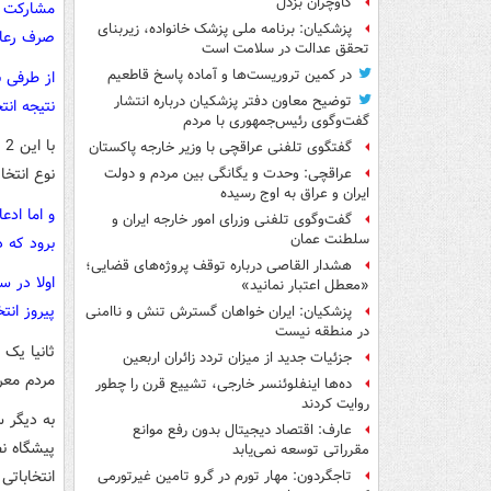
گاوچران بزدل
مشارکت با
پزشکیان: برنامه ملی پزشک خانواده، زیربنای
صرف رعایت
تحقق عدالت در سلامت است
در کمین تروریست‌ها و آماده پاسخ قاطعیم
از طرفی ب
توضیح معاون دفتر پزشکیان درباره انتشار
نتیجه انت
گفت‌وگوی رئیس‌جمهوری با مردم
ب
گفتگوی تلفنی عراقچی با وزیر خارجه پاکستان
نوع انتخ
عراقچی: وحدت و یگانگی بین مردم و دولت
ایران و عراق به اوج رسیده
و اما ادع
گفت‌وگوی تلفنی وزرای امور خارجه ایران و
سلطنت عمان
برود که د
هشدار القاصی درباره توقف پروژه‌های قضایی؛
«معطل اعتبار نمانید»
پیروز انت
پزشکیان: ایران خواهان گسترش تنش و ناامنی
در منطقه نیست
ثانیا یک 
جزئیات جدید از میزان تردد زائران اربعین
مردم معر
ده‌ها اینفلوئنسر خارجی، تشییع قرن را چطور
روایت کردند
به دیگر س
عارف: اقتصاد دیجیتال بدون رفع موانع
پیشگاه ن
مقرراتی توسعه نمی‌یابد
انتخاباتی
تاجگردون: مهار تورم در گرو تامین غیرتورمی