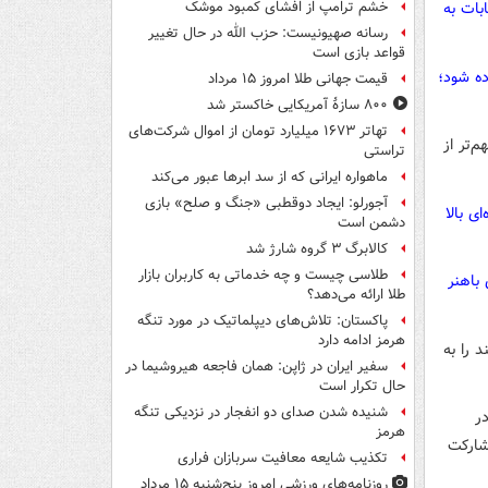
بات به
خشم ترامپ از افشای کمبود موشک
رسانه صهیونیست: حزب الله در حال تغییر
قواعد بازی است
ده شود؛
قیمت جهانی طلا امروز ۱۵ مرداد
۸۰۰ سازۀ آمریکایی خاکستر شد
تهاتر ۱۶۷۳ میلیارد تومان از اموال شرکت‌های
م‌تر از
تراستی
ماهواره ایرانی که از سد ابرها عبور می‌کند
آجورلو: ایجاد دوقطبی «جنگ و صلح‌» بازی
ی بالا
دشمن است
کالابرگ ۳ گروه شارژ شد
طلاسی چیست و چه خدماتی به کاربران بازار
ی باهنر
طلا ارائه می‌دهد؟
پاکستان: تلاش‌های دیپلماتیک در مورد تنگه
هرمز ادامه دارد
 را به
سفیر ایران در ژاپن: همان فاجعه هیروشیما در
حال تکرار است
شنیده شدن صدای دو انفجار در نزدیکی تنگه
در
هرمز
شارکت
تکذیب شایعه معافیت سربازان فراری
روزنامه‌های ورزشی امروز پنج‌شنبه ۱۵ مرداد