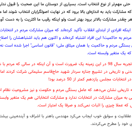
 حتی مهم‌تر از نوع انتخاب است. بسیاری از دوستان ما این صحبت را قبول ندارن
که مشارکت باید به اندازه‌ای بالا برود که در نهایت اصولگرایان انتخاب شوند اما 
ر چقدر مشارکت بالاتر برود بهتر است ولو اینکه رقیب ما اکثریت را به دست آور
ینکه افرادی از ابتدای انقلاب تأکید کرده‌اند که میزان مشارکت مردم در انتخابات
ردم به حاکمیت! این افراد اشتباه کرده‌اند و اکنون هم باید اشتباهشان را اصلا
ل بستگی مردم و حاکمیت یا همان میثاق ملی؛ "قانون اساسی" اجرا شده است نه 
ه یک متغیر وابسته است.
اشاره به تجربه سال 98 در این زمینه یک ضرورت است و آن اینکه در سالی که مردم ب
نی و تاریخی در تشییع جنازه سردار شهید حاج‌قاسم سلیمانی شرکت کردند اما 
انتخابات مجلس یازدهم کمتر از 50 درصد بود!
ه تاریخی نشان می‌دهد که عامل بستگی مردم و حکومت و نیز مشروعیت نظام ا
ی به میزان مشارکت در انتخابات ندارد و مشارکت انتخاباتی هم یک متغیر وابس
که عملا چیزی را اثبات نمی‌کند و صرفا یک امتیاز است.
قلانیت و سوابق خوب ایجاب می‌کرد مهندس باهنر با اشراف و آینده‌بینی بیشت
 خود را مطرح می‌کردند.