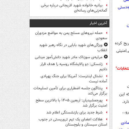
بیانیه خانواده شهید لاریجانی درباره برخی
ه‌دستی
گمانه‌زنی‌های رسانه‌ای
آخرین اخبار
ن
حمله نیروهای مسلح یمن به مواضع مزدوران
سعودی
یح کرده
ویژگی‌های شهید بابایی در نگاه رهبر شهید
_امنیتی
انقلاب
مرثیه‌ی سوزناک مادر شهید دانش‌آموز مینابی
زلنسکی: دو پالایشگاه روسیه را هدف قرار
تخابات"
دادیم
نشنال اینترست: آمریکا برای جنگ پهپادی
آماده نیست
ت
پنتاگون جلسه اضطراری برای تأمین تسلیحات
برگزار می‌کند
ه این
پورجمشیدیان: اربعین ۱۴۰۵ با بالاترین سطح
رد.
امنیت برگزار شد
...
شرط جدید برای بازنشستگی اعلام شد
هلاکت اعضای یک تیم تروریستی در جنوب
صادی
استان سیستان و بلوچستان