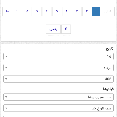
قبلی
۱
۲
۳
۴
۵
۶
۷
۸
۹
۱۰
۱۱
بعدی
تاریخ
16
مرداد
1405
فیلترها
همه سرویس‌ها
همه انواع خبر