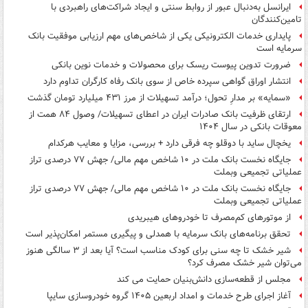
ایرانسل به‌دنبال عبور از روابط سنتی و ایجاد شراکت‌های راهبردی با
تامین‌کنندگان
پایداری خدمات الکترونیکی یکی از شاخص‌های مهم ارزیابی موفقیت بانک
سرمایه است
ضرورت تدوین پیوست ریسک برای محصولات و خدمات نوین بانکی
انتشار اوراق گواهی سپرده خاص از سوی بانک رفاه کارگران تداوم دارد
«سمایه» بر مدارِ تحول؛ درآمد تسهیلات از مرز ۴۳۱ میلیارد تومان گذشت
ارتقای ظرفیت بانک صادرات ایران در اعطای تسهیلات/ وصول ۸۴ همت از
معوقات بانکی در سال ۱۴۰۴
یخچال ساید با دوقلو چه فرقی دارد + بررسی، مزایا و معایب هرکدام
جایگاه نخست بانک ملت در ۱۰ شاخص مهم مالی/ جهش ۷۷ درصدی تراز
عملیاتی تجمیعی وبملت
جایگاه نخست بانک ملت در ۱۰ شاخص مهم مالی/ جهش ۷۷ درصدی تراز
عملیاتی تجمیعی وبملت
از موتورهای کم‌مصرف تا خودروهای هیبریدی
تحقق برنامه‌های بانک سرمایه با همدلی و پیگیری مستمر امکان‌پذیر است
شیر خشک تا چه سنی برای کودک مناسب است؟ آیا بعد از ۳ سالگی هنوز
می‌توان شیر خشک مصرف کرد؟
مجلس از قطعه‌سازی دانش‌بنیان حمایت می کند
آغاز اجرای طرح خدمات و امداد اربعین ۱۴۰۵ گروه خودروسازی سایپا