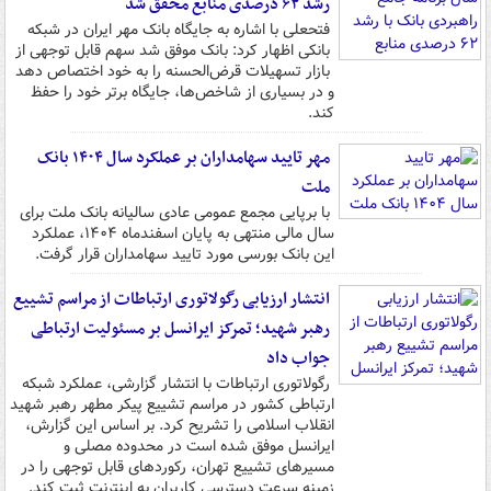
رشد ۶۲ درصدی منابع محقق شد
فتحعلی با اشاره به جایگاه بانک مهر ایران در شبکه
بانکی اظهار کرد: بانک موفق شد سهم قابل توجهی از
بازار تسهیلات قرض‌الحسنه را به خود اختصاص دهد
و در بسیاری از شاخص‌ها، جایگاه برتر خود را حفظ
کند.
مهر تایید سهامداران بر عملکرد سال ۱۴۰۴ بانک
ملت
با برپایی مجمع عمومی عادی سالیانه بانک ملت برای
سال مالی منتهی به پایان اسفندماه ۱۴۰۴، عملکرد
این بانک بورسی مورد تایید سهامداران قرار گرفت.
انتشار ارزیابی رگولاتوری ارتباطات از مراسم تشییع
رهبر شهید؛ تمرکز ایرانسل بر مسئولیت ارتباطی
جواب داد
رگولاتوری ارتباطات با انتشار گزارشی، عملکرد شبکه
ارتباطی کشور در مراسم تشییع پیکر مطهر رهبر شهید
انقلاب اسلامی را تشریح کرد. بر اساس این گزارش،
ایرانسل موفق شده است در محدوده مصلی و
مسیرهای تشییع تهران، رکوردهای قابل توجهی را در
زمینه سرعت دسترسی کاربران به اینترنت ثبت کند.