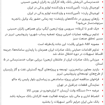
خدمت‌رسانی اثربخش بانک رفاه کارگران به زائران اربعین حسینی
اورجینال پارت؛ تأمین‌کننده و واردکننده لوازم یدکی در ایران
اورجینال پارت؛ تأمین‌کننده و واردکننده لوازم یدکی در ایران
رازهای پیروزی در دادگاه‌های پایتخت؛ چه زمانی حضور یک وکیل باتجربه
سرنوشت‌ساز می‌شود؟
«یک قدم تا کربلا»؛ سرویس ویژه اربعین آیگپ برای همراهی زائران حسینی
تداوم بی‌وقفه عملیات اجرایی پروژه تصفیه پساب شهری؛ پتروشیمی تبریز در
مسیر تحقق صنعت سبز
مصوبه ۸۵۶ شورای رقابت؛ این جاده یک‌طرفه است
تداوم اقدامات حمایتی بانک صادرات ایران همزمان با پایداری سامانه‌ها/ جریمه
اقساط تسهیلات در دوره اختلال حذف شد
میزبانی بانک صادرات ایران از عاشقان اربعین/ برپایی موکب خدمت‌رسانی در ۵
استان
بازدید معاون برنامه‌ریزی، توسعه و پروژه‌های گروه گسترش نفت و گاز پارسیان
از طرح‌های توسعه‌ای پتروشیمی تبریز
فراخوان مناقصه اجرای پروژه ساماندهی و زیباسازی بلوار پلیس راه ماکو
نمایندگی قطعات جرثقیل در تهران
عرضه ۶۰۰ دستگاه وانت آریسان ۲ ایران‌خودرو در بورس کالا
انضباط اداری و مالی باید سرلوحه فعالیت همه کارکنان بانک سرمایه باشد
بانک ملی ایران جرایم تأخیر تسهیلات را بخشید