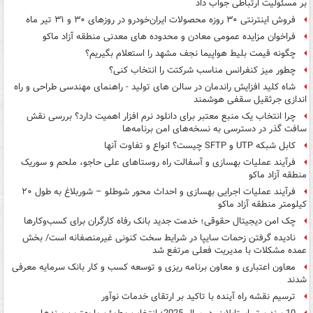
بر مسئولیت ارتباطی جواب داد
فروش اینترنتی ۳۰ روزه محصولات ایران‌خودرو در روزهای ۳۰ و ۳۱ تیر ماه
فراخوان مزایده عمومی معادن و محدوده های معدنی منطقه آزاد ماکو
چگونه قیمت بلیط هواپیما نجف مشهد را استعلام بگیریم؟
چطور میز کنفرانس مناسب شرکتت را انتخاب کنی؟
شاه ‌کلید افزایش راندمان در سالن‌ های تولید - راهنمای مهندسی طراحی و راه
‌اندازی جرثقیل سقفی هوشمند
چرا انتخاب یک منبع معتبر برای دانلود نرم افزار اهمیت دارد؟ بررسی نقش
سافت گذر در دسترسی به نسخه‌های امن برنامه‌ها
کابل شبکه UTP و SFTP چیست؟ انواع و تفاوت‌ آنها
فرآیند عملیات بهسازی و آسفالت راه روستاهای علی حاجو، ملحم و سوریک
منطقه آزاد ماکو
فرآیند عملیات اجرایی بهسازی و احداث محور شوطلو – شوربلاغ به طول ۲۰
کیلومتر منطقه آزاد ماکو
چک امن دیجیتال حقوقی؛ خدمت جدید بانک رفاه کارگران برای کسب‌وکارها
نادیده گرفتن زحمات سایپا در شرایط سخت کنونی غیرمنصفانه است/ بخش
عمده مشکلات با مدیریت فعلی مرتفع شد
معاون اعتباری و معاون برنامه ریزی و توسعه کسب و کار بانک سرمایه معرفی
شدند
ترسیم نقشه راه آینده با تاکید بر ارتقای خدمات نوآور