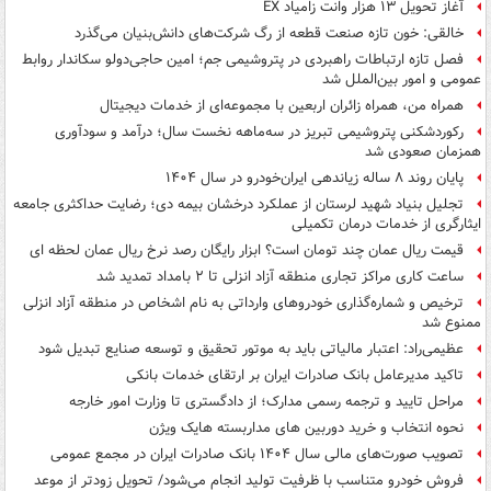
آغاز تحویل ۱۳ هزار وانت زامیاد EX
خالقی: خون تازه صنعت قطعه از رگ شرکت‌های دانش‌بنیان می‌گذرد
فصل تازه ارتباطات راهبردی در پتروشیمی جم؛ امین حاجی‌دولو سکاندار روابط
عمومی و امور بین‌الملل شد
همراه من، همراه زائران اربعین با مجموعه‌ای از خدمات دیجیتال
رکوردشکنی پتروشیمی تبریز در سه‌ماهه نخست سال؛ درآمد و سودآوری
همزمان صعودی شد
پایان روند ۸ ساله زیاندهی ایران‌خودرو در سال ۱۴۰۴
تجلیل بنیاد شهید لرستان از عملکرد درخشان بیمه دی؛ رضایت حداکثری جامعه
ایثارگری از خدمات درمان تکمیلی
قیمت ریال عمان چند تومان است؟ ابزار رایگان رصد نرخ ریال عمان لحظه ای
ساعت کاری مراکز تجاری منطقه آزاد انزلی تا ۲ بامداد تمدید شد
ترخیص و شماره‌گذاری خودروهای وارداتی به نام اشخاص در منطقه آزاد انزلی
ممنوع شد
عظیمی‌راد: اعتبار مالیاتی باید به موتور تحقیق و توسعه صنایع تبدیل شود
تاکید مدیرعامل بانک صادرات ایران بر ارتقای خدمات بانکی​
مراحل تایید و ترجمه رسمی مدارک؛ از دادگستری تا وزارت امور خارجه
نحوه انتخاب و خرید دوربین های مداربسته هایک ویژن
تصویب صورت‌های مالی سال ۱۴۰۴ بانک صادرات ایران در مجمع عمومی
فروش خودرو متناسب با ظرفیت تولید انجام می‌شود/ تحویل زودتر از موعد