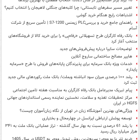
10 برند برتر استابلایزر در سال 2025؛ انتخاب مطمئن با بهترین برندها
تغییر مسیر سفرهای تابستانی؛ چرا کلبه‌های جنگلی لاهیجان را انتخاب کنیم؟
اشتباهات رایج هنگام خرید گوشی
راهنمای جامع خرید و بررسیPLC زیمنس S7-1200 | تأمین سریع از شرکت
آسام
بانک رفاه کارگران طرح تسهیلاتی «رفاه‌پِی» را برای خرید کالا از فروشگاه‌های
منتخب آغاز کرد
توضیحات سایپا درباره پیش‌فروش‌های جدید
هایپر مصالح ساختمانی ساروج آنلاین
خدمات ویژه بانک سرمایه برای پذیرندگان پایانه‌های فروش با طرح «سرمایه
پایدار»
رشد ۱۰۰ درصدی میزان سود انباشته وبملت/ بانک ملت رکوردهای مالی جدید
ثبت کرد
پیام تبریک مدیرعامل بانک رفاه کارگران به مناسبت هفته تامین اجتماعی
مرکز تحقیقات تغذیه و سلامت، نخستین نماینده رسمی استانداردهای جهانی
HGFS در ایران
ویژگی‌های بهترین آموزشگاه زبان در تهران از نگاه زبان‌آموزان چیست؟
توسعه پوشش ارتباطی ایرانسل در چهارمحال و بختیاری
با رشد 61 درصدی نسبت به بهار سال گذشته - تراز عملیاتی بانک ملت به ۳۴۱
هزار میلیارد ریال رسید
خرید تتر با یو ووچر؛ سریع‌ترین روش تبدیل ووچر به USDT در سال 1405