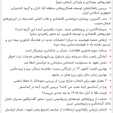
خودروهای مونتاژی و وارداتی (بخش دوم)
بررسی راهکارهای توسعه همکاری‌های منطقه آزاد انزلی و گروه کشتیرانی
جمهوری اسلامی ایران
بندر کاسپین، پیشران دیپلماسی اقتصادی و هاب اصلی لجستیک در کریدورهای
شمال-جنوب
سرمایه‌گذاری در پروژه‌های جدید، مزیت راهبردی آینده این گروه است/
خودروهای اقتصادی و توسعه فناوری، دو محور راهبردی سایپا
ارتقای شعبه هوشمند به مرکز/ انتصابات جدید در هلدینگ فناوری بیمه دی و
ترسیم نقشه راه « هوشمندسازی بیمه دی»
رسالت حوزه فناوری اطلاعات، تمرکز بر بانکداری دیجیتال است
آمادگی شعب بانک سرمایه برای استقرار وب‌کیوسک‌های خدمات ثبت احوال
نشان تعهد به مسئولیت اجتماعی سازمانی به ایرانسل اعطا شد
بهترین قیمت آیفون 17 در بازرگانی سیب؛ مقایسه نرمال، پرو و پرو مکس
بهترین زمان سال برای رزرو هتل در مشهد
7 معیار مهم برای انتخاب جراح بینی؛ از بررسی نمونه‌کار تا حفظ تنفس
چرا در آسانسور آینه نصب می کنند؟ بررسی کاربرد آینه در آسانسور
قیمت طلا تا آبان ماه ۱۴۰۵ به چه عددی می‌رسد؟
حمایت از پروژه‌های توسعه‌ای پتروشیمی تبریز؛ محور گفت‌وگوی مدیران عامل
بانک گردشگری و پتروشیمی تبریز
انتشار ارزیابی رگولاتوری ارتباطات از مراسم تشییع رهبر شهید؛ تمرکز ایرانسل