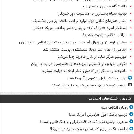
پالایشگاه سیزران منفجر شد
بیانیه سپاه پاسداران به مناسبت روز خبرنگار
فشار هم‌زمان گرانی مواد اولیه و افت تقاضا بر بازار پلاستیک
استقرار انبوه «دی‌اف‑۱۷» و پایان عصر پدافند آمریکا +عکس
مراقب علائم هپاتیت باشید!
هشدار ارشدترین ژنرال آمریکا درباره محدودیت‌های نظامی علیه ایران
اسامی ژل‌های غیر مجاز شستشوی پوست منتشر شد
مورینیو هرگز نباید از رئال مادرید جدا می‌شد
نگرانی تل‌آویو از گسترش پرونده‌های جاسوسی مرتبط با ایران
باغچه‌های خانگی در کاهش خطر ابتلا به دیابت موثرند
ترامپ باعث افول هژمونی آمریکا شد!
صفحه نخست روزنامه‌های شنبه ۱۷ مرداد ۱۴۰۵
تازه‌های شبکه‌های اجتماعی
رویای ائتلاف مکه
ترامپ باعث افول هژمونی آمریکا شد!
سندرز: ترامپ نماد فساد، اقتدارگرایی و جنگ‌طلبی است!
ادامه جنگ تا روی کار آمدن دولت جدید در آمریکا!