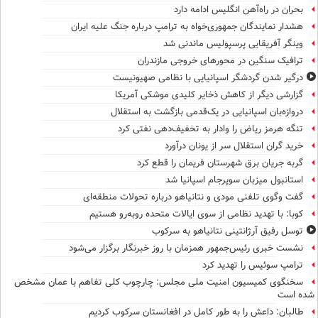
بحران در راه‌آهن انگلیس ادامه دارد
هشدار نمایندگان جمهوری‌خواه به ترامپ درباره جنگ علیه ایران
وینگر آفریقایی پرسپولیس ماندنی شد
ترافیک سنگین در محورهای خروجی مازندران
درگیر شدن گردشگر اسپانیایی با نظامی صهیونیست
گزارشی دیگر از کاهش ذخایر کلیدی موشکی آمریکا
دروازه‌بان اسپانیایی در یک‌قدمی بازگشت به استقلال
تنگه هرمز ریاض را وادار به تخفیف‌دهی نفتی کرد
خرید گران استقلال سر از یونان درآورد
گربه جریان برق شهرستان فریمان را قطع کرد
استانبول میزبان سوپرجام اسپانیا شد
گفت وگوی تلفنی مودی و نتانیاهو درباره تحولات منطقه‌ای
کوبا: با تهدید نظامی از سوی ایالات متحده روبه‌رو هستیم
توسل رفیق آرژانتینی نتانیاهو به سرکوب
نشست خبری رئیس‌جمهور همزمان با روز خبرنگار برگزار می‌شود
ترامپ سوئیس را تهدید کرد
سخنگوی کمیسیون امنیت ملی مجلس: چارچوب کلی تفاهم با عمان مشخص
شده است
طالبان: داعش را به طور کامل در افغانستان سرکوب کردیم