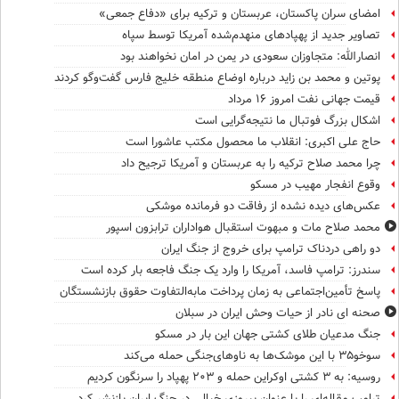
امضای سران پاکستان، عربستان و ترکیه برای «دفاع جمعی»
تصاویر جدید از پهپادهای منهدم‌شده آمریکا توسط سپاه
انصارالله: متجاوزان سعودی در یمن در امان نخواهند بود
پوتین و محمد بن زاید درباره اوضاع منطقه خلیج فارس گفت‌وگو کردند
قیمت جهانی نفت امروز ۱۶ مرداد
اشکال بزرگ فوتبال ما نتیجه‌گرایی است
حاج علی اکبری: انقلاب ما محصول مکتب عاشورا است
چرا محمد صلاح ترکیه را به عربستان و آمریکا ترجیح داد
وقوع انفجار مهیب در مسکو
عکس‌های دیده نشده از رفاقت دو فرمانده‌ موشکی
محمد صلاح مات و مبهوت استقبال هواداران ترابزون اسپور
دو راهی دردناک ترامپ برای خروج از جنگ ایران
سندرز: ترامپ فاسد، آمریکا را وارد یک جنگ فاجعه بار کرده است
پاسخ تأمین‌اجتماعی به زمان پرداخت مابه‌التفاوت حقوق بازنشستگان
صحنه ای نادر از حیات وحش ایران در سبلان
جنگ مدعیان طلای کشتی جهان این بار در مسکو
سوخو۳۵ با این موشک‌ها به ناوهای‌جنگی حمله می‌کند
روسیه: به ۳ کشتی اوکراین حمله و ۲۰۳ پهپاد را سرنگون کردیم
ترامپ مقاله‌ای را با عنوان پیروزی خیالی در جنگ ایران بازنشر کرد