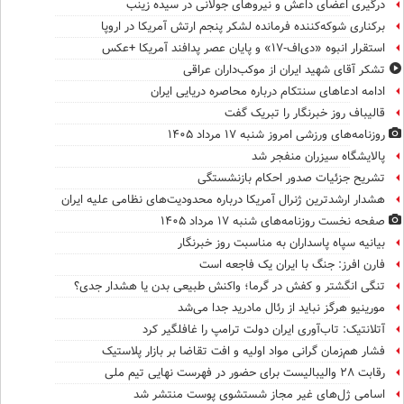
درگیری اعضای داعش و نیروهای جولانی در سیده زینب
برکناری شوکه‌کننده فرمانده لشکر پنجم ارتش آمریکا در اروپا
استقرار انبوه «دی‌اف‑۱۷» و پایان عصر پدافند آمریکا +عکس
تشکر آقای شهید ایران از موکب‌داران عراقی
ادامه ادعاهای سنتکام درباره محاصره دریایی ایران
قالیباف روز خبرنگار را تبریک گفت
روزنامه‌های ورزشی امروز ‌شنبه ۱۷ مرداد ۱۴۰۵
پالایشگاه سیزران منفجر شد
تشریح جزئیات صدور احکام بازنشستگی
هشدار ارشدترین ژنرال آمریکا درباره محدودیت‌های نظامی علیه ایران
صفحه نخست روزنامه‌های شنبه ۱۷ مرداد ۱۴۰۵
بیانیه سپاه پاسداران به مناسبت روز خبرنگار
فارن افرز: جنگ با ایران یک فاجعه است
تنگی انگشتر و کفش در گرما؛ واکنش طبیعی بدن یا هشدار جدی؟
مورینیو هرگز نباید از رئال مادرید جدا می‌شد
آتلانتیک: تاب‌آوری ایران دولت ترامپ را غافلگیر کرد
فشار هم‌زمان گرانی مواد اولیه و افت تقاضا بر بازار پلاستیک
رقابت ۲۸ والیبالیست برای حضور در فهرست نهایی تیم ملی
اسامی ژل‌های غیر مجاز شستشوی پوست منتشر شد