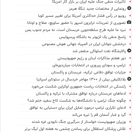
تاثیرات منفی جنگ علیه ایران بر بازار کار آمریکا
رونمایی از مختصات جدید تنگۀ هرمز
روبیو در رأس فشار حداکثری آمریکا برای تغییر مسیر کوبا
تصویری از تمرینات ترابزون اسپور با حضور ساویچ، صلاح و اونانا
نبرد ما علیه طرح سلطه‌جویی عربستان است، نه مردم جنوب یمن
پاسخ منفی یک لژیونر به باشگاه پرسپولیس
درخشش جوانان ایران در المپیاد جهانی هوش مصنوعی
پالایشگاه نفت اسلواکی منفجر شد
دور هفتم مذاکرات لبنان و رژیم صهیونیستی
ترامپ و سودای پیروزی در انتخابات میان‌دوره‌ای
جزئیات توافق دفاعی ترکیه، عربستان و پاکستان
بلاتکلیفی بیش از ۱۳۰۰ مهاجر خردسال در سئوتای اسپانیا
زلنسکی در انتخابات ریاست جمهوری اوکراین شکست می‌خورد
ادعاهای عربستان درباره توافق مشترک با ترکیه و پاکستان
چگونه جنگ ترامپ با دانشگاه‌ها به شکست کاخ سفید ختم شد؟
ادعای تکراری ترامپ درمورد تمایل ایران برای دستیابی به توافق
گرد و غبار آسمان قم را تیره می‌کند
وزیران صهیونیست خواستار از سرگیری جنگ نابودی غزه شدند
تلاش پزشکان استقلال برای رساندن چشمی به هفته اول لیگ برتر