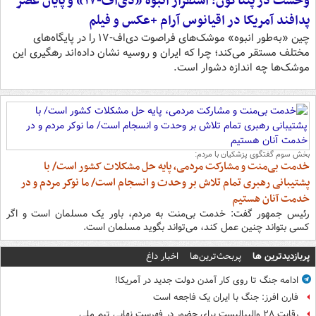
وحشت در پنتاگون؛ استقرار انبوه «دی‌اف‑۱۷» و پایان عصر
پدافند آمریکا در اقیانوس آرام +عکس و فیلم
چین «به‌طور انبوه» موشک‌های فراصوت دی‌اف‑۱۷ را در پایگاه‌های
مختلف مستقر می‌کند؛ چرا که ایران و روسیه نشان داده‌اند رهگیری این
موشک‌ها چه اندازه دشوار است.
بخش سوم گفتگوی پزشکیان با مردم:
خدمت بی‌منت و مشارکت مردمی، پایه حل مشکلات کشور است/ با
پشتیبانی رهبری تمام تلاش بر وحدت و انسجام است/ ما نوکر مردم و در
خدمت آنان هستیم
رئیس جمهور گفت: خدمت بی‌منت به مردم، باور یک مسلمان است و اگر
کسی بتواند چنین عمل کند، می‌تواند بگوید مسلمان است.
پربازدیدترین ها
پربحث‌ترین‌ها
اخبار داغ
ادامه جنگ تا روی کار آمدن دولت جدید در آمریکا!
فارن افرز: جنگ با ایران یک فاجعه است
رقابت ۲۸ والیبالیست برای حضور در فهرست نهایی تیم ملی