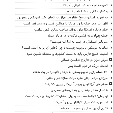
تحریم‌های جدید ضد ایرانی آمریکا
واکنش بقائی به خیالبافی ترامپ
به تعویق افتادن پاسخ مقاومت عراق به تجاوز اخیر آمریکایی سعودی
اظهارات وزیر خزانه‌داری آمریکا با مواضع قبلی وی متناقض است
حکم دادگاه آمریکا برای توقف ساخت سالن رقص ترامپ
حمله پهپادی به کشتی ترکیه‌ای در دریای سیاه
میزبانی استقلال در آسیا به امارات می‌رسد؟
سامانه موشکی پاتریوت چیست و چرا ذخایر آن رو به اتمام است؟
امنیت خلیج فارس باید به دست کشورهای منطقه تأمین شود
بارش باران در فاروج خراسان شمالی
انفجار بزرگ در شهر المخا یمن
۲۰ حمله رژیم صهیونیستی به درعا و قنیطره در یک هفته
خیزش مردم لبنان علیه دولت سازشکار و خائن
معترضان آرژانتینی پرچم آمریکا را پایین کشیدند
هشدار مقام ارشد یمن به عربستان سعودی
اردوغان: توافقنامه مکه پذیرای مشارکت کشورهای دوست است
ادعای بسنت درباره توافق ایران و آمریکا
نتایج آزمون مدارس سمپاد اعلام شد