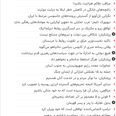
مراقب علائم هپاتیت باشید!
باغچه‌های خانگی در کاهش خطر ابتلا به دیابت موثرند
نگرانی تل‌آویو از گسترش پرونده‌های جاسوسی مرتبط با ایران
نیویورک تایمز: غرب تمایلی به تجهیز اوکراین به موشک‌های رهگیر ندارد
توافق پرو و مکزیک بر سر ازسرگیری روابط دیپلماتیک
پزشکیان: شکافی بین دولت و نیروهای مسلح نیست
تاکید نخست‌وزیر عراق بر تقویت روابط با عربستان
وقتی رسانه عبری از کابوس بنیامین نتانیاهو می‌گوید
هیچ دولتی به اندازۀ ما در جهت سیاست‌های رهبری قدم برنداشت
پزشکیان: هرگز استعفا نداده‌ام و نخواهم داد
تجاوزات مجدد رژیم صهیونیستی به جنوب لبنان
حمله به ۱۵ نفتکش‌ اماراتی از ابتدای جنگ
پزشکیان: ما نوکر مردم و در خدمت آنان هستیم
سنای آمریکا لایحه تحریم‌های گسترده انرژی روسیه را تصویب کرد
عراقچی: زمان آن فرا رسیده است که به خود متکی باشیم
۶ فوتی و ۵ مصدوم بر اثر تصادف زنجیره‌ای
بدون تعارف با پدر و پسر قهرمان
ترامپ التماس‌کننده توافقی است که خود ویران کرد
معادله محاصره در برابر محاصره را ادامه می‌دهیم