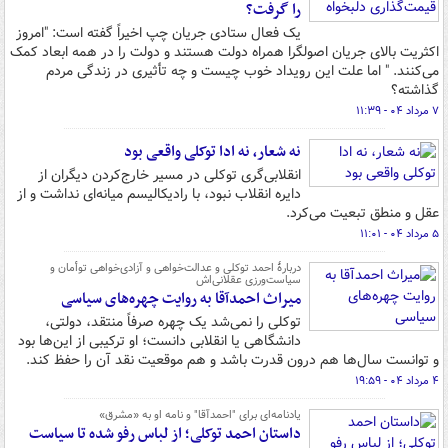
را گرفت؟
یک فعال ستادی جریان چپ اخیراً گفته است: "امروز
اکثریت بالای جریان اصولگرا همراه دولت هستند و دولت را در همه ابعاد کمک
می‌کنند. " اما علت این رویداد خوب چیست و چه تأثیری در زندگی مردم
گذاشته؟
۷ مرداد ۰۴ - ۱۱:۳۹
نه شعار، نه ادا توکلی واقعی بود
انقلابی‌گری توکلی در مسیر خارج‌کردن دیگران از
دایره انقلاب نبود، با رادیکالیسم میانه‌ای نداشت و از
عقل و منطق تبعیت می‌کرد.
۵ مرداد ۰۴ - ۱۱:۰۱
دربارهٔ احمد توکلی و عدالت‌خواهی و آزادی‌خواهی توأمان و
سیاست‌ورزی عقلانی‌اش
میراث احمدآقا به روایت چهره‌های سیاسی
توکلی را نمی‌شد یک چهره صرفاً منتقد، دولتی،
دانشگاهی یا انقلابی دانست؛ او ترکیبی از این‌ها بود
و توانست سال‌ها هم درون قدرت باشد و هم موقعیت نقد آن را حفظ کند.
۴ مرداد ۰۴ - ۱۹:۵۹
یادنامه‌ای برای "احمدآقا" و نامه او به «مشرق»
داستان احمد توکلی؛ از لباس رفو شده تا سیاست