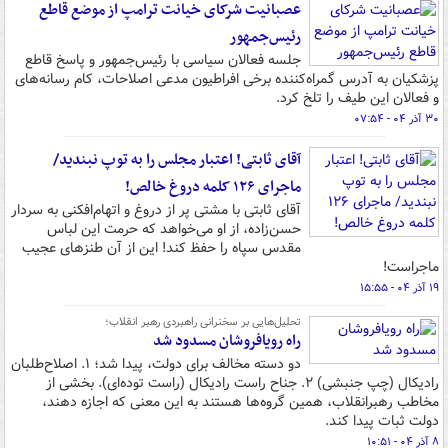
عصبانیت شرکای خیانت ترامپ از موضع قاطع
رئیس‌جمهور
جلسه فعالان سیاسی با رئیس‌جمهور و پاسخ قاطع
پزشکیان به آدرس گمراه‌کننده برخی افراطیون مدعی اصلاحات، کام رسانه‌های
و فعالان این طیف را تلخ کرد.
۳۰ آذر ۰۴ - ۰۷:۵۴
آقای ثابتی! اعتبار مجلس را به توپ نبندید/
ماجرای ۱۲۶ کلمه دروغ خالص!
آقای ثابتی با مشتی پر از دروغ و اتهام‌افکنی به سردار
حسن‌زاده، از او می‌خواهد که حرمت این لباس
مقدس سپاه را حفظ کند! این از آن طنزهای عجیب
ماجراست!
۱۹ آذر ۰۴ - ۱۵:۵۵
تحلیل‌هایی بر سخنرانی راهبردی رهبر انقلاب؛
راه رویافروشان مسدود شد
دو دسته مخالف برای دولت، پیدا شد؛ ۱. اصلاح‌طلبان
رادیکال (چپ جنبشی) ۲. جناح راست رادیکال (راست توده‌ای). بخشی از
مخاطب رهبرانقلاب، همین گروه‌ها هستند به این معنی که اجازه دهند،
دولت ثبات پیدا کند.
۸ آذر ۰۴ - ۱۰:۵۱