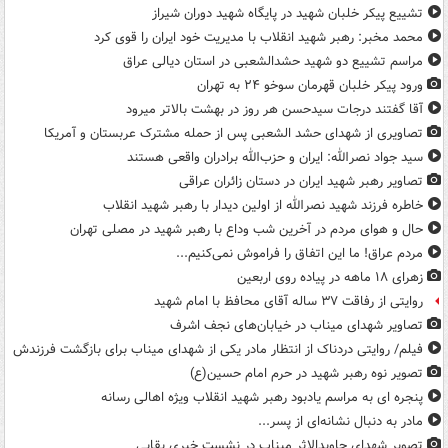
تشییع پیکر خلبان شهید در پایگاه شهید دوران شیراز
محمد مخبر: رهبر شهید انقلاب با مدیریت خود ایران را قوی کرد
مراسم تشییع دو شهید حشدالشعبی در استان دیالی عراق
ورود پیکر خلبان قهرمان سوخو ۲۴ به تهران
آقا گفتند درجات سیدحسن هر روز در بهشت بالاتر میرود
تصاویری از شهدای حشد الشعبی پس از حمله مشترک عربستان و آمریکا
سید جواد نصرالله: ایران و حزب‌الله برادران واقعی هستند
تصاویر رهبر شهید ایران در دستان زائران عراقی
خاطره فرزند شهید نصرالله از اولین دیدار با رهبر شهید انقلاب
حال و هوای مردم در آخرین شب وداع با رهبر شهید در مصلی تهران
مردم عراق! ما این اتفاق را فراموش نمی‌کنیم...
زهرای ۱۸ ماهه در پیاده روی اربعین
روایتی از رفاقت ۳۷ ساله آقای محافظ با امام شهید
تصاویر شهدای میناب در خیابان‌های نجف اشرف
فیلم/ روایتی دردناک از انتظار مادر یکی از شهدای میناب برای بازگشت فرزندش
تصویر نوه رهبر شهید در حرم امام حسین(ع)
پنجره ای به مراسم یادبود رهبر شهید انقلاب ویژه اهالی رسانه
مادر به دنبال نشانه‌ای از پسر...
تصویر شهدای جاویدالاثر میناب در نشست خبری بقایی