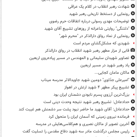
شهادت رهبر انقلاب در کلام یک عراقی
رونمایی از دستخط تاریخی رهبر شهید
توضیحات مهدی رسولی درباره اتفاقات حرم رضوی
"دلتنگی" روایتی شاعرانه از روزهای تشییع آقای شهید
رونمایی از نماد رواق دارالذکر در "محرم شهر"
شهیدی که مشکل‌گشای مردم است
قابی از مزار مطهر رهبر شهید انقلاب در رواق دارالذکر
تصاویر شهیدان سلیمانی و المهندس در مسیر پیاده‌روی اربعین
یاد رهبر شهید در مسیر اربعین
ماکان مامان کجایی...
"امیرعلی جدّاوی" دومین شهید جاویدالاثر مدرسه میناب
تشییع پیکر مطهر ۴ شهید ارتش در اهواز
بزرگ‌ترین آرزوی پسرم نابودی دشمنان ایران بود
حدادعادل: تشییع رهبر شهید نتیجه وحدت دینی است
حدادعادل: آقای شهید ما حاضر نبود پشت سر دشمنش هم غیبت کند
فرمانده نیروی زمینی که آسمان ایران را متحول کرد
آخرین تصویر از ماکان نصیری و هم‌کلاسی‌هایش در مدرسه
رئیس مجلس درگذشت مادر سه شهید دفاع مقدس را تسلیت گفت