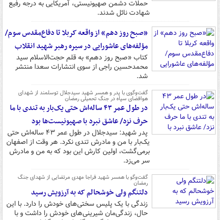
حملات دشمن صهیونیستی، آمریکایی به درجه رفیع
شهادت نائل شدند.
«صبح روز دهم» از واقعه کربلا تا دفاع‌مقدس سوم/
مؤلفه‌های عاشورایی در سیره رهبر شهید انقلاب
کتاب «صبح روز دهم» به قلم حجت‌الاسلام سید
محمدحسین راجی از سوی انتشارات سعدا منتشر
شد.
گفت‌وگوی با پدر و همسر شهید سیدجلال توسلمند از شهدای
هوافضای سپاه در جنگ تحمیلی رمضان
در طول عمر ۴۳ ساله‌اش حتی یک‌بار به تندی با ما
حرف نزد/ عاشق نبرد با صهیونیست‌ها بود
پدر شهید: سیدجلال در طول عمر ۴۳ ساله‌اش حتی
یک‌بار با من و مادرش تندی نکرد. هر وقت از اصفهان
برمی‌گشت، اولین کارش این بود که به من و مادرش
سر می‌زد.
گفت‌وگو با همسر شهید فراجا مهدی مرتضایی از شهدای جنگ
رمضان
دلتنگم ولی خوشحالم که به آرزویش رسید
زندگی با یک پلیس سختی‌های خودش را دارد. با این
حال، زندگی‌مان شیرینی‌های خودش را داشت و با