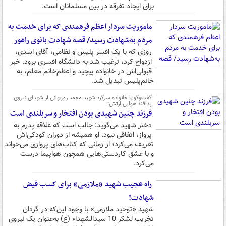
برای ایجاد تفرقه در بین مسلمانان است.
ماموریت سردار اعظم فرهمندی که برای خدمت به
مردم به‌شهادت رسید/ قصه شهادت بانوی راهور
روزی که با یک افسر پلیس و نظامی، آقای اسدی،
ازدواج کرد، ترغیب شد به دانشگاه افسری برود. خبر
قبولی‌اش در خانواده پیچید و اعظم‌خانم معلم، به
خانم‌پلیس تبدیل شد.
گفت‌وگو با خانواده سرگرد شهید محمد روزبهانی از شهدای نیروی
پدافند هوایی ارتش:
فرزند چنین شهیدی بودن افتخار و سربلندی است
دختر شهید می‌گوید: جالب است که علاقه پدرم به
پرواز، اتفاقی نبود. او همیشه از دوران کودکی‌اش
تعریف می‌کرد؛ از زمانی که کتاب‌های پروازی می‌خواند
و با عشق کاردستی‌هایی همچون هواپیما درست
می‌کرد.
راه عجیب شهید «ملازمی» برای کسب فیض
شهادت!
شهید «توحید ملازمی» با وجود این‌که در گردان
تخریب لشکر 10 سیدالشهداء (ع) به‌عنوان یک نیروی