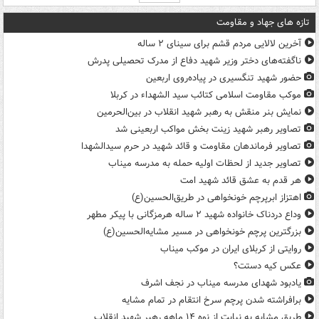
تازه های جهاد و مقاومت
آخرین لالایی مردم قشم برای سینای ۲ ساله
ناگفته‌های دختر وزیر شهید دفاع از مدرک تحصیلی پدرش
حضور شهید تنگسیری در پیاده‌روی اربعین
موکب مقاومت اسلامی کتائب سید الشهداء در کربلا
نمایش بنر منقش به رهبر شهید انقلاب در بین‌الحرمین
تصاویر رهبر شهید زینت بخش مواکب اربعینی شد
تصاویر فرماندهان مقاومت و قائد شهید در حرم سیدالشهدا
تصاویر جدید از لحظات اولیه حمله به مدرسه میناب
هر قدم به عشق قائد شهید امت
اهتزاز ابرپرچم خونخواهی در طریق‌الحسین(ع)
وداع دردناک خانواده شهید ۲ ساله هرمزگانی با پیکر مطهر
بزرگترین پرچم خونخواهی در مسیر مشایه‌الحسین(ع)
روایتی از کربلای ایران در موکب میناب
عکس کیه دستت؟
یادبود شهدای مدرسه میناب در نجف اشرف
برافراشته شدن پرچم سرخ انتقام در تمام مشایه
طریق مشایه به نیابت از نوه ۱۴ ماهه رهبر شهید انقلاب