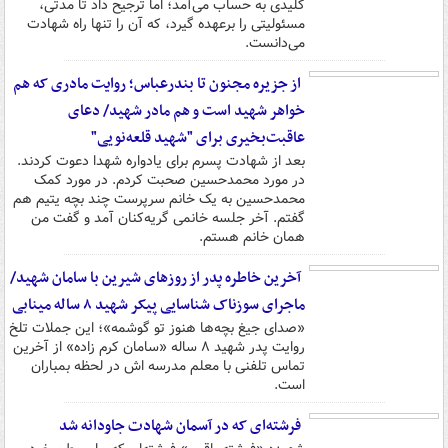
کلیدی به حساب می‌آمد؛ اما ترجیح داد تا مدتی،
مسئولیتی را برعهده گیرد، که آن را تنها راه شهادت
می‌دانست.
از جزیره مجنون تا بندرعباس؛ روایت مادری که هم
خواهر شهید است و هم مادر شهید/ دعای
عاقبت‌بخیری برای "شهید قلعه‌نویی"
بعد از شهادت پسرم برای یادواره شهدا دعوت کردند.
در مورد محمدحسین صحبت کردم. در مورد کمک
محمدحسین به یک خانم سرپرست چند بچه یتیم هم
گفتم. آخر جلسه خانمی گریه‌کنان آمد و گفت من
همان خانم هستم.
آخرین خاطره پدر از روزهای شیرین با سامان شهید/
ماجرای سوزناک شناسایی پیکر شهید ۸ ساله مینابی
«صدای جیغ بچه‌ها هنوز تو گوشمه»؛ این جملات تلخ
روایت پدر شهید ۸ ساله «سامان کرم زاده» از آخرین
تماس تلفنی با معلم مدرسه اش در لحظه بمباران
است.
فرشته‌ای که در آسمان شهادت جاودانه شد