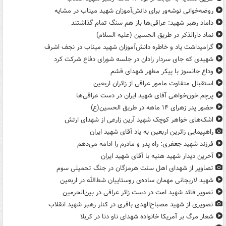
روضه‌خوانی‌ نوشه‌ور برای دانش‌آموزان شهید میناب در مشایه
داماد رهبر شهید: عراقی‌ها باز هم سنگ تمام گذاشتند
نماد دارالذکر در طریق الحسین (علیه السلام)
گرامیداشت یاد و خاطره دانش‌آموزان شهید میناب در نجف اشرف
شهیدی که جای سردار رادان در جلسه شورای دفاع شرکت کرد
وداع جانسوز با پیکر مطهر شهدای قشم
استقبال متفاوت مامور عراقی از زائران اربعین
پرچم خون‌خواهی آقای شهید ایران در دست عراقی‌ها
حضور پدر زهرای ۱۴ ماهه در طریق الحسین(ع)
اشک‌های خواهر کوچک شهید آرین زارعی از شهدای ارتش
راهپیمایی زائرین اربعین به یاد آقای شهید ایران
فرزند شهید جعفری: راه پدر و مادرم را ادامه می‌دهم
آخرین دیدار شهید هنیه با آقای شهید ایران
تصاویر از شهدای اهل سنت هرمزگان در جنگ تحمیلی سوم
شهید لاریجانی مهمان ساده‌ی روستاییان شط‌الله در اربعین
تصویر قائد شهید امت در دست زائر عراقی در بین‌الحرمین
تصویری از شهید مصباح‌الهدی باقری در کنار رهبر شهید انقلاب
شعار مرگ بر آمریکا خانواده شهدای ناو دنا در کربلا