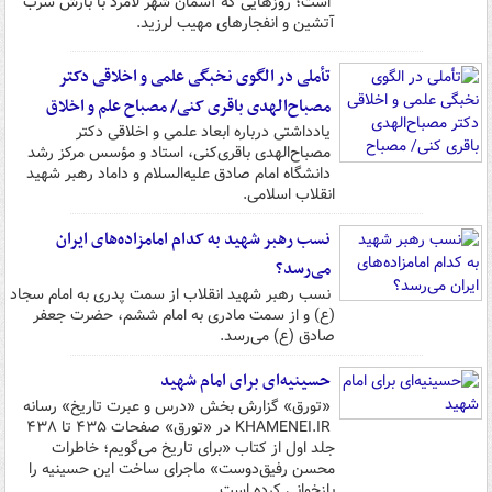
است؛ روزهایی که آسمان شهر لامرد با بارش سرب
آتشین و انفجارهای مهیب لرزید.
تأملی در الگوی نخبگی علمی و اخلاقی دکتر
مصباح‌الهدی باقری کنی/ مصباح علم و اخلاق
یادداشتی درباره ابعاد علمی و اخلاقی دکتر
مصباح‌الهدی باقری‌کنی، استاد و مؤسس مرکز رشد
دانشگاه امام صادق علیه‌السلام و داماد رهبر شهید
انقلاب اسلامی.
نسب رهبر شهید به کدام امامزاده‌های ایران
می‌رسد؟
نسب رهبر شهید انقلاب از سمت پدری به امام سجاد
(ع) و از سمت مادری به امام ششم، حضرت جعفر
صادق (ع) می‌رسد.
حسینیه‌ای برای امام شهید
«تورق» گزارش بخش «درس و عبرت تاریخ» رسانه
KHAMENEI.IR در «تورق» صفحات ۴۳۵ تا ۴۳۸
جلد اول از کتاب «برای تاریخ می‌گویم؛ خاطرات
محسن رفیق‌دوست» ماجرای ساخت این حسینیه را
بازخوانی کرده است.