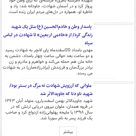
شهیده «فرشته باقری» فرشته‌ای که برای وطن خود
پرواز کرد و در آسمان شهادت، جاودانه شد؛ یاد و
خاطره او، همواره در دل‌های مردم ایران زنده است.
پاسدار وطن و خادم‌الحسین (ع) مثل یک شهید
زندگی کرد/ از «خادمی اربعین» تا شهادت در لباس
سپاه
مهدی بامداد 20اسفندماه پای لانچر به شهادت رسید
و دو ساعت بعد حوالی ساعت چهار بامداد، دشمن به
خانه مان هم حمله می‌کند و خواهرم و مادرم و زن
برادر بزرگ‌مان و فرزندش (برادرزاده‌مان) در به شهادت
می رسند.
ملوانی که آرزویش شهادت نه مرگ در بستر بود/
شهید ناو دنا که جاویدالاثر شد
شهید جاویدالاثر بهمن اسفندیاری، متولد آبان ۱۳۶۳
در قروه همدان، ملوان نیروی دریایی ارتش که در
سال ۱۳۹۸ با ملیحه پهلوانی‌زاده ازدواج کرد و صاحب
یک فرزند پسر به نام سورنا شد.
بیشتر