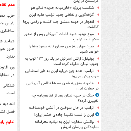
عربستان در یمن
عدم تقاه
شکست پروژه «خاورمیانه جدید» نتانیاهو
گزافه‌گویی و لفاظی جدید ترامپ علیه ایران
حزب دموک
انفجار در حومه دمشق چند کشته و زخمی برجا
گذاشت
ساختاری 
موج تهدید علیه قضات آمریکایی پس از صدور
حکم علیه ترامپ
«ماجد شن
یمن: جهان به‌زودی صدای ناله سعودی‌ها را
هنوز هیچ
خواهد شنید
ندارد.
یونیفل: ارتش اسرائیل در یک روز ۱۱۳ توپ به
جنوب لبنان شلیک کرده است
وی افزود
ترامپ: همه چیز درباره ایران به طور استثنایی
در انتخابات 
خوب پیش می‌رود
«ضربه مغزی» شدن صدها نظامی آمریکایی
شنکالی ی
در حملات ایران
است.
جنگ در جبهه لبنان بعد از تفاهم‌نامه چه
تغییری کرده؟
اتحادیه 
ترامپ در حال سوختن در آتشی خودساخته
فصل نشد
ایران را تست نکنید! جاده‌ی خشم ایران!
تداوم رای
واکنش سفارت ایران به بیانیه مغرضانه
نمایندگان پارلمان اتریش