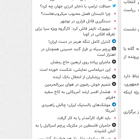
 انتخاب
حماقت ترامپ با ذخایر انرژی جهان چه کرد؟
ت ریاست
چرا تابستان فصل محبوب میکروب‌هاست؟
دستگیری قاتل فراری در نوشهر
ری نشست
نیویورک تایمز فاش کرد: کارگروه ویژه سیا برای
تفرقه افکنی در کوبا
کنترل کامل تنگه هرمز در دست ایران!
 گانه با
پرچم سیاه بر فراز گنبد حسینی همچنان در
اهتزاز است
ونده از
ماجرای پیاده روی اربعین حاج رمضان
این دیپلماسی نمایشی، شکست خورده است
اط دارد
روایت پزشکیان از انحلال بانک آینده
جمهوری،
شمیم خوش رضوی در هوای بین‌الحرمین
ه اینکه
هشدار افسر ارشد آمریکایی به کاخ سفید
+فیلم
موشک‌های بالستیک ایران؛ چالش راهبردی
آمریکا
 برگزاری
باید افراد کارآمدتر را به کار گرفت
حامیان فلسطین در مکزیک پرچم اسرائیل را به
آتش کشیدند
دبیرکل سازمان ملل باز هم خواستار آتش‌بس