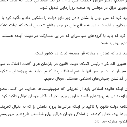
 حکیم، رهبر جریان حکمت ملی عراق، در یک سخنرانی گفت که نباید جلسه
وری عراق در مجلس به صحنه زورآزمایی تبدیل شود.
د کرد که نمی توان با نشان دادن زور بازو دولت را تشکیل داد و تأکید کرد با 
مکاری و اولویت دادن به منافع ملی در برابر منافع شخصی است که دولت تشکی
 کرد که باید با گروه‌های سیاسی‌ای که در پی مشارکت در دولت آینده هستند 
حدی برخورد شود.
ید کرد که تعادل و موازنه قوا مقدمه ثبات در کشور است.
نوری المالکی» رئیس ائتلاف دولت قانون در پارلمان عراق گفت: اختلافات سیا
سزاوار نیست بر سر آنها با هم اختلاف پیدا کنیم. نباید به پروژه‌های مشکوک
ار گذاشتن جنبش‌های اسلامی هستند، مجال دهیم.
ان اینکه عقیده اسلامی باید از تحریفی که صهیونیست‌ها هدایت می کنند، مصون
جازه ندادن به پروژه‌های فاسد خارجی برای انحراف افکار جوانان عراقی تاکید کرد.
اف دولت قانون با تاکید بر اینکه عراقی‌ها پروژه داعش را که به دنبال تحریف
اقی‌ها بود، خنثی کردند، از آمادگی جونان عراقی برای شکستن طرح‌های تروریسم
توای مبارک خبر داد.