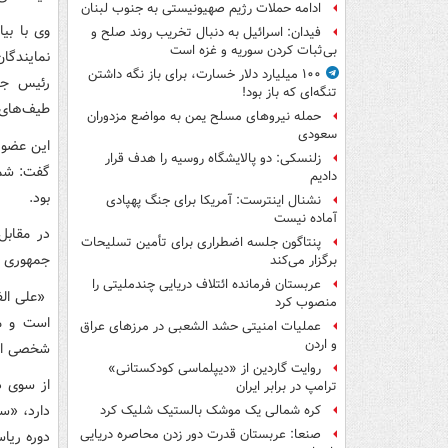
ادامه حملات رژیم صهیونیستی به جنوب لبنان
وی با بی
فیدان: اسرائیل به دنبال تخریب روند صلح و
بی‌ثبات کردن سوریه و غزه است
نمایندگا
۱۰۰ میلیارد دلار خسارت، برای باز نگه داشتن
رئیس جمه
تنگه‌ای که باز بود!
طیف‌های ع
حمله نیروهای مسلح یمن به مواضع مزدوران
سعودی
این عضو 
زلنسکی: دو پالایشگاه روسیه را هدف قرار
دادیم
بود.
نشنال اینترست: آمریکا برای جنگ پهپادی
آماده نیست
در مقابل
پنتاگون جلسه اضطراری برای تأمین تسلیحات
جمهوری 
برگزار می‌کند
عربستان فرمانده ائتلاف دریایی چندملیتی را
«علی الف
منصوب کرد
است و مذ
عملیات امنیتی حشد الشعبی در مرزهای عراق
و اردن
شخصی ادا
روایت گاردین از «دیپلماسی کودکستانی»
از سوی د
ترامپ در برابر ایران
دارد، «س
کره شمالی یک موشک بالستیک شلیک کرد
صنعا: عربستان قدرت دور زدن محاصره دریایی
دوره ریا