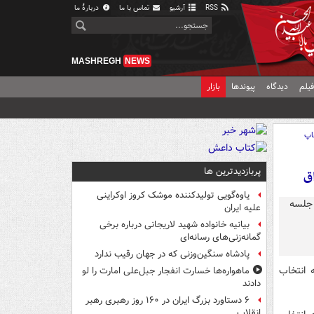
RSS
آرشیو
تماس با ما
دربارهٔ ما
MASHREGH
NEWS
یلم
دیدگاه
پیوندها
بازار
اپ
پربازدیدترین ها
ق
یاوه‌گویی تولیدکننده موشک کروز اوکراینی
علیه ایران
بیانیه خانواده شهید لاریجانی درباره برخی
گمانه‌زنی‌های رسانه‌ای
پادشاه سنگین‌وزنی که در جهان رقیب ندارد
 انتخاب
ماهواره‌ها خسارت انفجار جبل‌علی امارت را لو
دادند
۶ دستاورد بزرگ ایران در ۱۶۰ روز رهبری رهبر
انقلاب