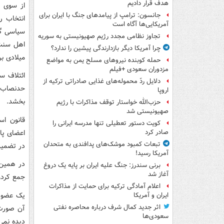
هدف قرار دادیم
از سوی د
جانسون: ترامپ از پیامدهای جنگ با ایران برای
انتخاب ر
آمریکایی‌ها آگاه است
سیاسی گس
تجاوز نظامی مجدد رژیم صهیونیستی به سوریه
اهل سنت
چرا آمریکا دیگر بازدارندگی پیشین را ندارد؟
میلادی ب
حمله کوبنده نیروهای مسلح یمن به مواضع
مزدوران سعودی +فیلم
دلایل ردّ محموله‌های غذایی صادراتی ترکیه از
اروپا
بخشد.
حزب‌الله خواستار توقف مذاکرات با رژیم
صهیونیستی شد
قانون ا
کویت دستور تعطیلی تنها مدرسه ایرانی را
اعضای پا
صادر کرد
تبعات کمبود موشک‌های پدافندی به متحدان
در تضمین
آمریکا رسید!
در همین ر
برنی سندرز: جنگ علیه ایران بر پایه یک دروغ
آغاز شد
جمع کردن
اعلام آمادگی ترکیه برای حمایت از مذاکرات
یک عضو ج
ایران و آمریکا
اثر جدید کمال شرف درباره محاصره نفتی
آن صورت 
سعودی‌ها
دیده نمی