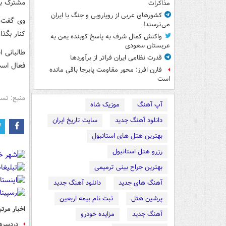
مشترک بر
مذاکرات
کشورهای عربی از رویارویی و جنگ با ایران
وی گفت: 
می‌ترسند!
کنار بگذا
واکنش کمال شرف به پاسخ کوبنده یمن به
عربستان سعودی
طالبانی 
قدرت نظامی ایران فراتر از برآوردها
فعال است 
فارن افرز: محور مقاومت پابرجا باقی مانده
است
منبع: تس
آپ آهنگ
موزیک شاه
دانلود آهنگ جدید
سایت تاریخ ایران
بهترین هتل های استانبول
رزرو هتل استانبول
بهترین جراح بینی ترمیمی
آهنگ های جدید
دانلود آهنگ جدید
پرشین هتل
ثبت نام بیمه اربعین
اخبار مرتب
آهنگ جدید
مزایده خودرو
دردسرها