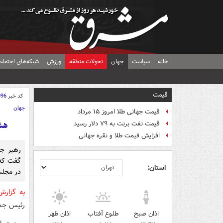
خانه
سیاست
جهان
تحولات منطقه
ورزش
شبکه‌های اجتماع
قیمت
کد خبر
096
جهان
قیمت جهانی طلا امروز ۱۵ مرداد
هش
قیمت نفت برنت به ۷۹ دلار رسید
افزایش قیمت طلا و نقره جهانی
رهبر ج
گفت که 
استان:
در مجلس
به گزار
رئیس جمه
اذان صبح
طلوع آفتاب
اذان ظهر