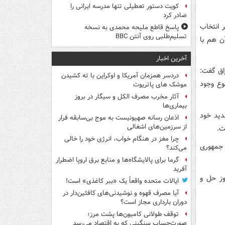
کویت دستور تعطیلی تنها مدرسه ایرانی را
صادر کرد
 انتخاب
پاسخ قاطع ملیحه محمدی به نسخه
تسلیم‌طلبی روی آنتن BBC
داد و اعلام کرد که سناریوی انتخاب رئیس جمهوری در سال ۲۰۱۸ آن هم با
آخرین اخبار
اق گفت:
دردسر همزمان آمریکا و اوکراین با ته کشیدن
وع وجود
موشک های پاتریوت
آثار مخرب مصرف الکل و سیگار در بروز
بیماری‌ها
دید خود
اذعان رسانه صهیونیست به موج بی‌سابقه فرار
از سرزمین‌های اشغالی
چرا مغز در هنگام خواب، انرژی خود را خالی
 جمهوری
می‌کند؟
گرما برای پالایشگاه‌ها و منابع برق اروپا اضطرار
آفرید
وز حل و
ایالات متحده واقعاً یک «ببر کاغذی» است!
آیا مصرف قهوه و نوشیدنی‌های کافئین‌دار در
دوران بارداری مجاز است؟
توقف طولانی کامیون‌ها پشت مرز؛
صورت‌حساب سنگینی که به اقتصاد می‌رسد