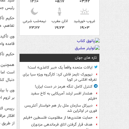
سید عمار
۱۲:۱۰
۰۵:۱۷
۰۳:۴۲
رئیس جمه
حکیم تأکی
غروب خورشید
اذان مغرب
نیمه‌شب شرعی
تفاهم، ه
۲۳:۲۲
۱۹:۲۳
۱۹:۰۳
وی تأکید
قاعده وا
حکیم تأک
تازه های جهان
همچنین «
ایالات متحده واقعاً یک «ببر کاغذی» است!
است اما 
نیویورک تایمز فاش کرد: کارگروه ویژه سیا برای
دنبال کن
تفرقه افکنی در کوبا
کنترل کامل تنگه هرمز در دست ایران!
وی با بی
هشدار افسر ارشد آمریکایی به کاخ سفید
بر لزوم ا
+فیلم
دبیرکل سازمان ملل باز هم خواستار آتش‌بس
رپیس ائتل
فوری در اوکراین شد
افکار عر
حمایت هلندی‌ها از مظلومیت فلسطین +فیلم
از طریق ف
هدف قرار گرفتن اتاق‌ فرماندهی مزدوران