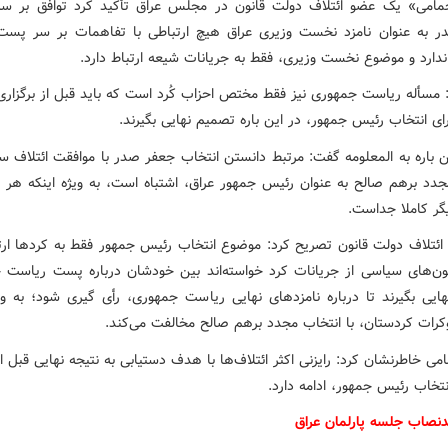
امی» یک عضو ائتلاف دولت قانون در مجلس عراق تأکید کرد توافق بر سر
 به عنوان نامزد نخست وزیری عراق هیچ ارتباطی با تفاهمات بر سر پس
دارد و موضوع نخست وزیری، فقط به جریانات شیعه ارتباط دارد.
: مسأله ریاست جمهوری نیز فقط مختص احزاب کُرد است که باید قبل از برگزا
ی انتخاب رئیس جمهور، در این باره تصمیم نهایی بگیرند.
 باره به المعلومه گفت: مرتبط دانستن انتخاب جعفر صدر با موافقت ائتلاف سه
جدد برهم صالح به عنوان رئیس جمهور عراق، اشتباه است، به ویژه اینکه هر پر
یگر کاملا جداست.
ائتلاف دولت قانون تصریح کرد: موضوع انتخاب رئیس جمهور فقط به کردها ارتب
ون‌های سیاسی از جریانات کرد خواسته‌اند بین خودشان درباره پست ریاست 
ایی بگیرند تا درباره نامزدهای نهایی ریاست جمهوری، رأی گیری شود؛ به ویژ
رات کردستان، با انتخاب مجدد برهم صالح مخالفت می‌کند.
ی خاطرنشان کرد: رایزنی اکثر ائتلاف‌ها با هدف دستیابی به نتیجه نهایی قبل از
خاب رئیس جمهور، ادامه دارد.
صاب جلسه پارلمان عراق