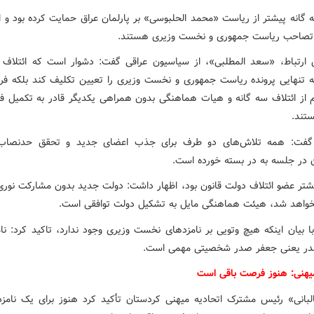
 گانه پیشتر از ریاست «محمد الحلبوسی» بر پارلمان عراق حمایت کرده بود و ا
 تصاحب ریاست جمهوری و نخست وزیری هستند.
ارتباط، «سعد المطلبی»، از سیاسیون عراقی گفت: دشوار است که ائتلاف 
ه تنهایی پرونده ریاست جمهوری و نخست وزیری را تعیین تکلیف کند بلکه فرات
 از ائتلاف سه گانه و هیات هماهنگی بدون همراهی یکدیگر قادر به تکمیل فر
ستند.
 گفت: همه تلاش‌های دو طرف برای جذب اعضای جدید و تحقق حدنصاب
ن در جلسه به در بسته خورده است.
شتر عضو ائتلاف دولت قانون بود، اظهار داشت: دولت جدید بدون مشارکت نوری 
واهد شد، هیئت هماهنگی مایل به تشکیل دولت توافقی است.
ا بیان اینکه هیچ وتویی بر نامزدهای نخست وزیری وجود ندارد، تاکید کرد: نا
در یعنی جعفر صدر شخصیتی مهمی است.
میهنی: هنوز فرصت باقی است
لبانی» رئیس مشترک اتحادیه میهنی کردستان تأکید کرد هنوز برای یک نامزد