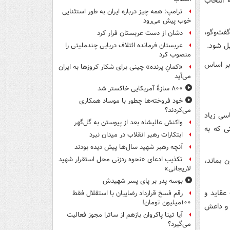
 انتخاب
ترامپ: همه چیز درباره ایران به طور استثنایی
خوب پیش می‌رود
گفت‌وگو،
دشان از دست عربستان فرار کرد
ل شود.
عربستان فرمانده ائتلاف دریایی چندملیتی را
منصوب کرد
بر اساس
«کمانِ پرنده» چینی برای شکار کروزها به ایران
می‌آید
۸۰۰ سازۀ آمریکایی خاکستر شد
خود فروخته‌ها چطور با موساد همکاری
می‌کردند؟
سی زیاد
واکنش عالیشاه بعد از پیوستن به گل‌گهر
ی که به
ابتکارات رهبر انقلاب در میدان نبرد
آنچه رهبر شهید سال‌ها پیش دیده بودند
تکذیب ادعای «نحوه ردزنی محل استقرار شهید
 بماند،
لاریجانی»
بوسه‌ پدر بر پای پسر شهیدش
 عقاید و
رقم فسخ قرارداد رضاییان با استقلال فقط
۱۰۰میلیون تومان!
 و داعش
آیا تینا پاکروان بازهم از ساترا مجوز فعالیت
می‌گیرد؟