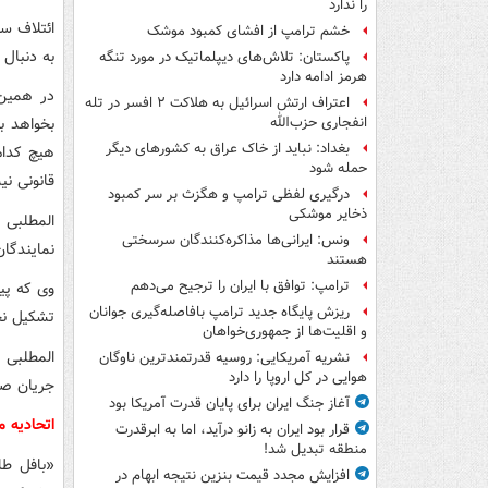
را ندارد
ائتلاف سه
خشم ترامپ از افشای کمبود موشک
به دنبال
پاکستان: تلاش‌های دیپلماتیک در مورد تنگه
هرمز ادامه دارد
در همین 
اعتراف ارتش اسرائیل به هلاکت ۲ افسر در تله
بخواهد ب
انفجاری حزب‌الله
بغداد: نباید از خاک عراق به کشورهای دیگر
هیچ کدام
حمله شود
قانونی نی
درگیری لفظی ترامپ و هگزث بر سر کمبود
ذخایر موشکی
المطلبی
ونس: ایرانی‌ها مذاکره‌کنندگان سرسختی
نمایندگا
هستند
ترامپ: توافق با ایران را ترجیح می‌دهم
وی که پی
ریزش پایگاه جدید ترامپ بافاصله‌گیری جوانان
تشکیل نخ
و اقلیت‌ها از جمهوری‌خواهان
المطلبی ب
نشریه آمریکایی: روسیه قدرتمندترین ناوگان
هوایی در کل اروپا را دارد
جریان ص
آغاز جنگ ایران برای پایان قدرت آمریکا بود
اتحادیه 
قرار بود ایران به زانو درآید، اما به ابرقدرت
منطقه تبدیل شد!
«بافل طا
افزایش مجدد قیمت بنزین نتیجه ابهام در