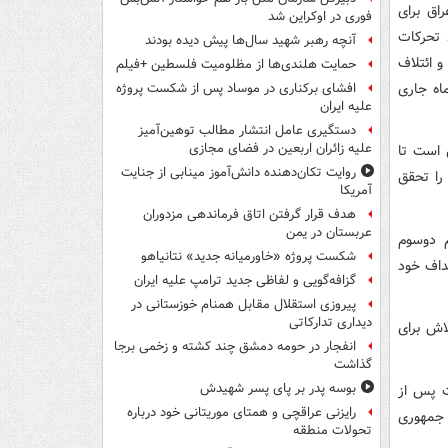
اق برای
فوری در اوکراین شد
 تحرکات
آنچه رهبر شهید سال‌ها پیش دیده بودند
 ائتلاف
حمایت هلندی‌ها از مظلومیت فلسطین +فیلم
ه جاری
افشای برکناری در موساد پس از شکست پروژه
علیه ایران
دستگیری عامل انتشار مطالب توهین‌آمیز
علیه زائران اربعین در فضای مجازی
د، در تلاش است تا
روایت تکان‌دهنده دانش‌آموز مینابی از جنایت
ان (۲۲۰ نماینده) است را تحقق
آمریکا
هدف قرار گرفتن اتاق‌ فرماندهی مزدوران
عربستان در یمن
 دوسوم
شکست پروژه «خاورمیانه جدید» نتانیاهو
داف خود
گزافه‌گویی و لفاظی جدید ترامپ علیه ایران
پیروزی استقلال مقابل همنام خوزستانی در
دیداری تدارکاتی
لاش برای
انفجار در حومه دمشق چند کشته و زخمی برجا
گذاشت
بوسه‌ پدر بر پای پسر شهیدش
ت پس از
رایزنی عراقچی و همتای موریتانی خود درباره
 جمهوری
تحولات منطقه