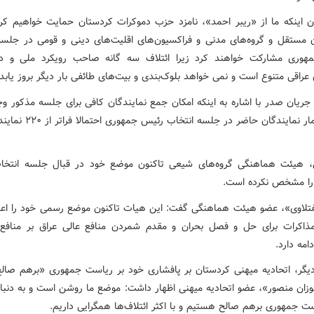
ان اینکه ما از «ریبر احمد»، نامزد حزب دموکرات کردستان حمایت خواهیم کر
ن مستقل و گروه‌های مدنی و فراکسیون‌های اقلیت‌های دینی و قومی در جلسه
وری مشارکت خواهند کرد زیرا ائتلاف سه گانه صاحب رویکرد ملی و درب
راقی متنوع است و نمی خواهد بلوک‌بندی و بیت‌های طائفی بار دیگر بروز یابد.
جریان صدر با اشاره به اینکه امکان جمع نمایندگان کافی برای جلسه مذکور وجو
گفت: شمار نمایندگان حاضر در جلسه انت
، هیئت هماهنگی گروه‌های شیعی تاکنون موضع خود در قبال جلسه انتخ
را مشخص نکرده است.
تلاوی»، عضو هیئت هماهنگی گفت: این هیات تاکنون موضع رسمی خود را اعلا
اکرات برای حل و فصل بحران و مقدم شمردن منافع عالی عراق بر منافع
مه دارد.
یگر، اتحادیه میهنی کردستان بر پافشاری خود بر ریاست جمهوری «برهم صالح
وزان منصور»، عضو اتحادیه میهنی اظهار داشت: موضع ما روشن است و به دنبا
ست جمهوری برهم صالح هستیم و با اکثر ائتلاف‌ها همگرایی داریم.