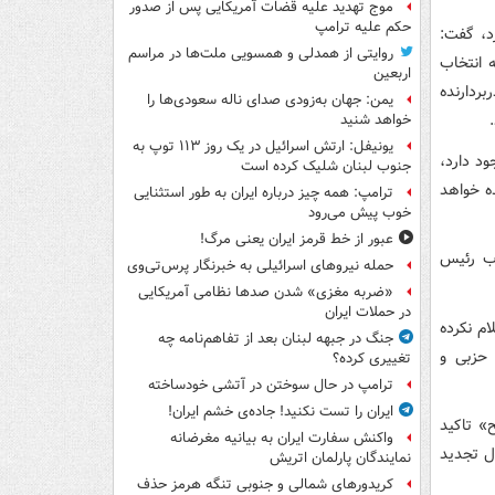
موج تهدید علیه قضات آمریکایی پس از صدور
حکم علیه ترامپ
د، گفت:
روایتی از همدلی و همسویی ملت‌ها در مراسم
 انتخاب
اربعین
ردارنده
یمن: جهان به‌زودی صدای ناله سعودی‌ها را
خواهد شنید
یونیفل: ارتش اسرائیل در یک روز ۱۱۳ توپ به
د دارد،
جنوب لبنان شلیک کرده است
خاب رئیس جمهوری احتمالا فراتر از ۲۲۰ نماینده خواهد
ترامپ: همه چیز درباره ایران به طور استثنایی
خوب پیش می‌رود
عبور از خط قرمز ایران یعنی مرگ!
اب رئیس
حمله نیروهای اسرائیلی به خبرنگار پرس‌تی‌وی
«ضربه مغزی» شدن صدها نظامی آمریکایی
در حملات ایران
م نکرده
جنگ در جبهه لبنان بعد از تفاهم‌نامه چه
 حزبی و
تغییری کرده؟
ترامپ در حال سوختن در آتشی خودساخته
ایران را تست نکنید! جاده‌ی خشم ایران!
» تاکید
واکنش سفارت ایران به بیانیه مغرضانه
ل تجدید
نمایندگان پارلمان اتریش
کریدورهای شمالی و جنوبی تنگه هرمز حذف