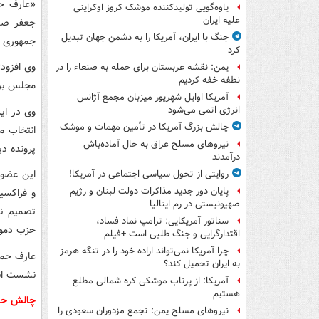
«عارف حم
یاوه‌گویی تولیدکننده موشک کروز اوکراینی
علیه ایران
جعفر صدر
جنگ با ایران، آمریکا را به دشمن جهان تبدیل
جمهوری ن
کرد
وی افزود
یمن: نقشه عربستان برای حمله به صنعاء را در
نطفه خفه کردیم
مجلس برا
آمریکا اوایل شهریور میزبان مجمع آژانس
انرژی اتمی می‌شود
وی در این
چالش بزرگ آمریکا در تأمین مهمات و موشک
انتخاب م
نیروهای مسلح عراق به حال آماده‌باش
پرونده د
درآمدند
این عضو 
روایتی از تحول سیاسی اجتماعی در آمریکا!
پایان دور جدید مذاکرات دولت لبنان و رژیم
و فراکسی
صهیونیستی در رم ایتالیا
تصمیم نه
سناتور آمریکایی: ترامپ نماد فساد،
حزب دموک
اقتدارگرایی و جنگ طلبی است +فیلم
چرا آمریکا نمی‌تواند اراده خود را در تنگه هرمز
عارف حمام
به ایران تحمیل کند؟
نشست انت
آمریکا: از پرتاب موشکی کره شمالی مطلع
هستیم
چالش حدن
نیروهای مسلح یمن: تجمع مزدوران سعودی را