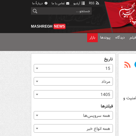
RSS
آرشیو
تماس با ما
دربارهٔ ما
MASHREGH
NEWS
یلم
دیدگاه
پیوندها
بازار
تاریخ
15
مرداد
1405
منیت و
فیلترها
همه سرویس‌ها
همه انواع خبر