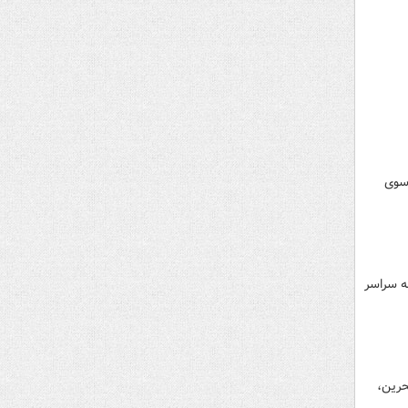
 سوی
ه سراسر
حرین،