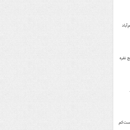
آباد
ج نفره
ست‌کم