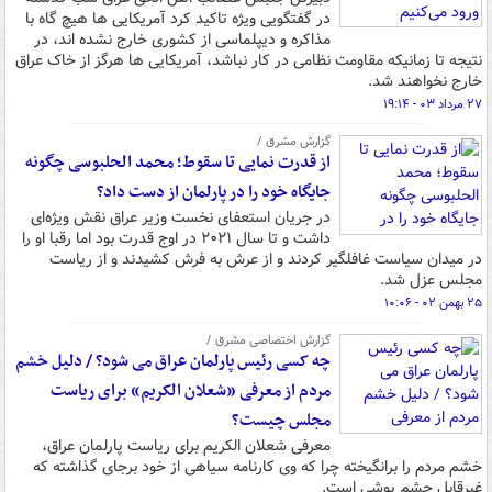
در گفتگویی ویژه تاکید کرد آمریکایی ها هیچ گاه با
مذاکره و دیپلماسی از کشوری خارج نشده اند، در
نتیجه تا زمانیکه مقاومت نظامی در کار نباشد، آمریکایی ها هرگز از خاک عراق
خارج نخواهند شد.
۲۷ مرداد ۰۳ - ۱۹:۱۴
گزارش مشرق /
از قدرت نمایی تا سقوط؛ محمد الحلبوسی چگونه
جایگاه خود را در پارلمان از دست داد؟
در جریان استعفای نخست وزیر عراق نقش ویژه‌ای
داشت و تا سال ۲۰۲۱ در اوج قدرت بود اما رقبا او را
در میدان سیاست غافلگیر کردند و از عرش به فرش کشیدند و از ریاست
مجلس عزل شد.
۲۵ بهمن ۰۲ - ۱۰:۰۶
گزارش اختصاصی مشرق /
چه کسی رئیس پارلمان عراق می شود؟ / دلیل خشم
مردم از معرفی «شعلان الکریم» برای ریاست
مجلس چیست؟
معرفی شعلان الکریم برای ریاست پارلمان عراق،
خشم مردم را برانگیخته چرا که وی کارنامه سیاهی از خود برجای گذاشته که
غیرقابل چشم پوشی است.