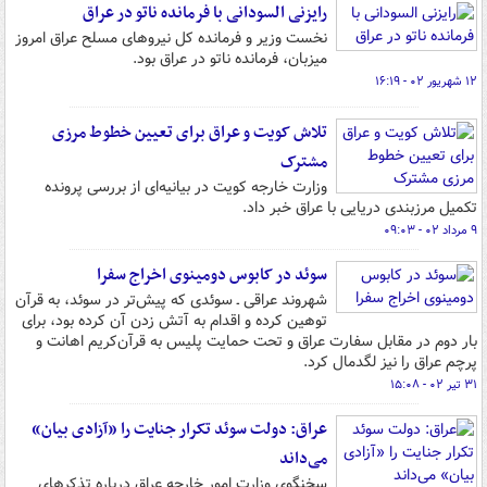
رایزنی السودانی با فرمانده ناتو در عراق
نخست وزیر و فرمانده کل نیروهای مسلح عراق امروز
میزبان، فرمانده ناتو در عراق بود.
۱۲ شهریور ۰۲ - ۱۶:۱۹
تلاش کویت و عراق برای تعیین خطوط مرزی
مشترک
وزارت خارجه کویت در بیانیه‌ای از بررسی پرونده
تکمیل مرزبندی دریایی با عراق خبر داد.
۹ مرداد ۰۲ - ۰۹:۰۳
سوئد در کابوس دومینوی اخراج سفرا
شهروند عراقی ـ سوئدی که پیش‌تر در سوئد، به قرآن
توهین کرده و اقدام به آتش زدن آن کرده بود، برای
بار دوم در مقابل سفارت عراق و تحت حمایت پلیس به قرآن‌کریم اهانت و
پرچم عراق را نیز لگدمال کرد.
۳۱ تیر ۰۲ - ۱۵:۰۸
عراق: دولت سوئد تکرار جنایت را «آزادی بیان»
می‌داند
سخنگوی وزارت امور خارجه عراق درباره تذکرهای