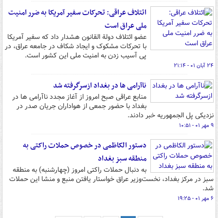
ائتلاف عراقی: تحرکات سفیر آمریکا به ضرر امنیت
ملی عراق است
عضو ائتلاف دولة القانون هشدار داد که سفیر آمریکا
با تحرکات مشکوک و ایجاد شکاف در جامعه عراق، در
پی آسیب زدن به امنیت ملی این کشور است.
۲۴ آبان ۰۱ - ۲۱:۱۴
ناآرامی ها در بغداد ازسرگرفته شد
منابع عراقی صبح امروز از آغاز مجدد ناآرامی ها در
بغداد با حضور جمعی از هواداران جریان صدر در
نزدیکی پل الجمهوریه خبر دادند.
۹ مهر ۰۱ - ۱۰:۵۱
دستور الکاظمی در خصوص حملات راکتی به
منطقه سبز بغداد
به دنبال حملات راکتی امروز (چهارشنبه) به منطقه
سبز در مرکز بغداد، نخست‌وزیر عراق خواستار یافتن منبع و منشا این حملات
شد.
۶ مهر ۰۱ - ۱۹:۲۵