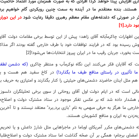
ری افزایش پیدا خواهد کرد؛ افرادی که به صورت همزمان مورد اعتماد حاکمیت 
هستند. بنده معتقدم ما در آینده به سمت چنین رویکردی گام خواهیم برد
 در صورتی که دغدغه‌های مقام معظم رهبری دقیقا رعایت شود
در این دوران
ود دارد
.
[1]
ین اظهارات چاکرمآبانه آقای زاهد؛ پیش از این توسط برخی مقامات دولت آقای
ش رسیده بود که در فرایند توافقات خود با طرف خارجی گفته بودند اگر مذاکر
بخورد، جریان رقیب ما در ایران پیروز انتخابات‌ها می‌شود![2]
 که آقایان فکر می‌کنند این نگاه نوکرمآب و منتظر چاکری
(که دشمن لطف 
 ما تأثیری در راستای منافع طیف ما بگذارد!)
در کاخ سفید هم هست و یان
هم مثل اینان حاضرند دشمنی‌های حیثیتی را کنار بگذارند و امتیازی به حریف ب
الی است که در ایام دولت اول آقای روحانی از سوی برخی تحلیلگران دلسوز، 
ن هشدار داده شد که بر عکس تفکر موجود در ستاد مشترک دولت و اصلاح‌طل
ارجی ما هرگز به حرفی مبهمی به نام "بازی برد_برد" معتقد نیستند و تا آخرین
ه‌زدن به ایران و منافع کشورمان هستند.
ه دشمنی‌های مکرر آمریکای اوباما در ماجراهایی مثل شارژ داعش و یا تحریم ا
امضای برجام؛ همگی بر آن صحّه گذاشت اما ستاد مشترک دولت و اصلاح‌طلب