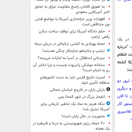
به تعویق افتادن پاسخ مقاومت عراق به تجاوز
اخیر آمریکایی سعودی
اظهارات وزیر خزانه‌داری آمریکا با مواضع قبلی
وی متناقض است
حکم دادگاه آمریکا برای توقف ساخت سالن
رقص ترامپ
 در یک
حمله پهپادی به کشتی ترکیه‌ای در دریای سیاه
:
"درباره
ترامپ و نتانیاهو جنایتکار جنگی هستند!
ت انتقام
میزبانی استقلال در آسیا به امارات می‌رسد؟
کا کشته
سامانه موشکی پاتریوت چیست و چرا ذخایر آن
ست:
رو به اتمام است؟
امنیت خلیج فارس باید به دست کشورهای
ترور دو
منطقه تأمین شود
و دیگری
بارش باران در فاروج خراسان شمالی
تا الان
انفجار بزرگ در شهر المخا یمن
ستور کار
تنگه هرمز به نماد یک تحقیر تاریخی برای
آمریکا تبدیل شد!
تفاسیری
ماموریت در حال پایان است!
.
۲۰ حمله رژیم صهیونیستی به درعا و قنیطره در
یک هفته