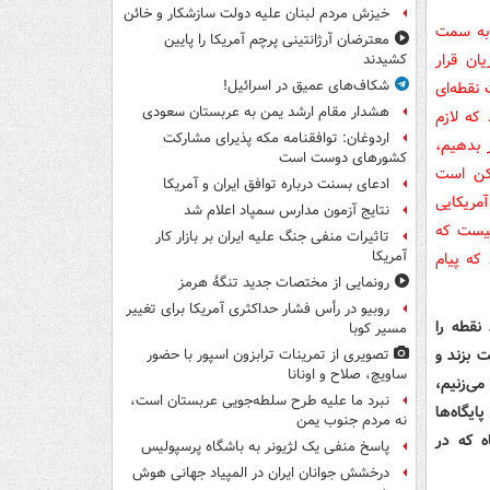
خیزش مردم لبنان علیه دولت سازشکار و خائن
الستیک نقطه‌زن به سمت
معترضان آرژانتینی پرچم آمریکا را پایین
ان قرار
کشیدند
شکاف‌های عمیق در اسرائیل!
 نقطه‌ای
هشدار مقام ارشد یمن به عربستان سعودی
که لازم
اردوغان: توافقنامه مکه پذیرای مشارکت
 بدهیم،
کشورهای دوست است
مکن است
ادعای بسنت درباره توافق ایران و آمریکا
آمریکایی
نتایج آزمون مدارس سمپاد اعلام شد
نیست که
تاثیرات منفی جنگ علیه ایران بر بازار کار
آمریکا
که پیام
رونمایی از مختصات جدید تنگۀ هرمز
روبیو در رأس فشار حداکثری آمریکا برای تغییر
 نقطه را
مسیر کوبا
ت بزند و
تصویری از تمرینات ترابزون اسپور با حضور
ساویچ، صلاح و اونانا
می‌زنیم،
نبرد ما علیه طرح سلطه‌جویی عربستان است،
ین پایگاه‌ها
نه مردم جنوب یمن
ه که در
پاسخ منفی یک لژیونر به باشگاه پرسپولیس
درخشش جوانان ایران در المپیاد جهانی هوش