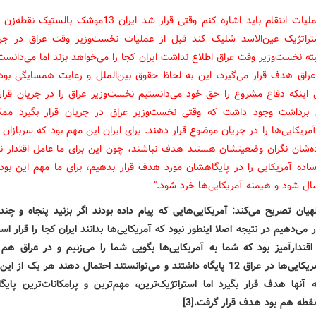
"درباره عملیات انتقام باید اشاره کنم وقتی قرار شد ایران 13موشک ب
ستراتژیک عین‌الاسد شلیک کند قبل از عملیات نخست‌وزیر وقت عراق در جری
ته نخست‌وزیر وقت عراق اطلاع نداشت ایران کجا را می‌خواهد بزند اما می‌دانست
راق هدف قرار می‌گیرد، این به لحاظ حقوق بین‌الملل و رعایت همسایگی بود 
اینکه دفاع مشروع را حق خود می‌دانستیم نخست‌وزیر عراق را در جریان قرار
ن برداشت وجود داشت که وقتی نخست‌وزیر عراق در جریان قرار بگیرد م
آمریکایی‌ها را در جریان موضوع قرار دهند. برای ایران این مهم بود که سربازان 
ده‌شان نگران وضعیتشان هستند هدف نباشند، چون این برای ما عامل اقتدار 
ساده آمریکایی را در پایگاهشان مورد هدف قرار بدهیم، برای ما مهم این بود 
سال شود و هیمنه آمریکایی‌ها خرد شود."
لهیان تصریح می‌کند: آمریکایی‌هایی که پیام داده بودند اگر بزنید پنجاه و چند
می‌دهیم در نتیجه اصلا اینطور نبود که آمریکایی‌ها بدانند ایران کجا را قرار اس
اقتدارآمیز بود که شما به آمریکایی‌ها بگویی شما را می‌زنیم و در عراق هم 
بالاخره آمریکایی‌ها در عراق 12 پایگاه داشتند و می‌توانستند احتمال دهند هر یک از ا
 آنها هدف قرار بگیرد اما استراتژیک‌ترین، مهم‌ترین و پرامکانات‌ترین پایگا
نقطه هم بود هدف قرار گرفت
.
[3]