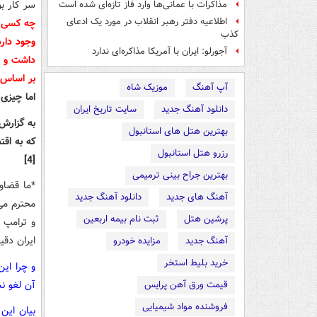
سر کار ب
مذاکرات با عمانی‌ها وارد فاز تازه‌ای شده است
اطلاعیه دفتر رهبر انقلاب در مورد یک ادعای
چه کسی پ
کذب
وجود دار
آجورلو: ایران با آمریکا مذاکره‌ای ندارد
داشت و د
بر اساس 
آپ آهنگ
موزیک شاه
اما چیزی
دانلود آهنگ جدید
سایت تاریخ ایران
به گزارش 
بهترین هتل های استانبول
که به اقت
رزرو هتل استانبول
[4]
بهترین جراح بینی ترمیمی
*ما قضاو
آهنگ های جدید
دانلود آهنگ جدید
محترم می‌
پرشین هتل
ثبت نام بیمه اربعین
و ترامپ 
ایران دقی
آهنگ جدید
مزایده خودرو
خرید بلیط استخر
و چرا ای
آن لغو ن
قیمت ورق آهن پرایس
فروشنده مواد شیمیایی
بیان این