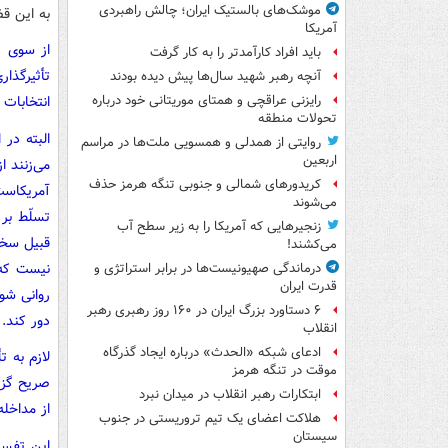
موشک‌های بالستیک ایران؛ چالش راهبردی
به این قض
آمریکا
از سوی دی
باید افراد کارآمدتر را به کار گرفت
تأثیرگذا
آنچه رهبر شهید سال‌ها پیش دیده بودند
انتخابات 
رایزنی عراقچی و همتای موریتانی خود درباره
تحولات منطقه
البته در
روایتی از همدلی و همسویی ملت‌ها در مراسم
اربعین
می‌زنند ا
کریدورهای شمالی و جنوبی تنگه هرمز حذف
آمریکاست
می‌شوند
تسلّط بر 
زنجیرهایی که آمریکا را به زیر سطح آب
قبیل سخن
می‌کشند!
نیست که 
درماندگی صهیونیست‌ها در برابر استراتژی و
قدرت ایران
روانی شود
۶ دستاورد بزرگ ایران در ۱۶۰ روز رهبری رهبر
دور کند.
انقلاب
ادعای شبکه «الحدث» درباره ایجاد گذرگاه
لازم به ت
موقت در تنگه هرمز
ابتکارات رهبر انقلاب در میدان نبرد
از مداخله
هلاکت اعضای یک تیم تروریستی در جنوب
سیستان