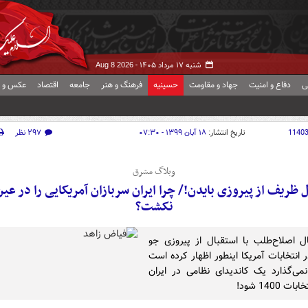
شنبه ۱۷ مرداد ۱۴۰۵ -
Aug 8 2026
ی
دفاع و امنیت
جهاد و مقاومت
حسینیه
فرهنگ و هنر
جامعه
اقتصاد
عکس و ف
1140
تاریخ انتشار:
۱۸ آبان ۱۳۹۹ - ۰۷:۳۰
۲۹۷ نظر
وبلاگ مشرق
 ظریف از پیروزی بایدن!/ چرا ایران سربازان آمریکایی را در عین
نکشت؟
 اصلاح‌طلب با استقبال از پیروزی جو
 انتخابات آمریکا اینطور اظهار کرده است
نمی‌گذارد یک کاندیدای نظامی در ایران
ت 1400 شود!