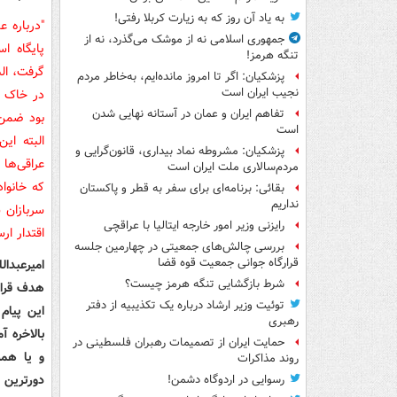
به یاد آن روز که به زیارت کربلا رفتی!
جمهوری اسلامی نه از موشک می‌گذرد، نه از
پایگاه ا
تنگه هرمز!
گرفت، الب
پزشکیان: اگر تا امروز مانده‌ایم، به‌خاطر مردم
نجیب ایران است
در خاک ع
تفاهم ایران و عمان در آستانه نهایی شدن
بود ضمن 
است
البته ای
پزشکیان: مشروطه نماد بیداری، قانون‌گرایی و
عراقی‌ها 
مردم‌سالاری ملت ایران است
که خانوا
بقائی: برنامه‌ای برای سفر به قطر و پاکستان
نداریم
سربازان 
رایزنی وزیر امور خارجه ایتالیا با عراقچی
اقتدار ار
بررسی چالش‌های جمعیتی در چهارمین جلسه
قرارگاه جوانی جمعیت قوه قضا
امیرعبدال
شرط بازگشایی تنگه هرمز چیست؟
هدف قرار 
توئیت وزیر ارشاد درباره یک تکذیبیه از دفتر
این پیام 
رهبری
حمایت ایران از تصمیمات رهبران فلسطینی در
و یا همه
روند مذاکرات
دورترین 
رسوایی در اردوگاه دشمن!