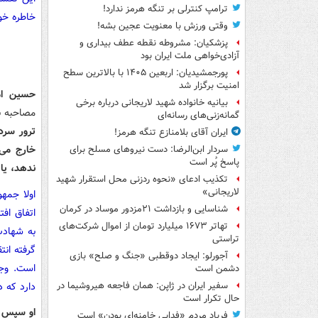
ترامپ کنترلی بر تنگه هرمز ندارد!
خاطره خوش
وقتی ورزش با معنویت عجین بشه!
پزشکیان: مشروطه نقطه عطف بیداری و
آزادی‌خواهی ملت ایران بود
پورجمشیدیان: اربعین ۱۴۰۵ با بالاترین سطح
امنیت برگزار شد
حسین امی
بیانیه خانواده شهید لاریجانی درباره برخی
مصاحبه ب
گمانه‌زنی‌های رسانه‌ای
ترور سردا
ایران آقای بلامنازع تنگه هرمز!
خارج می‌
سردار ابن‌الرضا: دست نیروهای مسلح برای
پاسخ پُر است
ندهد، یا 
تکذیب ادعای «نحوه ردزنی محل استقرار شهید
لاریجانی»
اولا جمه
شناسایی و بازداشت ۲۱مزدور موساد در کرمان
اتفاق اف
تهاتر ۱۶۷۳ میلیارد تومان از اموال شرکت‌های
به شهادت
تراستی
گرفته انت
آجورلو: ایجاد دوقطبی «جنگ و صلح‌» بازی
است. وجه
دشمن است
دارد که د
سفیر ایران در ژاپن: همان فاجعه هیروشیما در
حال تکرار است
او سپس می
فریاد مردم «فدایی خامنه‌ای بودن» است