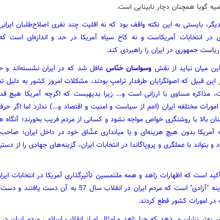
یه گویا همچنان دچار نابینایی است.
گر، بایستی به این نکته واقف بود که نه اقلیت چند نفری اصلاح‌طلبان ایرانی
ری در انتخابات آمریکاست و نه کاخ سیاه آمریکا در حد و اندازه‌ای است که
ریاست جمهوری در ایران را راهبردی کند.
 این میان نباید از نقش
وسواسان خنّاس
غافل شد که در ایران نشسته‌اند و ح
ز این قبیل که اصولگرایان طرفدار ترامپ بودند، مشکلات امروز کشور به دلیل ت
، مذاکره مساوی با ارزانی است و... زیرا بدیهیست که اگرچه آمریکا هیچ قدر
امورات مختلفه ایران (اعم از سیاست و امنیت و اقتصاد و...) ندارد اما اگر حرف
ان بالا با روشنگری خواص مواجه نشود و کسانی از مردم فریب بخورند؛ آنگاه هر
آمریکا بدون هیچ هزینه‌ای و با میانداری عشّاق خود در داخل ایران؛ صاحب ا
 و بتواند با عملگری و پروپاگاندا در انتخابات ایران، گزینه‌های جهادی را از دس
أکید است که اظهارات زاهد و همه ملتمسین تأثیرگذاری آمریکا در انتخابات ایر
صریح گزینه "آزادی" است که مردم ایران در انقلاب سال 57 به آن دست ی
 در امورات کشور قطع کردند.