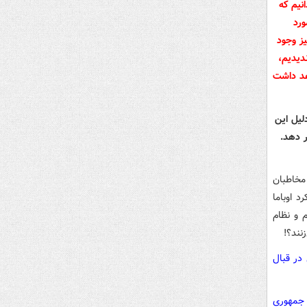
نیم که
ورد
ز وجود
دیدیم،
هد داشت
لیل این
ر دهد
.
مخاطبان
د اوباما
 و نظام
نند؟!
در قبال
 جمهوری