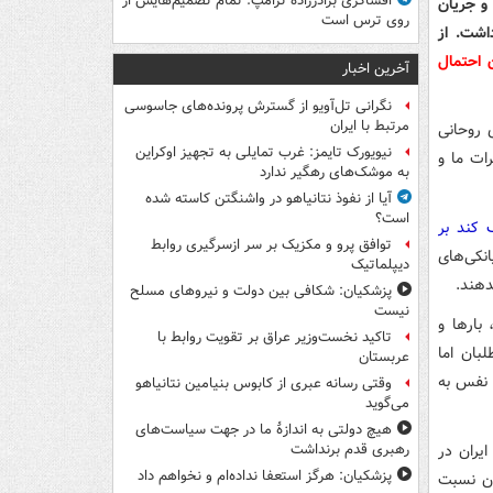
افشاگری برادرزاده ترامپ: تمام تصمیم‌هایش از
و جریان
روی ترس است
اشت. از
 احتمال
آخرین اخبار
نگرانی تل‌آویو از گسترش پرونده‌های جاسوسی
مرتبط با ایران
 روحانی
نیویورک تایمز: غرب تمایلی به تجهیز اوکراین
ات ما و
به موشک‌های رهگیر ندارد
آیا از نفوذ نتانیاهو در واشنگتن کاسته شده
است؟
کند بر
توافق پرو و مکزیک بر سر ازسرگیری روابط
کی‌های
دیپلماتیک
دهند.
پزشکیان: شکافی بین دولت و نیروهای مسلح
نیست
بارها و
تاکید نخست‌وزیر عراق بر تقویت روابط با
بان اما
عربستان
 نفس به
وقتی رسانه عبری از کابوس بنیامین نتانیاهو
می‌گوید
هیچ دولتی به اندازۀ ما در جهت سیاست‌های
یران در
رهبری قدم برنداشت
پزشکیان: هرگز استعفا نداده‌ام و نخواهم داد
ان نسبت