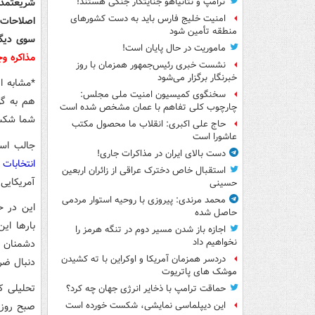
شریعتمدا
ترامپ و نتانیاهو جنایتکار جنگی هستند!
امنیت خلیج فارس باید به دست کشورهای
اصلاحات 
منطقه تأمین شود
سوی دیگر
ماموریت در حال پایان است!
مذاکره وج
نشست خبری رئیس‌جمهور همزمان با روز
خبرنگار برگزار می‌شود
*مشابه ا
سخنگوی کمیسیون امنیت ملی مجلس:
هم به گو
چارچوب کلی تفاهم با عمان مشخص شده است
شما شکست 
حاج علی اکبری: انقلاب ما محصول مکتب
عاشورا است
جالب است
دست بالای ایران در مذاکرات جاری!
انتخابات
استقبال خاص دخترک عراقی از زائران اربعین
آمریکایی 
حسینی
محمد مرندی: پیروزی با روحیه استوار مردمی
این در ح
حاصل شده
بارها ای
اجازه باز شدن مسیر دوم در تنگه هرمز را
نخواهیم داد
دشمنان خ
دردسر همزمان آمریکا و اوکراین با ته کشیدن
دنبال ضرب
موشک های پاتریوت
تحلیلی ک
حماقت ترامپ با ذخایر انرژی جهان چه کرد؟
صبح روز 
این دیپلماسی نمایشی، شکست خورده است