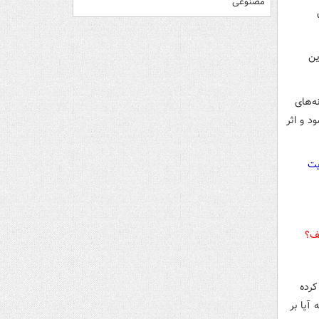
مصنوعی
ین
ه‌های
د و اثر
یت
یف؟
کرده
آیا بر