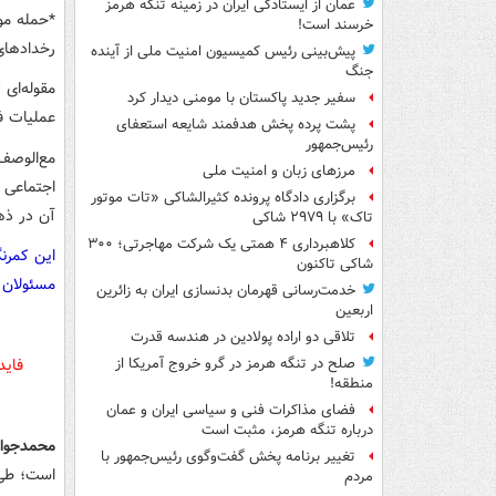
عمان از ایستادگی ایران در زمینه تنگه هرمز
*حمله موش
خرسند است!
رخدادهای
پیش‌بینی رئیس کمیسیون امنیت ملی از آینده
جنگ
مقوله‌ای
سفیر جدید پاکستان با مومنی دیدار کرد
عملیات ف
پشت پرده پخش هدفمند شایعه استعفای
رئیس‌جمهور
مع‌الوصف 
مرزهای زبان و امنیت ملی
اجتماعی 
برگزاری دادگاه پرونده کثیرالشاکی «تات موتور
آن در ذه
تاک» با ۲۹۷۹ شاکی
کلاهبرداری ۴ همتی یک شرکت مهاجرتی؛ ۳۰۰
این کمرن
شاکی تاکنون
مسئولان 
خدمت‌رسانی قهرمان بدنسازی ایران به زائرین
اربعین
تلاقی دو اراده پولادین در هندسه قدرت
فاید
صلح در تنگه هرمز در گرو خروج آمریکا از
منطقه!
فضای مذاکرات فنی و سیاسی ایران و عمان
درباره تنگه هرمز، مثبت است
محمدجوا
تغییر برنامه پخش گفت‌وگوی رئیس‌جمهور با
است؛ طی ا
مردم