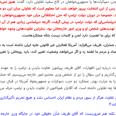
ودن دموکرات‌ها یا جمهوری‌خواهان در کاخ سفید تفاوتی دارد، گفت:
هنوز نمی‌دا
س از این انتخابت پیروز خواهد شد، اما معلوم است که تفاوتی میان این دو م
د، خصوصا در دوران دولت ترامپ که حتی اختلافاتی میان خود جمهوری‌خواهان نی
یپلماسی‌ای که دولت ترامپ در پیش گرفت، اگرچه دیپلماسی زیادی هم از آن ن
تهدیدهای شخص او و وزیر امور خارجه‌اش بود. بنابراین تفاوت‌هایی وجود خوا
 که برای ما اهمیت دارد لحن و کلمات نیست بلکه عملکردهاست.
جماران، ظریف می‌افزاید: آمریکا فعالیتی غیر قانونی علیه ایران داشته است به د
صاد و مردم ما لطمه زد و اگر می‌خواهد وضعیت تغییر کند، باید رویه‌اش را تغیی
ت درباره این اظهارات آقای ظریف پیرامون تفاوت بایدن و ترامپ را به عهده 
گذاریم و این سؤال را نیز از شخص وزیر محترم امور خارجه می‌پرسیم که عملکر
یا به عبارت بهتر، عملکرد دو حزب دموکرات و جمهوریخواه آمریکا در قبال مردم
قا چه تفاوتی داشته است که آقایان هم‌اکنون از تفاوت بایدن و ترامپ حرف می‌ز
ن تفاوت هرگز از سوی مردم و نظام ایران احساس نشد و هیچ تحریم تأثیرگذاری 
شد؟!
 نکته هم ضروریست که آقای ظریف شأن حقوقی خود در جایگاه وزیر خارجه