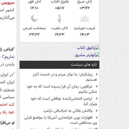
اذان صبح
طلوع آفتاب
اذان ظهر
سرویس 
۱۲:۱۰
۰۵:۱۷
۰۳:۴۲
کشور است.
می‌گذاریم. هر روز ۰۷:۳۰ با بسته
غروب خورشید
اذان مغرب
نیمه‌شب شرعی
۲۳:۲۲
۱۹:۲۳
۱۹:۰۳
"فیاض زا
نداریم"!
در
بایدن در 
تازه های سیاست
"در ایران
پزشکیان: ما نوکر مردم و در خدمت آنان
هستیم
ایران کسی
عراقچی: زمان آن فرا رسیده است که به خود
پیروزی با
متکی باشیم
سیاسی اف
ترامپ التماس‌کننده توافقی است که خود
ویران کرد
کند احتما
واکنش بقائی به خیالبافی ترامپ
خود راه ر
اظهارات وزیر خزانه‌داری آمریکا با مواضع قبلی
او می‌افز
وی متناقض است