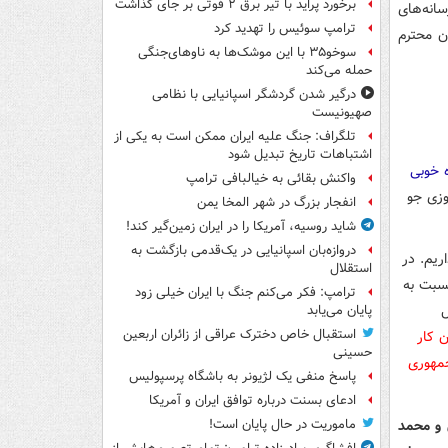
برخورد پراید با تیر برق ۲ فوتی بر جای گذاشت
سانه‌های
ترامپ سوئیس را تهدید کرد
ان محترم
سوخو۳۵ با این موشک‌ها به ناوهای‌جنگی
حمله می‌کند
درگیر شدن گردشگر اسپانیایی با نظامی
صهیونیست
تلگراف: جنگ علیه ایران ممکن است به یکی از
اشتباهات تاریخ تبدیل شود
 57 خاطره خوبی
واکنش بقائی به خیالبافی ترامپ
وزی جو
انفجار بزرگ در شهر المخا یمن
شاید روسیه، آمریکا را در ایران زمین‌گیر کند!
دروازه‌بان اسپانیایی در یک‌قدمی بازگشت به
ریم. در
استقلال
نسبت به
ترامپ: فکر می‌کنم جنگ با ایران خیلی زود
ل
پایان می‌یابد
استقبال خاص دخترک عراقی از زائران اربعین
ن کار
حسینی
جمهوری
پاسخ منفی یک لژیونر به باشگاه پرسپولیس
ادعای بسنت درباره توافق ایران و آمریکا
ی و محمد
ماموریت در حال پایان است!