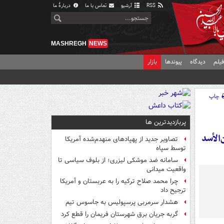
RSS
آرشیو
تماس با ما
دربارهٔ ما
MASHREGH
NEWS
یلم
دیدگاه
پیوندها
بازار
چاپ
پربازدیدترین ها
‌الأسد
تصاویر جدید از پهپادهای منهدم‌شده آمریکا
توسط سپاه
سامانه ضد موشکی لیزری؛ از بلوف سیاسی تا
واقعیت میدانی
چرا محمد صلاح ترکیه را به عربستان و آمریکا
ترجیح داد
هشدار سرمربی پرسپولیس به جاسوس تیم
گربه جریان برق شهرستان فریمان را قطع کرد