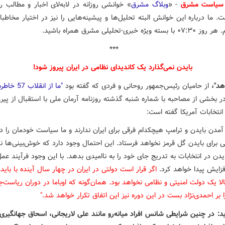
سیاست مشرق
- «
وبلاگ مشرق
» خوانشی روزانه در لابه‌لای اخبار و مطالب ر
 ما درباره این خوانش البته تحلیل‌ها و پیشینه‌هایی را نیز در اختیار مخاطب
 ویژه خبری-تحلیلی مشرق همراه باشید.
***
بایدن نمی‌گذارد یک کاندیدای نظامی در ایران پیروز شود!
هد"،
از حامیان رئیس‌جمهور روحانی و فردی که گفته بود
"ما از انقلاب
 بخشی از مصاحبه با شماره شنبه گذشته روزنامه آرمان ملی با استقبال از پیر
انتخابات آمریکا گفته است:‌
 آمدن بایدن و ترامپ هیچکدام فرقی برای ایران ندارند و ما سیاست خودمان را دا
 برای بایدن گل قرمز نخواهد فرستاد. این احتمال وجود دارد که خوش‌بینی‌ها 
یدن در انتخابات به تدریج جای خود را به ناامیدی بدهد. با این وجود فرآیند عم
زایش پیدا خواهد کرد.
اگر قرار است دولتی در ایران در چهار سال آینده با باید
لا یک دولت امنیتی و نظامی نخواهد بود. همان‌گونه که اوباما در دوران ریاست‌
ا بر احمدی‌نژاد بست در این دوره نیز این اتفاق تکرار خواهد شد."
اید: در چنین شرایطی شانس افراد میانه‌رو مانند علی لاریجانی، اسحاق جهانگیر