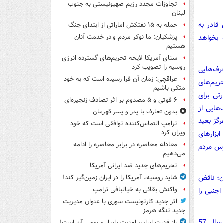
تجاوزات مجدد رژیم صهیونیستی به جنوب
لبنان
 قادر به
حمله به ۱۵ نفتکش‌ اماراتی از ابتدای جنگ
 بخواهد
پزشکیان: ما نوکر مردم و در خدمت آنان
هستیم
سنای آمریکا لایحه تحریم‌های گسترده انرژی
روسیه را تصویب کرد
رف‌هایی
عراقچی: زمان آن فرا رسیده است که به خود
حریم‌های
متکی باشیم
تی برای
۶ فوتی و ۵ مصدوم بر اثر تصادف زنجیره‌ای
‌هایی از
بدون تعارف با پدر و پسر قهرمان
گز بعید
ترامپ التماس‌کننده توافقی است که خود
ویران کرد
بزارهای
معادله محاصره در برابر محاصره را ادامه
ترس مردم
می‌دهیم
تحریم‌های جدید ضد ایرانی آمریکا
ان؛ ناقض
شاید روسیه، آمریکا را در ایران زمین‌گیر کند!
واکنش بقائی به خیالبافی ترامپ
افتند و دست اجنبی را
اثر جدید کارتونیست سوری با عنوان مدیریت
جدید تنگه هرمز
این تفسیر بهتر نشان می‌دهد که چرا زاهد و امثال او از انقلاب اسلامی مردم ایران در سال 57
راز قدرت ایران، امنیت پایدار و بومی آن است!