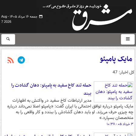
جمعه ۱۶ مرداد ۱۴۰۵ -
Aug
7 2026
مایک پامپئو
کل اخبار: 47
حمله تند کاخ سفید به پامپئو: دهان گشادت را
ببند
مدیر ارتباطات کاخ سفید در واکنش به اظهارات
مایک پامپئو درباره توافق احتمالی با ایران گفت: «پامپئو اصلا نمی‌داند درباره
چه چیزی حرف می‌زند. او باید دهان گشادش را ببندد و کار واقعی را به
متخصصان بسپارد.»
۳ خرداد ۰۵ - ۱۰:۳۸