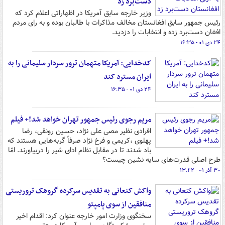
دست‌برد زد
وزیر خارجه سابق آمریکا در اظهاراتی اعلام کرد که
رئیس جمهور سابق افغانستان مخالف مذاکرات با طالبان بوده و به رای مردم
افغان دست‌برد زده و انتخابات را دزدید.
۲۴ دی ۰۱ - ۱۶:۳۵
کدخدایی: آمریکا متهمان ترور سردار سلیمانی را به
ایران مسترد کند
۲۴ دی ۰۱ - ۱۶:۳۵
مریم رجوی رئیس جمهور تهران خواهد شد!+ فیلم
افرادی نظیر مصی‌ علی‌ نژاد، حسین رونقی، رضا
پهلوی ،کریمی و فرخ نژاد صرفاً گربه‌هایی هستند که
باد شدند تا در مقابل نظام ادای شیر را دربیاورند. امّا
طرح اصلی قدرت‌های سایه نشین چیست؟
۳۰ آذر ۰۱ - ۱۳:۴۲
واکش کنعانی به تقدیس سرکرده گروهک تروریستی
منافقین از سوی پامپئو
سخنگوی وزارت امور خارجه عنوان کرد: اقدام اخیر