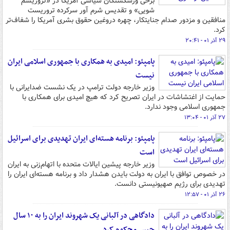
برخی ورشکستگان سیاسی آمریکا در «تروریسم
شویی» و تقدیس شرم آور سرکرده تروریست
منافقین و مزدور صدام جنایتکار، چهره دروغین حقوق بشری آمریکا را شفاف‌تر
کرد.
۲۹ آذر ۰۱ - ۲۰:۴۱
پامپئو: امیدی به همکاری با جمهوری اسلامی ایران
نیست
وزیر خارجه دولت ترامپ در یک نشست ضدایرانی با
حمایت از اغتشاشات در ایران تصریح کرد که هیچ امیدی برای همکاری با
جمهوری اسلامی وجود ندارد.
۲۷ آذر ۰۱ - ۱۳:۰۴
پامپئو: برنامه هسته‌ای ایران تهدیدی برای اسرائیل
است
وزیر خارجه پیشین ایالات متحده با اتهام‌زنی به ایران
در خصوص توافق با ایران به دولت بایدن هشدار داد و برنامه هسته‌ای ایران را
تهدیدی برای رژیم صهیونیستی دانست.
۲۶ آذر ۰۱ - ۱۲:۵۷
دادگاهی در آلبانی یک شهروند ایران را به ۱۰ سال
حبس محکوم کرد