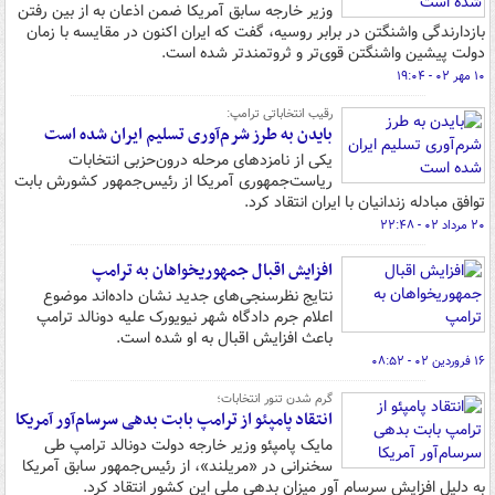
وزیر خارجه سابق آمریکا ضمن اذعان به از بین رفتن
بازدارندگی واشنگتن در برابر روسیه، گفت که ایران اکنون در مقایسه با زمان
دولت پیشین واشنگتن قوی‌تر و ثروتمندتر شده است.
۱۰ مهر ۰۲ - ۱۹:۰۴
رقیب انتخاباتی ترامپ:
بایدن به طرز شرم‌آوری تسلیم ایران شده است
یکی از نامزدهای مرحله درون‌حزبی انتخابات
ریاست‌جمهوری آمریکا از رئیس‌جمهور کشورش بابت
توافق مبادله زندانیان با ایران انتقاد کرد.
۲۰ مرداد ۰۲ - ۲۲:۴۸
افزایش اقبال جمهوریخواهان به ترامپ
نتایج نظرسنجی‌های جدید نشان داده‌اند موضوع
اعلام جرم دادگاه شهر نیویورک علیه دونالد ترامپ
باعث افزایش اقبال به او شده است.
۱۶ فروردین ۰۲ - ۰۸:۵۲
گرم‌ شدن تنور انتخابات؛
انتقاد پامپئو از ترامپ بابت بدهی سرسام‌آور آمریکا
مایک پامپئو وزیر خارجه دولت دونالد ترامپ طی
سخنرانی در «مریلند»، از رئیس‌جمهور سابق آمریکا
به دلیل افزایش سرسام آور میزان بدهی ملی این کشور انتقاد کرد.