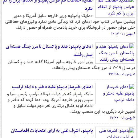
تمدید حفاظت هم هراس پامپئو از انتقام ایران را کم
نکرد
«مایک پامپئو» وزیر خارجه سابق آمریکا و مدیر
پیشین سیا در کتاب خود اذعان کرد که زندگی عادی ندارد و نیروهای حفاظتی
حتی موقع حضور در فروشگاه برای خرید بادمجان همراه او حضور دارند.
۶ بهمن ۰۱ - ۱۲:۱۷
ادعای پامپئو: هند و پاکستان تا مرز جنگ هسته‌ای
پیش رفتند
وزیر امور خارجه سابق آمریکا گفته هند و پاکستان
در سال ۲۰۱۹ تا مرز جنگ هسته‌ای پیش رفته‌اند.
۵ بهمن ۰۱ - ۲۳:۴۵
ادعای خبرساز پامپئو علیه دختر و داماد ترامپ
مایک پامپئو که در دولت دونالد ترامپ رئیس سیا و
سپس وزیر خارجه آمریکا بود، ادعا کرده که دختر و
داماد او به دنبال برکناری نفر دوم دولت سابق و
تعیین فرد دیگری به این منصب بودند.
۲ بهمن ۰۱ - ۱۷:۲۲
پامپئو: اشرف غنی به آرای انتخابات افغانستان