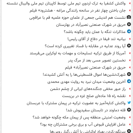
واکنش کشفیا به ترک اردوی تیم ملی توسط کاپیتان تیم ملی والیبال نشسته
جان باختن چهار نفر در سانحه رانندگی مراغه - هشترود+ فیلم
نشست هم اندیشی جمعی از علمای حوزه علمیه قم با عراقچی
حریق در شهرک صنعتی نصیرآباد در بهارستان
مذاکرات تنگه با عمان باید چگونه باشد؟
بیانیه تند فیفا در دفاع از آقای رئیس!
آیا روند عدلیه در مقابله با فساد تغییری کرده است؟
آمریکا از طریق ترکیه تسلیحات و مهمات به اوکراین می‌فرستد
نخستین تصویر مسی بعد از مرگ پدر
حریق در شهرک صنعتی نصیرآباد+ فیلم
شهرک‌نشین‌ها اموال فلسطینی‌ها را به آتش کشیدند!
آخرین وضعیت میدان نبرد به روایت مهدی محمدی
راز عبور مخفی جنگنده‌های ایرانی از چشم دشمن
نقشه راه ۱۵ ماده‌ای صلح غزه در بن‌بست
واکنش کنایه‌آمیز به عضویت ترکیه در پیمان مشترک با عربستان
قله دماوند در تابستان سفیدپوش شد!
وضعیت امنیتی منطقه پس از پیمان مکه چگونه خواهد شد؟
عامل افزایش قبوض آب و برق برخی مشترکان چه بود؟
سرنگون‌کردن پهپاد اوکراینی با آتش رگبار روس‌ها