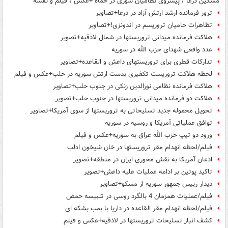
مسکین درعا / پیشروی نظامیان سوری در حماه +عکس ، فیلم و نقشه
ترور فرمانده ارشد ارتش آزاد در درعا+تصاویر
تظاهرات حامیان تروریسم در اندونزی!+تصاویر
هلاکت فرمانده میدانی تروریستها در شمال لاذقیه+تصویر
عدد واقعی شهدای حزب الله در سوریه
تدارکات قطری برای تروریستهای داعش و القاعده+تصاویر
لحظه هلاکت تروریست تکفیری بدست ارتش سوریه در حلب+عکس و فیلم
هلاکت فرمانده نظامی نورالدین زنکی در جنوب حلب+تصاویر
هلاکت دو فرمانده میدانی تروریستها در جنوب حلب+تصویر
تحویل محموله جدید تسلیحاتی به تروریستها از سوی آمریکا+تصاویر
توافق عملیاتی آمریکا و روسیه در سوریه
ورود دو تیپ حزب الله عراق به سوریه+عکس و فیلم
فیلم/لحظه انهدام مقر تروریستها در خان شیخون ادلب
اذعان آمریکا به نقش محوری ایران در منطقه+تصویر
تاکید پوتین بر ادامه عملیات علیه داعش+تصویر
دیدار رییس جمهور سوریه از مسکو+تصاویر
فیلم/عملیات همزمان 4 بالگرد روسی در تلبیسه حمص
فیلم/لحظه انهدام مقر القاعده در داریا با بمب بشکه ای
کشف انبار تسلیحات تروریستها در لاذقیه+عکس و فیلم