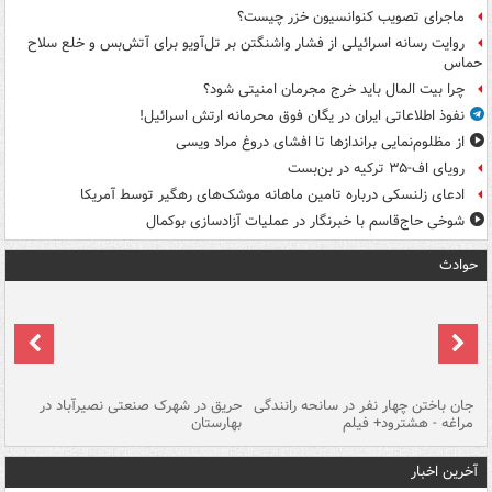
ماجرای تصویب کنوانسیون خزر چیست؟
روایت رسانه اسرائیلی از فشار واشنگتن بر تل‌آویو برای آتش‌بس و خلع سلاح
حماس
چرا بیت المال باید خرج مجرمان امنیتی شود؟
نفوذ اطلاعاتی ایران در یگان فوق محرمانه ارتش اسرائیل!
از مظلوم‌نمایی براندازها تا افشای دروغ مراد ویسی
رویای اف-۳۵ ترکیه در بن‌بست
ادعای زلنسکی درباره تامین ماهانه موشک‌های رهگیر توسط آمریکا
شوخی حاج‌قاسم با خبرنگار در عملیات آزادسازی بوکمال
حوادث
جان باختن چهار نفر در سانحه رانندگی
حریق در شهرک صنعتی نصیرآباد در
حر
مراغه - هشترود+ فیلم
بهارستان
فی
آخرین اخبار