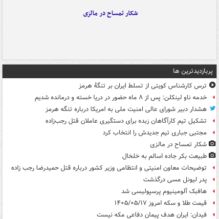
شکار تمساح در مالزی
پربازدیدترین ها
ترس کارشناس کویتی از تسلط ایران بر تنگۀ هرمز
خدمه ناو لینکلن: پس از ۸ ماه حضور در دریا خسته و درمانده‌ شدیم
هشدار دبیر شورای عالی امنیت ملی به امریکا درباره تنگه هرمز
تشکیل تیم کارآگاهان زبده برای دستگیری عاملان قتل رجب‌زاده
مجتبی جباری تیم جدیدش را انتخاب کرد
شکار تمساح در مالزی
طبیعت بکر جاده اسالم به خلخال
توضیحات معاون امنیتی و انتظامی وزیر کشور درباره قتل حمیدرضا رجب زاده
پدر لیونل مسی درگذشت
هافبک آلومینیوم پرسپولیسی شد
قیمت طلا و سکه امروز ۱۴۰۵/۰۵/۱۷
فیدان: ایران هدف پیمان دفاعی مکه نیست