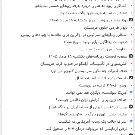
افشاگری روزنامه عبری درباره بدرفتاری‌های همسر نتانیاهو
هشدار صنعا به عربستان: وقت تلف نکنید
روزنامه‌های ورزشی امروز یک‌شنبه ۱۸ مرداد ۱۴۰۵
دیوار طارمی جلوی عربستان
استقرار رادارهای اسرائیلی در اوکراین برای مقابله با پهپادهای روسی
درخواست پنتاگون برای تولید سریع سلاح
مقاومت یمن؛ دو خیز اساسی
صفحه نخست روزنامه‌های یکشنبه ۱۸ مرداد ۱۴۰۵
آتش‌سوزی در تأسیسات آرامکو در جنوب غرب عربستان
حذف لبنیات چه بلایی سر بیماران کلیوی می آورد
طبیعت بکر جاده اسالم به خلخال
رویای اف-۳۵ ترکیه در بن‌بست
آمریکا نتوانست؛ دیگران هم نمی توانند
اهداف ژاپن برای افزایش توان نظامی چیست؟
ترس کارشناس کویتی از تسلط ایران بر تنگۀ هرمز
هشدار پلیس تهران بزرگ به «کودک‌بلاگرها»
اعتراف جالب یک رسانه آمریکایی به شکست
قرص آزمایشی که می‌تواند درمان HIV را متحول کند