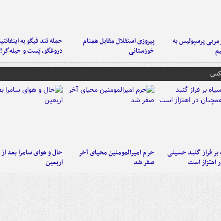
ربی پرسپولیس به
پیروزی استقلال مقابل همنام
حمله تند فیگو به اینفانتین
م
خوزستانی
دروغگو، پَست‌ و حیله‌گر!
عکس
 بر فراز گنبد حسینی
حرم امیرالمومنین محیای آخر
حال و هوای سامرا بعد از ا
 اهتزاز است
صفر شد
اربعین