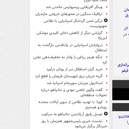
جنگ علیه ایران
وینگر آفریقایی پرسپولیس ماندنی شد
مان
ترافیک سنگین در محورهای خروجی مازندران
وق
درگیر شدن گردشگر اسپانیایی با نظامی
صهیونیست
گزارشی دیگر از کاهش ذخایر کلیدی موشکی
آمریکا
دروازه‌بان اسپانیایی در یک‌قدمی بازگشت به
استقلال
تنگه هرمز ریاض را وادار به تخفیف‌دهی نفتی
کرد
یراندازی
خرید گران استقلال سر از یونان درآورد
فیلم
گربه جریان برق شهرستان فریمان را قطع کرد
استانبول میزبان سوپرجام اسپانیا شد
گفت وگوی تلفنی مودی و نتانیاهو درباره
تحولات منطقه‌ای
کوبا: با تهدید نظامی از سوی ایالات متحده
روبه‌رو هستیم
توسل رفیق آرژانتینی نتانیاهو به سرکوب
نشست خبری رئیس‌جمهور همزمان با روز
خبرنگار برگزار می‌شود