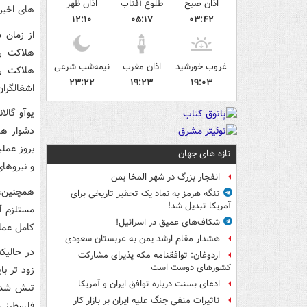
اذان صبح
طلوع آفتاب
اذان ظهر
های اخیر
۱۲:۱۰
۰۵:۱۷
۰۳:۴۲
غروب خورشید
اذان مغرب
نیمه‌شب شرعی
هلاکت رس
۲۳:۲۲
۱۹:۲۳
۱۹:۰۳
اشغالگرا
یوآو گال
دشوار هس
بروز عمل
تازه های جهان
و نیروهای
انفجار بزرگ در شهر المخا یمن
همچنین، 
تنگه هرمز به نماد یک تحقیر تاریخی برای
آمریکا تبدیل شد!
مستلزم آ
شکاف‌های عمیق در اسرائیل!
کامل عمل
هشدار مقام ارشد یمن به عربستان سعودی
در حالیک
اردوغان: توافقنامه مکه پذیرای مشارکت
کشورهای دوست است
زود تر ب
ادعای بسنت درباره توافق ایران و آمریکا
تنش شدید
تاثیرات منفی جنگ علیه ایران بر بازار کار
فلسطینی 