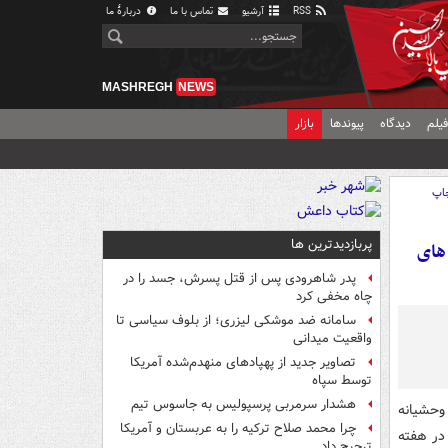
RSS
آرشیو
تماس با ما
دربارهٔ ما
MASHREGH
NEWS
یلم
دیدگاه
پیوندها
بازار
اپ
پربازدیدترین ها
های
پدر شاهرودی پس از قتل پسرش، جسد را در
چاه مخفی کرد
سامانه ضد موشکی لیزری؛ از بلوف سیاسی تا
واقعیت میدانی
تصاویر جدید از پهپادهای منهدم‌شده آمریکا
توسط سپاه
هشدار سرمربی پرسپولیس به جاسوس تیم
وحشیانه
چرا محمد صلاح ترکیه را به عربستان و آمریکا
در هفته
ترجیح داد