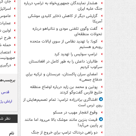
جان کر
هشدار نمایندگان جمهوری‌خواه به ترامپ درباره
اسرائیل ت
جنگ علیه ایران
عاموس 
گزارشی دیگر از کاهش ذخایر کلیدی موشکی
آمریکا
عملیات
گفت وگوی تلفنی مودی و نتانیاهو درباره
اولین ش
تحولات منطقه‌ای
طرح ترو
کوبا: با تهدید نظامی از سوی ایالات متحده
حمله ش
روبه‌رو هستیم
اعتصابا
ترامپ سوئیس را تهدید کرد
صهیونیست
طالبان: داعش را به طور کامل در افغانستان
درگیری
سرکوب کردیم
امضای سران پاکستان، عربستان و ترکیه برای
«دفاع جمعی»
برچسب‌ها
پوتین و محمد بن زاید درباره اوضاع منطقه
قدس ا
خلیج فارس گفت‌وگو کردند
افشاگری برادرزاده ترامپ: تمام تصمیم‌هایش از
ارتش رژ
روی ترس است
وقوع انفجار مهیب در مسکو
نظر شم
قیمت بنزین مانند موشک بالا می‌رود اما مانند
پر پایین می‌آید!
دو راهی دردناک ترامپ برای خروج از جنگ
نام