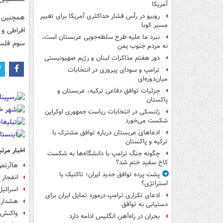
آمریکا
روبیو در رأس فشار حداکثری آمریکا برای تغییر
همچنین م
مسیر کوبا
افراطی و
نبرد ما علیه طرح سلطه‌جویی عربستان است،
سوم فلسط
نه مردم جنوب یمن
دور هفتم مذاکرات لبنان و رژیم صهیونیستی
ترامپ و سودای پیروزی در انتخابات
میان‌دوره‌ای
جزئیات توافق دفاعی ترکیه، عربستان و
پاکستان
زلنسکی در انتخابات ریاست جمهوری اوکراین
شکست می‌خورد
ادعاهای عربستان درباره توافق مشترک با
ترکیه و پاکستان
اخبار مرتب
چگونه جنگ ترامپ با دانشگاه‌ها به شکست
کاخ سفید ختم شد؟
هاآرتص:
پشت پرده توافق جدید ایران؛ تاکتیک یا
انفجار 
استراتژی؟
اسرائیل
ادعای تکراری ترامپ درمورد تمایل ایران برای
هشدار 
دستیابی به توافق
واکنش ا
بحران در راه‌آهن انگلیس ادامه دارد