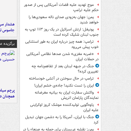
موج تهدید علیه قضات آمریکایی پس از صدور
حکم علیه ترامپ
یمن: جهان به‌زودی صدای ناله سعودی‌ها را
خواهد شنید
هشدار سرم
یونیفل: ارتش اسرائیل در یک روز ۱۱۳ توپ به
جاسوس تی
جنوب لبنان شلیک کرده است
ترامپ: همه چیز درباره ایران به طور استثنایی
برگزیده 
خوب پیش می‌رود
«ضربه مغزی» شدن صدها نظامی آمریکایی
در حملات ایران
جنگ در جبهه لبنان بعد از تفاهم‌نامه چه
تغییری کرده؟
ترامپ در حال سوختن در آتشی خودساخته
ایران را تست نکنید! جاده‌ی خشم ایران!
پرچم سیاه
واکنش سفارت ایران به بیانیه مغرضانه
همچنان در
نمایندگان پارلمان اتریش
یاوه‌گویی تولیدکننده موشک کروز اوکراینی
علیه ایران
جنگ با ایران، آمریکا را به دشمن جهان تبدیل
کرد
یمن: نقشه عربستان برای حمله به صنعاء را در