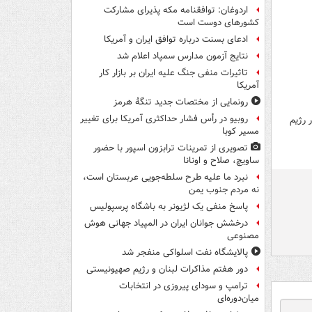
اردوغان: توافقنامه مکه پذیرای مشارکت
کشورهای دوست است
ادعای بسنت درباره توافق ایران و آمریکا
نتایج آزمون مدارس سمپاد اعلام شد
تاثیرات منفی جنگ علیه ایران بر بازار کار
آمریکا
رونمایی از مختصات جدید تنگۀ هرمز
روبیو در رأس فشار حداکثری آمریکا برای تغییر
 رژیم
مسیر کوبا
تصویری از تمرینات ترابزون اسپور با حضور
ساویچ، صلاح و اونانا
نبرد ما علیه طرح سلطه‌جویی عربستان است،
نه مردم جنوب یمن
پاسخ منفی یک لژیونر به باشگاه پرسپولیس
درخشش جوانان ایران در المپیاد جهانی هوش
مصنوعی
پالایشگاه نفت اسلواکی منفجر شد
دور هفتم مذاکرات لبنان و رژیم صهیونیستی
ترامپ و سودای پیروزی در انتخابات
میان‌دوره‌ای