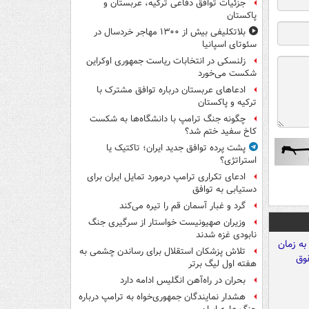
جزئیات توافق دفاعی ترکیه، عربستان و
پاکستان
بلاتکلیفی بیش از ۱۳۰۰ مهاجر خردسال در
سئوتای اسپانیا
زلنسکی در انتخابات ریاست جمهوری اوکراین
شکست می‌خورد
ادعاهای عربستان درباره توافق مشترک با
ترکیه و پاکستان
چگونه جنگ ترامپ با دانشگاه‌ها به شکست
کاخ سفید ختم شد؟
پشت پرده توافق جدید ایران؛ تاکتیک یا
استراتژی؟
ادعای تکراری ترامپ درمورد تمایل ایران برای
دستیابی به توافق
گرد و غبار آسمان قم را تیره می‌کند
وزیران صهیونیست خواستار از سرگیری جنگ
نابودی غزه شدند
تلاش پزشکان استقلال برای رساندن چشمی به
هفته اول لیگ برتر
بحران در راه‌آهن انگلیس ادامه دارد
هشدار نمایندگان جمهوری‌خواه به ترامپ درباره