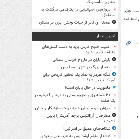
تاشوی سامسونگ
دروازه‌بان اسپانیایی در یک‌قدمی بازگشت به
است های
استقلال
انتفاضه
صحنه ای نادر از حیات وحش ایران در سبلان
آخرین اخبار
امنیت خلیج فارس باید به دست کشورهای
منطقه تأمین شود
بارش باران در فاروج خراسان شمالی
انفجار بزرگ در شهر المخا یمن
تنگه هرمز به نماد یک تحقیر تاریخی برای
آمریکا تبدیل شد!
ماموریت در حال پایان است!
۲۰ حمله رژیم صهیونیستی به درعا و قنیطره در
یک هفته
خیزش مردم لبنان علیه دولت سازشکار و خائن
معترضان آرژانتینی پرچم آمریکا را پایین
؟
کشیدند
شکاف‌های عمیق در اسرائیل!
هشدار مقام ارشد یمن به عربستان سعودی