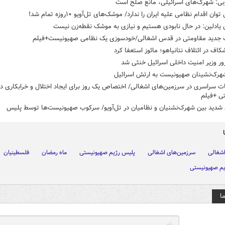
بی: شهرک‌های اسرائیلی، مانع صلح است
وان اقدام نظامی علیه ایران را ندارد/ موشک‌های تل‌آویو ۱۰روزه تمام شد!
یادلین: در حال نابودی هستیم و نیازی به موشک نقطه‌زن نیست
 جدید مقاومتی در قدس اشغالی/خودسوزی یک نظامی صهیونیست+فیلم
کاف در ائتلاف نتانیاهو؛ مائوز استعفا کرد
ر وزیر امنیت داخلی اسرائیل خنثی شد
هرک‌نشینان صهیونیست به ارتش اسرائیل
ت سراسری در سرزمین‌های اشغالی/ اختصاص یک روز برای ایجاد اختلال و خرابکاری در
ی +فیلم
 شدید بین شهرک‌نشنیان و نظامیان در تل‌آویو/ سرکوب صهیونیست‌ها توسط پلیس
شغالی
سرزمین‌های اشغالی
پلیس رژیم صهیونیستی
ماه رمضان
فلسطینیان
یم صهیونیستی
ا