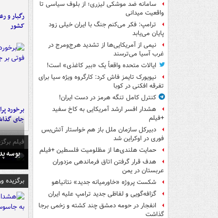
سامانه ضد موشکی لیزری؛ از بلوف سیاسی تا
واقعیت میدانی
رگبار و رع
ترامپ: فکر می‌کنم جنگ با ایران خیلی زود
کشور
پایان می‌یابد
نیمی از آمریکایی‌ها از تشدید هرج‌ومرج در
غرب آسیا می‌ترسند
ایالات متحده واقعاً یک «ببر کاغذی» است!
نیویورک تایمز فاش کرد: کارگروه ویژه سیا برای
تفرقه افکنی در کوبا
کنترل کامل تنگه هرمز در دست ایران!
هشدار افسر ارشد آمریکایی به کاخ سفید
+فیلم
جای گذا
دبیرکل سازمان ملل باز هم خواستار آتش‌بس
فوری در اوکراین شد
فیلم برگزی
حمایت هلندی‌ها از مظلومیت فلسطین +فیلم
بوسه‌ پ
هدف قرار گرفتن اتاق‌ فرماندهی مزدوران
عربستان در یمن
برگزیده و
شکست پروژه «خاورمیانه جدید» نتانیاهو
گزافه‌گویی و لفاظی جدید ترامپ علیه ایران
انفجار در حومه دمشق چند کشته و زخمی برجا
گذاشت