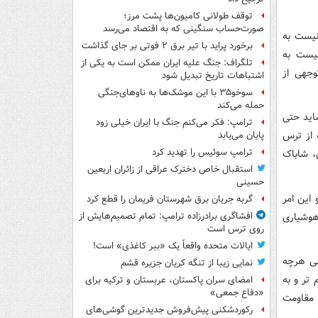
توقف طولانی کامیون‌ها پشت مرز؛
صورت‌حساب سنگینی که به اقتصاد می‌رسد
د ۳ ماه میگذرد که در این مدت، ۱۵ صهیونیست به
برخورد پراید با تیر برق ۲ فوتی بر جای گذاشت
ه در تمام سال گذشته میلادی، ۳۳ صهیونیست به
تلگراف: جنگ علیه ایران ممکن است به یکی از
وجهی از
اشتباهات تاریخ تبدیل شود
سوخو۳۵ با این موشک‌ها به ناوهای‌جنگی
حمله می‌کند
اید حتی
ترامپ: فکر می‌کنم جنگ با ایران خیلی زود
 از ترس
پایان می‌یابد
ترامپ سوئیس را تهدید کرد
، شاباک
استقبال خاص دخترک عراقی از زائران اربعین
حسینی
این امر
گربه جریان برق شهرستان فریمان را قطع کرد
هوشیاری
افشاگری برادرزاده ترامپ: تمام تصمیم‌هایش از
روی ترس است
ایالات متحده واقعاً یک «ببر کاغذی» است!
لی هرچه
نمایی زیبا از تنگه کریان جزیره قشم
تر و به
امضای سران پاکستان، عربستان و ترکیه برای
«دفاع جمعی»
 مقاومت
رکوردشکنی پیش‌فروش جدیدترین گوشی‌های