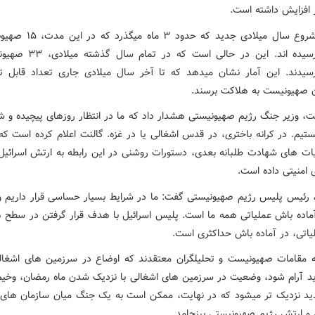
 افزایش داشته است.
از زمان شروع سال میلادی جدید که حدو
هلاکت رسیده اند. این در حالی است ک
یدند. این آمار نشان میدهد که تا آخر سال میلادی جاری تعداد قابل ت
ن صهیونیست به هلاکت برسند.
انت، وزیر جنگ رژیم صهیونیستی هشدار داد که ما در انتظار روزهای پیچیده و ش
تیم. در کرانه باختری، در قدس اشغالی یا در غزه. گالنت اعلام کرده است که
یات های شهادت طلبانه بعدی، دستورات روشنی در این رابطه به ارتش اسرائیل
 امنیتی داده است.
رئیس پلیس رژیم صهیونیستی گفت: ما در شرایط بسیار حساسی قرار داریم و 
ماده باش عملیاتی همه ما است. پلیس اسرائیل با هدف قرار گرفتن در سطح 
یاتی، در آماده باش حداکثری است.
ه مقامات صهیونیست و تحلیلگران معتقدند که اوضاع در سرزمین های اشغا
اید آرام شود، وضعیت در سرزمین های اشغالی با نزدیک شدن ماه رمضان، وخیم 
 نزدیک تر میشود که در نهایت، ممکن است به یک جنگ میان سازمان های
و ارتش رژیم صهیونیستی بینجامد.