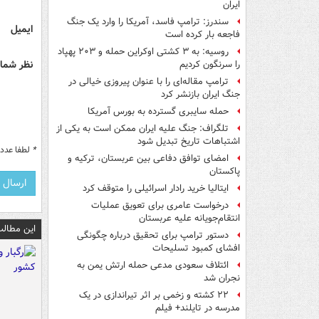
ایران
سندرز: ترامپ فاسد، آمریکا را وارد یک جنگ
ایمیل
فاجعه بار کرده است
روسیه: به ۳ کشتی اوکراین حمله و ۲۰۳ پهپاد
نظر شما 
را سرنگون کردیم
ترامپ مقاله‌ای را با عنوان پیروزی خیالی در
جنگ ایران بازنشر کرد
حمله سایبری گسترده به بورس آمریکا
تلگراف: جنگ علیه ایران ممکن است به یکی از
اشتباهات تاریخ تبدیل شود
*
لطفا عدد م
امضای توافق دفاعی بین عربستان، ترکیه و
پاکستان
ایتالیا خرید رادار اسرائیلی را متوقف کرد
درخواست عامری برای تعویق عملیات
انتقام‌جویانه علیه عربستان
این مطالب
دستور ترامپ برای تحقیق درباره چگونگی
افشای کمبود تسلیحات
ائتلاف سعودی مدعی حمله ارتش یمن به
نجران شد
۲۲ کشته و زخمی بر اثر تیراندازی در یک
مدرسه در تایلند+ فیلم