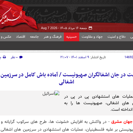
جمعه ۱۶ مرداد ۱۴۰۵ -
Aug 7 2026
ی
دفاع و امنیت
جهاد و مقاومت
حسینیه
فرهنگ و هنر
جامعه
اقتصاد
عکس و ف
1469
تاریخ انتشار:
۹ اسفند ۱۴۰۱ - ۲۱:۰۷
۰ نظر
چ
 در جان اشغالگران صهیونیست / آماده باش کامل در سرزمین 
اشغالی
ملیات های استشهادی پی در پی در
 های اشغالی، صهیونیست ها را به
داخته است.
هان مشرق
- در واکنش به افزایش خشونت ها، طرح های سرکوب گرایانه و 
ونیستی بر علیه فلسطینیان، عملیات های استشهادی در سرزمین های اشغالی 