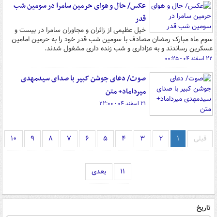
عکس/ حال و هوای حرمین سامرا در سومین شب
قدر
خیل عظیمی از زائران و مجاوران سامرا در بیست و
سوم ماه مبارک رمضان مصادف با سومین شب قدر خود را به حرمین امامین
عسکرین رساندند و به عزاداری و شب زنده داری مشغول شدند.
۲۲ اسفند ۰۴ - ۰۰:۲۵
صوت/ دعای جوشن کبیر با صدای سیدمهدی
میرداماد+ متن
۲۱ اسفند ۰۴ - ۲۲:۰۰
قبلی
۱
۲
۳
۴
۵
۶
۷
۸
۹
۱۰
۱۱
بعدی
تاریخ