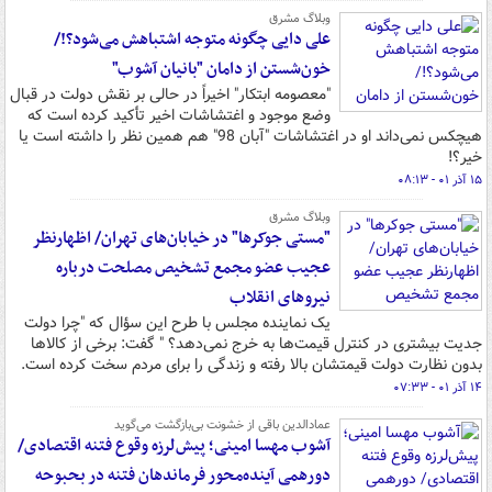
وبلاگ مشرق
علی دایی چگونه متوجه اشتباهش می‌شود؟!/
خون‌شستن از دامان "بانیان آشوب"
"معصومه ابتکار" اخیراً در حالی بر نقش دولت در قبال
وضع موجود و اغتشاشات اخیر تأکید کرده است که
هیچکس نمی‌داند او در اغتشاشات "آبان 98" هم همین نظر را داشته است یا
خیر؟!
۱۵ آذر ۰۱ - ۰۸:۱۳
وبلاگ مشرق
"مستی جوکرها" در خیابان‌های تهران/ اظهارنظر
عجیب عضو مجمع تشخیص مصلحت درباره
نیروهای انقلاب
یک نماینده مجلس با طرح این سؤال که "چرا دولت
جدیت بیشتری در کنترل قیمت‌ها به خرج نمی‌دهد؟ " گفت: برخی از کالاها
بدون نظارت دولت قیمتشان بالا رفته و زندگی را برای مردم سخت کرده است.
۱۴ آذر ۰۱ - ۰۷:۳۳
عمادالدین باقی از خشونت بی‌بازگشت می‌گوید
آشوب مهسا امینی؛ پیش‌لرزه وقوع فتنه اقتصادی/
دورهمی آینده‌محور فرماندهان فتنه در بحبوحه