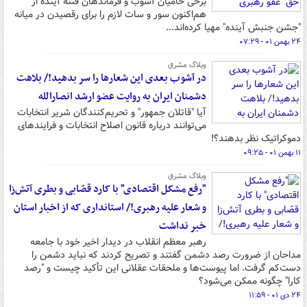
برخی حامیان آشوب و فرماندهان فتنه آینده از
هم‌اکنون سور و سات لازم را برای رقصیدن در میانه
"جشن جنبش آینده" مهیا کرده‌اند...
۲۴ بهمن ۰۱ - ۰۷:۲۹
وبلاگ مشرق
در آشوب بعدی این شعارها را سر بدهید!/ بلاهت
دشمنان ایران به روایت عضو ارشد انصارالله
آیا "قاتلان جمهور" و تحریم‌کنندگان شریر انتخابات
می‌توانند درباره قانون اصلاح انتخابات و فرایندهای
دموکراتیک نظر بدهند؟!
۱۱ بهمن ۰۱ - ۰۹:۲۵
وبلاگ مشرق
"رفع مشکل اقتصادی" با کارد قصّابی و بطری آتش‌زا
و شعار علیه رهبری!/ استانداری که از اخبار استان
خبر نداشت
رهبر معظم انقلاب در دیدار اخیر خود با جامعه
مداحان از ضرورت رصد دشمن گفتند و تصریح کردند که نباید دشمن را
دست‌کم گرفت. اما پیوست‌ها و ملحقات عقلانی این تأکید چیست و "رصد
کارا" چگونه ممکن می‌شود؟
۲۴ دی ۰۱ - ۱۱:۵۹