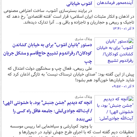
آشوب خیابانی
در برایند بسترسازی آشوب، ساخت اعتراض مصنوعی
در اذهان و انکار مثبتات ایران اسلامی؛ قرار است "فتنه اقتصادی" رخ دهد که
تاجیک و ربیعی و حجاریان و تاجزاده و باقی و... آنرا تدارک دیده‌اند.
۶ آذر ۰۱ - ۱۳:۴۱
وبلاگ مشرق
دستور "بانیان آشوب" برای به خیابان کشاندن
کودکان!/ رفراندوم تشییع حاج‌قاسم و مشکل جریان
چپ
علی ربیعی، فعال چپ و سخنگوی دولت اعتدال که
پیش از این گفته بود: "صدای خیابان ترسناک نیست" به تازگی اذعان کرد که
شاید خیابان‌ها خون‌آلود هم بشود!
۶ آذر ۰۱ - ۰۹:۵۷
وبلاگ مشرق
آنچه که دیدیم "جشن جنبش" بود، با خشونتی الهی!
/ آیت‌الله جوادی‌آملی: جامعه عاقل راه کسی را
نمی‌بندد
با وجود کم‌بارشی و سیاه‌نمایی اما رییس موسسه
تحقیقات دیم گفته است که با اجرای طرح جهش تولید در دیم‌زارها و