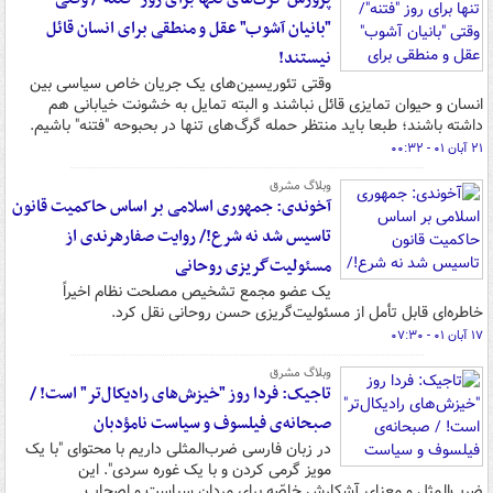
"بانیان آشوب" عقل و منطقی برای انسان قائل
نیستند!
وقتی تئوریسین‌های یک جریان خاص سیاسی بین
انسان و حیوان تمایزی قائل نباشند و البته تمایل به خشونت خیابانی هم
داشته باشند؛ طبعا باید منتظر حمله گرگ‌های تنها در بحبوحه "فتنه" باشیم.
۲۱ آبان ۰۱ - ۰۰:۳۲
وبلاگ مشرق
آخوندی: جمهوری اسلامی بر اساس حاکمیت قانون
تاسیس شد نه شرع!/ روایت صفارهرندی از
مسئولیت‌گریزی روحانی
یک عضو مجمع تشخیص مصلحت نظام اخیراً
خاطره‌ای قابل تأمل از مسئولیت‌گریزی حسن روحانی نقل کرد.
۱۷ آبان ۰۱ - ۰۷:۳۰
وبلاگ مشرق
تاجیک: فردا روز "خیزش‌های رادیکال‌تر" است! /
صبحانه‌ی فیلسوف و سیاست نامؤدبان
در زبان فارسی ضرب‌المثلی داریم با محتوای "با یک
مویز گرمی کردن و با یک غوره سردی". این
ضرب‌المثل و معنای آشکارش خاصّه برای مردان سیاست و اصحاب