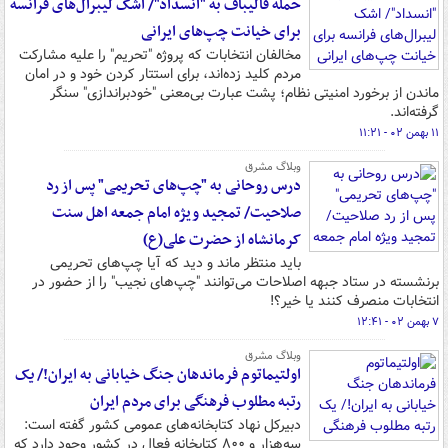
حمله قالیباف به "انسداد"/ اشک لیبرال‌های فرانسه
برای خیانت چپ‌های ایرانی
مخالفان انتخابات که پروژه "تحریم" را علیه مشارکت
مردم کلید زده‌اند، برای استتار کردن خود و در امان
ماندن از برخورد امنیتی نظام؛ پشت عبارت بی‌معنی "خودبراندازی" سنگر
گرفته‌اند.
۱۱ بهمن ۰۲ - ۱۱:۲۱
وبلاگ مشرق
درس روحانی به "چپ‌های تحریمی" پس از رد
صلاحیت/ تمجید ویژه امام جمعه اهل سنت
کرمانشاه از حضرت علی(ع)
باید منتظر ماند و دید که آیا چپ‌های تحریمی
برنشسته در ستاد جبهه اصلاحات می‌توانند "چپ‌های نجیب" را از حضور در
انتخابات منصرف کنند یا خیر؟!
۷ بهمن ۰۲ - ۱۲:۴۱
وبلاگ مشرق
اولتیماتوم فرماندهان جنگ خیابانی به ایران!/ یک
رتبه مطلوب فرهنگی برای مردم ایران
دبیرکل نهاد کتابخانه‌های عمومی کشور گفته است:
سه‌هزار و ۸۰۰ کتابخانه فعال در کشور وجود دارد که