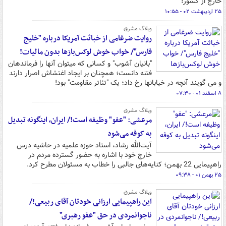
خارج از کشور!
۲۵ اردیبهشت ۰۲ - ۱۰:۵۵
وبلاگ مشرق
روایت ضرغامی از خباثت آمریکا درباره "خلیج
فارس"/ خواب خوش لوکس‌بازها بدون مالیات!
"بانیان آشوب" و کسانی که میتوان آنها را فرماندهان
فتنه دانست؛ همچنان بر ایجاد اغتشاش اصرار دارند
و می گویند آنچه در خیابانها رخ داد؛ یک "تئاتر مقاومت" بود!
۸ اسفند ۰۱ - ۰۷:۳۰
وبلاگ مشرق
مرعشی: "عفو" وظیفه است!/ ایران، اینگونه تبدیل
به کوفه می‌شود
آیت‌الله رشاد، استاد حوزه علمیه در حاشیه درس
خارج خود با اشاره به حضور گسترده مردم در
راهپیمایی 22 بهمن؛ کنایه‌های جالبی را خطاب به مسئولان مطرح کرد.
۲۵ بهمن ۰۱ - ۰۹:۳۸
وبلاگ مشرق
این راهپیمایی ارزانی خودتان آقای ربیعی!/
ناجوانمردی در حق "عفو رهبری"