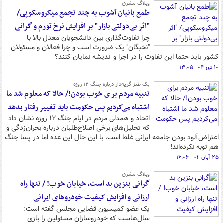
وبلاگ مشرق
طمع بانیان آشوب به چند تجمع میکروسکوپی/
"اثر بی‌دولتی بازار" بر افزایش نرخ تورم و گرانی
چرا تفاوت‌گذاری بین دانشجویان معدل بالا با
"نخبگان" یک ضرورت است و چرا فعالان و مسئولان
کشور باید حتما این تفاوت را در اجرا و اندیشه نمایان کنند؟
۱۰ دی ۰۴ - ۱۳:۰۵
یک طنز گریه‌دار درباره جنگ ۱۲ روزه
تنبیه مردم برای خوب بودن!/ حالا که معلوم شد ما
اشتباه می‌کردیم پس حکومت باید تغییر رفتار بدهد
اتحاد و همدلی مردم در ایام جنگ ۱۲ روزه نشان داد
که تحلیل‌های برخی اصلاح‌طلبان درباره بحران‌زدگی و
اعتراض‌آلود بودن جامعه ایرانی غلط است. با این حال این عده اما در پسا جنگ
هم توبه نکرده‌اند!
۲۵ آبان ۰۴ - ۱۶:۰۶
وبلاگ مشرق
گرانی بنزین بد است، خیابان خوب! / تنها راه
ارزانی و افزایش کیفیت خودروهای ایرانی
یک عضو کمیسیون قضایی مجلس گفته است:
سال‌هاست که خودروسازان مسئولین را بازی