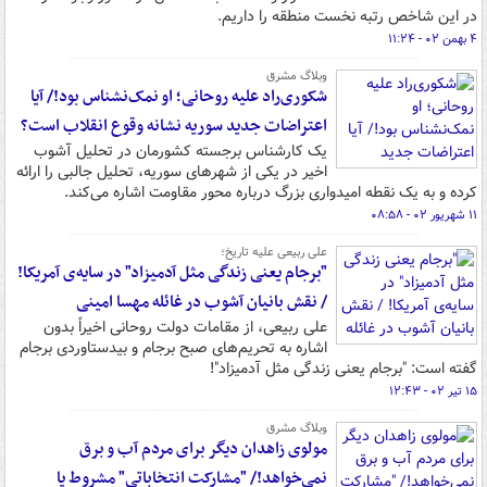
در این شاخص رتبه نخست منطقه را داریم.
۴ بهمن ۰۲ - ۱۱:۲۴
وبلاگ مشرق
شکوری‌راد علیه روحانی؛ او نمک‌نشناس بود!/ آیا
اعتراضات جدید سوریه نشانه وقوع انقلاب است؟
یک کارشناس برجسته کشورمان در تحلیل آشوب
اخیر در یکی از شهرهای سوریه، تحلیل جالبی را ارائه
کرده و به یک نقطه امیدواری بزرگ درباره محور مقاومت اشاره می‌کند.
۱۱ شهریور ۰۲ - ۰۸:۵۸
علی ربیعی علیه تاریخ؛
"برجام یعنی زندگی مثل آدمیزاد" در سایه‌ی آمریکا!
/ نقش بانیان آشوب در غائله مهسا امینی
علی ربیعی، از مقامات دولت روحانی اخیراً بدون
اشاره به تحریم‌های صبح برجام و بیدستاوردی برجام
گفته است: "برجام یعنی زندگی مثل آدمیزاد"!
۱۵ تیر ۰۲ - ۱۲:۴۳
وبلاگ مشرق
مولوی زاهدان دیگر برای مردم آب و برق
نمی‌خواهد!/ "مشارکت انتخاباتی" مشروط یا