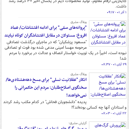
جایگزینی ارقام مقاوم، تولید محصولات دیم در یکسال اخیر ۳۰ درصد رشد
داشت.
۱ آذر ۰۱ - ۰۹:۱۷
وبلاگ مشرق
"پروانه‌های سمّی" برای ادامه اغتشاشات/ عماد
افروغ: مسئولان در مقابل اغتشاشگران کوتاه نیایند
"مسعود پزشکیان" که در ماجرای درگذشت تصادفی
مرحومه مهسا امینی مدعی شده بود فوت او تصادفی
نبوده است، اخیراً در یک توییت خواستار انصاف و عدالت در برخورد با مردم
شد!
۲۹ آبان ۰۱ - ۰۸:۳۷
وبلاگ مشرق
انکار "عقلانیت نسلی" برای مسخ دهه‌هشتادی‌ها/
سخنگوی اصلاح‌طلبان: مردم این حکمرانی را
نمی‌خواهند!
پدیده "دانشجویان فحاش" در کدام مکتب رشد کردند
و استادان آنها چه کسانی بوده‌اند؟!
۲۲ آبان ۰۱ - ۰۸:۰۳
گزارش مشرق؛
پرورش گرگ‌های تنها برای روز "فتنه"/ وقتی