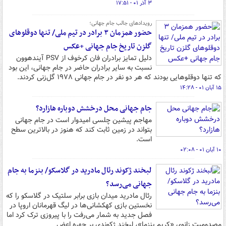
۳ آذر ۰۱ - ۱۷:۵۱
رویدادهای جالب جام جهانی؛
حضور همزمان ۳ برادر در تیم ملی/ تنها دوقلوهای
گلزن تاریخ جام جهانی +عکس
دلیل تمایز برادران فان کرخوف از PSV آیندهوون
نسبت به سایر برادران حاضر در جام جهانی، این بود
که تنها دوقلوهایی بودند که هر دو نفر در جام جهانی ۱۹۷۸ گل‌زنی کردند.
۱۵ آبان ۰۱ - ۱۴:۲۸
جام جهانی محل درخشش دوباره هازارد؟
مهاجم پیشین چلسی امیدوار است در جام جهانی
بتواند در زمین ثابت کند که هنوز در بالاترین سطح
است.
۱۰ آبان ۰۱ - ۰۲:۰۸
لبخند ژکوند رئال مادرید در گلاسکو/ بنزما به جام
جهانی می‌رسد؟
رئال مادرید میدان بازی برابر سلتیک در گلاسکو را که
نخستین بازی کهکشانی‌ها در لیگ قهرمانان اروپا در
فصل جدید به شمار می‌رفت را با پیروزی ترک کرد اما
مصدومیت زانوی «کریم بنزما»، لبخند ژکوندی بر چهره اعض