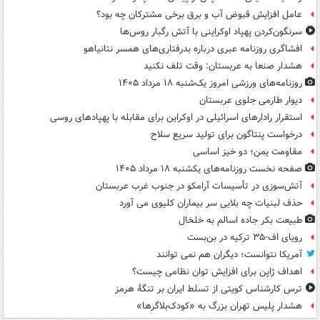
عامل افزایش قبوض آب و برق برخی مشترکان چه بود؟
سرنگون‌کردن پهپاد اوکراینی با آتش رگبار روس‌ها
افشاگری روزنامه عبری درباره بدرفتاری‌های همسر نتانیاهو
هشدار صنعا به عربستان: وقت تلف نکنید
روزنامه‌های ورزشی امروز یک‌شنبه ۱۸ مرداد ۱۴۰۵
دیوار طارمی جلوی عربستان
استقرار رادارهای اسرائیلی در اوکراین برای مقابله با پهپادهای روسی
درخواست پنتاگون برای تولید سریع سلاح
مقاومت یمن؛ دو خیز اساسی
صفحه نخست روزنامه‌های یکشنبه ۱۸ مرداد ۱۴۰۵
آتش‌سوزی در تأسیسات آرامکو در جنوب غرب عربستان
حذف لبنیات چه بلایی سر بیماران کلیوی می آورد
طبیعت بکر جاده اسالم به خلخال
رویای اف-۳۵ ترکیه در بن‌بست
آمریکا نتوانست؛ دیگران هم نمی توانند
اهداف ژاپن برای افزایش توان نظامی چیست؟
ترس کارشناس کویتی از تسلط ایران بر تنگۀ هرمز
هشدار پلیس تهران بزرگ به «کودک‌بلاگرها»