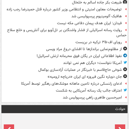
طبیعت بکر جاده اسالم به خلخال
توضیحات معاون امنیتی و انتظامی وزیر کشور درباره قتل حمیدرضا رجب زاده
هافبک آلومینیوم پرسپولیسی شد
فیدان: ایران هدف پیمان دفاعی مکه نیست
روایت رسانه اسرائیلی از فشار واشنگتن بر تل‌آویو برای آتش‌بس و خلع سلاح
حماس
رویای اف-۳۵ ترکیه در بن‌بست
از مظلوم‌نمایی براندازها تا افشای دروغ مراد ویسی
نفوذ اطلاعاتی ایران در یگان فوق محرمانه ارتش اسرائیل!
آمریکا نتوانست؛ دیگران هم نمی توانند
شوخی حاج‌قاسم با خبرنگار در عملیات آزادسازی بوکمال
جان دوباره نگین فیروزه ای ایران «دریاچه ارومیه»
ادعای زلنسکی درباره تامین ماهانه موشک‌های رهگیر توسط آمریکا
اعتراف جالب یک رسانه آمریکایی به شکست
امیرحسین طاهری راهی پرسپولیس شد
حوادث