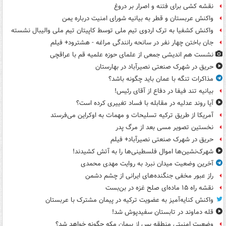
نقشه کشی برای فتنه و اصرار بر دروغ
واکنش عربستان و قطر به بیانیه شورای امنیت درباره یمن
واکنش کشفیا به ترک اردوی تیم ملی توسط کاپیتان تیم ملی والیبال نشسته
جان باختن چهار نفر در سانحه رانندگی مراغه - هشترود+ فیلم
نشست هم اندیشی جمعی از علمای حوزه علمیه قم با عراقچی
حریق در شهرک صنعتی نصیرآباد در بهارستان
مذاکرات تنگه با عمان باید چگونه باشد؟
بیانیه تند فیفا در دفاع از آقای رئیس!
آیا روند عدلیه در مقابله با فساد تغییری کرده است؟
آمریکا از طریق ترکیه تسلیحات و مهمات به اوکراین می‌فرستد
نخستین تصویر مسی بعد از مرگ پدر
حریق در شهرک صنعتی نصیرآباد+ فیلم
شهرک‌نشین‌ها اموال فلسطینی‌ها را به آتش کشیدند!
آخرین وضعیت میدان نبرد به روایت مهدی محمدی
راز عبور مخفی جنگنده‌های ایرانی از چشم دشمن
نقشه راه ۱۵ ماده‌ای صلح غزه در بن‌بست
واکنش کنایه‌آمیز به عضویت ترکیه در پیمان مشترک با عربستان
قله دماوند در تابستان سفیدپوش شد!
وضعیت امنیتی منطقه پس از پیمان مکه چگونه خواهد شد؟