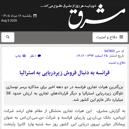
یکشنبه ۱۸ مرداد ۱۴۰۵ -
Aug 9 2026
دفاع و امنیت
کد خبر
547803
تاریخ انتشار:
۲۵ اسفند ۱۳۹۴ - ۰۹:۰۶
۱ نظر
چاپ
دفاع و امنیت
فرانسه به دنبال فروش زیردریایی به استرالیا
بزرگترین هیات تجاری فرانسه در دو دهه اخیر برای مذاکره برسر نوسازی
ناوگان زیردریایی استرالیا و دیگر قراردادهای تجاری به ارزش حدود 38
میلیارد دلار عازم این کشور شد.
به گزارش مشرق، این هیات تجاری متشکل از مقام های ارشد شرکت
ایرباس، بانک بی.ان.پی پاریبای فرانسه و شرکت دی.سی.ان.اس به عنوان
پیمانکار دولتی نیروی دریایی این کشور روز سه شنبه وارد کانبرا پایتخت