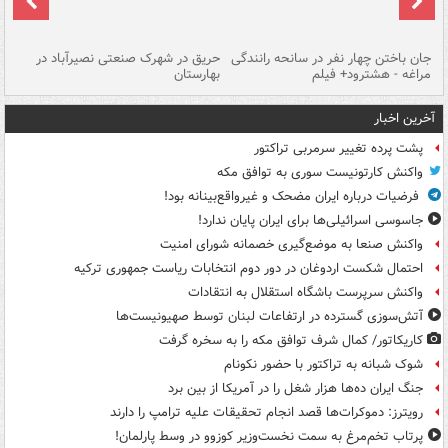
جان باختن چهار نفر در سانحه رانندگی
حریق در شهرک صنعتی نصیرآباد در
حر
مراغه - هشترود+ فیلم
بهارستان
فی
آخرین اخبار
پشت پرده تغییر سرمربی تراکتور
واکنش کارتونیست سوری به توافق مکه
فرضیات درباره ایران مضحک و غیرواقع‌بینانه بود!
جاسوسی اسرائیلی‌ها برای ایران پایان ندارد!
واکنش صنعا به موضع‌گیری خصمانه شورای امنیت
احتمال شکست اردوغان در دور دوم انتخابات ریاست جمهوری ترکیه
واکنش سرپرست باشگاه استقلال به انتقادات
آتش‌سوزی گسترده در ارتفاعات لبنان توسط صهیونیست‌ها
کاریکاتور/ کمال شرف توافق مکه را به سخره گرفت
شوک شبانه به تراکتور با حضور نکونام
جنگ ایران ده‌ها هزار شغل را در آمریکا از بین برد
رویترز: دموکرات‌ها قصد انجام تحقیقات علیه ترامپ را دارند
پرتاب تخم‌مرغ به سمت نخست‌وزیر کوزوو در وسط پارلمان!