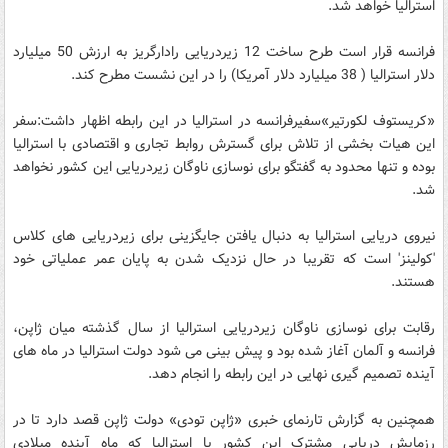
استرالیا خواهد شد.
فرانسه قرار است طرح ساخت 12 زیردریایی رادارگریز به ارزش 50 میلیارد
دلار استرالیا ( 38 میلیارد دلار آمریکا) را در این نشست مطرح کند.
«کریستوف لکورتیر»سفیرفرانسه در استرالیا در این رابطه اظهار داشت:سفر
این هیات بخشی از تلاش برای گسترش روابط تجاری و اقتصادی با استرالیا
بوده و تنها محدود به گفتگو برای نوسازی ناوگان زیردریایی این کشور نخواهد
شد.
نیروی دریایی استرالیا به دنبال یافتن جایگزینی برای زیردریایی های کلاس
'کولینز' است که تقریبا در حال نزدیک شدن به پایان عمر عملیاتی خود
هستند.
رقابت برای نوسازی ناوگان زیردریایی استرالیا از سال گذشته میان ژاپن،
فرانسه و آلمان آغاز شده بود و پیش بینی می شود دولت استرالیا در ماه های
آینده تصمیم گیری نهایی در این رابطه را انجام دهد.
همچنین به گزارش تارنمای خبری «ژاپن تودی» دولت ژاپن قصد دارد تا در
رزمایش دریایی مشترک این کشور با استرالیا که ماه آینده میلادی