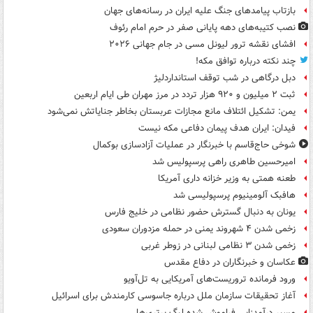
بازتاب پیامدهای جنگ علیه ایران در رسانه‌های جهان
نصب کتیبه‌های دهه پایانی صفر در حرم امام رئوف
افشای نقشه ترور لیونل مسی در جام جهانی ۲۰۲۶
چند نکته درباره توافق مکه!
دبل درگاهی در شب توقف استانداردلیژ
ثبت ۲ میلیون و ۹۲۰ هزار تردد در مرز مهران طی ایام اربعین
یمن: تشکیل ائتلاف مانع مجازات عربستان بخاطر جنایاتش نمی‌شود
فیدان: ایران هدف پیمان دفاعی مکه نیست
شوخی حاج‌قاسم با خبرنگار در عملیات آزادسازی بوکمال
امیرحسین طاهری راهی پرسپولیس شد
طعنه همتی به وزیر خزانه داری آمریکا
هافبک آلومینیوم پرسپولیسی شد
یونان به دنبال گسترش حضور نظامی در خلیج فارس
زخمی شدن ۴ شهروند یمنی در حمله مزدوران سعودی
زخمی شدن ۳ نظامی لبنانی در زوطر غربی
عکاسان و خبرنگاران در دفاع مقدس
ورود فرمانده تروریست‌های آمریکایی به تل‌آویو
آغاز تحقیقات سازمان ملل درباره جاسوسی کارمندش برای اسرائیل
مسیر درآمدزایی فراموش شده لیگ برتری‌ها