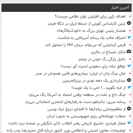
آخرین اخبار
اهداف ژاپن برای افزایش توان نظامی چیست؟
ترس کارشناس کویتی از تسلط ایران بر تنگۀ هرمز
هشدار پلیس تهران بزرگ به «کودک‌بلاگرها»
اعتراف جالب یک رسانه آمریکایی به شکست
قرص آزمایشی که می‌تواند درمان HIV را متحول کند
شکار تمساح در مالزی
دلایل پارگی رگ خونی در چشم
توافق مکه برای سعودی امنیت آور نیست!
علل مرگ زنان در ایران؛ بیماری‌های قلبی همچنان در صدر
میدان‌داری یک دهه نودی در بین‌الحرمین
از غزه بگویید...! حتی با یک توییت!
جنگ تاج و تخت در منطقه؛ وقتی اعتماد به آمریکا رنگ می‌بازد
رسانه عبری: نتانیاهو دست به رفتارهای انتحاری انتخاباتی می‌زند
از مظلوم‌نمایی براندازها تا افشای دروغ مراد ویسی
حملات توپخانه‌ای رژیم صهیونیستی به جنوب لبنان
صفار هرندی: تشییع تاریخی رهبر انقلاب تاثیر شگرفی بر صحنه نبرد داشت
توضیحات معاون امنیتی و انتظامی وزیر کشور درباره قتل حمیدرضا رجب زاده