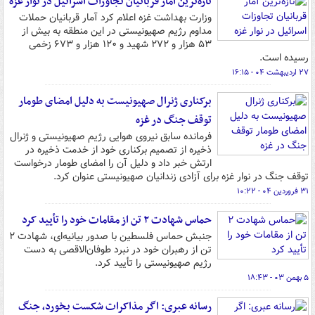
تازه‌ترین آمار قربانیان تجاوزات اسرائیل در نوار غزه
وزارت بهداشت غزه اعلام کرد آمار قربانیان حملات
مداوم رژیم صهیونیستی در این منطقه به بیش از
۵۳ هزار و ۲۷۲ شهید و ۱۲۰ هزار و ۶۷۳ زخمی
رسیده است.
۲۷ اردیبهشت ۰۴ - ۱۶:۱۵
برکناری ژنرال صهیونیست به دلیل امضای طومار
توقف جنگ در غزه
فرمانده سابق نیروی هوایی رژیم صهیونیستی و ژنرال
ذخیره از تصمیم برکناری خود از خدمت ذخیره در
ارتش خبر داد و دلیل آن را امضای طومار درخواست
توقف جنگ در نوار غزه برای آزادی زندانیان صهیونیستی عنوان کرد.
۳۱ فروردین ۰۴ - ۱۰:۲۲
حماس شهادت ۲ تن از مقامات خود را تأیید کرد
جنبش حماس فلسطین با صدور بیانیه‌ای، شهادت ۲
تن از رهبران خود در نبرد طوفان‌الاقصی به دست
رژیم صهیونیستی را تأیید کرد.
۵ بهمن ۰۳ - ۱۸:۴۳
رسانه عبری: اگر مذاکرات شکست بخورد، جنگ