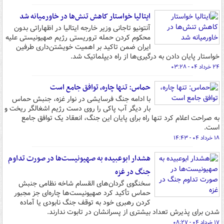
ایتالیا خواستار کاهش تنش‌ها در خاورمیانه شد
آنتونیو تاجانی وزیر خارجه ایتالیا در اظهاراتی بدون
محکوم کردن حمله تروریستی رژیم صهیونیستی علیه
ایران ضمن تاکید بر اهمیت خویشتن‌داری طرفین
خواستار پایان دادن به درگیری‌ها از راه دیپلماتیک شد.
۲۴ خرداد ۰۴ - ۰۳:۲۸
حماس: تنها چاره، توافق جامع است
با ادامه جنگ فرسایشی در نوار غزه، جنبش حماس
بار دیگر آب پاکی را روی دست رژیم اشغالگر ریخت و
به صراحت اعلام کرد تنها راه برای پایان این جنگ، انعقاد یک توافق جامع
است.
۱۸ خرداد ۰۴ - ۱۴:۴۳
هشدار ابوعبیده به صهیونیست‌ها در صورت تداوم
جنگ در غزه
سخنگوی گردان‌های القسام شاخه نظامی جنبش
حماس تأکید کرد صهیونیست‌ها چاره‌ای جز مجبور
کردن رهبری خود به توقف جنگ نابودی یا آماده
شدن برای پذیرش تعداد بیشتری از پسرانشان در تابوت ندارند.
۱۷ خرداد ۰۴ - ۰۸:۲۷