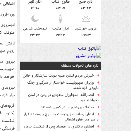
اذان صبح
طلوع آفتاب
اذان ظهر
اشغالی حر
۱۲:۱۰
۰۵:۱۷
۰۳:۴۲
وی افزود:
ابومرزوق
غروب خورشید
اذان مغرب
نیمه‌شب شرعی
متوقف کنی
۲۳:۲۲
۱۹:۲۳
۱۹:۰۳
ارتش یمن
رژیم صهی
نیروی در
تازه های تحولات منطقه
صهیونیست
خیزش مردم لبنان علیه دولت سازشکار و خائن
خواهد داد
وزیران صهیونیست خواستار از سرگیری جنگ
نیروهای 
نابودی غزه شدند
نوار غزه
انصارالله: متجاوزان سعودی در یمن در امان
نخواهند بود
صنعا: نیروهای ما در کمین‌ هستند
(جنوب فل
اذعان رسانه صهیونیست به موج بی‌سابقه فرار
از سرزمین‌های اشغالی
شکست خود
افشای برکناری در موساد پس از شکست پروژه