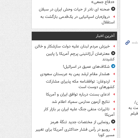
«دفاع جمعی»
صحنه ای نادر از حیات وحش ایران در سبلان
دروازه‌بان اسپانیایی در یک‌قدمی بازگشت به
استقلال
آخرین اخبار
خیزش مردم لبنان علیه دولت سازشکار و خائن
معترضان آرژانتینی پرچم آمریکا را پایین
کشیدند
شکاف‌های عمیق در اسرائیل!
هشدار مقام ارشد یمن به عربستان سعودی
اردوغان: توافقنامه مکه پذیرای مشارکت
کشورهای دوست است
ادعای بسنت درباره توافق ایران و آمریکا
نتایج آزمون مدارس سمپاد اعلام شد
ن/
مت به
تاثیرات منفی جنگ علیه ایران بر بازار کار
فیلم
آمریکا
رونمایی از مختصات جدید تنگۀ هرمز
روبیو در رأس فشار حداکثری آمریکا برای تغییر
مسیر کوبا