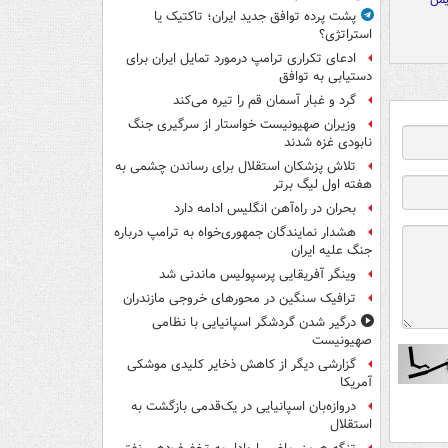
پشت پرده توافق جدید ایران؛ تاکتیک یا
استراتژی؟
ادعای تکراری ترامپ درمورد تمایل ایران برای
دستیابی به توافق
گرد و غبار آسمان قم را تیره می‌کند
وزیران صهیونیست خواستار از سرگیری جنگ
نابودی غزه شدند
تلاش پزشکان استقلال برای رساندن چشمی به
هفته اول لیگ برتر
بحران در راه‌آهن انگلیس ادامه دارد
هشدار نمایندگان جمهوری‌خواه به ترامپ درباره
جنگ علیه ایران
وینگر آفریقایی پرسپولیس ماندنی شد
ترافیک سنگین در محورهای خروجی مازندران
درگیر شدن گردشگر اسپانیایی با نظامی
صهیونیست
گزارشی دیگر از کاهش ذخایر کلیدی موشکی
آمریکا
دروازه‌بان اسپانیایی در یک‌قدمی بازگشت به
استقلال