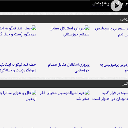
در بر پای پسر شهیدش
رزشی
ربی پرسپولیس به
پیروزی استقلال مقابل همنام
حمله تند فیگو به اینفانتین
م
خوزستانی
دروغگو، پَست‌ و حیله‌گر!
عکس