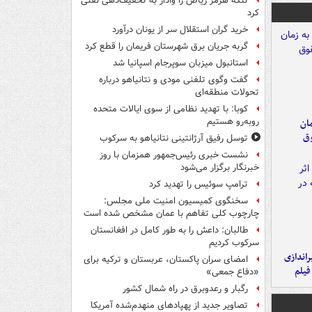
تنگه هرمز ریاض را وادار به تخفیف‌دهی نفتی
کرد
خرید گران استقلال سر از یونان درآورد
گربه جریان برق شهرستان فریمان را قطع کرد
استانبول میزبان سوپرجام اسپانیا شد
گفت وگوی تلفنی مودی و نتانیاهو درباره
تحولات منطقه‌ای
کوبا: با تهدید نظامی از سوی ایالات متحده
روبه‌رو هستیم
مان
وق
توسل رفیق آرژانتینی نتانیاهو به سرکوب
نشست خبری رئیس‌جمهور همزمان با روز
خبرنگار برگزار می‌شود
ترامپ سوئیس را تهدید کرد
سخنگوی کمیسیون امنیت ملی مجلس:
چارچوب کلی تفاهم با عمان مشخص شده است
طالبان: داعش را به طور کامل در افغانستان
سرکوب کردیم
یراندازی
امضای سران پاکستان، عربستان و ترکیه برای
فیلم
«دفاع جمعی»
رگبار و رعدوبرق در راه شمال کشور
تصاویر جدید از پهپادهای منهدم‌شده آمریکا