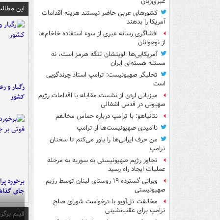
عبری‌زبان
این مطالب
کشورهای عربی حاضر نیستند هزینه اقدامات
آمریکا را بدهند
افشاگری رسانه عبری از سوء استفاده خاخام‌ها
از نوجوانان
آمریکایی‌ها الویتشان تنگه هرمز است، نه
مسئله هسته‌ای ایران
تحلیگر صهیونیست: ترامپ استاد چرندگویی
است
رگبار و رع
میزبانی اردن از نشست مقابله با اقدامات رژیم
کشور
صهیونی در قدس اشغالی
نتانیاهو: با ترامپ درباره حماس مخالفم
ناامیدی صهیونیست‌ها از ترامپ
من حرف ایرانی‌ها را باور می‌کنم تا سخنان
ترامپ
تجاوز رژیم صهیونیستی به سوریه به مرحله
عملیات ایجاد راه رسید
ویرانی گسترده ۱۹ روستای لبنان توسط رژیم
صهیونیستی
جای گذا
مخالفت تل‌آویو با درخواست شورای صلح
ترامپ برای عقب‌نشینی
فیلم برگزی