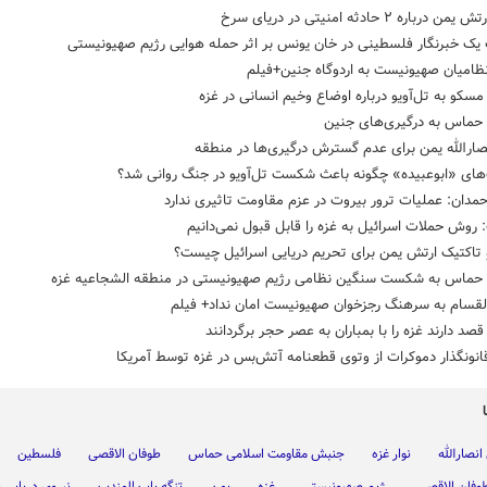
 درباره ۲ حادثه امنیتی در دریای سرخ
یک خبرنگار فلسطینی در خان یونس بر اثر حمله هوایی رژیم صهیونیستی
ظامیان صهیونیست به اردوگاه جنین+فیلم
سکو به تل‌آویو درباره اوضاع وخیم انسانی در غزه
حماس به درگیری‌های جنین
ارالله یمن برای عدم گسترش درگیری‌ها در منطقه
‌های «ابوعبیده» چگونه باعث شکست تل‌آویو در جنگ روانی شد؟
مدان: عملیات ترور بیروت در عزم مقاومت تاثیری ندارد
 روش حملات اسرائیل به غزه را قابل قبول نمی‌دانیم
 تاکتیک‌ ارتش یمن برای تحریم دریایی اسرائیل چیست؟
حماس به شکست سنگین نظامی رژیم صهیونیستی در منطقه الشجاعیه غزه
القسام به سرهنگ رجزخوان صهیونیست امان نداد+ فیلم
صد دارند غزه را با بمباران به عصر حجر برگردانند
قانونگذار دموکرات از وتوی قطعنامه آتش‌بس در غزه توسط آمریکا
نصارالله
نوار غزه
جنبش مقاومت اسلامی حماس
طوفان الاقصی
فلسطین
وفان الاقصی
رژیم صهیونیستی
غزه
یمن
تنگه باب المندب
نیروی دریایی 