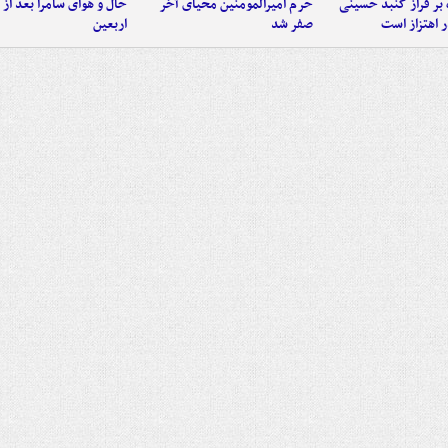
 بر فراز گنبد حسینی
حرم امیرالمومنین محیای آخر
حال و هوای سامرا بعد از ا
 اهتزاز است
صفر شد
اربعین