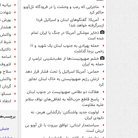
بیانیه ارتش یمن
ماجرایی که رعب و وحشت را در فرودگاه تل‌آویو
شهادت 
حاکم کرد
یورش ن
آمریکا: گفتگوهای لبنان و اسرائیل فردا
ازسرگرفته خواهد شد!
هشدار م
ذخایر موشکی آمریکا در جنگ با ایران تمام
واکنش 
شده است
شرط انص
حمله پهپادی به جنوب لبنان یک شهید و ۱۱
تاکتیک
زخمی برجا گذاشت
اسامه ح
خشم صهیونیست‌ها از عقب‌نشینی ترامپ از
لاوروف:
حمله به ایران
سلاح‌ و
حماس: آمریکا اسرائیل را تحت فشار قرار دهد
واکنش 
ارتش رژیم صهیونیستی به خاک لبنان تجاوز
کرد
گردان 
هلاکت دو نظامی صهیونیست در جنوب لبنان
مسکو: ق
پاسخ قاطع حزب‌الله به لفاظی‌های نواف سلام
انتقاد 
علیه مقاومت
اولویت جدید واشنگتن: بازگشایی هرمز، نه
برچسب‌ها
نابودی ایران
سیاستمدار لبنانی: توافق بیروت با تل آویو بی
جنبش ا
ارزش است
عملیات ط