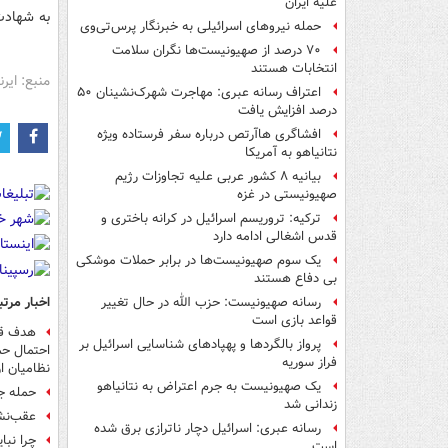
علیه ایران
به شهادت رسیده‌ان
حمله نیروهای اسرائیلی به خبرنگار پرس‌تی‌وی
۷۰ درصد از صهیونیست‌ها نگران سلامت
انتخابات هستند
منبع: ایرنا
اعتراف رسانه عبری: مهاجرت شهرک‌نشینان ۵۰
درصد افزایش یافت
افشاگری هاآرتص درباره سفر فرستاده ویژه
نتانیاهو به آمریکا
بیانیه ۸ کشور عربی علیه تجاوزات رژیم
صهیونیستی در غزه
ترکیه: تروریسم اسرائیل در کرانه باختری و
قدس اشغالی ادامه دارد
یک‌ سوم صهیونیست‌ها در برابر حملات موشکی
بی دفاع هستند
اخبار مرتب
رسانه صهیونیست: حزب الله در حال تغییر
قواعد بازی است
هدف قرا
پرواز بالگردها و پهپادهای شناسایی اسرائیل بر
احتمال حم
فراز سوریه
نظامیان ا
یک صهیونیست به جرم اعتراض به نتانیاهو
حمله ج
زندانی شد
عقب‌نش
رسانه عبری: اسرائیل دچار ناترازی برق شده
چرا نبا
است