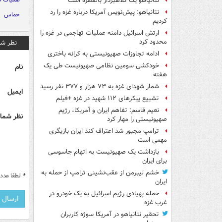
نتانیاهو یک کلاهبردار بالفطره است
نتانیاهو: پیش‌نویس آمریکا درباره غزه را رد
حماس
کردیم
ارتش اسرائیل دامنه عملیات تهاجمی در غزه را
محدود کرد
نظر شم
ادامه تجاوزات صهیونیستی به کرانه باختری
خودکشی سومین نظامی صهیونیست طی یک
نام
هفته
شمار شهدای غزه به ۷۳ هزار و ۳۷۷ نفر رسید
ایمیل
تشییع پیکرهای ۱۱۲ شهید در غزه +فیلم
نعیم قاسم: تفاهم ایران و آمریکا، رژیم
نظر شما 
صهیونیستی را مهار کرد
ترامپ مجبور شد اعتراف کند ایران بازیگری
مهمی است
بازداشت یک صهیونیست به اتهام جاسوسی
برای ایران
خشم لیبرمن از عقب‌نشینی ترامپ از حمله به
*
لطفا عدد م
ایران
حمله پهپادی رژیم اسرائیل به یک خودرو در
غرب غزه
تحقیر نتانیاهو در آمریکا سوژه کاربران