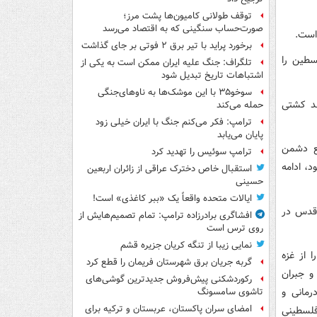
توقف طولانی کامیون‌ها پشت مرز؛
صورت‌حساب سنگینی که به اقتصاد می‌رسد
است.
برخورد پراید با تیر برق ۲ فوتی بر جای گذاشت
سطین را
تلگراف: جنگ علیه ایران ممکن است به یکی از
اشتباهات تاریخ تبدیل شود
سوخو۳۵ با این موشک‌ها به ناوهای‌جنگی
ند کشتی
حمله می‌کند
ترامپ: فکر می‌کنم جنگ با ایران خیلی زود
پایان می‌یابد
فع دشمن
ترامپ سوئیس را تهدید کرد
، ادامه
استقبال خاص دخترک عراقی از زائران اربعین
حسینی
ایالات متحده واقعاً یک «ببر کاغذی» است!
 قدس در
افشاگری برادرزاده ترامپ: تمام تصمیم‌هایش از
روی ترس است
نمایی زیبا از تنگه کریان جزیره قشم
ن الاقصی» را از غزه
گربه جریان برق شهرستان فریمان را قطع کرد
و جبران
رکوردشکنی پیش‌فروش جدیدترین گوشی‌های
رمانی و
تاشوی سامسونگ
امضای سران پاکستان، عربستان و ترکیه برای
ون بیش از ۱۸ هزار شهروند فلسطینی