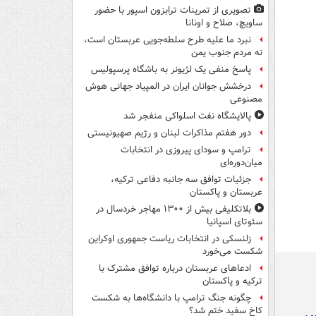
تصویری از تمرینات ترابزون اسپور با حضور
ساویچ، صلاح و اونانا
نبرد ما علیه طرح سلطه‌جویی عربستان است،
نه مردم جنوب یمن
پاسخ منفی یک لژیونر به باشگاه پرسپولیس
درخشش جوانان ایران در المپیاد جهانی هوش
مصنوعی
پالایشگاه نفت اسلواکی منفجر شد
دور هفتم مذاکرات لبنان و رژیم صهیونیستی
ترامپ و سودای پیروزی در انتخابات
میان‌دوره‌ای
جزئیات توافق سه جانبه دفاعی ترکیه،
عربستان و پاکستان
بلاتکلیفی بیش از ۱۳۰۰ مهاجر خردسال در
سئوتای اسپانیا
زلنسکی در انتخابات ریاست جمهوری اوکراین
شکست می‌خورد
ادعاهای عربستان درباره توافق مشترک با
ترکیه و پاکستان
چگونه جنگ ترامپ با دانشگاه‌ها به شکست
کاخ سفید ختم شد؟
یمن