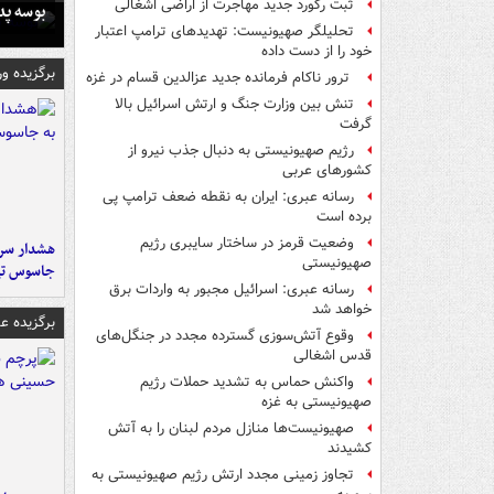
ثبت رکورد جدید مهاجرت از اراضی اشغالی
بوسه‌ پ
تحلیلگر صهیونیست: تهدیدهای ترامپ اعتبار
خود را از دست داده
برگزیده و
ترور ناکام فرمانده جدید عزالدین قسام در غزه
تنش بین وزارت جنگ و ارتش اسرائیل بالا
گرفت
رژیم صهیونیستی به دنبال جذب نیرو از
کشورهای عربی
رسانه عبری: ایران به نقطه ضعف ترامپ پی
برده است
وضعیت قرمز در ساختار سایبری رژیم
هشدار سرم
صهیونیستی
جاسوس تی
رسانه عبری: اسرائیل مجبور به واردات برق
خواهد شد
برگزیده 
وقوع آتش‌سوزی گسترده مجدد در جنگل‌های
قدس اشغالی
واکنش حماس به تشدید حملات رژیم
صهیونیستی به غزه
صهیونیست‌ها منازل مردم لبنان را به ‌آتش
کشیدند
تجاوز زمینی مجدد ارتش رژیم صهیونیستی به