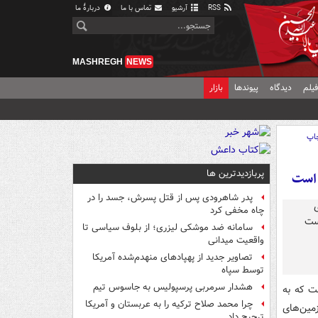
RSS
آرشیو
تماس با ما
دربارهٔ ما
MASHREGH
NEWS
یلم
دیدگاه
پیوندها
بازار
اپ
پربازدیدترین ها
 است
پدر شاهرودی پس از قتل پسرش، جسد را در
چاه مخفی کرد
سامانه ضد موشکی لیزری؛ از بلوف سیاسی تا
واقعیت میدانی
تصاویر جدید از پهپادهای منهدم‌شده آمریکا
توسط سپاه
هشدار سرمربی پرسپولیس به جاسوس تیم
ت که به
چرا محمد صلاح ترکیه را به عربستان و آمریکا
مین‌های
ترجیح داد