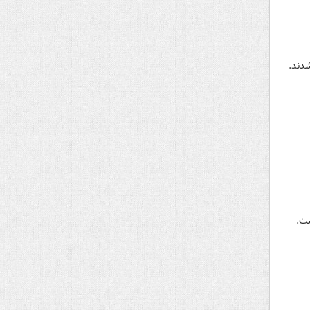
دند.
ست.