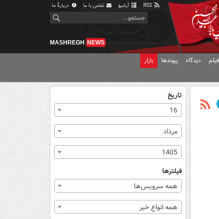
RSS
آرشیو
تماس با ما
دربارهٔ ما
MASHREGH
NEWS
یلم
دیدگاه
پیوندها
بازار
تاریخ
16
مرداد
1405
فیلترها
همه سرویس‌ها
همه انواع خبر