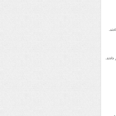
دادند.
م