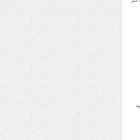
کنار
ه