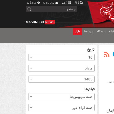
RSS
آرشیو
تماس با ما
دربارهٔ ما
MASHREGH
NEWS
یلم
دیدگاه
پیوندها
بازار
تاریخ
16
مرداد
1405
دهد.
فیلترها
همه سرویس‌ها
همه انواع خبر
زمان