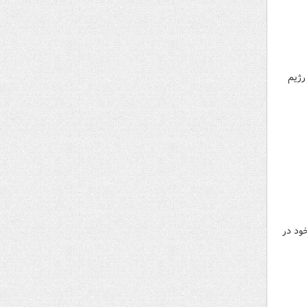
 رژیم
ود در