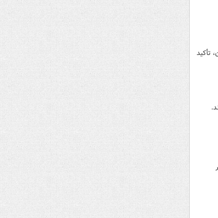
 تأکید
د.