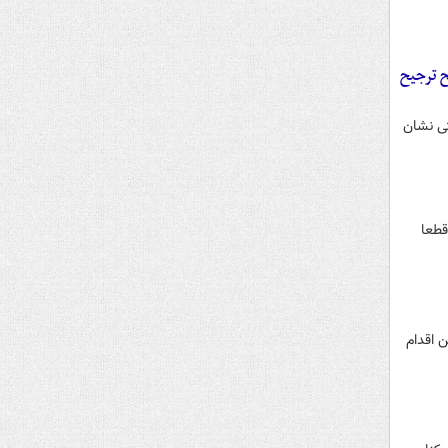
ح ترجیح
تی نشان
قطعا
 اقدام