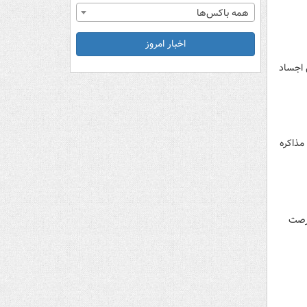
همه باکس‌ها
اخبار امروز
 اجساد
مذاکره
فرصت