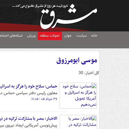
خانه
سیاست
جهان
تحولات منطقه
ورزش
شبکه‌های اجتماع
موسی ابومرزوق
کل اخبار: 30
حماس: سلاح خود را هرگز به اسرائیل
معاون رئیس دفتر سیاسی حماس در خا
۲۷ خرداد ۰۵ - ۱۱:۰۵
الاخبار: مصر با مشارکت ترکیه در ن
پیش‌نویس آمریکایی ایجاد نیروی بین