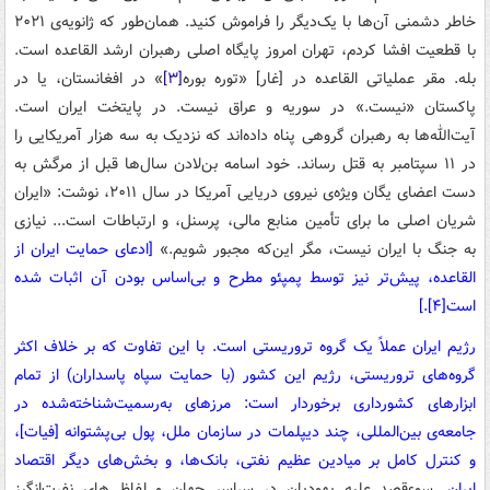
خاطر دشمنی آن‌ها با یک‌دیگر را فراموش کنید. همان‌طور که ژانویه‌ی ۲۰۲۱
با قطعیت افشا کردم، تهران امروز پایگاه اصلی رهبران ارشد القاعده است.
بله. مقر عملیاتی القاعده در [غار] «توره بوره
[۳]
» در افغانستان، یا در
پاکستان «نیست.» در سوریه و عراق نیست. در پایتخت ایران است.
آیت‌الله‌ها به رهبران گروهی پناه داده‌اند که نزدیک به سه هزار آمریکایی را
در ۱۱ سپتامبر به قتل رساند. خود اسامه بن‌لادن سال‌ها قبل از مرگش به
دست اعضای یگان ویژه‌ی نیروی دریایی آمریکا در سال ۲۰۱۱، نوشت: «ایران
شریان اصلی ما برای تأمین منابع مالی، پرسنل، و ارتباطات است... نیازی
به جنگ با ایران نیست، مگر این‌که مجبور شویم.»
[ادعای حمایت ایران از
القاعده، پیش‌تر نیز توسط پمپئو مطرح و بی‌اساس بودن آن اثبات شده
است
[۴]
.]
رژیم ایران عملاً یک گروه تروریستی است. با این تفاوت که بر خلاف اکثر
گروه‌های تروریستی، رژیم این کشور (با حمایت سپاه پاسداران) از تمام
ابزارهای کشورداری برخوردار است: مرزهای به‌رسمیت‌شناخته‌شده در
جامعه‌ی بین‌المللی، چند دیپلمات در سازمان ملل، پول بی‌پشتوانه [فیات]،
و کنترل کامل بر میادین عظیم نفتی، بانک‌ها، و بخش‌های دیگر اقتصاد
ایران.
سوءقصد علیه یهودیان در سراسر جهان و لفاظی‌های نفرت‌انگیز