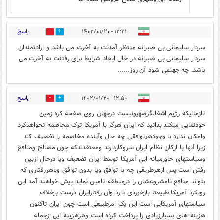
پاسخ
۱۲:۲۱ - ۱۴۰۲/۰۱/۲۰
1
0
سردار سلیمانی بی صبرانه منتظر آمدنت به آخرت می باشد و ارادتمندان
سردار سلیمانی بی صبرانه در حال ایجاد شرایط برای رفتنت به آخرت می
باشد. چه جهنمی شود آن روز......
پاسخ
۱۲:۵۰ - ۱۴۰۲/۰۱/۲۰
0
0
تازمانیکه رژیم اشغالگرصهیونیست درجهان روی صفحه کره زمین
خودنمایی میکند بدانید که ایران هرگز با آمریکا ترک مخاصمه نخواهدکرد
وامکان ندارد با وجودهرتوافقی چه حال وآینده مخاصمه را تضعیف کند
زیرا آنها با ارکان نظام ایران سروکاردارند ومعتقدندکه چون مصالح ومنافع
وسیاستهای خاورمیانه ایی آمریکا توسط ایران تضعبف ویا درحال ازبین
رفتن است پس ازهرطریقی چه با توافق ویا بدون توافق ویاهررفتاری که
بتواند منافع نامشروعشان را درمنطقه تامین نماید پیش خواهند آمد این
رویکرد آمریکا طبیعتا بازخوردی دارد وآن رفتارایران درست برخلاف
سیاستهای آمریکایی است این یک امرطبیعی است چون ایران تاکنون
هزینه های بسیارزیادی را پرداخت کرده است وهرهزینه ایی ازجمله