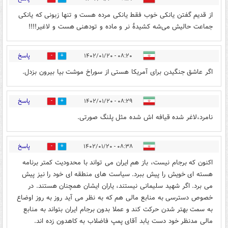
از قدیم گفتن یانکی خوب فقط یانکی مرده هست و تنها زبونی که یانکی
جماعت حالیش می‌شه کشیدهٔ نر و ماده و تودهنی هست و لاغیر!!!!
پاسخ
۰۸:۲۰ - ۱۴۰۲/۰۱/۲۰
2
13
اگر عاشق جنگیدن برای آمریکا هستی از سوراخ موشت بیا بیرون بزدل.
پاسخ
۰۸:۲۹ - ۱۴۰۲/۰۱/۲۰
2
5
نامرد،لاغر شده قیافه اش شده مثل پلنگ صورتی.
پاسخ
۰۸:۳۸ - ۱۴۰۲/۰۱/۲۰
2
11
اکنون که برجام نیست، باز هم ایران می تواند با محدودیت کمتر برنامه
هسته ای خویش را پیش ببرد. سیاست های منطقه ای خود را نیز پیش
می برد. اگر شهید سلیمانی نیستند، یاران ایشان همچنان هستند. در
خصوص دسترسی به منابع مالی هم که به نظر می آید روز به روز اوضاع
به سمت بهتر شدن حرکت کند و عملا بدون برجام ایران بتواند به منابع
مالی مدنظر خود دست یابد آقای پمپ فاضلاب به کاهدون زده اند.