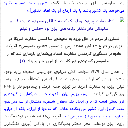
وزیر خارجه‌ی سابق آمریکا، یک بار گفت:
«ایران باید تصمیم بگیرد
می‌خواهد یک کشور باشد یا یک آرمان [و یک نظام انقلابی].»
شماری از مردم در حال ورود به محوطه‌ی ساختمان سفارت آمریکا در
تهران در تاریخ ۱۳ آبان ۱۳۵۸. پس از تسخیر «لانه‌ی جاسوسی» آمریکا،
علاوه بر دستگیری کارمندان سفارت، اسناد بی‌شماری بازسازی شد که از
جاسوسی گسترده‌ی آمریکایی‌ها از ایران خبر می‌داد.
(+)
از همان سال ۱۹۷۹ شواهد کافی درباره‌ی جهان‌بینی منحرف رژیم وجود
داشت؛ زمانی که اراذل و اوباش تحت فرماندهی آیت‌الله خمینی، رهبر
قبلی ایران، به سفارت آمریکا در تهران حمله کردند و پنجاه‌ودو نفر را ۴۴۴
روز گروگان گرفتند.
امروز، رژیم ایران، قدرت حامی شبکه‌ای از گروه‌های
تروریستی است که برای ایجاد یک «هلال شیعی» متشکل از سرزمین‌های
تحت کنترل این کشور می‌جنگند؛ هلالی که نه‌تنها از ایران، بلکه از عراق،
لبنان، سوریه، و یمن نیز عبور می‌کند.
آمریکایی‌ها همیشه در نوک مگسک
رژیم ایران بوده‌اند: مغز متفکر بمب‌گذاری در پادگان [نیروی تفنگداران