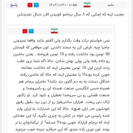
پاسخ
حامد
۱۰:۵۵ - ۱۴۰۲/۰۱/۲۰
7
4
عجیب اینه که اونایی که ۸ سال برجامو کوبیدن الان دنبال تمدیدشن
1
1
نمی خواستم برات وقت بگذارم ولی گفتم شاید واقعا نمیدونی
ماجرا چیه. فرض کن یه سمند داشتی. اون موقعی که قیمتش
50 تومن بود داداشت رفته و 10 تومن فروخته . یعنی ماشین
رو داده رفته ولی پولی بهش ندادن. حالا اگه شما بری عقب
زنده کردن اون 10 تومن معنیش اینه که داداشت معامله
خوبی کرده بوده؟! یا معنیش اینه که حالا که ماشین رفته
حداقل دستت به یه دم گاوی بند باشه؟ ماجرای برجام هم
همینه.حسن انگلیسی صنعت هسته ای رو باسروصدا و
صنعت فضایی رو بی سروصدا تعطیل و نابود کرد. تو راکتور
اراک بتن ریخت. هزاران سانتریفوژ رو از بین برد .بقول رفیق
خودشون «در ازای هیچ». حالا که این خسارات به ایران وارد
شده رئیسی می خواد در ازاش یه چیزی بگیره. آیا این معناش
اینه که برجام قرارداد خوبی بوده؟! مسلما" از ترکمانچای بدتر
بوده. اون نوری زاده مزدور که این حرفارو میزنه خوب مزدوره.