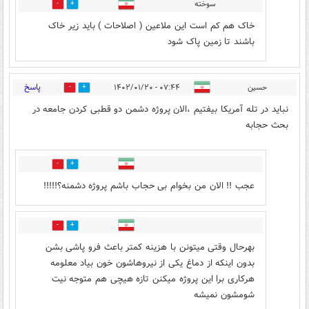
سوخته
5
0
خاک هم کم است این ملاعین ( اصلاحات ) باید زیر خاک
باشند تا زمین پاک شود
پاسخ
حسین
۰۷:۴۴ - ۱۴۰۲/۰۱/۲۰
14
12
نباید در تله آمریکا بیفتیم ،الان پروژه دشمن دو قطبی کردن جامعه در
بحث حجابه
8
7
عجب !! الان من بخوام بی حجاب باشم پروژه دشمنه؟!!!!!
4
4
بهرحال وقتی میتونن با هزینه کمتر باعث فرو پاشی بشن
بدون اینکه از دماغ یکی از نیروهاشون خون بیاد معلومه
هرکاری برا این پروژه میکنن تازه هیچی هم متوجه نیت
شومشون نمیشه