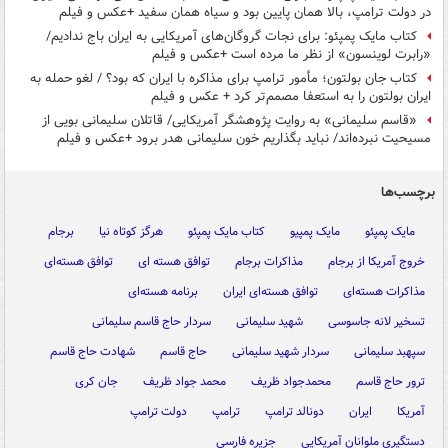
در دولت ترامپ، بالا همان پایین بود و سیاه همان سفید +عکس و فیلم
کتاب مایک پمپئو: برای نجات گروگان‌های آمریکایی به ایران باج ندادیم/
«رابرت لوینسون» از نظر ما مرده است +عکس و فیلم
کتاب جان بولتون؛ مأمور ترامپ برای مذاکره با ایران که بود؟ / لغو حمله به
ایران بولتون را به استعفا مصمم‌تر کرد + عکس و فیلم
«قاسم سلیمانی» به روایت پژوهشگر آمریکایی/ قاتلان سلیمانی بویی از
مسیحیت نبرده‌اند/ نباید بگذاریم خون سلیمانی هدر برود +عکس و فیلم
برچسب‌ها
مایک پمپئو
مایک پمپیو
کتاب مایک پمپئو
هرگز کوتاه نیا
برجام
خروج آمریکا از برجام
مذاکرات برجام
توافق هسته ای
توافق هسته‌ای
مذاکرات هسته‌ای
توافق هسته‌ای ایران
برنامه هسته‌ای
تسخیر لانه جاسوسی
شهید سلیمانی
سردار حاج قاسم سلیمانی
سپهبد سلیمانی
سردار شهید سلیمانی
حاج قاسم
شهادت حاج قاسم
ترور حاج قاسم
محمدجواد ظریف
محمد جواد ظریف
جان کری
آمریکا
ایران
دونالد ترامپ
ترامپ
دولت ترامپ
دستگیری ملوانان آمریکایی
جزیره فارسی