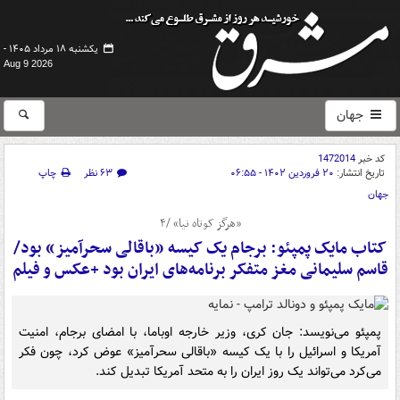
یکشنبه ۱۸ مرداد ۱۴۰۵ -
Aug 9 2026
جهان
کد خبر
1472014
تاریخ انتشار:
۲۰ فروردین ۱۴۰۲ - ۰۶:۵۵
۶۳ نظر
چاپ
جهان
«هرگز کوتاه نیا» /۴
کتاب مایک پمپئو: برجام یک کیسه «باقالی سحرآمیز» بود/
قاسم سلیمانی مغز متفکر برنامه‌های ایران بود +عکس و فیلم
پمپئو می‌نویسد: جان کری، وزیر خارجه اوباما، با امضای برجام، امنیت
آمریکا و اسرائیل را با یک کیسه «باقالی سحرآمیز» عوض کرد، چون فکر
می‌کرد می‌تواند یک روز ایران را به متحد آمریکا تبدیل کند.