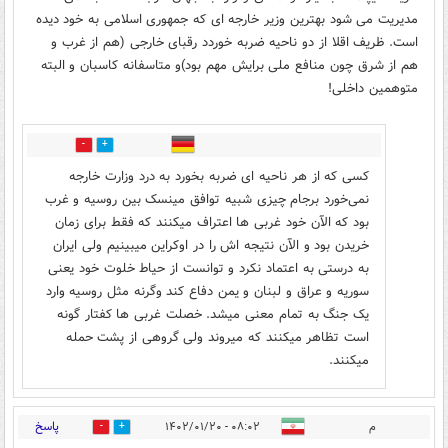
مدیریت می شود بهترین وزیر خارجه ای که جمهوری اسلامی به خود دیده
است. ظریف اقلا از دو ناحیه ضربه خوردد رقبای خارجی (هم از غرب و
هم از شرق چون منافع ملی برایش مهم بود)و متاسفانه کاسبان و البته
متوهمین داخلی!
5
10
کسی که از هر ناحیه ای ضربه بخورد به درد وزارت خارجه
نمی‌خورد برجام چیزی شبیه توافق مینسک بین روسیه و غرب
بود که الآن خود غربی ها اعتراف میکنند که فقط برای زمان
خریدن بود و الآن نتیجه اش را در اوکراین میبینیم ولی ایران
به درستی به اعتماد نکرد و توانست از حیاط خلوت خود یعنی
سوریه و عراق و لبنان و یمن دفاع کند وگرنه مثل روسیه وارد
یک جنگ به تمام معنی میشد. خصلت غربی ها کفتار گونه
است تظاهر میکنند که میروند ولی گروهی از پشت حمله
میکنند.
پاسخ
م
۰۸:۰۲ - ۱۴۰۲/۰۱/۲۰
20
11