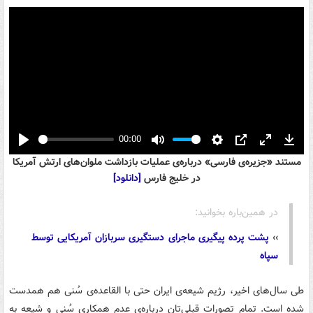
00:00
Play
Mute
Settings
PIP
Enter
Down
مستند «جزیره‌ی فارسی» درباره‌ی عملیات بازداشت ملوان‌های ارتش آمریکا
fullscreen
در خلیج فارس
[دانلود]
در همین‌باره بخوانید:
››
پشت پرده پیگیری ماجرای دستگیری سربازان آمریکایی توسط
سپاه
طی سال‌های اخیر، رژیم شیعه‌ی ایران حتی با القاعده‌ی سُنی هم همدست
شده است. تمام تصورات قبلی‌تان درباره‌ی عدم همکاری سُنی و شیعه به