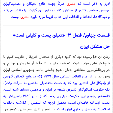
لازم به ذکر است که
مشرق
صرفاً جهت اطلاع نخبگان و تصمیم‌گیران
عرصه‌ی سیاسی کشور از محتوای کتاب مذکور این گزارش را منتشر می‌کند
و دیدگاه‌ها، ادعاها و القائات این کتاب لزوماً مورد تأیید
مشرق
نیست.
قسمت چهارم/ فصل ۳: «دنیای پست و کثیفی است»
حل مشکل ایران
زمان آن فرا رسیده بود که گروه دیگری از متحدان آمریکا را تقویت کنیم تا
با چالش‌هایی مواجه شوند که همه‌یمان مستقیماً با آن‌ها رودررو بودیم. و
در پرچالش‌ترین منطقه‌ی جهان، هیچ چالشی مانند جمهوری اسلامی ایران
وجود ندارد.
از زمان انقلاب اسلامی سال ۱۹۷۹ (که در واقع کودتای گروهی
از رادیکال‌های آتشین بود که به دست متعصبان مذهبی به سرقت رفت)،
یک حکومت اسلام‌گرای تندروی شیعه بر ایران و مردمش مسلط شده است.
فلسفه‌ی وجودی این حکومت دینی بی‌رحم، که از سال ۱۹۸۹ رهبری‌اش به
دست آیت‌الله خامنه‌ای است، تحمیل آن‌چه که اسمش را گذاشته «انقلاب
اسلامی» به داخل و خارج ایران است.
به همین دلیل هم هنری کیسینجر،