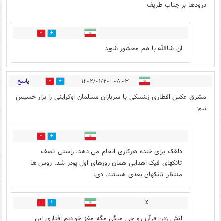
درودها بر جناب ظریف
1
7
ان شاالله با هم محشور شوید
پاسخ
۰۸:۰۳ - ۱۴۰۲/۰۱/۲۰
5
6
مشرق عکس افطاری زلنسکی با سربازان مسلمان اوکراینی را بزار خسیس
نیوز
0
1
دلقک برای خنده هرکاری انجام می دهد. راستی تصف
تانکهای فیک اهدایی همان روزهای اول پودر شد. روس ها
منتظر تانکهای بعدی هستند. دی:
X
1
1
اتش زدن قرآن رو چی میگی مگه مغز خوردیم افتاری این