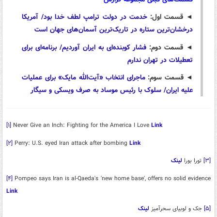
◄
قسمت اول:
خدمت در دولت ترامپ لطف خدا بود/ آمریکا
درخشان‌ترین ستاره در تاریک‌ترین آسمان‌های جهان است
◄
قسمت دوم:
فشار کوبنده‌ای به ایران آوردیم/ برنامه‌ای برای
تعطیلات در تهران ندارم
◄
قسمت سوم:
ماجرای انتخاب «آیت‌الله مایک» برای عملیات
علیه ایران/ سلوک با رئیس موساد به صرف ویسکی و سیگار
[۱]
Never Give an Inch: Fighting for the America I Love
Link
[۲]
Perry: U.S. eyed Iran attack after bombing
Link
[۳]
تورا بورا
لینک
[۴]
Pompeo says Iran is al-Qaeda's 'new home base', offers no solid evidence
Link
[۵]
جک و لوبیای سحرآمیز
لینک