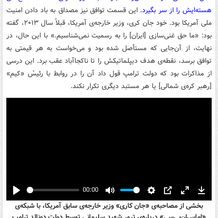
هسته‌ایش را از سر بگیرد.
این قسمت توافق نیز مصداق به باد دادن امنیت
ملی آمریکا بود. خود جان کری، وزیر خارجه‌ی آمریکا، قبلاً سال ۲۰۱۳، گفته
بود: «ما حق غنی‌سازی [ایران] را به رسمیت نمی‌شناسیم.» با این حال، در
نهایت، از آن‌جایی که مستأصل شده بود و می‌خواست به هر قیمتی به
توافق برسد، نقطه‌ی هدف دیپلماتیکش را تا ناکجاآباد عقب برد. این درسی
از مذاکرات بود که دولت ترامپ قول داد آن را در روابط با رئیسْ «کیم»
[رهبر کره‌ی شمالی] یا هر مستبد دیگری تکرار نکند.
00:00
Play
Mute
Settings
PIP
Enter
Down
بخشی از مصاحبه‌ی «جان کاری» وزیر خارجه‌ی سابق آمریکا، با شبکه‌ی
fullscreen
«ام‌اس‌ان‌بی‌سی» درباره‌ی ترور شهید سلیمانی توسط دولت دونالد ترامپ