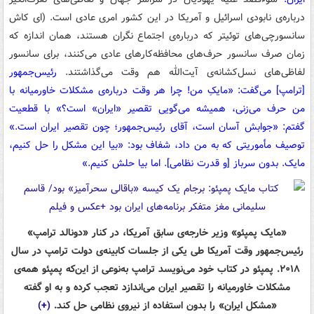
درباره‌ی نابودی اسرائیل و آمریکا در این کشور امری عادی است. (ای کاش
سانسورچی‌های توئیتر که درباره‌ی اجتماع نگران هستند، همان اندازه که
زمان صرف سانسور حرف‌های محافظه‌کارهای عادی می‌کنند، برای سانسور
لفاظی‌های نسل‌کشانه‌ی آیت‌الله هم وقت می‌گذاشتند.
رئیس‌جمهور
[ترامپ] می‌گفت: «مایکِ من! چرا هر وقت درباره‌ی مشکلات خاورمیانه با
من حرف می‌زنی، همیشه می‌گویی تقصیر «ایران» است؟» با قطعیت
گفتم: «جوابش آسان است، آقای رئیس‌جمهور؛ چون تقصیر ایران است.»
توصیف مأموریتی که به من داد، شفاف بود: «بیا این مشکل را حل کنیم،
مایک. بدون سرباز [و قدرت نظامی]. اما بیا حلش کنیم.»
«مایک پمپئو» وزیر خارجه‌ی سابق آمریکا، در کنار «دونالد ترامپ»
رئیس‌جمهور وقت آمریکا طی یکی از جلسات کابینه‌ی دولت ترامپ در سال
۲۰۱۸. پمپئو در کتاب خود می‌نویسد ترامپ به‌نوعی از این‌که پمپئو همه‌ی
مشکلات خاورمیانه را تقصیر ایران می‌اندازد تعجب کرده و به او گفته
«مشکل ایران» را بدون استفاده از نیروی نظامی حل کند.
(+)