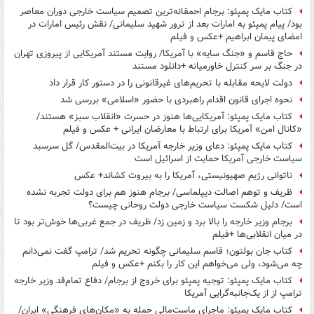
کتاب مایک پمپئو: برجام احمقانه‌ترین تصمیم سیاست خارجی دوران معاصر
بود/ پیام پمپئو به امارات بعد از ترور شهید سلیمانی/ نقش رئیس امارات در
امضای پیمان ابراهیم +عکس و فیلم
حاج قاسم و «جنگ سایه» با آمریکا/ روایت مستند آمریکایی از پیروزی تهران
در جنگ بر سر کنترل خاورمیانه +دانلود مستند
دولت لایحه مقابله با تحریم‌های غیرقانونی را در دستور کار قرار داد
نحوه اجرای قانون اقدام راهبردی با حضور «اسلامی» بررسی شد
کتاب مایک پمپئو: آمریکایی‌ها هنوز در حسرت «انقلاب سبز» هستند/
«کانال امن» آمریکا برای ارتباط با معارضان ایرانی + عکس و فیلم
کتاب مایک پمپئو: دعای وزیر خارجه آمریکا در بیت‌المقدس/ گل سرسبد
سیاست خارجی آمریکا حمایت از اسرائیل است
ناتوانی رژیم صهیونیستی، آمریکا را به بیروت کشاند+ عکس
ظریف و توهم اصالت دیپلماسی/ برجام هنوز هم برای دولت تجربه نشده
است/ دلیل شکست سیاست خارجی دولت روحانی چیست؟
برجام وزیر خارجه را بالا برد و زمین زد/ ظریف در جمع غربی‌ها خوش‌تر بود تا
در میان انقلابی‌ها +فیلم
کتاب جان بولتون؛ قاسم سلیمانی چگونه تحریم شد/ ترامپ گفت نمی‌دانم
چه می‌شود، ولی می‌خواهم این کار را بکنم +عکس و فیلم
کتاب مایک پمپئو: توجیه پمپئو برای خروج از برجام/ دفاع تمام‌قد وزیر خارجه
ترامپ از از یک‌جانبه‌گرایی آمریکا
کتاب مایک پمپئو: ماجرای ماست‌مالی حمله به «مکان‌های فرهنگی» ایران/