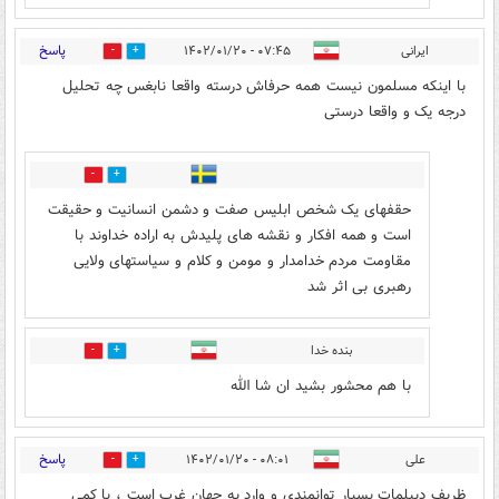
پاسخ
ایرانی
۰۷:۴۵ - ۱۴۰۲/۰۱/۲۰
12
2
با اینکه مسلمون نیست همه حرفاش درسته واقعا نابغس چه تحلیل
درجه یک و واقعا درستی
1
9
حقفهای یک شخص ابلیس صفت و دشمن انسانیت و حقیقت
است و همه افکار و نقشه های پلیدش به اراده خداوند با
مقاومت مردم خدامدار و مومن و کلام و سیاستهای ولایی
رهبری بی اثر شد
بنده خدا
1
1
با هم محشور بشید ان شا الله
پاسخ
علی
۰۸:۰۱ - ۱۴۰۲/۰۱/۲۰
33
18
ظریف دیپلمات بسیار توانمندی و وارد به جهان غرب است ، با کمی