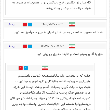
40 سال تو انگلیس خرج زندگیش رو از همین راه درمیاره. یه
شیاد حراف خاله زنک و وطنفروشه.
پاسخ
۱۱:۱۲ - ۱۴۰۲/۰۱/۲۰
5
4
فعلا که همین الانشم در به در دنبال احیای همین سحرآمیز هستین
پاسخ
۱۱:۵۳ - ۱۴۰۲/۰۱/۲۰
2
1
حق با آقای پمپئو است و دقیقا حقایق رو بیان کرد
1
1
حقته که درابوغریب وگوانتاناموشکنجه شویدوباداعشیسم
وتیرباران صهیونیستفاسدجنایتکاران نابودشوی واموالتون به
غارت بره مالیات گیری وسرقت گندم ونفت توسط این هرزه
های ضدهم جنگ پرست ورشکسته اگردرامریکاحرفشون
تمجیدبشه خودامریکایی ها کتکش میزنندومیکشندش من الان
درپنسلیوانیا هستم این افرادباعث کسری وفسادبابودجه ریزی
رسانه ای وشهری سلاح فروشی شده اند