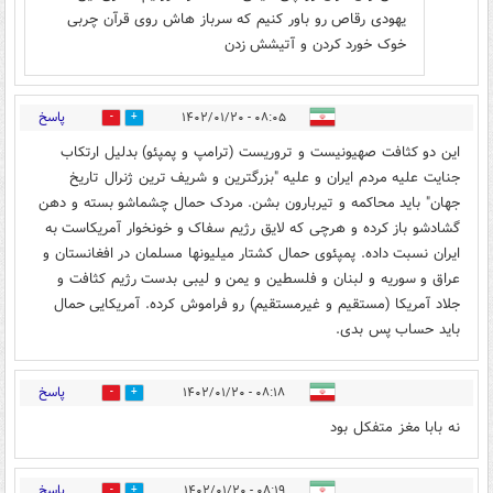
یهودی رقاص رو باور کنیم که سرباز هاش روی قرآن چربی
خوک خورد کردن و آتیشش زدن
پاسخ
۰۸:۰۵ - ۱۴۰۲/۰۱/۲۰
3
14
این دو کثافت صهیونیست و تروریست (ترامپ و پمپئو) بدلیل ارتکاب
جنایت علیه مردم ایران و علیه "بزرگترین و شریف ترین ژنرال تاریخ
جهان" باید محاکمه و تیربارون بشن. مردک حمال چشماشو بسته و دهن
گشادشو باز کرده و هرچی که لایق رژیم سفاک و خونخوار آمریکاست به
ایران نسبت داده. پمپئوی حمال کشتار میلیونها مسلمان در افغانستان و
عراق و سوریه و لبنان و فلسطین و یمن و لیبی بدست رژیم کثافت و
جلاد آمریکا (مستقیم و غیرمستقیم) رو فراموش کرده. آمریکایی حمال
باید حساب پس بدی.
پاسخ
۰۸:۱۸ - ۱۴۰۲/۰۱/۲۰
2
4
نه بابا مغز متفکل بود
پاسخ
۰۸:۱۹ - ۱۴۰۲/۰۱/۲۰
2
16