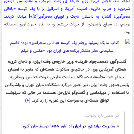
انجام شد.
«جان کری» وزیر خارجه [ی وقت آمریکا]، و معاونانش «وندی
شرمن» و «راب مالی»، امنیت آمریکا و اسرائیل را با یک کیسه «باقالی
سحرآمیز» [اشاره به داستان «جَک و لوبیای سحرآمیز
[۵]
»] مبادله کردند.
برجام، در سطح راهبردی، از جهات بی‌شماری به طرز حیرت‌آوری احمقانه
بود.
گفت‌وگوی «محمدجواد ظریف» وزیر خارجه‌ی وقت ایران، و «جان کری»
همتای آمریکایی وی، در حاشیه‌ی مذاکرات هسته‌ای که منجر به امضای
برجام شد. متأسفانه دستگاه سیاست خارجی دولت «حسن روحانی»
رئیس‌جمهور وقت ایران، نیز تصور می‌کرد مشکلات میان تهران و واشینگتن
با استفاده از دیپلماسی و گفت‌وگو قابل‌حل هستند؛ در حالی که سرنوشت
توافق هسته‌ای به‌صراحت این نظریه را رد کرد.
(+)
در همین‌باره بخوانید:
››
مدیریت براندازی در ایران از اتاق ۱۰۵۸ توسط جان کری