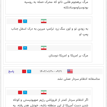
مرگ برهجوم طلبی ناتو که محرک حمله به روسیه
بودوسیاوموسادنکته
5
5
به زودی تو و اون سگ زرد ترامپ میرین به درک اسفل جناب
پمپ او
6
8
مرگ بر امریکا و امریکا دوستان
پاسخ
۰۹:۲۱ - ۱۴۰۲/۰۱/۲۰
2
7
متاسفانه انتقام سردار عملی نشد
1
7
اگر انتقام سردار کمتر از فروپاشی رژیم صهیونیستی و کوتاه
شدن دست آمریکا از این منطقه باشه، خونش هدر رفته. یه