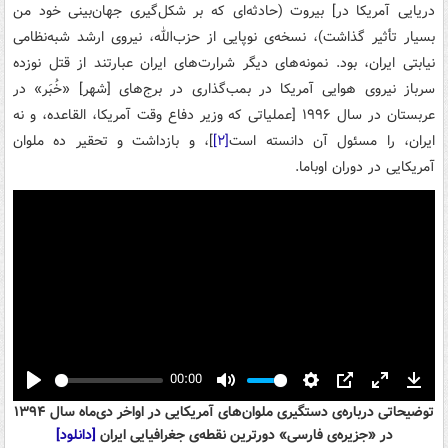
دریایی آمریکا در] بیروت (حادثه‌ای که بر شکل‌گیری جهان‌بینی خود من
بسیار تأثیر گذاشت)، نسخه‌ی نوپایی از حزب‌الله، نیروی ارشد شبه‌نظامی
نیابتی ایران، بود. نمونه‌های دیگر شرارت‌های ایران عبارتند از قتل نوزده
سرباز نیروی هوایی آمریکا در بمب‌گذاری در برج‌های [شهر] «خُبَر» در
عربستان در سال ۱۹۹۶ [عملیاتی که وزیر دفاع وقت آمریکا، القاعده، و نه
ایران، را مسئول آن دانسته است
[۲]
]، و بازداشت و تحقیر ده ملوان
آمریکایی در دوران اوباما.
00:00
Play
Mute
Settings
PIP
Enter
Down
توضیحاتی درباره‌ی دستگیری ملوان‌های آمریکایی در اواخر دی‌ماه سال ۱۳۹۴
fullscreen
در «جزیره‌ی فارسی» دورترین نقطه‌ی جغرافیایی ایران
[دانلود]