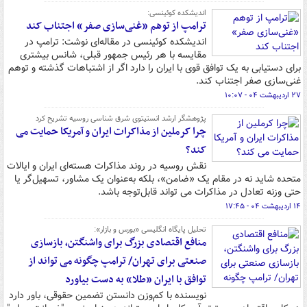
اندیشکده کوئینسی:
ترامپ از توهم «غنی‌سازی صفر» اجتناب کند
اندیشکده کوئینسی در مقاله‌ای نوشت: ترامپ در
مقایسه با هر رئیس جمهور قبلی، شانس بیشتری
برای دستیابی به یک توافق قوی با ایران را دارد اگر از اشتباهات گذشته و توهم
غنی‌سازی صفر اجتناب کند.
۲۷ اردیبهشت ۰۴ - ۱۰:۰۷
پژوهشگر ارشد انستیتوی شرق شناسی روسیه تشریح کرد
چرا کرملین از مذاکرات ایران و آمریکا حمایت می
کند؟
نقش روسیه در روند مذاکرات هسته‌ای ایران و ایالات
متحده شاید نه در مقام یک «ضامن»، بلکه به‌عنوان یک مشاور، تسهیل‌گر یا
حتی وزنه تعادل در مذاکرات می تواند قابل‌توجه باشد.
۱۴ اردیبهشت ۰۴ - ۱۷:۴۵
تحلیل پایگاه انگلیسی «بورس و بازار»:
منافع اقتصادی بزرگ برای واشنگتن، بازسازی
صنعتی برای تهران/ ترامپ چگونه می تواند از
توافق با ایران «طلا» به دست بیاورد
نویسنده با کم‌وزن دانستن تضمین حقوقی، باور دارد