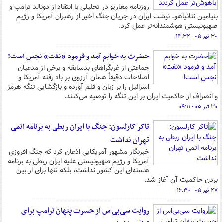
روزنامه معاریو در تحلیلی با انتقاد از دونالد ترامپ و
بنیامین نتانیاهو، نوشت ایران در جریان جنگ اخیر از رهبران آمریکا و رژیم
صهیونیستی هوشمندانه‌تر عمل کرد.
۳۰ تیر ۰۵ - ۱۴:۳۲
حضرت به خوابم آمد و فرمود «نفت» نجس است!
جماعتی از غربگراهای بدسابقه و برخی از مدعیان
اصلاحات دقیقاً همان آرزوی بر باد رفته آمریکا و
اسرائیل را بر زبان و قلم آورده و بازگشایی تنگه هرمز
و انصراف از حاکمیت ایران بر این تنگه را توصیه می‌کنند.
۳۰ تیر ۰۵ - ۰۹:۱۱
تاکر کارلسون: جنگ با ایران ربطی به برنامه اتمی
تهران نداشت
خبرنگار مشهور آمریکایی اذعان کرد که جنگ افروزی
آمریکا و رژیم صهیونیستی علیه ایران ربطی به برنامه
هسته‌ای این کشور نداشت، بلکه تنها برای از بین
بردن حاکمیت آن آغاز شد.
۲۷ تیر ۰۵ - ۱۶:۳۰
روایت سی‌بی‌اس از حسرت پنهان ترامپ برای