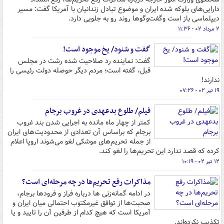
دارایی‌های بلوکه شده ایران و موضوع تبادل زندانیان با آمریکا گفت: مسیر
دیپلماسی باز است وگفت‌وگوها روند رو به جلویی دارد.
۲ مرداد ۰۲ - ۱۱:۳۶
گفت و شنود/ یخ موجود است!
گفت: نماینده رد صلاحیت شده رشت در مجلس
قبل، گفته است؛ مردم دیگر حوصله دولت رئیسی را
ندارند!
۱۹ تیر ۰۲ - ۰۷:۲۶
فیلم/ طلوع بدعهدی در غروب برجام
کمتر از چهار ماه مانده به اجرایی شدن بند غروب
برجام که براساس آن تعدادی از محدودیت‌های ایران
از جمله تحریم‌های موشکی لغو می‌شوند اروپا اعلام
کرده که قصد ندارد این تحریم‌ها را لغو کند.
۱۲ تیر ۰۲ - ۱۰:۱۹
مذاکرات رفع تحریم‌ها در چه مرحله‌ای است؟
در ادامه گمانه‌زنی ها درباره فراز و فرودها برجام،
صحبت‌ها از توافق غیرمکتوب احتمالی میان ایران و
آمریکا است که هیچ کدام از طرفین آن را تایید و یا
تکذیب نکرده‌اند.