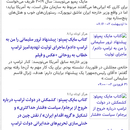
مایک پمپو می‌نویسد: سال ۲۰۱۹ ظریف می‌خواست
برای کاری که ایرانی‌ها می‌گفتند مربوط به سازمان ملل است، به آمریکا بیاید؛
اما در واقع وزیر خارجه ایران عاشق نیویورک، رستوران‌های خوب و هتل‌های
پنج‌ستاره بود.
۱۰ اردیبهشت ۰۲ - ۰۸:۱۶
هرگز کوتاه نیا/۸
کتاب مایک پمپئو: پیشنهاد ترور سلیمانی را من به
ترامپ دادم/ ماجرای توئیت تهدیدآمیز ترامپ
خطاب به روحانی +عکس و فیلم
وزیر خارجه سابق آمریکا می‌نویسد: کنار ترامپ در
خانه‌ی مجللش در فلوریدا، نشسته بودم. برای یک کار مهم به آن‌جا رفته بودم.
گفتم: «آقای رئیس‌جمهور! یک پیشنهاد برایتان دارم: هدف، ژنرال قاسم
سلیمانی است.»
۳۱ فروردین ۰۲ - ۰۹:۰۰
هرگز کوتاه نیا/۶
کتاب مایک پمپئو: کشمکش در دولت ترامپ درباره
خروج از برجام/ سیاست «فشار حداکثری» و
تشکیل «گروه اقدام ایران» / نقش چین در
خنثی‌سازی تحریم‌های ضدایرانی دولت ترامپ