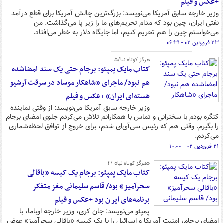
+عکس و فیلم
وزیر خارجه سابق آمریکا می‌نویسد: بزرگ‌ترین چالش آمریکا برای قطع درآمد
نفتی ایران، چین بود که مدام تحریم‌های ما را زیر پا می‌گذاشت. من
می‌خواستم چین را هم تحریم کنیم، اما جایگاه دلار به خطر می‌افتاد.
۲۳ فروردین ۰۲ - ۰۶:۳۱
هرگز کوتاه نیا/۵
کتاب مایک پمپئو: برجام حتی یک سند امضاشده
هم نبود/ ماجرای «شاهکار موساد در سرقت آرشیو
هسته‌ای ایران» +عکس و فیلم
وزیر خارجه سابق آمریکا می‌نویسد: از وقتی نماینده
کنگره بودم با سخنرانی و تماس با همکارانم تلاش می‌کردم جلوی امضای برجام
را بگیرم. وقتی هم که رئیس سی‌آی‌ای شدم، برای خروج از توافق لحظه‌شماری
می‌کردم.
۲۱ فروردین ۰۲ - ۱۰:۰۰
«هرگز کوتاه نیا» /۴
کتاب مایک پمپئو: برجام یک کیسه «باقالی
سحرآمیز» بود/ قاسم سلیمانی مغز متفکر
برنامه‌های ایران بود +عکس و فیلم
پمپئو می‌نویسد: جان کری، وزیر خارجه اوباما، با
امضای برجام، امنیت آمریکا و اسرائیل را با یک کیسه «باقالی سحرآمیز» عوض