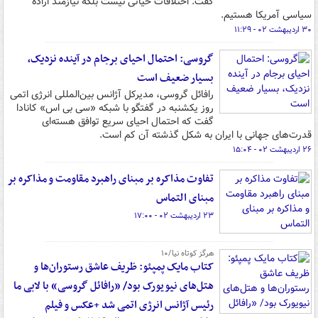
گفت: اختلافات حیاتی نیست بلکه نیازمند اراده
سیاسی آمریکا هستیم.
۳۰ اردیبهشت ۰۲ - ۱۱:۲۹
گروسی: احتمال احیای برجام در آینده نزدیک،
بسیار ضعیف است
رافائل گروسی، مدیرکل آژانس بین‌المللی انرژی اتمی
روز یکشنبه در گفتگو با شبکه «سی بی اس» کانادا
گفت که احتمال احیای سریع توافق هسته‌ای
قدرت‌های جهانی با ایران به شکل گذشته آن کم است.
۲۶ اردیبهشت ۰۲ - ۱۵:۰۴
تفاوت مذاکره بر مبنای راهبرد مقاومت و مذاکره بر
مبنای التماس
۲۳ اردیبهشت ۰۲ - ۱۷:۰۰
هرگز کوتاه نیا/۱۰
کتاب مایک پمپئو: ظریف عاشق رستوران‌ها و
هتل‌های نیویورک بود/ «رافائل گروسی» با لابی ما
رئیس آژانس انرژی اتمی شد +عکس و فیلم