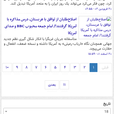
کرد، چون فکر می‌کرد می‌تواند یک روز ایران را به متحد آمریکا تبدیل کند.
۲۰ فروردین ۰۲ - ۰۶:۵۵
اصلاح‌طلبان از توافق با عربستان، درس مذاکره با
آمریکا گرفتند!/ امام جمعه محبوب BBC و صدای
آمریکا
متاسفانه جریان غربگرا با انکار شکل گیری نظم جدید
جهانی همچنان نگاه «ارباب-رعیتی» به آمریکا داشته و نسخه ضعف، انفعال و
حقارت می‌پیچد.
۲۰ اسفند ۰۱ - ۱۵:۵۹
قبلی
۱
۲
۳
۴
۵
۶
۷
۸
۹
۱۰
۱۱
بعدی
تاریخ
18