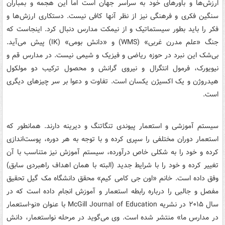
ارزش‌ها و باورهای خود به سراسر جهان است اما این هجمه و بمباران
سنگین فکری و فرهنگی نیز از نظر آنها کافی نیست. دستکاری ارزش‌ها و
فکر را باید بطور سیستماتیک و از نیمکت مدارس دنبال کرد. اینجاست که
جنگ «علم مدرن غربی» (WMS) و «دانش بومی» (IK) پیش می‌آید.
بی‌شک این نبرد در حوزه ریاضی و فیزیک و شیمی نیست. در مدارس قم و
نیویورک، فرمول انتگرال و نیروی گرانش و محصول ترکیب دو مولکول
هیدروژن و یک اکسیژن یکسان است. تفاوت و دعوا بر سر چیزهای دیگری
است.
سیستم آموزشی و استعمار پیوندی تنگاتنگ و دیرینه دارند. همانطور که
استعمار دوران مختلفی را سپری کرده و با توجه به هر دوره، پوست‌اندازی
کرده و خود را به شکلی خاص درآورده، سیستم آموزش نیز متناسب با آن
تغییر کرده و خود را با شرایط جدید (البته با همان اهداف راهبردی سابق)
وفق داده است. خانم «اون جی کامی کیم» محقق دانشگاه مک گیل تحقیق
مفصل و جالبی را درباره رابطه استعمار و آموزش انجام داده است که در
سال ۲۰۱۵ در نشریه McGill Journal of Education با عنوان «نو-استعمار
در مدارس ما» منتشر شده است. وی می‌گوید در مرحله نواستعمار، دانش