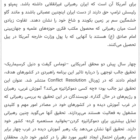
برای آمریکا آن است که ایران رهبرانی غیرانقلابی داشته باشد. پمپئو و
رئیسش ترامپ حق دارند از دست ایران اینچنین عصبانی باشند و مانند گاو
خشمگین سم بر زمین بکوبند و شاخ خود را نشان دهند. تفاوت زیادی
است میان رهبرانی که محصول مکتب فکری حوزه‌های علمیه و جهان‌بینی
امام صادق (ع) هستند با آنهایی که با پول وزارت خارجه آمریکا در ییل
تحصیل می‌کنند.
چهار سال پیش دو محقق آمریکایی –توماس گیفت و دنیل کرسیماریک-
تحقیق جالب توجهی را درباره تاثیر این برنامه راهبردی در کشورهای هدف،
انجام دادند که در ژورنال Conflict Resolution منتشر شد. عنوان این
تحقیق نیز جالب بود؛ «چه کسی دموکراتیزه می‌کند؟ آموزش غربی، رهبران
و رژیم‌های در حال گذار». نویسندگان در این تحقیق به بررسی رهبرانی که
در غرب آموزش دیده و در کشورهای خود در مصادر امور مهم و کلیدی
مشغول به فعالیت هستند می‌پردازند. تحقیق آنها می‌گوید چنین رهبرانی
تمایل بیشتری برای دموکراتیزه کردن–بخوانید مستعمره کرده- کشور خود
دارند. تحقیق آنها نشان می‌دهد یک رهبر آموزش دیده در غرب چهار برابر
سایر رهبران احتمال ایجاد تغییر مورد نظر را در کشور خود دارد. محققان