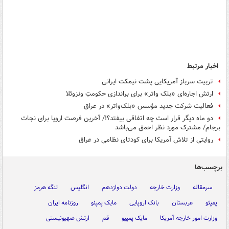
اخبار مرتبط
تربیت سرباز آمریکایی پشت نیمکت ایرانی
ارتش اجاره‌ای «بلک واتر» برای براندازی حکومتِ ونزوئلا
فعالیت شرکت جدید مؤسس «بلک‌واتر» در عراق
دو ماه دیگر قرار است چه اتفاقی بیفتد؟!/ آخرین فرصت اروپا برای نجات
برجام/ مشترک مورد نظر احمق می‌باشد
روایتی از تلاش آمریکا برای کودتای نظامی در عراق
برچسب‌ها
سرمقاله
وزارت خارجه
دولت دوازدهم
انگلیس
تنگه هرمز
پمپئو
عربستان
بانک اروپایی
مایک پمپئو
روزنامه ایران
وزارت امور خارجه آمریکا
مایک پمپیو
قم
ارتش صهیونیستی