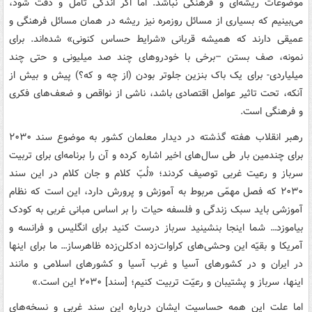
موضوعات ریشه‌ای و فرهنگی نباشد. اما اگر اندکی تامل و دقت شود،
می‌بینیم که بسیاری از مسائل روزمره نیز ریشه در همان مسائل فرهنگی و
عمیقی دارند که همیشه قربانی «شرایط حساس کنونی» شده‌اند. برای
نمونه، صف بستن –برخی با خودروهای چند صد میلیونی و حتی چند
میلیاردی- برای یک باک بنزین جلوتر بودن (از چه و که؟) پیش و بیش از
آنکه، تحت تاثیر عوامل اقتصادی باشد، ناشی از نواقص و ضعف‌های فکری
و فرهنگی است.
رهبر انقلاب هفته گذشته در دیدار معلمان کشور به موضوع سند ۲۰۳۰
برای چندمین بار طی سال‌های اخیر اشاره کرده و آن را برنامه‌ای برای تربیت
سرباز و رعیت غربی توصیف کردند؛ «لُبّ کلام و جان کلام در این سند
۲۰۳۰ که فصل مهمّی مربوط به آموزش و پرورش دارد، این است که نظام
آموزشی باید سبک زندگی و فلسفه حیات را بر اساس مبانی غربی به کودک
بیاموزد… شما اینجا بنشینید سرباز درست کنید برای انگلیس و فرانسه و
آمریکا و بقیّه‌ این وحشی‌های کراوات‌زده‌ ادکلن‌زده‌ ظاهرساز… ما برای اینها
در ایران و در کشورهای آسیا و غرب آسیا و کشورهای اسلامی و مانند
اینها، سرباز و پشتیبان و رعیّت تربیت کنیم؛ [سند] ۲۰۳۰ این است.»
اما علت این همه حساسیت ایشان درباره این سند غربی و نسخه‌های