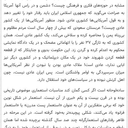
مشابه در حوزه‌های فکری و فرهنگی چیست؟ دشمن و در راس آنها آمریکا
به صراحت می‌گوید که جمهوری اسلامی ایران باید رفتار خود را تغییر دهد
و به قول آمریکایی‌ها کشوری عادی شود. منظور آمریکایی‌ها از یک کشور
عادی چیست؟ عربستان سعودی که بیش از چهار سال است مردم مظلوم و
بی‌پناه یمن را محاصره کرده و سلاخی می‌کند، یک کشور عادی است. همان
کشوری که به تازگی ۳۷ نفر را با اتهاماتی مضحک و در یک دادگاه نمایشی
محکوم به اعدام کرده و گردن زد. این حکومت بدوی و جنایتکار که از قطعه
قطعه کردن شهروند خود در یک مکان دیپلماتیک و در کشوری دیگر نیز
ابایی ندارد، عادی است! ملاک عادی بودن یا نبودن از نظر آمریکایی‌ها
میزان سرسپردگی به اوامر واشنگتن است. پس ایران عادی نیست، چون
اهل کرنش نبوده و در سیاست‌های خود استقلال دارد.
ساده‌لوحانه است اگر کسی گمان کند مناسبات استعماری موضوعی تاریخی
بوده و در قرن بیست و یکم خبری از آن نیست. استعمار در شکل نوین
خود که برخی متفکرین از آن به عنوان «استعمار پست مدرن» یا «استعمار
فرانو» یاد می‌کنند، شکلی پیچیده‌تر به‌خود گرفته است. در این مرحله در
ظاهر رفتارهای استعمارگرانه چند صد سال گذشته برچیده شده اما همان
رابطه و مناسبات به شکلی نوین و در زرورقی از استحمار، خود را به دیگر