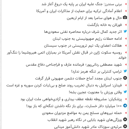
برنی سندرز: جنگ علیه ایران بر پایه یک دروغ آغاز شد
اعلام آمادگی ترکیه برای حمایت از مذاکرات ایران و آمریکا
حال و هوای سامرا بعد از ایام اربعین
فورلان به خانه بازگشت
اثر جدید کمال شرف درباره محاصره نفتی سعودی‌ها
ادامه حملات رژیم صهیونیستی به جنوب لبنان
هلاکت اعضای یک تیم تروریستی در جنوب سیستان
روسیه سکوت ژاپن در قبال نقش آمریکا در بمباران اتمی هیروشیما را ننگ‌آور
خواند
شهید مصطفی ردانی‌پور؛ فرمانده عارف و فراجناحی دفاع مقدس
ترامپ کنترلی بر تنگه هرمز ندارد!
جنوب لبنان مجدد آماج حملات دشمن صهیونی قرار گرفت
فیدان: اسرائیل به دنبال تخریب روند صلح و بی‌ثبات کردن سوریه و غزه است
وقتی ورزش با معنویت عجین بشه!
پزشکیان: مشروطه نقطه عطف بیداری و آزادی‌خواهی ملت ایران بود
۱۰۰ میلیارد دلار خسارت، برای باز نگه داشتن تنگه‌ای که باز بود!
حمله نیروهای مسلح یمن به مواضع مزدوران سعودی
ویژگی‌های شهید بابایی در نگاه رهبر شهید انقلاب
مرثیه‌ی سوزناک مادر شهید دانش‌آموز مینابی