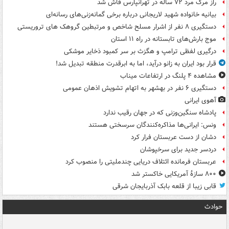
راز مرگ مرد ۷۲ ساله در تهرانپارس فاش شد
بیانیه خانواده شهید لاریجانی درباره برخی گمانه‌زنی‌های رسانه‌ای
دستگیری ۸ نفر از اشرار مسلح شاخص و مرتبطین گروهک های تروریستی
موج بارش‌های تابستانه در راه ۱۱ استان
درگیری لفظی ترامپ و هگزث بر سر کمبود ذخایر موشکی
قرار بود ایران به زانو درآید، اما به ابرقدرت منطقه تبدیل شد!
مشاهده ۴ پلنگ در ارتفاعات میناب
دستگیری ۶ نفر در بهشهر به اتهام تشویش اذهان عمومی
آهوی ایرانی
پادشاه سنگین‌وزنی که در جهان رقیب ندارد
ونس: ایرانی‌ها مذاکره‌کنندگان سرسختی هستند
دشان از دست عربستان فرار کرد
دردسر جدید برای سرخپوشان
عربستان فرمانده ائتلاف دریایی چندملیتی را منصوب کرد
۸۰۰ سازۀ آمریکایی خاکستر شد
قابی زیبا از قلعه بابک آذربایجان شرقی
حوادث