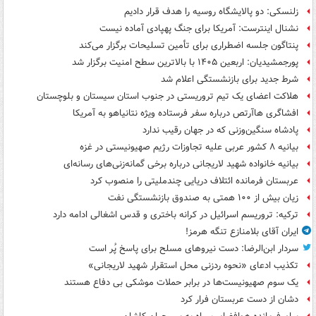
زلنسکی: دو پالایشگاه روسیه را هدف قرار دادیم
نشنال اینترست: آمریکا برای جنگ پهپادی آماده نیست
پنتاگون جلسه اضطراری برای تأمین تسلیحات برگزار می‌کند
پورجمشیدیان: اربعین ۱۴۰۵ با بالاترین سطح امنیت برگزار شد
شرط جدید برای بازنشستگی اعلام شد
هلاکت اعضای یک تیم تروریستی در جنوب استان سیستان و بلوچستان
افشاگری هاآرتص درباره سفر فرستاده ویژه نتانیاهو به آمریکا
پادشاه سنگین‌وزنی که در جهان رقیب ندارد
بیانیه ۸ کشور عربی علیه تجاوزات رژیم صهیونیستی در غزه
بیانیه خانواده شهید لاریجانی درباره برخی گمانه‌زنی‌های رسانه‌ای
عربستان فرمانده ائتلاف دریایی چندملیتی را منصوب کرد
زیان بیش از ۱۰۰ همتی به صندوق‌ بازنشستگی نفت
ترکیه: تروریسم اسرائیل در کرانه باختری و قدس اشغالی ادامه دارد
ایران آقای بلامنازع تنگه هرمز!
سردار ابن‌الرضا: دست نیروهای مسلح برای پاسخ پُر است
تکذیب ادعای «نحوه ردزنی محل استقرار شهید لاریجانی»
یک‌ سوم صهیونیست‌ها در برابر حملات موشکی بی دفاع هستند
دشان از دست عربستان فرار کرد