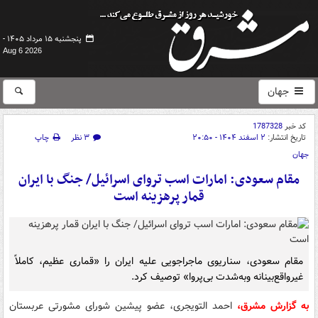
پنجشنبه ۱۵ مرداد ۱۴۰۵ -
Aug 6 2026
جهان
کد خبر
1787328
تاریخ انتشار:
۲ اسفند ۱۴۰۴ - ۲۰:۵۰
۳ نظر
چاپ
جهان
مقام سعودی: امارات اسب تروای اسرائیل/ جنگ با ایران
قمار پرهزینه است
مقام سعودی، سناریوی ماجراجویی علیه ایران را «قماری عظیم، کاملاً
غیرواقع‌بینانه وبه‌شدت بی‌پروا» توصیف کرد.
به گزارش مشرق،
احمد التویجری، عضو پیشین شورای مشورتی عربستان