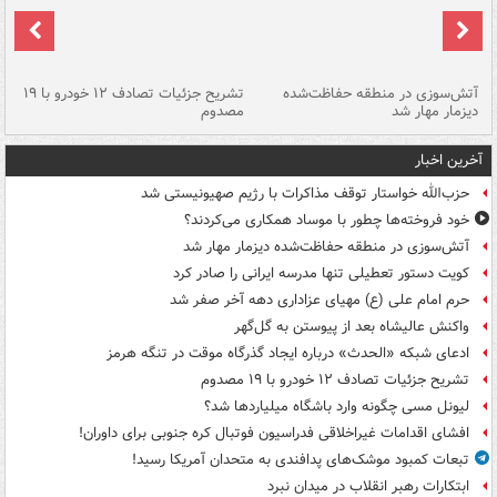
تصادف مرگبار در محور اهواز–شوش ۲
آتش‌سوزی در منطقه حفاظت‌شده
تشریح جزئیات تصادف ۱۲ خودرو با ۱۹
پا
دیزمار مهار شد
مصدوم
آخرین اخبار
حزب‌الله خواستار توقف مذاکرات با رژیم صهیونیستی شد
خود فروخته‌ها چطور با موساد همکاری می‌کردند؟
آتش‌سوزی در منطقه حفاظت‌شده دیزمار مهار شد
کویت دستور تعطیلی تنها مدرسه ایرانی را صادر کرد
حرم امام علی (ع) مهیای عزاداری دهه آخر صفر شد
واکنش عالیشاه بعد از پیوستن به گل‌گهر
ادعای شبکه «الحدث» درباره ایجاد گذرگاه موقت در تنگه هرمز
تشریح جزئیات تصادف ۱۲ خودرو با ۱۹ مصدوم
لیونل مسی چگونه وارد باشگاه میلیاردها شد؟
افشای اقدامات غیراخلاقی فدراسیون فوتبال کره جنوبی برای داوران!
تبعات کمبود موشک‌های پدافندی به متحدان آمریکا رسید!
ابتکارات رهبر انقلاب در میدان نبرد