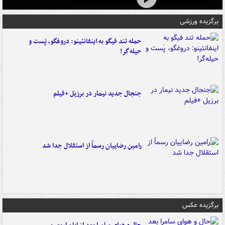
برگزیده ورزشی
حمله تند فیگو به اینفانتینو: دروغگو، پَست‌ و
حیله‌گر!
جنجال جدید نیمار در برزیل +فیلم
رامین رضاییان رسماً از استقلال جدا شد
برگزیده عکس