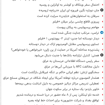
احتمال سفر ویتکاف و کوشنر به اوکراین و روسیه
جان دوباره نگین فیروزه ای ایران «دریاچه ارومیه»
سرطان به استخوان‌های «بایدن» سرایت کرده است
پیروزی قاطع چلسی برابر میلان +فیلم
مهاجم پرسپولیس به پیکان پیوست
ترامپ، مرتکب جنایت جنگی شده است
دیدار دوستانه اما جدی؛ اینتر ۲- یوونتوس ۱ +فیلم
تساوی پرسپولیس مقابل الومینیوم اراک در دیدار دوستانه
پشت‌پرده مداخله آمریکا در حمایت از یِن ژاپن؛ خیرخواهی یا خودخواهی؟
همتی: کنترل ترازنامه بانک‌ها با جدیت دنبال می‌شود
سفر رئیس دستگاه اطلاعاتی عربستان به عراق
دلیل مخالفت AFC با میزبانی آبی‌ها در عراق
سخنگوی ارتش: نظم ایرانی حاکم بر تنگه غیرقابل بازگشت است
هشدار الموسوی درباره توطئه آمریکا برای ایجاد شکاف در نیروهای مسلح عراق
تعطیلی تدریجی مراکز دیالیز خصوصی به دلیل انباشت بدهی بیمه‌ها
خاویر باردم؛ یک ستاره در برابر سکوت جهان
خدمه ناو لینکلن: پس از ۸ ماه حضور در دریا خسته و درمانده‌ شدیم
توافق بغداد و شرکت «شورون» برای احداث خط لوله بصره