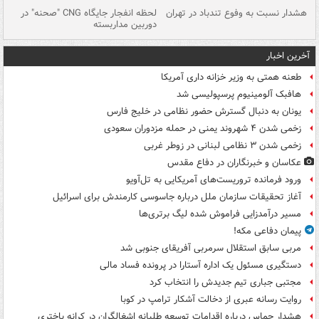
ای
هشدار نسبت به وفوع تندباد در تهران
لحظه انفجار جایگاه CNG "صحنه" در
دس
دوربین مداربسته
ات
آخرین اخبار
طعنه همتی به وزیر خزانه داری آمریکا
هافبک آلومینیوم پرسپولیسی شد
یونان به دنبال گسترش حضور نظامی در خلیج فارس
زخمی شدن ۴ شهروند یمنی در حمله مزدوران سعودی
زخمی شدن ۳ نظامی لبنانی در زوطر غربی
عکاسان و خبرنگاران در دفاع مقدس
ورود فرمانده تروریست‌های آمریکایی به تل‌آویو
آغاز تحقیقات سازمان ملل درباره جاسوسی کارمندش برای اسرائیل
مسیر درآمدزایی فراموش شده لیگ برتری‌ها
پیمان دفاعی مکه!
مربی سابق استقلال سرمربی آفریقای جنوبی شد
دستگیری مسئول یک اداره آستارا در پرونده فساد مالی
مجتبی جباری تیم جدیدش را انتخاب کرد
روایت رسانه عبری از دخالت آشکار ترامپ در کوبا
هشدار حماس درباره اقدامات توسعه طلبانه اشغالگران در کرانه باختری