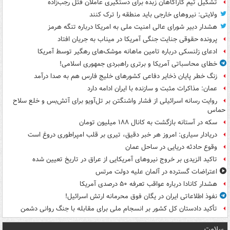
تشکیل تیم کارآگاهان زبده برای دستگیری عاملان قتل رجب‌زاده
ولایتی: نیروهای خارجی باید منطقه را ترک کنند
هشدار دبیر شورای عالی امنیت ملی به امریکا درباره تنگه هرمز
پرونده حقوقی جنایت جنگی آمریکا در میناب به جریان افتاد
ادعای زلنسکی درباره تامین ماهانه موشک‌های رهگیر توسط آمریکا
خطای محاسباتی آمریکا و برتری راهبردی جمهوری اسلامی!
زنگ خطر پایان ذخایر دفاعی کشورهای خلیج فارس هم به صدا درآمد
عمان: مذاکرات مثبت و سازنده با ایران ادامه دارد
روایت رسانه اسرائیلی از فشار واشنگتن بر تل‌آویو برای آتش‌بس و خلع سلاح
حماس
سکه در آستانه بازگشت به کانال ۱۸۸ میلیون تومان
دریادار سیاری: امروز هر خبر دقیق، تیری بر قلب امپراطوری دروغ است
وقوع حادثه دریایی در ساحل عمان
تاکید الزیدی بر خروج نیروهای آمریکایی از عراق در تاریخ تعیین شده
اعتراضات گسترده در آلمان علیه دولت مرتس
هشدار کانادا درباره عواقب تعرفه ۵۰ درصدی آمریکا
نفوذ اطلاعاتی ایران در یگان فوق محرمانه ارتش اسرائیل!
تأکید دادستان کل کشور بر انسجام ملی برای مقابله با جنگ روانی دشمن
سلامت