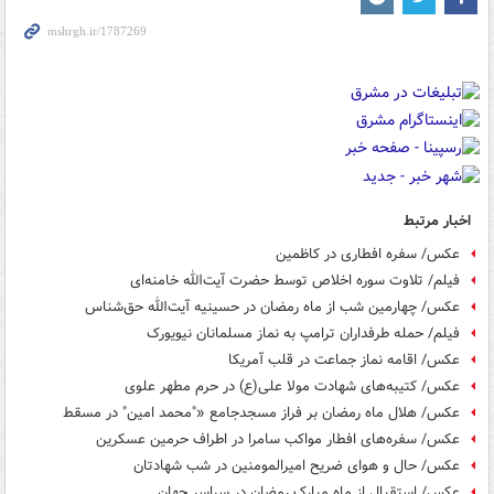
اخبار مرتبط
عکس/ سفره افطاری در کاظمین
فیلم/ تلاوت سوره اخلاص توسط حضرت آیت‌الله خامنه‌ای
عکس/ چهارمین شب از ماه رمضان در حسینیه آیت‌الله حق‌شناس
فیلم/ حمله طرفداران ترامپ به نماز مسلمانان نیویورک
عکس/ اقامه نماز جماعت در قلب آمریکا
عکس/ کتیبه‌های شهادت مولا علی(ع) در حرم مطهر علوی
عکس/ هلال ماه رمضان بر فراز مسجدجامع «"محمد امین" در مسقط
عکس/ سفره‌های افطار مواکب سامرا در اطراف حرمین عسکرین
عکس/ حال و هوای ضریح امیرالمومنین در شب شهادتان
عکس/ استقبال از ماه مبارک رمضان در سراسر جهان