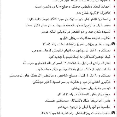
ماهواره ایرانی که از سد ابرها عبور می‌کند
آجورلو: ایجاد دوقطبی «جنگ و صلح‌» بازی دشمن است
کالابرگ ۳ گروه شارژ شد
پاکستان: تلاش‌های دیپلماتیک در مورد تنگه هرمز ادامه دارد
سفیر ایران در ژاپن: همان فاجعه هیروشیما در حال تکرار است
شنیده شدن صدای دو انفجار در نزدیکی تنگه هرمز
تکذیب شایعه معافیت سربازان فراری
روزنامه‌های ورزشی امروز پنج‌شنبه ۱۵ مرداد ۱۴۰۵
دستگیری ۶ نفر در بهشهر به اتهام تشویش اذهان عمومی
فیفا توهین‌کنندگان به اینفانتینو را تهدید کرد
اعتراف ارتش اسرائیل به هلاکت ۲ افسر در تله انفجاری حزب‌الله
بغداد: نباید از خاک عراق به کشورهای دیگر حمله شود
دستگیری ۸ نفر از اشرار مسلح شاخص و مرتبطین گروهک های تروریستی
درگیری لفظی ترامپ و هگزث بر سر کمبود ذخایر موشکی
دردسر جدید برای سرخپوشان
موج بارش‌های تابستانه در راه ۱۱ استان
ونس: ایرانی‌ها مذاکره‌کنندگان سرسختی هستند
ترامپ: توافق با ایران را ترجیح می‌دهم
صفحه نخست روزنامه‌های پنجشنبه ۱۵ مرداد ۱۴۰۵