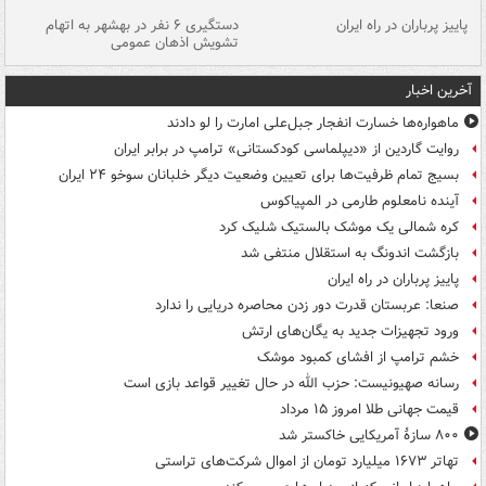
ن
پاییز پرباران در راه ایران
دستگیری ۶ نفر در بهشهر به اتهام
تشویش اذهان عمومی
اس
آخرین اخبار
ماهواره‌ها خسارت انفجار جبل‌علی امارت را لو دادند
روایت گاردین از «دیپلماسی کودکستانی» ترامپ در برابر ایران
بسیج تمام ظرفیت‌ها برای تعیین وضعیت دیگر خلبانان سوخو ۲۴ ایران
آینده نامعلوم طارمی در المپیاکوس
کره شمالی یک موشک بالستیک شلیک کرد
بازگشت اندونگ به استقلال منتفی شد
پاییز پرباران در راه ایران
صنعا: عربستان قدرت دور زدن محاصره دریایی را ندارد
ورود تجهیزات جدید به یگان‌های ارتش
خشم ترامپ از افشای کمبود موشک
رسانه صهیونیست: حزب الله در حال تغییر قواعد بازی است
قیمت جهانی طلا امروز ۱۵ مرداد
۸۰۰ سازۀ آمریکایی خاکستر شد
تهاتر ۱۶۷۳ میلیارد تومان از اموال شرکت‌های تراستی