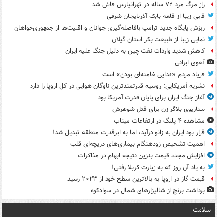
راز مرگ مرد ۷۲ ساله در تهرانپارس فاش شد
قابی زیبا از قلعه بابک آذربایجان شرقی
ریزش پایگاه جدید ترامپ بافاصله‌گیری جوانان و اقلیت‌ها از جمهوری‌خواهان
نمایی زیبا از طبیعت بکر استان گیلان
کاهش شدید واردات نفت چین به دلیل جنگ علیه ایران
آهوی ایرانی
فریاد مردم «فدایی خامنه‌ای بودن» است
نشریه آمریکایی: روسیه قدرتمندترین ناوگان هوایی در کل اروپا را دارد
آغاز جنگ ایران برای پایان قدرت آمریکا بود
سناریوی بلاگر زن برای قتل شوهرش
مشاهده ۴ پلنگ در ارتفاعات میناب
قرار بود ایران به زانو درآید، اما به ابرقدرت منطقه تبدیل شد!
اهمیت تشخیص زودهنگام بیماری‌های دریچه‌ای قلب
افزایش مجدد قیمت بنزین نتیجه ابهام در مذاکرات
به یاد آن روز که به زیارت کربلا رفتی!
قیمت گاز در اروپا به بالاترین سطح خود از ۲۰۲۳ رسید
برداشت برنج از شالیزارهای شمال در سوادکوه
سلامت