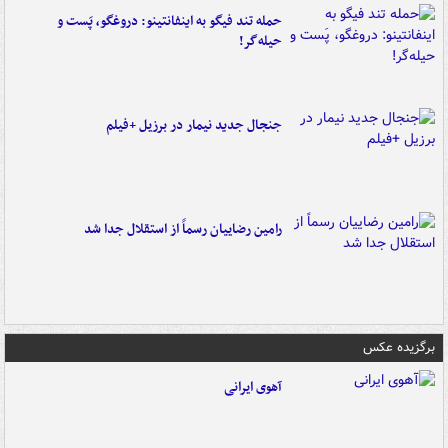
حمله تند فیگو به اینفانتینو: دروغگو، پَست‌ و
حیله‌گر!
جنجال جدید نیمار در برزیل +فیلم
رامین رضاییان رسماً از استقلال جدا شد
برگزیده عکس
آهوی ایرانی