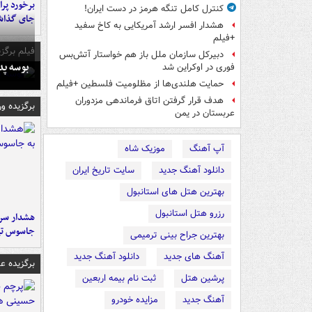
کنترل کامل تنگه هرمز در دست ایران!
جای گذا
هشدار افسر ارشد آمریکایی به کاخ سفید
+فیلم
فیلم برگزی
دبیرکل سازمان ملل باز هم خواستار آتش‌بس
بوسه‌ پ
فوری در اوکراین شد
حمایت هلندی‌ها از مظلومیت فلسطین +فیلم
هدف قرار گرفتن اتاق‌ فرماندهی مزدوران
برگزیده و
عربستان در یمن
آپ آهنگ
موزیک شاه
دانلود آهنگ جدید
سایت تاریخ ایران
بهترین هتل های استانبول
رزرو هتل استانبول
هشدار سرم
جاسوس تی
بهترین جراح بینی ترمیمی
آهنگ های جدید
دانلود آهنگ جدید
برگزیده 
پرشین هتل
ثبت نام بیمه اربعین
آهنگ جدید
مزایده خودرو