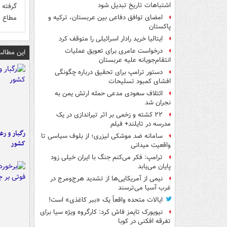
اشتباهات تاریخ تبدیل شود
گرفته 
مطاع ش
امضای توافق دفاعی بین عربستان، ترکیه و
پاکستان
ایتالیا خرید رادار اسرائیلی را متوقف کرد
درخواست عامری برای تعویق عملیات
این مطالب
انتقام‌جویانه علیه عربستان
دستور ترامپ برای تحقیق درباره چگونگی
افشای کمبود تسلیحات
ائتلاف سعودی مدعی حمله ارتش یمن به
نجران شد
۲۲ کشته و زخمی بر اثر تیراندازی در یک
مدرسه در تایلند+ فیلم
رگبار و رع
سامانه ضد موشکی لیزری؛ از بلوف سیاسی تا
کشور
واقعیت میدانی
ترامپ: فکر می‌کنم جنگ با ایران خیلی زود
پایان می‌یابد
نیمی از آمریکایی‌ها از تشدید هرج‌ومرج در
غرب آسیا می‌ترسند
ایالات متحده واقعاً یک «ببر کاغذی» است!
نیویورک تایمز فاش کرد: کارگروه ویژه سیا برای
تفرقه افکنی در کوبا