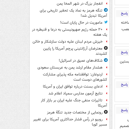
انفجار بزرگ در شهر المخا یمن
تنگه هرمز به نماد یک تحقیر تاریخی برای
پاسخ
آمریکا تبدیل شد!
اخته
ماموریت در حال پایان است!
 غصب
۲۰ حمله رژیم صهیونیستی به درعا و قنیطره در
یک هفته
خیزش مردم لبنان علیه دولت سازشکار و خائن
معترضان آرژانتینی پرچم آمریکا را پایین
پاسخ
کشیدند
شکاف‌های عمیق در اسرائیل!
پستین
هشدار مقام ارشد یمن به عربستان سعودی
اردوغان: توافقنامه مکه پذیرای مشارکت
کشورهای دوست است
پاسخ
ادعای بسنت درباره توافق ایران و آمریکا
نتایج آزمون مدارس سمپاد اعلام شد
تاثیرات منفی جنگ علیه ایران بر بازار کار
آمریکا
پاسخ
رونمایی از مختصات جدید تنگۀ هرمز
روبیو در رأس فشار حداکثری آمریکا برای تغییر
مسیر کوبا
تصمیم