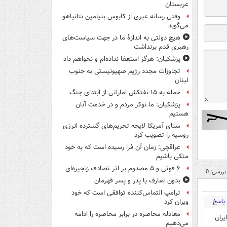
عربستان
وقتی رسانه عبری از کابوس بنیامین نتانیاهو
می‌گوید
هیچ دولتی به اندازۀ ما در جهت سیاست‌های
رهبری قدم برنداشت
پزشکیان: هرگز استعفا نداده‌ام و نخواهم داد
تجاوزات مجدد رژیم صهیونیستی به جنوب
لبنان
حمله به ۱۵ نفتکش‌ اماراتی از ابتدای جنگ
پزشکیان: ما نوکر مردم و در خدمت آنان
هستیم
سنای آمریکا لایحه تحریم‌های گسترده انرژی
روسیه را تصویب کرد
عراقچی: زمان آن فرا رسیده است که به خود
متکی باشیم
۶ فوتی و ۵ مصدوم بر اثر تصادف زنجیره‌ای
بررسی: 0
بدون تعارف با پدر و پسر قهرمان
ترامپ التماس‌کننده توافقی است که خود
پاسخ
ویران کرد
معادله محاصره در برابر محاصره را ادامه
ران
می‌دهیم