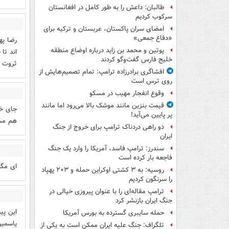
طالبان: داعش را به طور کامل در افغانستان
سرکوب کردیم
امضای سران پاکستان، عربستان و ترکیه برای
«دفاع جمعی»
رضا په
پوتین و محمد بن زاید درباره اوضاع منطقه
اند تا
خلیج فارس گفت‌وگو کردند
ثروت و
افشاگری برادرزاده ترامپ: تمام تصمیم‌هایش از
روی ترس است
وقوع انفجار مهیب در مسکو
قیمت بنزین مانند موشک بالا می‌رود اما مانند
جای خو
پر پایین می‌آید!
هم مس
دو راهی دردناک ترامپ برای خروج از جنگ
ایران
سندرز: ترامپ فاسد، آمریکا را وارد یک جنگ
فاجعه بار کرده است
ای مگس
روسیه: به ۳ کشتی اوکراین حمله و ۲۰۳ پهپاد
را سرنگون کردیم
ترامپ مقاله‌ای را با عنوان پیروزی خیالی در
جنگ ایران بازنشر کرد
این پی
حمله سایبری گسترده به بورس آمریکا
یاسمین
تلگراف: جنگ علیه ایران ممکن است به یکی از