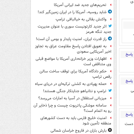
دی
تحریم‌های جدید ضد ایرانی آمریکا
شاید روسیه، آمریکا را در ایران زمین‌گیر کند!
واکنش بقائی به خیالبافی ترامپ
اثر جدید کارتونیست سوری با عنوان مدیریت
جدید تنگه هرمز
راز قدرت ایران، امنیت پایدار و بومی آن است!
به تعویق افتادن پاسخ مقاومت عراق به تجاوز
اخیر آمریکایی سعودی
پاسخ
اظهارات وزیر خزانه‌داری آمریکا با مواضع قبلی
وی متناقض است
حکم دادگاه آمریکا برای توقف ساخت سالن
رقص ترامپ
پاسخ
حمله پهپادی به کشتی ترکیه‌ای در دریای سیاه
ی
ترامپ و نتانیاهو جنایتکار جنگی هستند!
میزبانی استقلال در آسیا به امارات می‌رسد؟
سامانه موشکی پاتریوت چیست و چرا ذخایر آن
رو به اتمام است؟
پاسخ
امنیت خلیج فارس باید به دست کشورهای
منطقه تأمین شود
 دست
بارش باران در فاروج خراسان شمالی