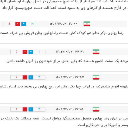
ه ادامه حیات نیستند صرفنظر از اینکه هیچ محبوبیتی در داخل ایران ندارد همان افرا
در خارج هستند از کارهای وی به ستوه آمدند فعلا آلت دست صهیونیستها قرار داد
۲۰:۲۲ - ۱۴۰۴/۱۲/۰۲
3
14
رضا پهلوی نوکر نتانیاهو کودک کش هست رضاپهلوی وطن فروش بی شرف هست
۲۳:۳۱ - ۱۴۰۴/۱۲/۰۲
2
1
یشه یک مشت احمق هستند که یکی احمق تر از خودشون رو قبول داشته باشن
۲۳:۴۷ - ۱۴۰۴/۱۲/۰۲
2
2
ینهمه اقوام بلندمرتبه ی ایرانی چرا یکی مثل این ربع پهلوی بی وجود باید ادعای شاه
۲۳:۵۶ - ۱۴۰۴/۱۲/۰۲
1
2
 در ایران رضا پهلوی مفعول همنجنسگرا موافق نیست. همه میدانند یک دلقک در
سم و امریکا برای خرابکاری است.