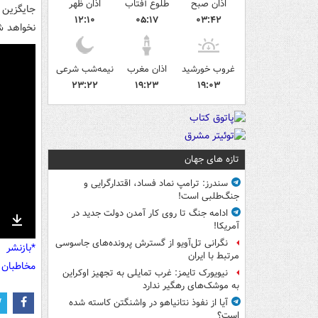
اذان صبح
طلوع آفتاب
اذان ظهر
جایگزین 
۱۲:۱۰
۰۵:۱۷
۰۳:۴۲
نخواهد ش
غروب خورشید
اذان مغرب
نیمه‌شب شرعی
۲۳:۲۲
۱۹:۲۳
۱۹:۰۳
تازه های جهان
سندرز: ترامپ نماد فساد، اقتدارگرایی و
جنگ‌طلبی است!
ادامه جنگ تا روی کار آمدن دولت جدید در
آمریکا!
nter
Download
نگرانی تل‌آویو از گسترش پرونده‌های جاسوسی
*بازنشر 
ullscreen
مرتبط با ایران
مخاطبان 
نیویورک تایمز: غرب تمایلی به تجهیز اوکراین
به موشک‌های رهگیر ندارد
آیا از نفوذ نتانیاهو در واشنگتن کاسته شده
است؟