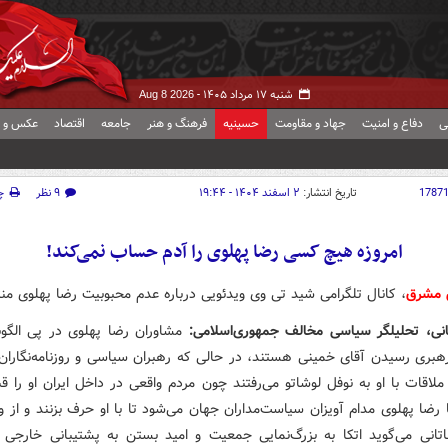
شنبه ۱۷ مرداد ۱۴۰۵ -
Aug 8 2026
ی
دفاع و امنیت
جهاد و مقاومت
حسینیه
فرهنگ و هنر
جامعه
اقتصاد
عکس و ف
1787
تاریخ انتشار:
۲ اسفند ۱۴۰۴ - ۱۹:۴۴
۹ نظر
چ
امروزه هیچ کسی رضا پهلوی را آدم حساب نمی‌کند!
 مشرق
، کانال تلگرامی شید تی وی ویدئویی درباره عدم محبوبیت رضا پهلوی من
تانی، تحلیلگر سیاسی مخالف جمهوری‌اسلامی:
مشاوران رضا پهلوی در پی الگوبر
رهبری رسیدن آقای خمینی هستند، در حالی که رهبران سیاسی و روزنامه‌نگاران
 ملاقات با او به نوفل لوشاتو می‌رفتند چون مردم واقعی در داخل ایران او را ق
ا رضا پهلوی مدام آویزان سیاست‌مداران جهان می‌شود تا با او حرف بزنند و از
باتانی می‌گوید اتکا به بزرگ‌نمایی جمعیت و امید بستن به پشتیبانی خارجی نم