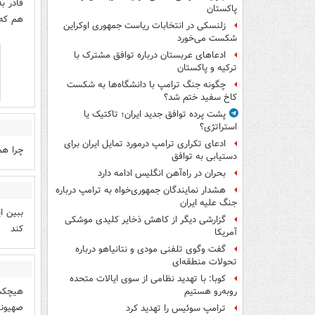
قادر ب
پاکستان
هم که 
زلنسکی در انتخابات ریاست جمهوری اوکراین
شکست می‌خورد
ادعاهای عربستان درباره توافق مشترک با
ترکیه و پاکستان
چگونه جنگ ترامپ با دانشگاه‌ها به شکست
کاخ سفید ختم شد؟
پشت پرده توافق جدید ایران؛ تاکتیک یا
استراتژی؟
ادعای تکراری ترامپ درمورد تمایل ایران برای
چرا هم
دستیابی به توافق
بحران در راه‌آهن انگلیس ادامه دارد
هشدار نمایندگان جمهوری‌خواه به ترامپ درباره
جنگ علیه ایران
ببین ا
گزارشی دیگر از کاهش ذخایر کلیدی موشکی
کند
آمریکا
گفت وگوی تلفنی مودی و نتانیاهو درباره
تحولات منطقه‌ای
کوبا: با تهدید نظامی از سوی ایالات متحده
هیچکسی
روبه‌رو هستیم
صهیونی
ترامپ سوئیس را تهدید کرد