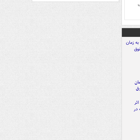
ی
مان
وق