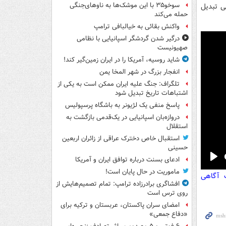
سوخو۳۵ با این موشک‌ها به ناوهای‌جنگی
ی تبدیل
حمله می‌کند
واکنش بقائی به خیالبافی ترامپ
درگیر شدن گردشگر اسپانیایی با نظامی
صهیونیست
شاید روسیه، آمریکا را در ایران زمین‌گیر کند!
انفجار بزرگ در شهر المخا یمن
تلگراف: جنگ علیه ایران ممکن است به یکی از
اشتباهات تاریخ تبدیل شود
پاسخ منفی یک لژیونر به باشگاه پرسپولیس
دروازه‌بان اسپانیایی در یک‌قدمی بازگشت به
استقلال
استقبال خاص دخترک عراقی از زائران اربعین
حسینی
ادعای بسنت درباره توافق ایران و آمریکا
Pla
ماموریت در حال پایان است!
ت آگاهی
افشاگری برادرزاده ترامپ: تمام تصمیم‌هایش از
روی ترس است
امضای سران پاکستان، عربستان و ترکیه برای
«دفاع جمعی»