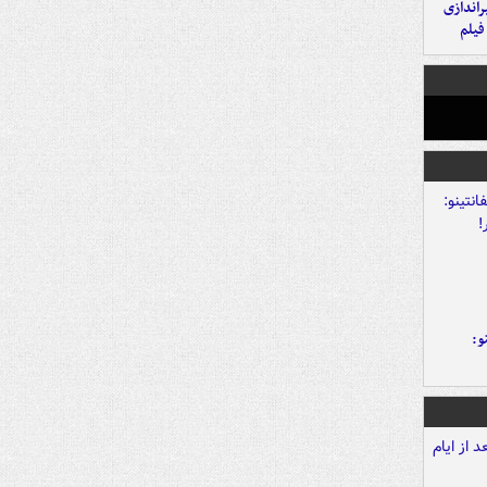
یراندازی
فیلم
و: