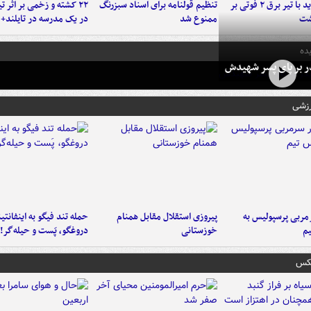
برخورد پراید با تیر برق ۲ فوتی بر
تنظیم قولنامه برای اسناد سبزرنگ
۲۲ کشته و زخمی بر اثر ت
شت
ممنوع شد
در یک مدرسه در تایلند+ 
ده
در بر پای پسر شهیدش
رزشی
ربی پرسپولیس به
پیروزی استقلال مقابل همنام
حمله تند فیگو به اینفانتین
م
خوزستانی
دروغگو، پَست‌ و حیله‌گر!
عکس