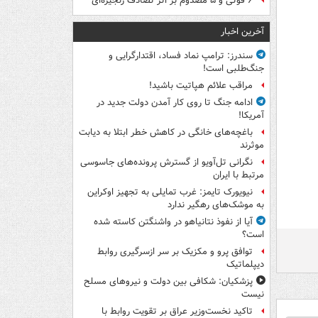
۶ فوتی و ۵ مصدوم بر اثر تصادف زنجیره‌ای
آخرین اخبار
سندرز: ترامپ نماد فساد، اقتدارگرایی و
جنگ‌طلبی است!
مراقب علائم هپاتیت باشید!
ادامه جنگ تا روی کار آمدن دولت جدید در
آمریکا!
باغچه‌های خانگی در کاهش خطر ابتلا به دیابت
موثرند
نگرانی تل‌آویو از گسترش پرونده‌های جاسوسی
مرتبط با ایران
نیویورک تایمز: غرب تمایلی به تجهیز اوکراین
به موشک‌های رهگیر ندارد
آیا از نفوذ نتانیاهو در واشنگتن کاسته شده
است؟
توافق پرو و مکزیک بر سر ازسرگیری روابط
دیپلماتیک
پزشکیان: شکافی بین دولت و نیروهای مسلح
نیست
تاکید نخست‌وزیر عراق بر تقویت روابط با