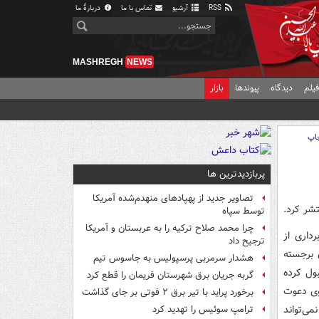
RSS
آرشیو
تماس با ما
دربارهٔ ما
MASHREGH
NEWS
یلم
دیدگاه
پیوندها
بازار
اپ
پربازدیدترین ها
تصاویر جدید از پهپادهای منهدم‌شده آمریکا
تشر کرد.
توسط سپاه
چرا محمد صلاح ترکیه را به عربستان و آمریکا
داری از
ترجیح داد
 برجسته
هشدار سرمربی پرسپولیس به جاسوس تیم
بول کرده
گربه جریان برق شهرستان فریمان را قطع کرد
 وی دعوت
برخورد پراید با تیر برق ۲ فوتی بر جای گذاشت
ی‌تواند
ترامپ سوئیس را تهدید کرد