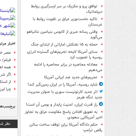
توافق پرو و مکزیک بر سر ازسرگیری روابط
دیپلماتیک
تاکید نخست‌وزیر عراق بر تقویت روابط با
عربستان
وقتی رسانه عبری از کابوس بنیامین نتانیاهو
می‌گوید
اخبار مرتب
حمله به ۱۵ نفتکش‌ اماراتی از ابتدای جنگ
سنای آمریکا لایحه تحریم‌های گسترده انرژی
عصر خان
روسیه را تصویب کرد
فیلم/ ح
معادله محاصره در برابر محاصره را ادامه
همه اهر
می‌دهیم
اگر شرو
تحریم‌های جدید ضد ایرانی آمریکا
از استک
شاید روسیه، آمریکا را در ایران زمین‌گیر کند!
چرا این
اثر جدید کارتونیست سوری با عنوان مدیریت
جدید تنگه هرمز
راز قدرت ایران، امنیت پایدار و بومی آن است!
برچسب‌ها
به تعویق افتادن پاسخ مقاومت عراق به تجاوز
اخیر آمریکایی سعودی
نظر شم
حکم دادگاه آمریکا برای توقف ساخت سالن
رقص ترامپ