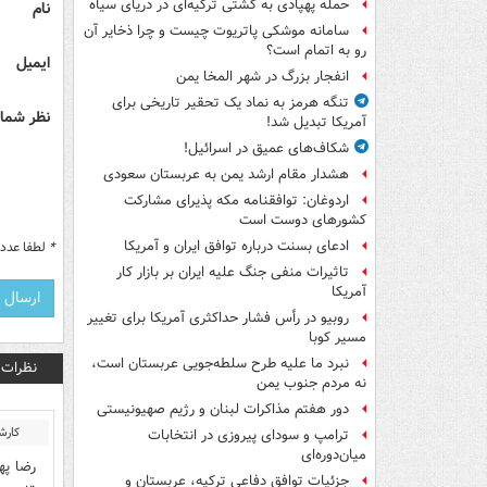
حمله پهپادی به کشتی ترکیه‌ای در دریای سیاه
نام
سامانه موشکی پاتریوت چیست و چرا ذخایر آن
رو به اتمام است؟
ایمیل
انفجار بزرگ در شهر المخا یمن
تنگه هرمز به نماد یک تحقیر تاریخی برای
نظر شما 
آمریکا تبدیل شد!
شکاف‌های عمیق در اسرائیل!
هشدار مقام ارشد یمن به عربستان سعودی
اردوغان: توافقنامه مکه پذیرای مشارکت
کشورهای دوست است
ادعای بسنت درباره توافق ایران و آمریکا
*
لطفا عدد م
تاثیرات منفی جنگ علیه ایران بر بازار کار
آمریکا
روبیو در رأس فشار حداکثری آمریکا برای تغییر
مسیر کوبا
نبرد ما علیه طرح سلطه‌جویی عربستان است،
نظرات
نه مردم جنوب یمن
دور هفتم مذاکرات لبنان و رژیم صهیونیستی
کارش
ترامپ و سودای پیروزی در انتخابات
میان‌دوره‌ای
رضا په
جزئیات توافق دفاعی ترکیه، عربستان و