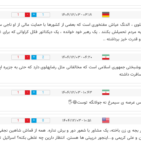
۰۳:۱۸ - ۱۴۰۴/۱۲/۰۳
1
1
لوی ، الدنگ عیاش مفتخوری است که بعضی از کشورها با حمایت مالی از او ناجی س
 به مردم تحمیلش بکنند . یک رهبر خود خوانده ، یک دیکتاتور فکل کراواتی که برای
 قدرت خیز برداشته ..
۰۴:۲۰ - ۱۴۰۴/۱۲/۰۳
1
2
شبختی جمهوری اسلامی است که مخالفانی مثل رضاپهلوی دارد که حتی به جزیره ا
افرت داشته
۱۰:۴۳ - ۱۴۰۴/۱۲/۰۳
1
1
 عرصه ی سیمرغ نه جولانگه توست😆🖐️
۱۰:۵۱ - ۱۴۰۴/۱۲/۰۳
1
0
ر بجه ی زن باخته، یک مشاور با شعور دور و برش نداره. همه از قماش شاهین نجفی
 و علی کریمی و...اینجور درپیتی ها هستن. انتظار دارین چه غلطی بکنه؟ اسرائیل 