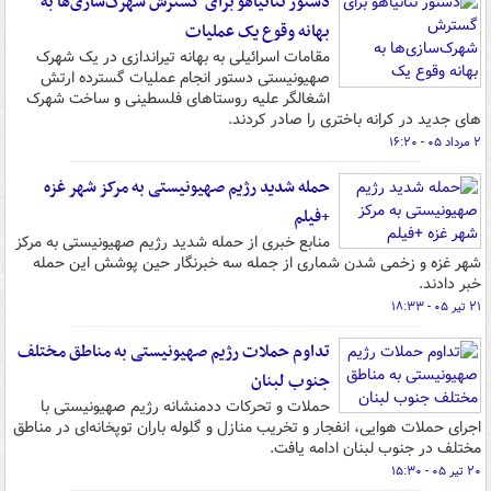
دستور نتانیاهو برای گسترش شهرک‌سازی‌ها به
بهانه وقوع یک عملیات
مقامات اسرائیلی به بهانه تیراندازی در یک شهرک
صهیونیستی دستور انجام عملیات گسترده ارتش
اشغالگر علیه روستاهای فلسطینی و ساخت شهرک
های جدید در کرانه باختری را صادر کردند.
۲ مرداد ۰۵ - ۱۶:۲۰
حمله شدید رژیم صهیونیستی به مرکز شهر غزه
+فیلم
منابع خبری از حمله شدید رژیم صهیونیستی به مرکز
شهر غزه و زخمی شدن شماری از جمله سه خبرنگار حین پوشش این حمله
خبر دادند.
۲۱ تیر ۰۵ - ۱۸:۳۳
تداوم حملات رژیم صهیونیستی به مناطق مختلف
جنوب لبنان
حملات و تحرکات ددمنشانه رژیم صهیونیستی با
اجرای حملات هوایی، انفجار و تخریب منازل و گلوله‌ باران توپخانه‌ای در مناطق
مختلف در جنوب لبنان ادامه یافت.
۲۰ تیر ۰۵ - ۱۵:۳۰