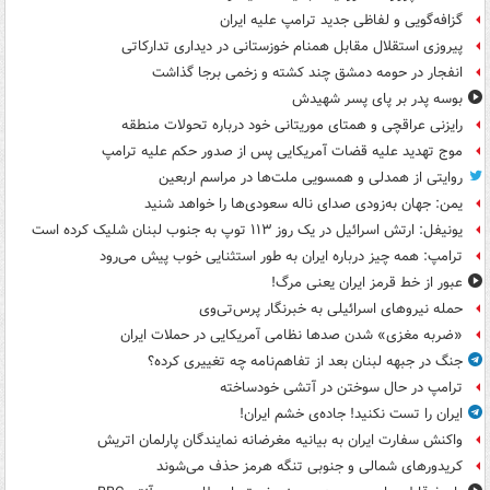
گزافه‌گویی و لفاظی جدید ترامپ علیه ایران
پیروزی استقلال مقابل همنام خوزستانی در دیداری تدارکاتی
انفجار در حومه دمشق چند کشته و زخمی برجا گذاشت
بوسه‌ پدر بر پای پسر شهیدش
رایزنی عراقچی و همتای موریتانی خود درباره تحولات منطقه
موج تهدید علیه قضات آمریکایی پس از صدور حکم علیه ترامپ
روایتی از همدلی و همسویی ملت‌ها در مراسم اربعین
یمن: جهان به‌زودی صدای ناله سعودی‌ها را خواهد شنید
یونیفل: ارتش اسرائیل در یک روز ۱۱۳ توپ به جنوب لبنان شلیک کرده است
ترامپ: همه چیز درباره ایران به طور استثنایی خوب پیش می‌رود
عبور از خط قرمز ایران یعنی مرگ!
حمله نیروهای اسرائیلی به خبرنگار پرس‌تی‌وی
«ضربه مغزی» شدن صدها نظامی آمریکایی در حملات ایران
جنگ در جبهه لبنان بعد از تفاهم‌نامه چه تغییری کرده؟
ترامپ در حال سوختن در آتشی خودساخته
ایران را تست نکنید! جاده‌ی خشم ایران!
واکنش سفارت ایران به بیانیه مغرضانه نمایندگان پارلمان اتریش
کریدورهای شمالی و جنوبی تنگه هرمز حذف می‌شوند