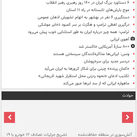
۶ دستاورد بزرگ ایران در ۱۶۰ روز رهبری رهبر انقلاب
موج بارش‌های تابستانه در راه ۱۱ استان
دستگیری ۶ نفر در بهشهر به اتهام تشویش اذهان عمومی
درگیری لفظی ترامپ و هگزث بر سر کمبود ذخایر موشکی
ترامپ: همه چیز درباره ایران به طور استثنایی خوب پیش می‌رود
آهوی ایرانی
۸۰۰ سازۀ آمریکایی خاکستر شد
ونس: ایرانی‌ها مذاکره‌کنندگان سرسختی هستند
دردسر جدید برای سرخپوشان
«کمانِ پرنده» چینی برای شکار کروزها به ایران می‌آید
تکذیب ادعای «نحوه ردزنی محل استقرار شهید لاریجانی»
ماهواره ایرانی که از سد ابرها عبور می‌کند
حوادث
تصادف مرگبار در محور اهواز–شوش ۲
آتش‌سوزی در منطقه حفاظت‌شده
تشریح جزئیات تصادف ۱۲ خودرو با ۱۹
پا