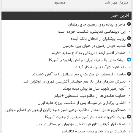
دیزمار مهار شد
مصدوم
آخرین اخبار
ماجرای پیاده روی اربعین حاج رمضان
این دیپلماسی نمایشی، شکست خورده است
روایت پزشکیان از انحلال بانک آینده
شمیم خوش رضوی در هوای بین‌الحرمین
هشدار افسر ارشد آمریکایی به کاخ سفید +فیلم
موشک‌های بالستیک ایران؛ چالش راهبردی آمریکا
باید افراد کارآمدتر را به کار گرفت
حامیان فلسطین در مکزیک پرچم اسرائیل را به آتش کشیدند
دبیرکل سازمان ملل باز هم خواستار آتش‌بس فوری در اوکراین شد
آنچه رهبر شهید سال‌ها پیش دیده بودند
حمایت هلندی‌ها از مظلومیت فلسطین +فیلم
افشای برکناری در موساد پس از شکست پروژه علیه ایران
دستگیری عامل انتشار مطالب توهین‌آمیز علیه زائران اربعین در فضای مجازی
روایت تکان‌دهنده دانش‌آموز مینابی از جنایت آمریکا
هدف قرار گرفتن اتاق‌ فرماندهی مزدوران عربستان در یمن
شکست پروژه «خاورمیانه جدید» نتانیاهو