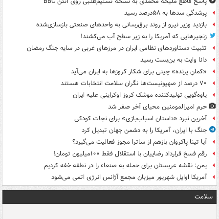
پاسخ قاطع ملیحه محمدی به نسخه تسلیم‌طلبی روی آنتن BBC
پرشدگی سدها به ۵۸درصد رسید
بازدید وزیر نیرو از روند برق‌رسانی به واحدهای صنعتی بازسازی‌شده
زنجیرهایی که آمریکا را به زیر سطح آب می‌کشند!
تثبیت دستاوردهای نظامی ایران در مرزهای غربی در سایه جنگ رمضان
دانا وایت به بن‌بست رسید
«کمانِ پرنده» چینی برای شکار کروزها به ایران می‌آید
۷۰ درصد از صهیونیست‌ها نگران سلامت انتخابات هستند
یاوه‌گویی تولیدکننده موشک کروز اوکراینی علیه ایران
حرم امیرالمومنین محیای آخر صفر شد
آخرین نبرد «داستان اسباب‌بازی» برای نجات کودکی
جنگ با ایران، آمریکا را به دشمن جهان تبدیل کرد
آیا تینا پاکروان بازهم از ساترا مجوز فعالیت می‌گیرد؟
رقم فسخ قرارداد رضاییان با استقلال فقط ۱۰۰میلیون تومان!
یمن: نقشه عربستان برای حمله به صنعاء را در نطفه خفه کردیم
آمریکا اوایل شهریور میزبان مجمع آژانس انرژی اتمی می‌شود
سلامت