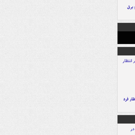
 برق
ار فرد