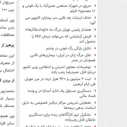
حریق در شهرک صنعتی نصیرآباد با یک فوتی و
بین ۱۰۰ تا ۲۰۰ سی‌سی مایعات به آنان داده شود.
۱۰ مصدوم+ فیلم
حذف لبنیات چه بلایی سر بیماران کلیوی می
وی استفا
آورد
بدن مناس
هشدار پلیس تهران بزرگ به «کودک‌بلاگرها»
محافظت د
قرص آزمایشی که می‌تواند درمان HIV را
متحول کند
پرهیز از 
دلایل پارگی رگ خونی در چشم
این متخص
علل مرگ زنان در ایران؛ بیماری‌های قلبی
همچنان در صدر
از مصرف 
توضیحات معاون امنیتی و انتظامی وزیر کشور
احتمال ب
درباره قتل حمیدرضا رجب زاده
ثبت ۲ میلیون و ۹۲۰ هزار تردد در مرز مهران
از بردن ک
طی ایام اربعین
محمدپور 
دستگیری مسئول یک اداره آستارا در پرونده
فساد مالی
بسیار شل
تعطیلی تدریجی مراکز دیالیز خصوصی به دلیل
مستقر شو
انباشت بدهی بیمه‌ها
تشکیل تیم کارآگاهان زبده برای دستگیری
وی همچنی
عاملان قتل رجب‌زاده
سایر افرا
وجود شواهدی مبنی بر بمباران لامرد با فسفر