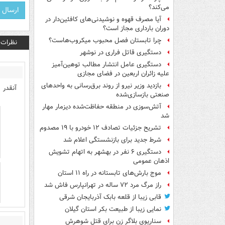
می‌کند؟
آیا مصرف قهوه و نوشیدنی‌های کافئین‌دار در
دوران بارداری مجاز است؟
چرا تابستان فصل محبوب میکروب‌هاست؟
نظرات
دستگیری قاتل فراری در نوشهر
دستگیری عامل انتشار مطالب توهین‌آمیز
علیه زائران اربعین در فضای مجازی
بازدید وزیر نیرو از روند برق‌رسانی به واحدهای
آنقدر 
صنعتی بازسازی‌شده
آتش‌سوزی در منطقه حفاظت‌شده دیزمار مهار
شد
تشریح جزئیات تصادف ۱۲ خودرو با ۱۹ مصدوم
شرط جدید برای بازنشستگی اعلام شد
دستگیری ۶ نفر در بهشهر به اتهام تشویش
اذهان عمومی
موج بارش‌های تابستانه در راه ۱۱ استان
راز مرگ مرد ۷۲ ساله در تهرانپارس فاش شد
قابی زیبا از قلعه بابک آذربایجان شرقی
نمایی زیبا از طبیعت بکر استان گیلان
سناریوی بلاگر زن برای قتل شوهرش