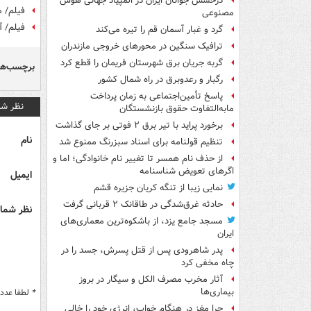
درخشش جوانان ایران در المپیاد جهانی هوش
فیلم/ 
مصنوعی
فیلم/ 
گرد و غبار آسمان قم را تیره می‌کند
ترافیک سنگین در محورهای خروجی مازندران
گربه جریان برق شهرستان فریمان را قطع کرد
برچسب‌ها
رگبار و رعدوبرق در راه شمال کشور
پاسخ تأمین‌اجتماعی به زمان پرداخت
نظر شم
مابه‌التفاوت حقوق بازنشستگان
برخورد پراید با تیر برق ۲ فوتی بر جای گذاشت
نام
تنظیم قولنامه برای اسناد سبزرنگ ممنوع شد
از حذف نام همسر تا تغییر نام خانوادگی؛ اما و
اگرهای تعویض شناسنامه
ایمیل
نمایی زیبا از تنگه کریان جزیره قشم
حادثه غرق‌شدگی در طاقانک ۲ قربانی گرفت
نظر شما 
مسجد جامع یزد، از باشکوه‌ترین معماری‌های
ایران
پدر شاهرودی پس از قتل پسرش، جسد را در
چاه مخفی کرد
آثار مخرب مصرف الکل و سیگار در بروز
بیماری‌ها
*
لطفا عدد م
چرا مغز در هنگام خواب، انرژی خود را خالی