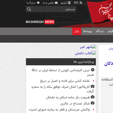
RSS
آرشیو
تماس با ما
دربارهٔ ما
MASHREGH
NEWS
یلم
دیدگاه
پیوندها
بازار
اپ
پربازدیدترین ها
۲۰ دقیقه به کودکان
ترس کارشناس کویتی از تسلط ایران بر تنگۀ
هرمز
نقشه کشی برای فتنه و اصرار بر دروغ
کاریکاتور/ کمال شرف توافق مکه را به سخره
گرفت
طبیعت بکر جاده اسالم به خلخال
شکار تمساح در مالزی
واکنش عربستان و قطر به بیانیه شورای امنیت