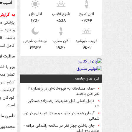
آسیب‌ها
اذان صبح
طلوع آفتاب
اذان ظهر
به گزار
۱۲:۱۰
۰۵:۱۸
۰۳:۴۴
پزشکی مش
و نبود م
باشد، اظ
غروب خورشید
اذان مغرب
نیمه‌شب شرعی
کامل نسب
۲۳:۲۳
۱۹:۲۰
۱۹:۰۱
مراقبت از
وی با اش
تمام مدت
تازه های جامعه
کلاه، سر
حمله مسلحانه به قهوه‌خانه‌ای در زاهدان؛ ۲
گردنبند 
نفر جان باختند
کودکان ب
عامل اصلی قتل حمیدرضا رجب‌زاده دستگیر
است.
شد
گرمای شدید در جنوب و مرکز؛ ناپایداری در نوار
تأمین مای
شمالی
جان باختن چهار نفر در سانحه رانندگی مراغه -
محمدپور 
هشترود+ فیلم