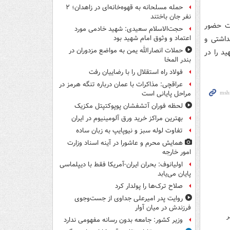
حمله مسلحانه به قهوه‌خانه‌ای در زاهدان؛ ۲
نفر جان باختند
رت حضور
حجت‌الاسلام سعیدی: شهید خادمی مورد
داشتی و
اعتماد و وثوق امام شهید بود
حملات انصارالله یمن به مواضع مزدوران در
ید را در
بندر المخا
فولاد راه استقلال را با رضاییان رفت
عراقچی: مذاکرات با عمان درباره تنگه هرمز در
مراحل پایانی است
لحظه فوران آتشفشان پوپوکتپتل مکزیک
بهترین مراکز خرید ورق آلومینیوم در ایران
تفاوت لوله سبز و نیوپایپ به زبان ساده
همایش محرم و عاشورا در آینه اسناد وزارت
امور خارجه
اولیانوف: بحران ایران-آمریکا فقط با دیپلماسی
پایان می‌یابد
صلاح ترک‌ها را پولدار کرد
روایت پدر امیرعلی جداوی از جست‌وجوی
فرزندش در میان آوار
ر
وزیر کشور: جامعه بدون رسانه مفهومی ندارد