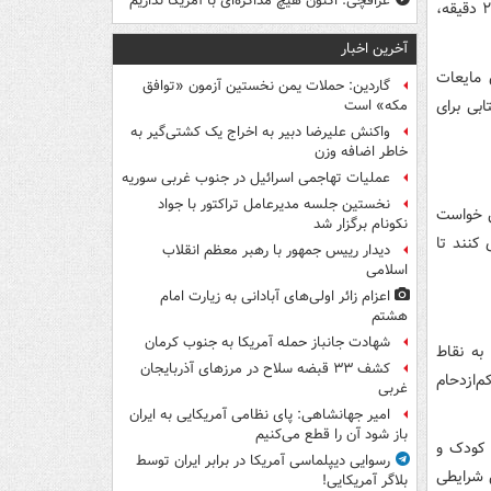
عراقچی: اکنون هیچ مذاکره‌ای با آمریکا نداریم
سریع‌تر از بزرگسالان دچار افزایش دمای بدن و کم‌آبی می‌شوند؛ بنابراین لازم است هر ۲۰ دقیقه،
آخرین اخبار
 مایعات
گاردین: حملات یمن نخستین آزمون «توافق
بی برای
مکه» است
واکنش علیرضا دبیر به اخراج یک کشتی‌گیر به
خاطر اضافه وزن
عملیات تهاجمی اسرائیل در جنوب غربی سوریه
نخستین جلسه مدیرعامل تراکتور با جواد
ن خواست
نکونام برگزار شد
کنند تا
دیدار رییس جمهور با رهبر معظم انقلاب
اسلامی
اعزام زائر اولی‌های آبادانی به زیارت امام
هشتم
شهادت جانباز حمله آمریکا به جنوب کرمان
به نقاط
کشف ۳۳ قبضه سلاح در مرزهای آذربایجان
‌ازدحام
غربی
امیر جهانشاهی: پای نظامی آمریکایی به ایران
باز شود آن را قطع می‌کنیم
 کودک و
رسوایی دیپلماسی آمریکا در برابر ایران توسط
ن شرایطی
بلاگر آمریکایی!