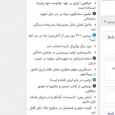
عراقچی: ایران بر عهد مقاومت خود پابرجا
ایستاده است
حضور سخنگوی سپاه بر سر مزار شهید
سلیمانی
بررسی: 0
عامل اصلی قتل حمیدرضا رجب‌زاده دستگیر
شد
بررسی ۳۰۰ روز پس از آتش‌بس: چه بر سر غزه
پاسخ
آمد؟
مرد سال والیبال آسیا انتخاب شد
عادی‌سازی تولید زیرزمینی در نمایش خانگی
حمله اسرائیل به شهرستان نبطیه در جنوب
لبنان
ن
دستگیری متهم متواری مخل نظام ارزی کشور
در پیرانشهر
ترامپ در دام ایران افتاده است!
رونمایی از کتاب محرم و عاشورا با حضور
عراقچی
ارتش یمن: تاسیسات آرامکو را در جیزان هدف
قرار دادیم
قیمت خودرو همچنان در سطوح بالا؛ بازار قفل
شد
پاسخ