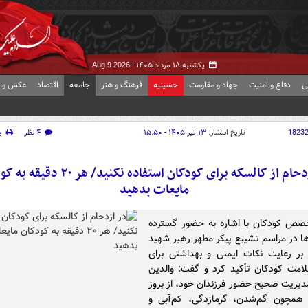
یکشنبه ۱۸ مرداد ۱۴۰۵ -
Aug 9 2026
ی
دفاع و امنیت
جهاد و مقاومت
حسینیه
فرهنگ و هنر
جامعه
اقتصاد
عکس و ف
1823
تاریخ انتشار:
۱۳ تیر ۱۴۰۵ - ۱۵:۵۰
۴ نظر
چ
در ازدحام از کالسکه برای کودکان استفاده نکنید/ هر 
مایعات بدهید
صص کودکان با اشاره به حضور گسترده
‌ها در مراسم تشییع پیکر مطهر رهبر شهید
 بر رعایت نکات ایمنی و بهداشتی برای
مت کودکان تأکید کرد و گفت: والدین
 مدیریت صحیح حضور فرزندان خود، از بروز
 همچون گم‌شدن، گرمازدگی، کم‌آبی و