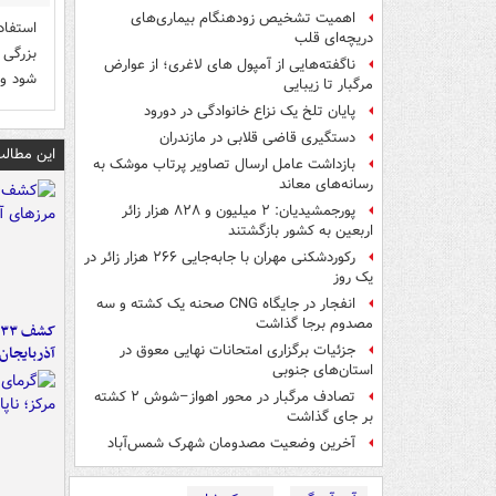
اهمیت تشخیص زودهنگام بیماری‌های
استفاد
دریچه‌ای قلب
بزرگی 
ناگفته‌هایی از آمپول های لاغری؛ از عوارض
شود وس
مرگبار تا زیبایی
پایان تلخ یک نزاع خانوادگی در دورود
دستگیری قاضی قلابی در مازندران
این مطالب
بازداشت عامل ارسال تصاویر پرتاب موشک به
رسانه‌های معاند
پورجمشیدیان: ۲ میلیون و ۸۲۸ هزار زائر
اربعین به کشور بازگشتند
رکوردشکنی مهران با جابه‌جایی ۲۶۶ هزار زائر در
یک روز
انفجار در جایگاه CNG صحنه یک کشته و سه
مصدوم برجا گذاشت
جزئیات برگزاری امتحانات نهایی معوق در
آذربایجان
استان‌های جنوبی
تصادف مرگبار در محور اهواز–شوش ۲ کشته
بر جای گذاشت
آخرین وضعیت مصدومان شهرک شمس‌آباد