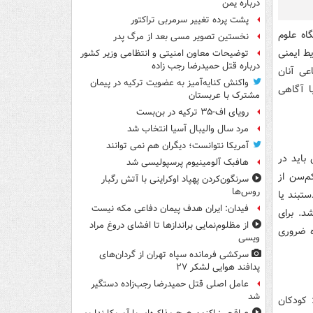
درباره یمن
پشت پرده تغییر سرمربی تراکتور
ه علوم
نخستین تصویر مسی بعد از مرگ پدر
ط ایمنی
توضیحات معاون امنیتی و انتظامی وزیر کشور
درباره قتل حمیدرضا رجب زاده
عی آنان
واکنش کنایه‌آمیز به عضویت ترکیه در پیمان
ا آگاهی
مشترک با عربستان
رویای اف-۳۵ ترکیه در بن‌بست
مرد سال والیبال آسیا انتخاب شد
آمریکا نتوانست؛ دیگران هم نمی توانند
باید در
هافبک آلومینیوم پرسپولیسی شد
م‌سن از
سرنگون‌کردن پهپاد اوکراینی با آتش رگبار
روس‌ها
تبند یا
فیدان: ایران هدف پیمان دفاعی مکه نیست
د. برای
از مظلوم‌نمایی براندازها تا افشای دروغ مراد
ه ضروری
ویسی
سرکشی فرمانده سپاه تهران از گردان‌های
پدافند هوایی لشکر ۲۷
عامل اصلی قتل حمیدرضا رجب‌زاده دستگیر
شد
 کودکان