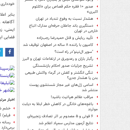
خودداری 
صدور ۱۰ فقره حکم قصاص برای «کلثوم
اکبری»
بنابر اع
هشدار نسبت به وفوع تندباد در تهران
آگاهانه 
دستگیری باند جاعلان حرفه‌ای مدارک اتباع
ایمنی، زم
خارجی در تهران
فضایی ای
تأیید ربایش و قتل حمیدرضا رجب‌زاده
کامیون با راننده ۸ ساله در اصفهان توقیف شد
"سوپر ال‌نینو"در راه است؟
رگبار باران و رعدوبرق در ارتفاعات تهران و البرز
تشریح جزئیات صدور احکام بازنشستگی
تنگی انگشتر و کفش در گرما؛ واکنش طبیعی
بدن یا هشدار جدی؟
اسامی ژل‌های غیر مجاز شستشوی پوست
منتشر شد
مراقب علائم هپاتیت باشید!
اخبار مرتب
باغچه‌های خانگی در کاهش خطر ابتلا به دیابت
خشم شدی
موثرند
فیلم/ 
۶ فوتی و ۵ مصدوم بر اثر تصادف زنجیره‌ای
رسانه 
نتایج آزمون مدارس سمپاد اعلام شد
برمی‌دارد