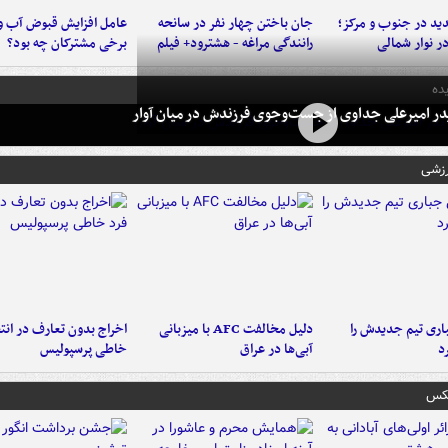
د در جنوب و مرکز؛
جان باختن چهار نفر در سانحه
عامل افزایش قبوض آب و
در نوار شمالی
رانندگی مراغه - هشترود+ فیلم
برخی مشترکان چه بود؟
ده
در امیرعلی جداوی از جست‌وجوی فرزندش در میان آوار
رزشی
ری تیم جدیدش را
دلیل مخالفت AFC با میزبانی
اخراج بدون تعارف در انتظ
د
آبی‌ها در عراق
خاطی پرسپولیس
عکس