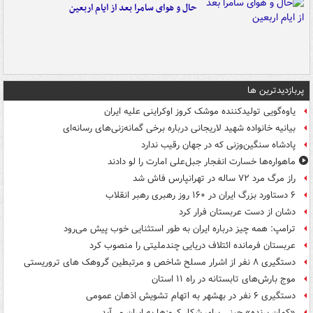
حال و هوای سامرا بعد از ایام اربعین
پربازدیدترین ها
یاوه‌گویی تولیدکننده موشک کروز اوکراینی علیه ایران
بیانیه خانواده شهید لاریجانی درباره برخی گمانه‌زنی‌های رسانه‌ای
پادشاه سنگین‌وزنی که در جهان رقیب ندارد
ماهواره‌ها خسارت انفجار جبل‌علی امارت را لو دادند
راز مرگ مرد ۷۲ ساله در تهرانپارس فاش شد
۶ دستاورد بزرگ ایران در ۱۶۰ روز رهبری رهبر انقلاب
دشان از دست عربستان فرار کرد
ترامپ: همه چیز درباره ایران به طور استثنایی خوب پیش می‌رود
عربستان فرمانده ائتلاف دریایی چندملیتی را منصوب کرد
دستگیری ۸ نفر از اشرار مسلح شاخص و مرتبطین گروهک های تروریستی
موج بارش‌های تابستانه در راه ۱۱ استان
دستگیری ۶ نفر در بهشهر به اتهام تشویش اذهان عمومی
«کمانِ پرنده» چینی برای شکار کروزها به ایران می‌آید