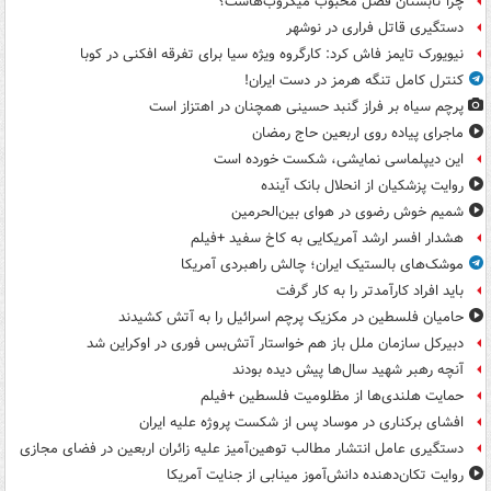
چرا تابستان فصل محبوب میکروب‌هاست؟
دستگیری قاتل فراری در نوشهر
نیویورک تایمز فاش کرد: کارگروه ویژه سیا برای تفرقه افکنی در کوبا
کنترل کامل تنگه هرمز در دست ایران!
پرچم سیاه بر فراز گنبد حسینی همچنان در اهتزاز است
ماجرای پیاده روی اربعین حاج رمضان
این دیپلماسی نمایشی، شکست خورده است
روایت پزشکیان از انحلال بانک آینده
شمیم خوش رضوی در هوای بین‌الحرمین
هشدار افسر ارشد آمریکایی به کاخ سفید +فیلم
موشک‌های بالستیک ایران؛ چالش راهبردی آمریکا
باید افراد کارآمدتر را به کار گرفت
حامیان فلسطین در مکزیک پرچم اسرائیل را به آتش کشیدند
دبیرکل سازمان ملل باز هم خواستار آتش‌بس فوری در اوکراین شد
آنچه رهبر شهید سال‌ها پیش دیده بودند
حمایت هلندی‌ها از مظلومیت فلسطین +فیلم
افشای برکناری در موساد پس از شکست پروژه علیه ایران
دستگیری عامل انتشار مطالب توهین‌آمیز علیه زائران اربعین در فضای مجازی
روایت تکان‌دهنده دانش‌آموز مینابی از جنایت آمریکا