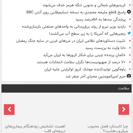
کریدورهای شمالی و جنوبی تنگه هرمز حذف می‌شوند
پاسخ قاطع ملیحه محمدی به نسخه تسلیم‌طلبی روی آنتن BBC
پرشدگی سدها به ۵۸درصد رسید
بازدید وزیر نیرو از روند برق‌رسانی به واحدهای صنعتی بازسازی‌شده
زنجیرهایی که آمریکا را به زیر سطح آب می‌کشند!
تثبیت دستاوردهای نظامی ایران در مرزهای غربی در سایه جنگ رمضان
دانا وایت به بن‌بست رسید
«کمانِ پرنده» چینی برای شکار کروزها به ایران می‌آید
۷۰ درصد از صهیونیست‌ها نگران سلامت انتخابات هستند
یاوه‌گویی تولیدکننده موشک کروز اوکراینی علیه ایران
حرم امیرالمومنین محیای آخر صفر شد
سلامت
ی
چرا تابستان فصل محبوب
اهمیت تشخیص زودهنگام بیماری‌های
نا
میکروب‌هاست؟
دریچه‌ای قلب
عو