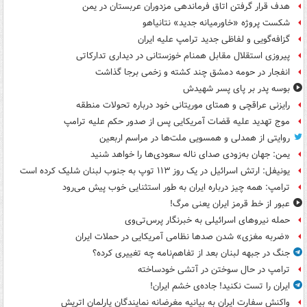
هدف قرار گرفتن اتاق‌ فرماندهی مزدوران عربستان در یمن
شکست پروژه «خاورمیانه جدید» نتانیاهو
گزافه‌گویی و لفاظی جدید ترامپ علیه ایران
پیروزی استقلال مقابل همنام خوزستانی در دیداری تدارکاتی
انفجار در حومه دمشق چند کشته و زخمی برجا گذاشت
بوسه‌ پدر بر پای پسر شهیدش
رایزنی عراقچی و همتای موریتانی خود درباره تحولات منطقه
موج تهدید علیه قضات آمریکایی پس از صدور حکم علیه ترامپ
روایتی از همدلی و همسویی ملت‌ها در مراسم اربعین
یمن: جهان به‌زودی صدای ناله سعودی‌ها را خواهد شنید
یونیفل: ارتش اسرائیل در یک روز ۱۱۳ توپ به جنوب لبنان شلیک کرده است
ترامپ: همه چیز درباره ایران به طور استثنایی خوب پیش می‌رود
عبور از خط قرمز ایران یعنی مرگ!
حمله نیروهای اسرائیلی به خبرنگار پرس‌تی‌وی
«ضربه مغزی» شدن صدها نظامی آمریکایی در حملات ایران
جنگ در جبهه لبنان بعد از تفاهم‌نامه چه تغییری کرده؟
ترامپ در حال سوختن در آتشی خودساخته
ایران را تست نکنید! جاده‌ی خشم ایران!
واکنش سفارت ایران به بیانیه مغرضانه نمایندگان پارلمان اتریش