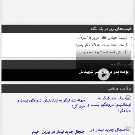
قیمت‌های روز در یک نگاه
قیمت جهانی طلا امروز ۱۵ مرداد
قیمت نفت برنت به ۷۹ دلار رسید
افزایش قیمت طلا و نقره جهانی
فیلم برگزیده
بوسه‌ پدر بر پای پسر شهیدش
برگزیده ورزشی
حمله تند فیگو به اینفانتینو: دروغگو، پَست‌ و
حیله‌گر!
جنجال جدید نیمار در برزیل +فیلم