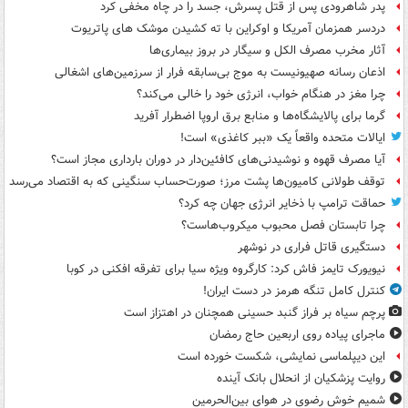
پدر شاهرودی پس از قتل پسرش، جسد را در چاه مخفی کرد
دردسر همزمان آمریکا و اوکراین با ته کشیدن موشک های پاتریوت
آثار مخرب مصرف الکل و سیگار در بروز بیماری‌ها
اذعان رسانه صهیونیست به موج بی‌سابقه فرار از سرزمین‌های اشغالی
چرا مغز در هنگام خواب، انرژی خود را خالی می‌کند؟
گرما برای پالایشگاه‌ها و منابع برق اروپا اضطرار آفرید
ایالات متحده واقعاً یک «ببر کاغذی» است!
آیا مصرف قهوه و نوشیدنی‌های کافئین‌دار در دوران بارداری مجاز است؟
توقف طولانی کامیون‌ها پشت مرز؛ صورت‌حساب سنگینی که به اقتصاد می‌رسد
حماقت ترامپ با ذخایر انرژی جهان چه کرد؟
چرا تابستان فصل محبوب میکروب‌هاست؟
دستگیری قاتل فراری در نوشهر
نیویورک تایمز فاش کرد: کارگروه ویژه سیا برای تفرقه افکنی در کوبا
کنترل کامل تنگه هرمز در دست ایران!
پرچم سیاه بر فراز گنبد حسینی همچنان در اهتزاز است
ماجرای پیاده روی اربعین حاج رمضان
این دیپلماسی نمایشی، شکست خورده است
روایت پزشکیان از انحلال بانک آینده
شمیم خوش رضوی در هوای بین‌الحرمین