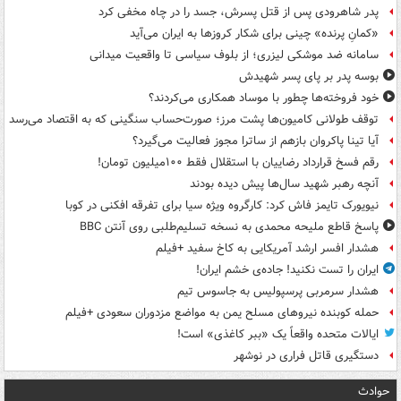
پدر شاهرودی پس از قتل پسرش، جسد را در چاه مخفی کرد
«کمانِ پرنده» چینی برای شکار کروزها به ایران می‌آید
سامانه ضد موشکی لیزری؛ از بلوف سیاسی تا واقعیت میدانی
بوسه‌ پدر بر پای پسر شهیدش
خود فروخته‌ها چطور با موساد همکاری می‌کردند؟
توقف طولانی کامیون‌ها پشت مرز؛ صورت‌حساب سنگینی که به اقتصاد می‌رسد
آیا تینا پاکروان بازهم از ساترا مجوز فعالیت می‌گیرد؟
رقم فسخ قرارداد رضاییان با استقلال فقط ۱۰۰میلیون تومان!
آنچه رهبر شهید سال‌ها پیش دیده بودند
نیویورک تایمز فاش کرد: کارگروه ویژه سیا برای تفرقه افکنی در کوبا
پاسخ قاطع ملیحه محمدی به نسخه تسلیم‌طلبی روی آنتن BBC
هشدار افسر ارشد آمریکایی به کاخ سفید +فیلم
ایران را تست نکنید! جاده‌ی خشم ایران!
هشدار سرمربی پرسپولیس به جاسوس تیم
حمله کوبنده نیروهای مسلح یمن به مواضع مزدوران سعودی +فیلم
ایالات متحده واقعاً یک «ببر کاغذی» است!
دستگیری قاتل فراری در نوشهر
حوادث