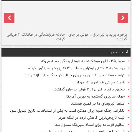
برخورد پراید با تیر برق ۲ فوتی بر جای
حادثه غرق‌شدگی در طاقانک ۲ قربانی
پد
گذاشت
گرفت
جس
آخرین اخبار
سوخو۳۵ با این موشک‌ها به ناوهای‌جنگی حمله می‌کند
روسیه: به ۳ کشتی اوکراین حمله و ۲۰۳ پهپاد را سرنگون کردیم
ترامپ مقاله‌ای را با عنوان پیروزی خیالی در جنگ ایران بازنشر کرد
قیمت جهانی طلا امروز ۱۶ مرداد
برخورد پراید با تیر برق ۲ فوتی بر جای گذاشت
حمله سایبری گسترده به بورس آمریکا
صنعا: نیروهای ما در کمین‌ هستند
تلگراف: جنگ علیه ایران ممکن است به یکی از اشتباهات تاریخ تبدیل شود
ثبت تاریخی‌ترین کاهش تردد در تنگه هرمز
تنظیم قولنامه برای اسناد سبزرنگ ممنوع شد
شروع تلخ مدافع تیم ملی پس از جدایی از پرسپولیس