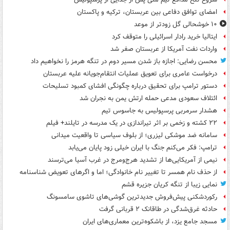
امضای توافق دفاعی بین عربستان، ترکیه و پاکستان
۱۰ خوشحالی گل زودتر از موعد
ایتالیا خرید رادار اسرائیلی را متوقف کرد
واردات نفت آمریکا از عربستان صفر شد
محسن رضایی: اجازه باز شدن مسیر دوم در تنگه هرمز را نخواهیم داد
درخواست عامری برای تعویق عملیات انتقام‌جویانه علیه عربستان
دستور ترامپ برای تحقیق درباره چگونگی افشای کمبود تسلیحات
ائتلاف سعودی مدعی حمله ارتش یمن به نجران شد
هشدار سرمربی پرسپولیس به جاسوس تیم
۲۲ کشته و زخمی بر اثر تیراندازی در یک مدرسه در تایلند+ فیلم
سامانه ضد موشکی لیزری؛ از بلوف سیاسی تا واقعیت میدانی
ترامپ: فکر می‌کنم جنگ با ایران خیلی زود پایان می‌یابد
نیمی از آمریکایی‌ها از تشدید هرج‌ومرج در غرب آسیا می‌ترسند
از حذف نام همسر تا تغییر نام خانوادگی؛ اما و اگرهای تعویض شناسنامه
نمایی زیبا از تنگه کریان جزیره قشم
رکوردشکنی پیش‌فروش جدیدترین گوشی‌های تاشوی سامسونگ
حادثه غرق‌شدگی در طاقانک ۲ قربانی گرفت
مسجد جامع یزد، از باشکوه‌ترین معماری‌های ایران