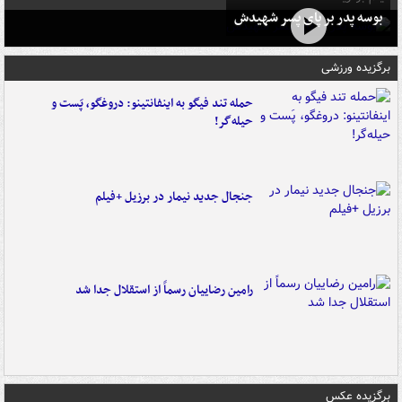
بوسه‌ پدر بر پای پسر شهیدش
برگزیده ورزشی
حمله تند فیگو به اینفانتینو: دروغگو، پَست‌ و
حیله‌گر!
جنجال جدید نیمار در برزیل +فیلم
رامین رضاییان رسماً از استقلال جدا شد
برگزیده عکس