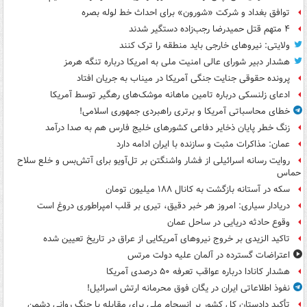
توافق بغداد و شرکت «شورون» برای احداث خط لوله بصره
۴ متهم قتل حمیدرضا رجب‌زاده دستگیر شدند
ولایتی: نیروهای خارجی باید منطقه را ترک کنند
هشدار دبیر شورای عالی امنیت ملی به امریکا درباره تنگه هرمز
پرونده حقوقی جنایت جنگی آمریکا در میناب به جریان افتاد
ادعای زلنسکی درباره تامین ماهانه موشک‌های رهگیر توسط آمریکا
خطای محاسباتی آمریکا و برتری راهبردی جمهوری اسلامی!
زنگ خطر پایان ذخایر دفاعی کشورهای خلیج فارس هم به صدا درآمد
عمان: مذاکرات مثبت و سازنده با ایران ادامه دارد
روایت رسانه اسرائیلی از فشار واشنگتن بر تل‌آویو برای آتش‌بس و خلع سلاح
حماس
سکه در آستانه بازگشت به کانال ۱۸۸ میلیون تومان
دریادار سیاری: امروز هر خبر دقیق، تیری بر قلب امپراطوری دروغ است
وقوع حادثه دریایی در ساحل عمان
تاکید الزیدی بر خروج نیروهای آمریکایی از عراق در تاریخ تعیین شده
اعتراضات گسترده در آلمان علیه دولت مرتس
هشدار کانادا درباره عواقب تعرفه ۵۰ درصدی آمریکا
نفوذ اطلاعاتی ایران در یگان فوق محرمانه ارتش اسرائیل!
تأکید دادستان کل کشور بر انسجام ملی برای مقابله با جنگ روانی دشمن