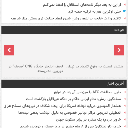
از این به بعد دیگر نامه‌های استقلال را امضا نمی‌کنم
حتی اوکراین هم به ترکیه حمله کرد
تاکید وزارت خارجه بر لزوم روشن شدن ابعاد جنایت تروریستی مزار شریف
حوادث
ای
هشدار نسبت به وفوع تندباد در تهران
لحظه انفجار جایگاه CNG "صحنه" در
دس
دوربین مداربسته
ات
آخرین اخبار
دلیل مخالفت AFC با میزبانی آبی‌ها در عراق
سخنگوی ارتش: نظم ایرانی حاکم بر تنگه غیرقابل بازگشت است
هشدار الموسوی درباره توطئه آمریکا برای ایجاد شکاف در نیروهای مسلح عراق
تعطیلی تدریجی مراکز دیالیز خصوصی به دلیل انباشت بدهی بیمه‌ها
خاویر باردم؛ یک ستاره در برابر سکوت جهان
خدمه ناو لینکلن: پس از ۸ ماه حضور در دریا خسته و درمانده‌ شدیم