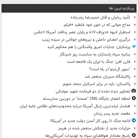
پربازدیدترین ها
تأیید ربایش و قتل حمیدرضا رجب‌زاده
مداح جوانی که در خون خود غلطید +فیلم
استقرار انبوه «دی‌اف‑۱۷» و پایان عصر پدافند آمریکا +عکس
درگیری اعضای داعش و نیروهای جولانی در سیده زینب
پزشکیان: جنایات امروز واشنگتن را هم محکوم کنید
بیانیه سپاه پاسداران به مناسبت روز خبرنگار
فارن افرز: جنگ با ایران یک فاجعه است
"سوپر ال‌نینو"در راه است؟
پالایشگاه سیزران منفجر شد
پاکستان: باید در برابر اسرائیل متحد شویم
تصاویر دیده‌ نشده از دو فرمانده شهید موشکی
لحظه انفجار جایگاه CNG "صحنه" در دوربین مداربسته
هشدار ارشدترین ژنرال آمریکا درباره محدودیت‌های نظامی علیه ایران
مقصد جدید پسر زیدان
ادامه جنگ تا روی کار آمدن دولت جدید در آمریکا!
جزئیات جدید از نفتکش منفجر شده در هرمز
پاسخ معنادار هوافضای سپاه به تهدیدات آمریکایی‌ها