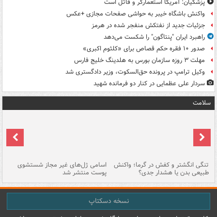
پزشکیان: آمریکا استعمارگر و قاتل است
واکنش باشگاه خیبر به حواشی صفحات مجازی +عکس
جزئیات جدید از نفتکش منفجر شده در هرمز
راهبرد ایران "پنتاگون" را شکست می‌دهد
صدور ۱۰ فقره حکم قصاص برای «کلثوم اکبری»
مهلت ۳ روزه سازمان بورس به هلدینگ خلیج فارس
وکیل ترامپ در پرونده حق‌السکوت، وزیر دادگستری شد
سردار علی عظمایی در کنار دو فرمانده شهید
سلامت
تنگی انگشتر و کفش در گرما؛ واکنش
اسامی ژل‌های غیر مجاز شستشوی
مر
طبیعی بدن یا هشدار جدی؟
پوست منتشر شد
نسخه دسکتاپ