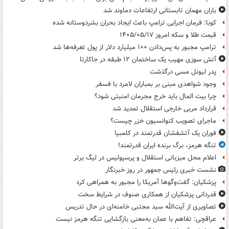
باران مهمان تابستانی ارتفاعات دماوند شد
کوبا: فرمان اجرایی ترامپ باعث ایجاد بحران بشردوستانه شده
قیمت طلا و سکه امروز ۱۴۰۵/۰۵/۱۷
ترامپ مجبور به پس‌دادن ۱۰۰ میلیارد دلار از پول تعرفه‌ها شد
آتش سوزی مهیب یک ساختمان ۱۲ طبقه در جاکارتا
پدر لیونل مسی درگذشت
وجود شواهدی مبنی بر بمباران لامرد با فسفر
چرا بیت المال باید خرج مجرمان امنیتی شود؟
قرارداد مربی خارجی استقلال تمدید شد
ماجرای تصویب کنوانسیون خزر چیست؟
فوران یک آتشفشان قدرتمند در کلمبیا
تنگه هرمز، برگ برنده ایران قدرتمند!
اعلام محل میزبانی استقلال و پرسپولیس در لیگ برتر
نشست خبری رئیس جمهور در روز خبرنگار
پزشکیان: گفت‌وگوها آمریکا را مجبور به همراهی کرد
قدردانی پزشکیان از همکاری صنوف در شرایط سخت
تصاویری از آیت‌الله سید مجتبی خامنه‌ای در حال تدریس
عراقچی: تفاهم با عمان به‌معنی بازگشایی تنگه هرمز نیست