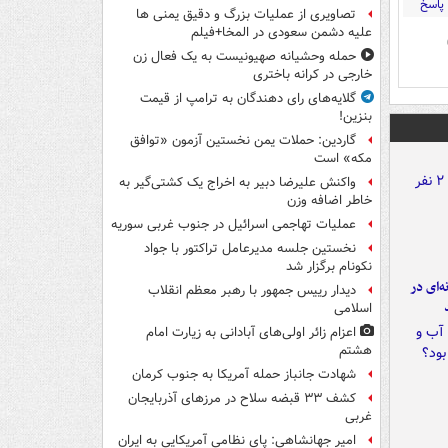
پاسخ
تصاویری از عملیات بزرگ و دقیق یمنی ها
علیه دشمن سعودی در المخا+فیلم
حمله وحشیانه صهیونیست به یک فعال زن
خارجی در کرانه باختری
گلایه‌های رای دهندگان به ترامپ از قیمت
بنزین!
گاردین: حملات یمن نخستین آزمون «توافق
مکه» است
واکنش علیرضا دبیر به اخراج یک کشتی‌گیر به
خاطر اضافه وزن
عملیات تهاجمی اسرائیل در جنوب غربی سوریه
نخستین جلسه مدیرعامل تراکتور با جواد
نکونام برگزار شد
ه‌ای در
دیدار رییس جمهور با رهبر معظم انقلاب
اسلامی
اعزام زائر اولی‌های آبادانی به زیارت امام
هشتم
شهادت جانباز حمله آمریکا به جنوب کرمان
کشف ۳۳ قبضه سلاح در مرزهای آذربایجان
غربی
امیر جهانشاهی: پای نظامی آمریکایی به ایران