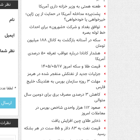
نظر شم
طعنه همتی به وزیر خزانه داری آمریکا
پشت‌پرده مداخله آمریکا در حمایت از یِن ژاپن؛
نام
خیرخواهی یا خودخواهی؟
توافق بغداد و شرکت «شورون» برای احداث
خط لوله بصره
ایمیل
سکه در آستانه بازگشت به کانال ۱۸۸ میلیون
تومان
نظر شما 
هشدار کانادا درباره عواقب تعرفه ۵۰ درصدی
آمریکا
قیمت طلا و سکه امروز ۱۴۰۵/۰۵/۱۷
جزئیات جدید از نفتکش منفجر شده در هرمز
مهلت ۳ روزه سازمان بورس به هلدینگ خلیج
فارس
*
لطفا عدد م
کاهش ۳ درصدی مصرف برق برای دومین سال
متوالی
صعود ۱۱۲ هزار واحدی شاخص بورس در
معاملات امروز
ذخایر طلای چین افزایش یافت
نظرات
قیمت نفت به ۸۳ دلار و ۵۵ سنت در هر بشکه
رسید