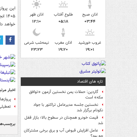
اذان صبح
طلوع آفتاب
اذان ظهر
۱۴۰۵
۱۲:۱۰
۰۵:۱۸
۰۳:۴۴
خواهد داد
غروب خورشید
اذان مغرب
نیمه‌شب شرعی
۲۳:۲۳
۱۹:۲۰
۱۹:۰۱
تازه های اقتصاد
اخبار مرتب
گاردین: حملات یمن نخستین آزمون «توافق
مکه» است
پروازها
نخستین جلسه مدیرعامل تراکتور با جواد
تعطیلی
نکونام برگزار شد
قیمت خودرو همچنان در سطوح بالا؛ بازار قفل
شد
برچسب‌ها
عامل افزایش قبوض آب و برق برخی مشترکان
چه بود؟