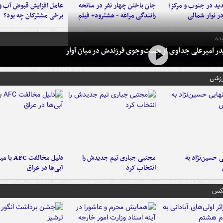
د در جنوب و مرکز؛
جان باختن چهار نفر در سانحه
عامل افزایش قبوض آب و
در نوار شمالی
رانندگی مراغه - هشترود+ فیلم
برخی مشترکان چه بود؟
ده
در امیرعلی جداوی از جست‌وجوی فرزندش در میان آوار
رزشی
 حسین‌نژاد به
مجتبی جباری تیم جدیدش را
دلیل مخالفت FC
انتخاب کرد
آبی‌ها در عراق
عکس