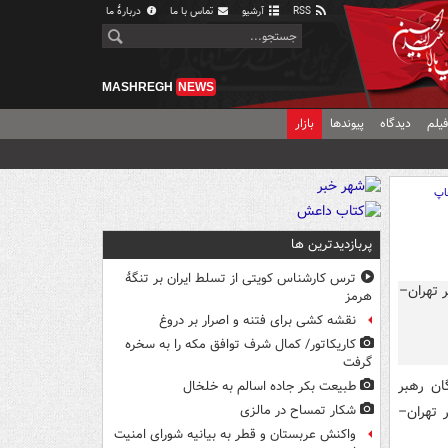
RSS
آرشیو
تماس با ما
دربارهٔ ما
MASHREGH
NEWS
یلم
دیدگاه
پیوندها
بازار
اپ
پربازدیدترین ها
ترس کارشناس کویتی از تسلط ایران بر تنگۀ
هرمز
نقشه کشی برای فتنه و اصرار بر دروغ
کاریکاتور/ کمال شرف توافق مکه را به سخره
گرفت
ان رهبر
طبیعت بکر جاده اسالم به خلخال
ده در مسیر تهران–
شکار تمساح در مالزی
واکنش عربستان و قطر به بیانیه شورای امنیت