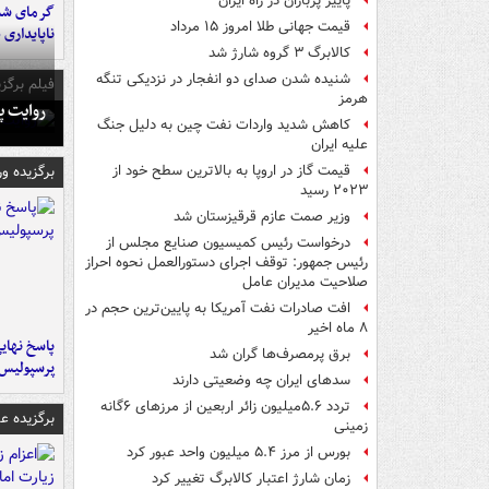
پاییز پرباران در راه ایران
گرمای شدی
قیمت جهانی طلا امروز ۱۵ مرداد
ناپایداری 
کالابرگ ۳ گروه شارژ شد
شنیده شدن صدای دو انفجار در نزدیکی تنگه
فیلم برگزی
هرمز
روایت پ
کاهش شدید واردات نفت چین به دلیل جنگ
علیه ایران
برگزیده و
قیمت گاز در اروپا به بالاترین سطح خود از
۲۰۲۳ رسید
وزیر صمت عازم قرقیزستان شد
درخواست رئیس کمیسیون صنایع مجلس از
رئیس جمهور: توقف اجرای دستورالعمل نحوه احراز
صلاحیت مدیران عامل
افت صادرات نفت آمریکا به پایین‌ترین حجم در
۸ ماه اخیر
پاسخ نهایی
برق پرمصرف‌ها گران شد
پرسپولیس
سدهای ایران چه وضعیتی دارند
تردد ۵.۶میلیون زائر اربعین از مرزهای ۶گانه
برگزیده 
زمینی
بورس از مرز ۵.۴ میلیون واحد عبور کرد
زمان شارژ اعتبار کالابرگ تغییر کرد