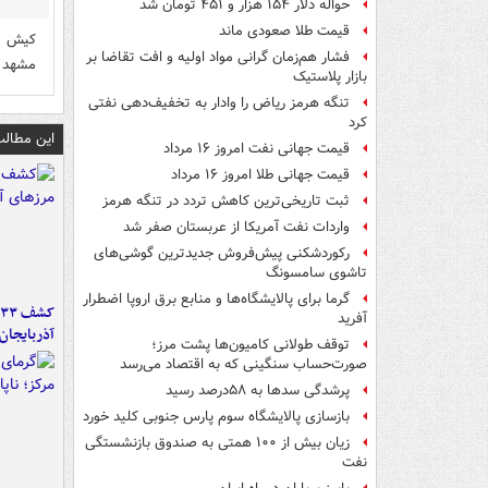
حواله دلار ۱۵۴ هزار و ۴۵۱ تومان شد
قیمت طلا صعودی ماند
کیش مش
فشار هم‌زمان گرانی مواد اولیه و افت تقاضا بر
مشهد
بازار پلاستیک
تنگه هرمز ریاض را وادار به تخفیف‌دهی نفتی
کرد
این مطالب
قیمت جهانی نفت امروز ۱۶ مرداد
قیمت جهانی طلا امروز ۱۶ مرداد
ثبت تاریخی‌ترین کاهش تردد در تنگه هرمز
واردات نفت آمریکا از عربستان صفر شد
رکوردشکنی پیش‌فروش جدیدترین گوشی‌های
تاشوی سامسونگ
گرما برای پالایشگاه‌ها و منابع برق اروپا اضطرار
آفرید
آذربایجان
توقف طولانی کامیون‌ها پشت مرز؛
صورت‌حساب سنگینی که به اقتصاد می‌رسد
پرشدگی سدها به ۵۸درصد رسید
بازسازی پالایشگاه سوم پارس جنوبی کلید خورد
زیان بیش از ۱۰۰ همتی به صندوق‌ بازنشستگی
نفت