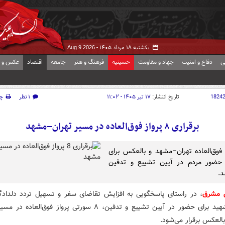
یکشنبه ۱۸ مرداد ۱۴۰۵ -
Aug 9 2026
ی
دفاع و امنیت
جهاد و مقاومت
حسینیه
فرهنگ و هنر
جامعه
اقتصاد
عکس و ف
1824
تاریخ انتشار:
۱۷ تیر ۱۴۰۵ - ۱۱:۰۲
۱ نظر
چ
برقراری ۸ پرواز فوق‌العاده در مسیر تهران–مشهد
ز فوق‌العاده تهران–مشهد و بالعکس برای
حضور مردم در آیین تشییع و تدفین
د.
ش مشرق
، در راستای پاسخگویی به افزایش تقاضای سفر و تسهیل تردد دلدادگ
مجاهد شهید برای حضور در آیین تشییع و تدفین، ۸ سورتی پرواز فوق‌العا
العکس برقرار می‌شود.