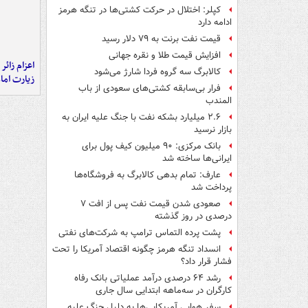
کپلر: اختلال در حرکت کشتی‌ها در تنگه هرمز
ادامه دارد
قیمت نفت برنت به ۷۹ دلار رسید
افزایش قیمت طلا و نقره جهانی
اعزام زائر 
کالابرگ سه گروه فردا شارژ می‌شود
زیارت اما
فرار بی‌سابقه کشتی‌های سعودی از باب
المندب
۲.۶ میلیارد بشکه نفت با جنگ علیه ایران به
بازار نرسید
بانک مرکزی: ۹۰ میلیون کیف پول برای
ایرانی‌ها ساخته شد
عارف: تمام بدهی کالابرگ به فروشگاه‌ها
پرداخت شد
صعودی شدن قیمت نفت پس از افت ۷
درصدی در روز گذشته
پشت پرده التماس ترامپ به شرکت‌های نفتی
انسداد تنگه هرمز چگونه اقتصاد آمریکا را تحت
فشار قرار داد؟
رشد ۶۴ درصدی درآمد عملیاتی بانک رفاه
کارگران در سه‌ماهه ابتدایی سال جاری
سفر هوایی آمریکایی‌ها به دلیل جنگ علیه