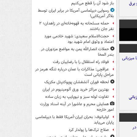
 برق
باز شود آن را قطع می‌کنیم
رسوایی دیپلماسی آمریکا در برابر ایران توسط
بلاگر آمریکایی!
حمله مسلحانه به قهوه‌خانه‌ای در زاهدان؛ ۲
نفر جان باختند
حجت‌الاسلام سعیدی: شهید خادمی مورد
اعتماد و وثوق امام شهید بود
حملات انصارالله یمن به مواضع مزدوران در
بندر المخا
فولاد راه استقلال را با رضاییان رفت
عراقچی: مذاکرات با عمان درباره تنگه هرمز در
مراحل پایانی است
لحظه فوران آتشفشان پوپوکتپتل مکزیک
بهترین مراکز خرید ورق آلومینیوم در ایران
A با میزبانی
تفاوت لوله سبز و نیوپایپ به زبان ساده
همایش محرم و عاشورا در آینه اسناد وزارت
امور خارجه
اولیانوف: بحران ایران-آمریکا فقط با دیپلماسی
پایان می‌یابد
صلاح ترک‌ها را پولدار کرد