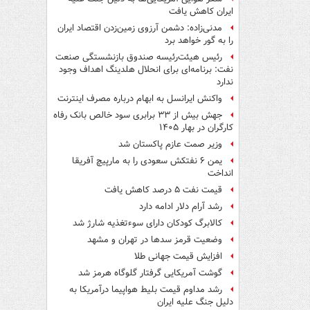
ایران کاهش یافت
مدنی‌زاده: دشمن آرزوی زمین‌زدن اقتصاد ایران
را به گور خواهد برد
رئیس هیئت‌رئیسه صندوق بازنشستگی صنعت
نفت: برنامه‌ای برای انحلال هلدینگ اهداف وجود
ندارد
واکنش ایرانسل به ابهام درباره مصرف اینترنت
جهش بیش از ۳۳ برابری سود خالص بانک رفاه
کارگران در بهار ۱۴۰۵
وزیر صمت عازم پاکستان شد
یمن ۶ نفتکش سعودی را به مارپیچ آفریقا
انداخت
قیمت نفت ۵ درصد کاهش یافت
رشد آرام دلار ادامه دارد
کالابرگ کودکان دارای سوءتغذیه شارژ شد
وضعیت قرمز سدها در تهران و مشهد
افزایش قیمت جهانی طلا
گوشت آمریکایی گرفتار گلوگاه هرمز شد
رشد مداوم قیمت بلیط هواپیما درآمریکا به
دلیل جنگ علیه ایران