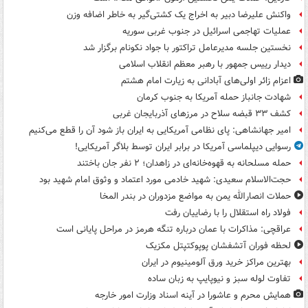
واکنش علیرضا دبیر به اخراج یک کشتی‌گیر به خاطر اضافه وزن
عملیات تهاجمی اسرائیل در جنوب غربی سوریه
نخستین جلسه مدیرعامل تراکتور با جواد نکونام برگزار شد
دیدار رییس جمهور با رهبر معظم انقلاب اسلامی
اعزام زائر اولی‌های آبادانی به زیارت امام هشتم
شهادت جانباز حمله آمریکا به جنوب کرمان
کشف ۳۳ قبضه سلاح در مرزهای آذربایجان غربی
امیر جهانشاهی: پای نظامی آمریکایی به ایران باز شود آن را قطع می‌کنیم
رسوایی دیپلماسی آمریکا در برابر ایران توسط بلاگر آمریکایی!
حمله مسلحانه به قهوه‌خانه‌ای در زاهدان؛ ۲ نفر جان باختند
حجت‌الاسلام سعیدی: شهید خادمی مورد اعتماد و وثوق امام شهید بود
حملات انصارالله یمن به مواضع مزدوران در بندر المخا
فولاد راه استقلال را با رضاییان رفت
عراقچی: مذاکرات با عمان درباره تنگه هرمز در مراحل پایانی است
لحظه فوران آتشفشان پوپوکتپتل مکزیک
بهترین مراکز خرید ورق آلومینیوم در ایران
تفاوت لوله سبز و نیوپایپ به زبان ساده
همایش محرم و عاشورا در آینه اسناد وزارت امور خارجه