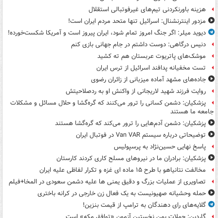
هزینه باورنکردنی تیم‌های غیرفوتبالی استقلال
مزدور اینترنشنال: اسرائیل تنها متحد مردم ایران است!
دیوید میلر: اگر جنگ امروز تمام شود، ایران پیروز است و آمریکا شکست‌خورده!
دنیس درگاهی: دوست داشتم در جام جهانی بازی کنم
موشک‌های پاتریوت عربستان هم ته‌ کشید
تست مخفیانه پدافند اسرائیل از ترس ایران
جاده‌های مشهد آماده میزبانی از زائران رضوی
روایت فرزند شهید لاریجانی از واکنش او به ردصلاحیتش
پزشکیان: دشمن کسانی را ترور می‌کنند که گره‌گشا و حلال مسائل و مشکلات
جامعه ما هستند
پزشکیان: دشمن آدم‌هایی را ترور می‌کند که گره‌گشا هستند
توضیحاتی درباره سیستم Van VAR در فوتبال ایران
پاسخ نهایی حسین‌نژاد به پرسپولیس
پزشکیان: برادران ما در نیروهای مسلح کاری کردند کارستان
مخالفت نتانیاهو با طرح ۱۵ ماده ای غزه و تکرار لفاظی علیه ایران
تصاویری از عملیات بزرگ و دقیق یمنی ها علیه دشمن سعودی در المخا+فیلم
حمله وحشیانه صهیونیست به یک فعال زن خارجی در کرانه باختری
گلایه‌های رای دهندگان به ترامپ از قیمت بنزین!
گاردین: حملات یمن نخستین آزمون «توافق مکه» است