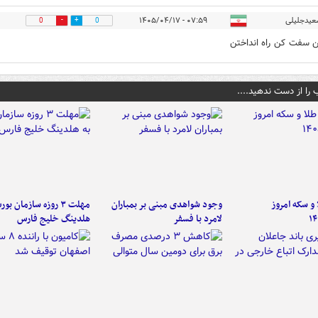
یدجلیلی
۰۷:۵۹ - ۱۴۰۵/۰۴/۱۷
0
0
سفت کن راه انداختن
 را از دست ندهید....
و سکه امروز
وجود شواهدی مبنی بر بمباران
مهلت ۳ روزه سازمان بو
۱۴
لامرد با فسفر
هلدینگ خلیج فارس