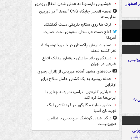
ده ۸ ساله در اصفهان
خوشبینی بارسلونا به عملی شدن انتقال رودری
لحظه انفجار جایگاه CNG "صحنه" در دوربین
مداربسته
ترک ها روی ستاره بلژیکی دست گذاشتند
قطع دست عربستان سعودیِ تحت حمایت
آمریکا
عملیات ارتش پاکستان در خیبرپختونخوا؛ ۸
نفر کشته شدند
دستگیری باند جاعلان حرفه‌ای مدارک اتباع
خارجی در تهران
جاده‌های مشهد آماده میزبانی از زائران رضوی
حمله روسیه به یک کشتی حامل سلاح برای
اوکراین
هیلاری کلینتون: ترامپ نمی‌داند چطور با
ایرانی‌ها مذاکره کند
 به
حضور نماینده گل‌گهر در قرعه‌کشی لیگ
قهرمانان آسیا
درگیر شدن گردشگر اسپانیایی با نظامی
صهیونیست