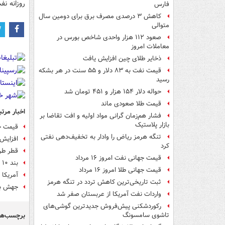
روزانه نف
فارس
کاهش ۳ درصدی مصرف برق برای دومین سال
متوالی
صعود ۱۱۲ هزار واحدی شاخص بورس در
معاملات امروز
ذخایر طلای چین افزایش یافت
قیمت نفت به ۸۳ دلار و ۵۵ سنت در هر بشکه
رسید
حواله دلار ۱۵۴ هزار و ۴۵۱ تومان شد
قیمت طلا صعودی ماند
اخبار مرتب
فشار هم‌زمان گرانی مواد اولیه و افت تقاضا بر
بازار پلاستیک
قیمت جهان
تنگه هرمز ریاض را وادار به تخفیف‌دهی نفتی
افزایش
کرد
قطر طرح
قیمت جهانی نفت امروز ۱۶ مرداد
بند ۱۰ تفاهمنامه اسلام‌آباد هم به طور کامل توسط آمریکا نقض شد
قیمت جهانی طلا امروز ۱۶ مرداد
آمریکا مجوز ۱۰ روزه درباره مع
ثبت تاریخی‌ترین کاهش تردد در تنگه هرمز
جهش بعد
واردات نفت آمریکا از عربستان صفر شد
رکوردشکنی پیش‌فروش جدیدترین گوشی‌های
برچسب‌ها
تاشوی سامسونگ