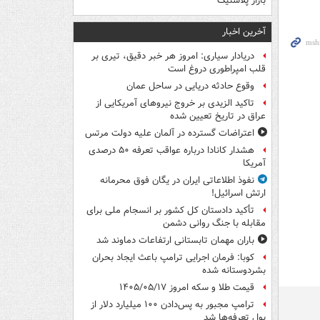
بازار پلاستیک
آخرین اخبار
دریادار سیاری: امروز هر خبر دقیق، تیری بر
قلب امپراطوری دروغ است
وقوع حادثه دریایی در ساحل عمان
تاکید الزیدی بر خروج نیروهای آمریکایی از
عراق در تاریخ تعیین شده
اعتراضات گسترده در آلمان علیه دولت مرتس
هشدار کانادا درباره عواقب تعرفه ۵۰ درصدی
آمریکا
نفوذ اطلاعاتی ایران در یگان فوق محرمانه
ارتش اسرائیل!
تأکید دادستان کل کشور بر انسجام ملی برای
مقابله با جنگ روانی دشمن
باران مهمان تابستانی ارتفاعات دماوند شد
کوبا: فرمان اجرایی ترامپ باعث ایجاد بحران
بشردوستانه شده
قیمت طلا و سکه امروز ۱۴۰۵/۰۵/۱۷
ترامپ مجبور به پس‌دادن ۱۰۰ میلیارد دلار از
پول تعرفه‌ها شد