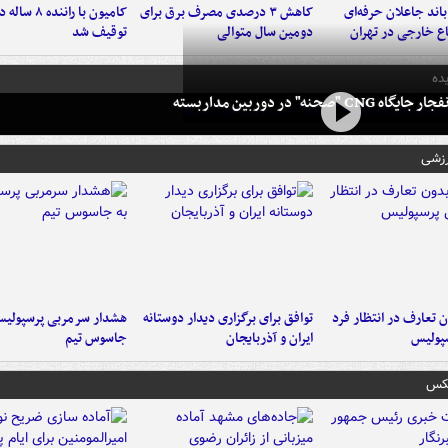
اند جاعلان حرفه‌ای
کاهش ۳ درصدی مصرف برق برای
کامیون با رانن
اع خارجی در تهران
دومین سال متوالی
توقیف شد
ده
 CNG "صحنه" در دوربین مداربسته
رزشی
 تعارف در انتظار فرد
توافق برای برگزاری دیدار دوستانه
هشدار سرمربی پرسپولیس
پولیس
ایران و آذربایجان
جاسوس تیم
عکس