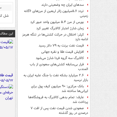
سدهای ایران چه وضعیتی دارند
سع
تردد ۵.۶میلیون زائر اربعین از مرزهای ۶گانه
شل کن 
زمینی
بورس از مرز ۵.۴ میلیون واحد عبور کرد
زمان شارژ اعتبار کالابرگ تغییر کرد
این مطالب
کپلر: اختلال در حرکت کشتی‌ها در تنگه هرمز
ادامه دارد
قیمت نفت برنت به ۷۹ دلار رسید
افزایش قیمت طلا و نقره جهانی
کالابرگ سه گروه فردا شارژ می‌شود
فرار بی‌سابقه کشتی‌های سعودی از باب
المندب
قیمت طلا 
۲.۶ میلیارد بشکه نفت با جنگ علیه ایران به
۰۵/۰۵/۱۷
بازار نرسید
بانک مرکزی: ۹۰ میلیون کیف پول برای
ایرانی‌ها ساخته شد
عارف: تمام بدهی کالابرگ به فروشگاه‌ها
پرداخت شد
صعودی شدن قیمت نفت پس از افت ۷
درصدی در روز گذشته