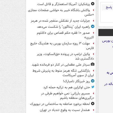
پزشکیان: آمریکا استعمارگر و قاتل است
پاسخ
واکنش باشگاه خیبر به حواشی صفحات مجازی
+عکس
جزئیات جدید از نفتکش منفجر شده در هرمز
راهبرد ایران "پنتاگون" را شکست می‌دهد
صدور ۱۰ فقره حکم قصاص برای «کلثوم
اکبری»
مهلت ۳ روزه سازمان بورس به هلدینگ خلیج
فارس
وکیل ترامپ در پرونده حق‌السکوت، وزیر
دادگستری شد
سردار علی عظمایی در کنار دو فرمانده شهید
بازگشایی تنگه هرمز منوط به پذیرش شروط
رس به
ایران از سوی آمریکاست
روز خبرنگار نامبارک!
حتی اوکراین هم به ترکیه حمله کرد
مسرور بارزانی: نمی خواهیم طرفی در
درگیری‌های منطقه باشیم
لحظه برخورد صاعقه به ساختمانی در نیویورک
هشدار نسبت به وفوع تندباد در تهران