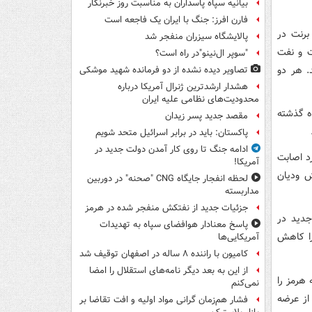
بیانیه سپاه پاسداران به مناسبت روز خبرنگار
فارن افرز: جنگ با ایران یک فاجعه است
برنت در
پالایشگاه سیزران منفجر شد
ار جهانی، با ۹۶ سنت افزایش، به ۷۵ دلار و ۱۲ سنت و نفت
"سوپر ال‌نینو"در راه است؟
یش، به ۷۱ دلار و ۴۹ سنت رسید. هر دو
تصاویر دیده‌ نشده از دو فرمانده شهید موشکی
هشدار ارشدترین ژنرال آمریکا درباره
محدودیت‌های نظامی علیه ایران
اه گذشته
مقصد جدید پسر زیدان
پاکستان: باید در برابر اسرائیل متحد شویم
ادامه جنگ تا روی کار آمدن دولت جدید در
د اصابت
آمریکا!
ش ودیان
لحظه انفجار جایگاه CNG "صحنه" در دوربین
مداربسته
جزئیات جدید از نفتکش منفجر شده در هرمز
جدید در
پاسخ معنادار هوافضای سپاه به تهدیدات
را کاهش
آمریکایی‌ها
کامیون با راننده ۸ ساله در اصفهان توقیف شد
از این به بعد دیگر نامه‌های استقلال را امضا
 هرمز را
نمی‌کنم
 از عرضه
فشار هم‌زمان گرانی مواد اولیه و افت تقاضا بر