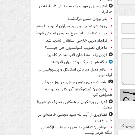
آتش سوزی مهیب یک ساختمان ۱۲ طبقه در
جاکارتا
پدر لیونل مسی درگذشت
وجود شواهدی مبنی بر بمباران لامرد با فسفر
چرا بیت المال باید خرج مجرمان امنیتی شود؟
قرارداد مربی خارجی استقلال تمدید شد
ماجرای تصویب کنوانسیون خزر چیست؟
فوران یک آتشفشان قدرتمند در کلمبیا
تنگه هرمز، برگ برنده ایران قدرتمند!
اعلام محل میزبانی استقلال و پرسپولیس در
لیگ برتر
نشست خبری رئیس جمهور در روز خبرنگار
پزشکیان: گفت‌وگوها آمریکا را مجبور به
همراهی کرد
قدردانی پزشکیان از همکاری صنوف در شرایط
سخت
تصاویری از آیت‌الله سید مجتبی خامنه‌ای در
حال تدریس
بررسی: 0
عراقچی: تفاهم با عمان به‌معنی بازگشایی
تنگه هرمز نیست