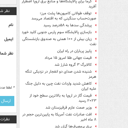
گرما برای پالایشگاه‌ها و منابع برق اروپا اضطرار
آفرید
نظر شم
توقف طولانی کامیون‌ها پشت مرز؛
صورت‌حساب سنگینی که به اقتصاد می‌رسد
نام
پرشدگی سدها به ۵۸درصد رسید
بازسازی پالایشگاه سوم پارس جنوبی کلید خورد
ایمیل
زیان بیش از ۱۰۰ همتی به صندوق‌ بازنشستگی
نفت
پاییز پرباران در راه ایران
نظر شما 
قیمت جهانی طلا امروز ۱۵ مرداد
کالابرگ ۳ گروه شارژ شد
شنیده شدن صدای دو انفجار در نزدیکی تنگه
هرمز
کاهش شدید واردات نفت چین به دلیل جنگ
*
لطفا عدد م
علیه ایران
قیمت گاز در اروپا به بالاترین سطح خود از
۲۰۲۳ رسید
وزیر صمت عازم قرقیزستان شد
افت صادرات نفت آمریکا به پایین‌ترین حجم در
نظرات
۸ ماه اخیر
برق پرمصرف‌ها گران شد