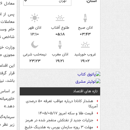
استان:
معادل ۲.۷۶ درصد افزایش، در ۷۰ دلار و ۴۴ سنت در هر بشکه بسته شد.
پس از ان
اذان صبح
طلوع آفتاب
اذان ظهر
۱۲:۱۰
۰۵:۱۸
۰۳:۴۳
شاخص نفت
وزارت خزا
غروب خورشید
اذان مغرب
نیمه‌شب شرعی
مجوزی صادر 
۲۳:۲۳
۱۹:۲۱
۱۹:۰۲
این اقدا
قرار گرف
باشد، نی
بر اساس 
تازه های اقتصاد
خاورمیان
هشدار کانادا درباره عواقب تعرفه ۵۰ درصدی
دهد.»
آمریکا
قیمت طلا و سکه امروز ۱۴۰۵/۰۵/۱۷
سرمایه‌گذ
جزئیات جدید از نفتکش منفجر شده در هرمز
زیر نظر د
مهلت ۳ روزه سازمان بورس به هلدینگ خلیج