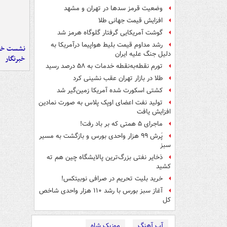
وضعیت قرمز سدها در تهران و مشهد
افزایش قیمت جهانی طلا
گوشت آمریکایی گرفتار گلوگاه هرمز شد
رشد مداوم قیمت بلیط هواپیما درآمریکا به
نشست خبر
دلیل جنگ علیه ایران
خبرنگار
تورم نقطه‌به‌نقطه خدمات به ۵۸ درصد رسید
طلا در بازار تهران عقب نشینی کرد
کشتی اسکورت شده آمریکا زمین‌گیر شد
تولید نفت اعضای اوپک پلاس به صورت نمادین
افزایش یافت
ماجرای ۵ همتی که بر باد رفت!
پَرش ۹۹ هزار واحدی بورس و بازگشت به مسیر
سبز
ذخایر نفتی بزرگ‌ترین پالایشگاه چین هم ته
کشید
خرید بلیت تحریم در صرافی نوبیتکس!
آغاز سبز بورس با رشد ۱۱۰ هزار واحدی شاخص
کل
آپ آهنگ
موزیک شاه