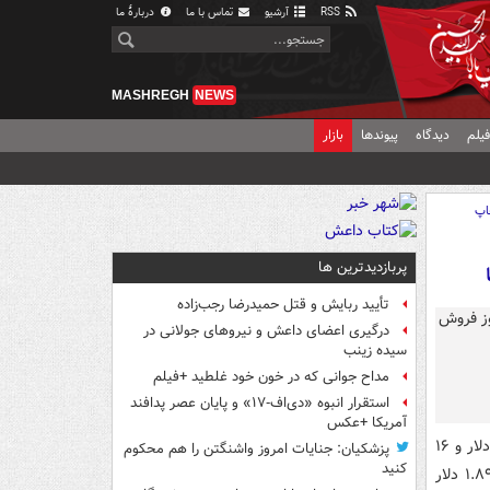
RSS
آرشیو
تماس با ما
دربارهٔ ما
MASHREGH
NEWS
یلم
دیدگاه
پیوندها
بازار
اپ
پربازدیدترین ها
تأیید ربایش و قتل حمیدرضا رجب‌زاده
درگیری اعضای داعش و نیروهای جولانی در
سیده زینب
مداح جوانی که در خون خود غلطید +فیلم
استقرار انبوه «دی‌اف‑۱۷» و پایان عصر پدافند
آمریکا +عکس
، قیمت نفت خام برنت با ۲.۱۷ دلار معادل ۳.۰۱ درصد افزایش، در ۷۴ دلار و ۱۶
پزشکیان: جنایات امروز واشنگتن را هم محکوم
کنید
سنت در هر بشکه بسته شد، در حالی که نفت خام وست تگزاس اینترمدیت آمریکا با ۱.۸۹ دلار