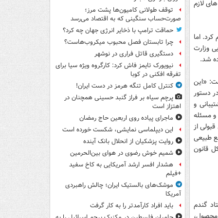
های لازم
توقف طولانی کامیون‌ها پشت مرز؛
صورت‌حساب سنگینی که به اقتصاد می‌رسد
حماقت ترامپ با ذخایر انرژی جهان چه کرد؟
این شرکت اعلام کرد. اما
چرا تابستان فصل محبوب میکروب‌هاست؟
اونی روستایی وزارت
دستگیری قاتل فراری در نوشهر
نیویورک تایمز فاش کرد: کارگروه ویژه سیا برای
تفرقه افکنی در کوبا
فت: «این
کنترل کامل تنگه هرمز در دست ایران!
در دستور
پرچم سیاه بر فراز گنبد حسینی همچنان در
پشتیبانی و
اهتزاز است
 و مسئله
ماجرای پیاده روی اربعین حاج رمضان
 که بخش قابل قبولی از
این دیپلماسی نمایشی، شکست خورده است
ع طبیعی
روایت پزشکیان از انحلال بانک آینده
 ۹۲ خبر داده بود. ( کل قانون
شمیم خوش رضوی در هوای بین‌الحرمین
هشدار افسر ارشد آمریکایی به کاخ سفید
+فیلم
موشک‌های بالستیک ایران؛ چالش راهبردی
آمریکا
 با عنوان ستاد گندم
باید افراد کارآمدتر را به کار گرفت
 محصول،
حامیان فلسطین در مکزیک پرچم اسرائیل را به