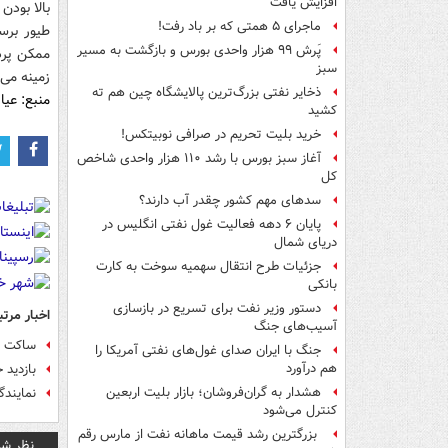
افزایش یافت
بالا بود
ماجرای ۵ همتی که بر باد رفت!
طیور برس
پَرش ۹۹ هزار واحدی بورس و بازگشت به مسیر
ممکن پرد
سبز
زمینه می
ذخایر نفتی بزرگ‌ترین پالایشگاه چین هم ته
منبع: عیار
کشید
خرید بلیت تحریم در صرافی نوبیتکس!
آغاز سبز بورس با رشد ۱۱۰ هزار واحدی شاخص
کل
سدهای مهم کشور چقدر آب دارند؟
پایان ۶ دهه فعالیت غول نفتی انگلیس در
دریای شمال
جزئیات طرح انتقال سهمیه سوخت به کارت
بانکی
دستور وزیر نفت برای تسریع در بازسازی
اخبار مرتب
آسیب‌های جنگ
ساکت ت
جنگ با ایران صدای غول‌های نفتی آمریکا را
هم درآورد
بازدید 
هشدار به گران‌فروشان؛ بازار بلیت اربعین
نمایندگ
کنترل می‌شود
بزرگترین رشد قیمت ماهانه نفت از مارس رقم
نظر شم