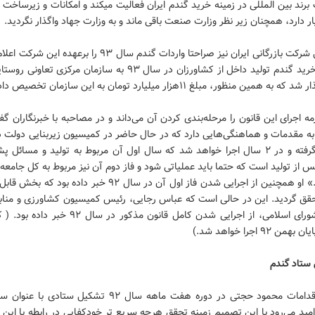
برند بین المللی در زمینه خرید گندم ایران فعالیت میکند و امکانات و زیرساخت 
یار دارد، همچنان زیر نظر وزارت صنعت باقی ماند و به وزارت جهاد واگذار نگردید.
مدیرعامل شرکت بازرگانی ایران نیز صراحتا واردات گندم سال ۹۳ را برعهده 
از طرفی خرید گندم تولید داخل از کشاورزان در سال ۹۳ به سازمان مرکزی تع
ه همین منظور، مبلغ ۱۱هزار میلیارد تومان به این سازمان تخصیص داده شد.
ه اجرای این قانون را مرحله‌بندی کردن آن می‌داند و در مصاحبه با خبرنگاران گ
به مقدمات و هماهنگی‌‌هایی دارد که در حال حاضر در کمیسیون زیربنایی دولت 
کار قرار گرفته و در ۲ سال اجرا خواهد شد که سال اول آن مربوط به تولید و مسائل 
از تولید است که حتما باید عملیاتی شود و فاز دوم آن نیز مربوط به کل جامعه
غذا است.» او همچنین از اجرایی شدن فاز اول آن در سال ۹۲ خبر داده بود
حقق گردید. این در حالی است که عباس رجایی، رئیس کمیسیون کشاورزی و مناب
مجلس شورای اسلامی، از اجرایی شدن کامل قانون مذکور در سال
من ۹۲ اجرا خواهد شد.)
از دیگر اقدامات محمود حجتی در دوره هفت ماهه سال ۹۲ تشکیل ستادی
مید می‌رود با این تصمیم زمینه تحقق هرچه سریع تر خودکفایی در رابطه با این