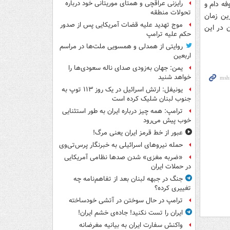
ه دام و
رایزنی عراقچی و همتای موریتانی خود درباره
تحولات منطقه
ین زمان
موج تهدید علیه قضات آمریکایی پس از صدور
 در این
حکم علیه ترامپ
روایتی از همدلی و همسویی ملت‌ها در مراسم
اربعین
یمن: جهان به‌زودی صدای ناله سعودی‌ها را
خواهد شنید
یونیفل: ارتش اسرائیل در یک روز ۱۱۳ توپ به
جنوب لبنان شلیک کرده است
ترامپ: همه چیز درباره ایران به طور استثنایی
خوب پیش می‌رود
عبور از خط قرمز ایران یعنی مرگ!
حمله نیروهای اسرائیلی به خبرنگار پرس‌تی‌وی
«ضربه مغزی» شدن صدها نظامی آمریکایی
در حملات ایران
جنگ در جبهه لبنان بعد از تفاهم‌نامه چه
تغییری کرده؟
ترامپ در حال سوختن در آتشی خودساخته
ایران را تست نکنید! جاده‌ی خشم ایران!
واکنش سفارت ایران به بیانیه مغرضانه