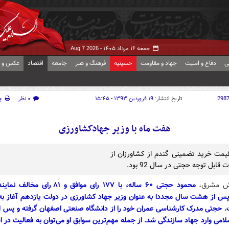
جمعه ۱۶ مرداد ۱۴۰۵ -
Aug 7 2026
ی
دفاع و امنیت
جهاد و مقاومت
حسینیه
فرهنگ و هنر
جامعه
اقتصاد
عکس و ف
298
تاریخ انتشار:
۱۹ فروردین ۱۳۹۳ - ۱۵:۴۵
۰ نظر
چ
هفت ماه با وزیر جهادکشاورزی
یمت خرید تضمینی گندم از کشاورزان از
قابل توجه حجتی در سال 92 بود.
ش مشرق،
محمود حجتی ۶۰ ساله، با ۱۷۷ رای موافق و ۸۱ رای مخال
 از هشت سال مجددا به عنوان وزیر جهاد کشاورزی در دولت یازدهم آغاز به 
. حجتی مدرک کارشناسی عمران خود را از دانشگاه صنعتی اصفهان گرفته و پس از
لامی وارد جهاد سازندگی شد. از جمله مهم‌ترین سوابق او می‌توان به فعالیت در ا