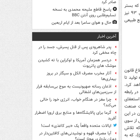
صادر کرد
که بستر
پاسخ قاطع ملیحه محمدی به نسخه
توسعه کشاورزی هستند، اشاره ی چندانی نداشته که این رویکرد در لایحه بودجه سال ۹۳ نیز
تسلیم‌طلبی روی آنتن BBC
ع طبیعی
حال و هوای سامرا بعد از ایام اربعین
آخرین اخبار
پدر شاهرودی پس از قتل پسرش، جسد را در
چاه مخفی کرد
دردسر همزمان آمریکا و اوکراین با ته کشیدن
موشک های پاتریوت
کشاورزی در سال ۹۲ تصویب و ابلاغ قانون
آثار مخرب مصرف الکل و سیگار در بروز
ولید تا
بیماری‌ها
هد کرد.
اذعان رسانه صهیونیست به موج بی‌سابقه فرار
در رابطه
از سرزمین‌های اشغالی
 استعفای
چرا مغز در هنگام خواب، انرژی خود را خالی
می‌کند؟
رت صنعت
گرما برای پالایشگاه‌ها و منابع برق اروپا اضطرار
ن در این
آفرید
ی از سوی
ایالات متحده واقعاً یک «ببر کاغذی» است!
 که تلاش
آیا مصرف قهوه و نوشیدنی‌های کافئین‌دار در
های مخالفان این طرح بی نتیجه نماند و در قانون ابلاغی، شرکت بازرگانی دولتی ایران (gtc)، که به
دوران بارداری مجاز است؟