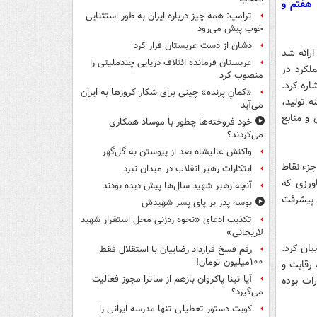
 هفتم و
ترامپ: همه چیز درباره ایران به طور استثنایی
خوب پیش می‌رود
دشان از دست عربستان فرار کرد
رائه شد
عربستان فرمانده ائتلاف دریایی چندملیتی را
لکرد در
منصوب کرد
ره کرد.
«کمانِ پرنده» چینی برای شکار کروزها به ایران
 تولید،
می‌آید
و منابع
خود فروخته‌ها چطور با موساد همکاری
می‌کردند؟
واکنش عالیشاه بعد از پیوستن به گل‌گهر
زء نقاط
ابتکارات رهبر انقلاب در میدان نبرد
ورزی که
آنچه رهبر شهید سال‌ها پیش دیده بودند
 پیشرفت
بوسه‌ پدر بر پای پسر شهیدش
تکذیب ادعای «نحوه ردزنی محل استقرار شهید
لاریجانی»
یان کرد.
رقم فسخ قرارداد رضاییان با استقلال فقط
۱۰۰میلیون تومان!
رقابت و
آیا تینا پاکروان بازهم از ساترا مجوز فعالیت
ات بوده
می‌گیرد؟
کویت دستور تعطیلی تنها مدرسه ایرانی را