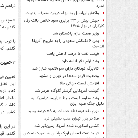
نفت: برنامه‌ای برای انحلال هلدینگ اهداف وجود
فراهم شو
ندارد
واکنش ایرانسل به ابهام درباره مصرف اینترنت
جهش بیش از ۳۳ برابری سود خالص بانک رفاه
کارگران در بهار ۱۴۰۵
گندم به گ
وزیر صمت عازم پاکستان شد
با توجه 
یمن ۶ نفتکش سعودی را به مارپیچ آفریقا
انداخت
گندم، که 
قیمت نفت ۵ درصد کاهش یافت
رشد آرام دلار ادامه دارد
۳-تعیین قیمت خرید تضمینی گندم
کالابرگ کودکان دارای سوءتغذیه شارژ شد
وضعیت قرمز سدها در تهران و مشهد
این اتفاق
افزایش قیمت جهانی طلا
که با توج
گوشت آمریکایی گرفتار گلوگاه هرمز شد
مقدار اع
رشد مداوم قیمت بلیط هواپیما درآمریکا به
دلیل جنگ علیه ایران
کاشت گند
تورم نقطه‌به‌نقطه خدمات به ۵۸ درصد رسید
کشور در سال ۹۳ به میزان قابل قبو
طلا در بازار تهران عقب نشینی کرد
در این را
کشتی اسکورت شده آمریکا زمین‌گیر شد
گندم، قیم
تولید نفت اعضای اوپک پلاس به صورت نمادین