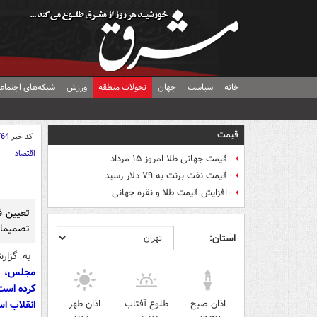
خانه
سیاست
جهان
تحولات منطقه
ورزش
شبکه‌های اجتماع
قیمت
کد خبر
764
اقتصاد
قیمت جهانی طلا امروز ۱۵ مرداد
قیمت نفت برنت به ۷۹ دلار رسید
افزایش قیمت طلا و نقره جهانی
تعیین ق
تصمیمات 
استان:
به گزار
مجلس، پس
کرده است
اذان صبح
طلوع آفتاب
اذان ظهر
انقلاب اس