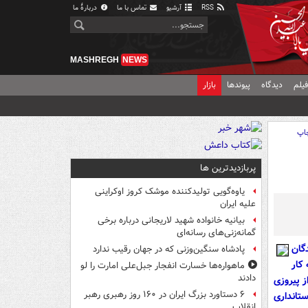
RSS
آرشیو
تماس با ما
دربارهٔ ما
MASHREGH
NEWS
یلم
دیدگاه
پیوندها
بازار
اپ
پربازدیدترین ها
یاوه‌گویی تولیدکننده موشک کروز اوکراینی
علیه ایران
بیانیه خانواده شهید لاریجانی درباره برخی
گمانه‌زنی‌های رسانه‌ای
ف نمایندگان
پادشاه سنگین‌وزنی که در جهان رقیب ندارد
کار
ماهواره‌ها خسارت انفجار جبل‌علی امارت را لو
دادند
 پیروزی
۶ دستاورد بزرگ ایران در ۱۶۰ روز رهبری رهبر
ستانداری
انقلاب