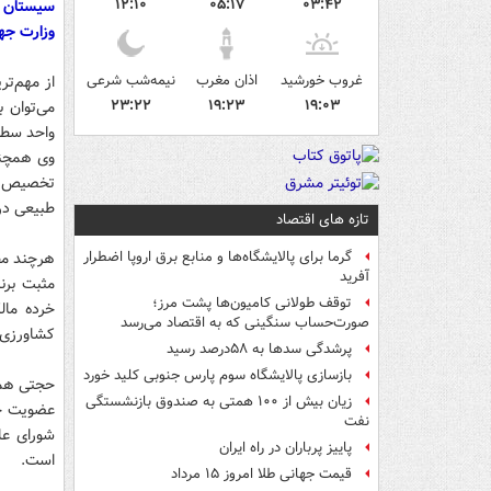
۱۲:۱۰
۰۵:۱۷
۰۳:۴۲
سیستان و
وزارت جه
غروب خورشید
اذان مغرب
نیمه‌شب شرعی
از مهم‌ت
۲۳:۲۲
۱۹:۲۳
۱۹:۰۳
می‌توان 
واحد سطح
وی همچنی
تخصیص یا
طبیعی در 
تازه های اقتصاد
هرچند مط
گرما برای پالایشگاه‌ها و منابع برق اروپا اضطرار
آفرید
مثبت برن
توقف طولانی کامیون‌ها پشت مرز؛
خرده مال
صورت‌حساب سنگینی که به اقتصاد می‌رسد
کشاورزی ا
پرشدگی سدها به ۵۸درصد رسید
بازسازی پالایشگاه سوم پارس جنوبی کلید خورد
حجتی همچن
زیان بیش از ۱۰۰ همتی به صندوق‌ بازنشستگی
عضویت جه
نفت
شورای عا
پاییز پرباران در راه ایران
است.
قیمت جهانی طلا امروز ۱۵ مرداد