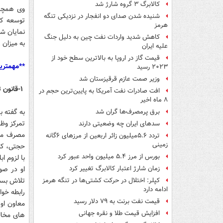
کالابرگ ۳ گروه شارژ شد
وی همچنی
شنیده شدن صدای دو انفجار در نزدیکی تنگه
هرمز
نمایان ش
کاهش شدید واردات نفت چین به دلیل جنگ
به میزان ۴۸ درصد نسبت به سال قبل کاهش یافته است.
علیه ایران
قیمت گاز در اروپا به بالاترین سطح خود از
**مهمتری
۲۰۲۳ رسید
وزیر صمت عازم قرقیزستان شد
۱-قانون تمرکز وظایف بخش کشاورزی در وزارت جهاد کشاورزی
افت صادرات نفت آمریکا به پایین‌ترین حجم در
۸ ماه اخیر
برق پرمصرف‌ها گران شد
تمرکز وظ
سدهای ایران چه وضعیتی دارند
مصرف محص
تردد ۵.۶میلیون زائر اربعین از مرزهای ۶گانه
زمینی
حجتی، که 
بورس از مرز ۵.۴ میلیون واحد عبور کرد
با لزوم ا
او در صو
زمان شارژ اعتبار کالابرگ تغییر کرد
تلاش بسیا
کپلر: اختلال در حرکت کشتی‌ها در تنگه هرمز
ادامه دارد
رابطه خوا
قیمت نفت برنت به ۷۹ دلار رسید
معاون اول
افزایش قیمت طلا و نقره جهانی