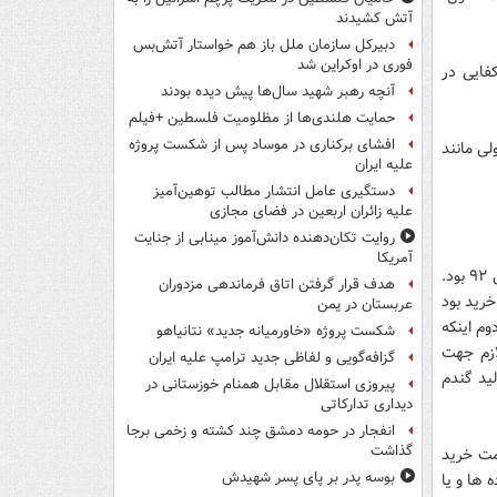
آتش کشیدند
دبیرکل سازمان ملل باز هم خواستار آتش‌بس
فوری در اوکراین شد
به خودکفایی در
آنچه رهبر شهید سال‌ها پیش دیده بودند
حمایت هلندی‌ها از مظلومیت فلسطین +فیلم
افشای برکناری در موساد پس از شکست پروژه
ی مانند
علیه ایران
دستگیری عامل انتشار مطالب توهین‌آمیز
علیه زائران اربعین در فضای مجازی
روایت تکان‌دهنده دانش‌آموز مینابی از جنایت
آمریکا
تعیین قیمت خرید تضمینی گندم از کشاورزان از دیگر تصمیمات قابل توجه حجتی در سال ۹۲ بود.
هدف قرار گرفتن اتاق‌ فرماندهی مزدوران
خرید بود
عربستان در یمن
وم اینکه
شکست پروژه «خاورمیانه جدید» نتانیاهو
ازم جهت
گزافه‌گویی و لفاظی جدید ترامپ علیه ایران
ید گندم
پیروزی استقلال مقابل همنام خوزستانی در
دیداری تدارکاتی
انفجار در حومه دمشق چند کشته و زخمی برجا
گذاشت
یمت خرید
بوسه‌ پدر بر پای پسر شهیدش
 ها و یا