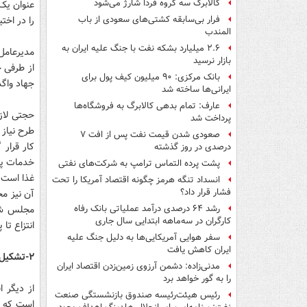
کالابرگ سه گروه فردا شارژ می‌شود
عنوان یک 
را در اخت
فرار بی‌سابقه کشتی‌های سعودی از باب
المندب
۲.۶ میلیارد بشکه نفت با جنگ علیه ایران به
بازار نرسید
بانک مرکزی: ۹۰ میلیون کیف پول برای
جهاد واگذار شد که ب
ایرانی‌ها ساخته شد
عارف: تمام بدهی کالابرگ به فروشگاه‌ها
حجتی لازم
پرداخت شد
طرح نیاز 
صعودی شدن قیمت نفت پس از افت ۷
درصدی در روز گذشته
خدمات پس 
پشت پرده التماس ترامپ به شرکت‌های نفتی
انسداد تنگه هرمز چگونه اقتصاد آمریکا را تحت
فشار قرار داد؟
آن نیز م
رشد ۶۴ درصدی درآمد عملیاتی بانک رفاه
کارگران در سه‌ماهه ابتدایی سال جاری
انتزاع تا پایان به
سفر هوایی آمریکایی‌ها به دلیل جنگ علیه
ایران کاهش یافت
۲-تشکیل ستاد گندم
مدنی‌زاده: دشمن آرزوی زمین‌زدن اقتصاد ایران
را به گور خواهد برد
رئیس هیئت‌رئیسه صندوق بازنشستگی صنعت
است که ا