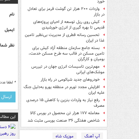
خورد
واردات ۲۰۰ هزار تن گوشت قرمز برای تعادل
نام
در بازار
کیش روی ریل توسعه از احیای پروژه‌های
قدیمی تا بهره گیری از انرژی خورشیدی
ایمیل
تحسین رسانه قطری از مدیریت بی‌نظیر تامین
غذا در ایران
نظر شما 
بسته جامع سازمان منطقه آزاد کیش برای
تامین مسکن در فالب سه طرح مسکن خدمت،
بومیان و کارگران
مهم‌ترین تاسیسات انرژی جهان در تیررس
موشک‌های ایرانی
خودروهای جدید شیائومی در راه بازار
*
لطفا عدد م
افزایش مجدد تورم در منطقه یورو به‌دلیل جنگ
علیه ایران
رفع نیاز به واردات بنزین با کاهش ۱۵ درصدی
مصرف
معامله ۱۷۷ هزار تن محصول در بورس کالا
این مطالب
شاخص‌ هفتگی ۳۶ صنعت بورسی مثبت شد
آپ آهنگ
موزیک شاه