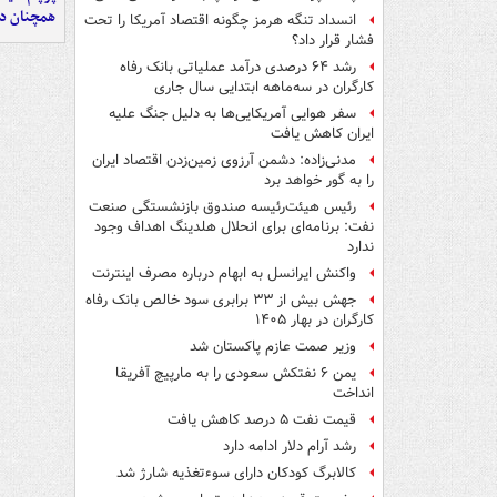
همچنان در
انسداد تنگه هرمز چگونه اقتصاد آمریکا را تحت
فشار قرار داد؟
رشد ۶۴ درصدی درآمد عملیاتی بانک رفاه
کارگران در سه‌ماهه ابتدایی سال جاری
سفر هوایی آمریکایی‌ها به دلیل جنگ علیه
ایران کاهش یافت
مدنی‌زاده: دشمن آرزوی زمین‌زدن اقتصاد ایران
را به گور خواهد برد
رئیس هیئت‌رئیسه صندوق بازنشستگی صنعت
نفت: برنامه‌ای برای انحلال هلدینگ اهداف وجود
ندارد
واکنش ایرانسل به ابهام درباره مصرف اینترنت
جهش بیش از ۳۳ برابری سود خالص بانک رفاه
کارگران در بهار ۱۴۰۵
وزیر صمت عازم پاکستان شد
یمن ۶ نفتکش سعودی را به مارپیچ آفریقا
انداخت
قیمت نفت ۵ درصد کاهش یافت
رشد آرام دلار ادامه دارد
کالابرگ کودکان دارای سوءتغذیه شارژ شد