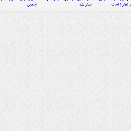
 اهتزاز است
صفر شد
اربعین