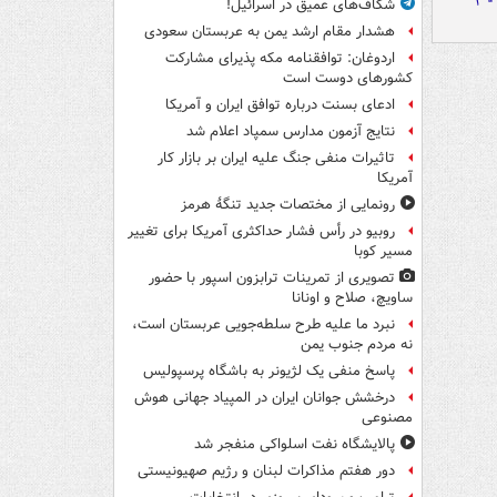
شکاف‌های عمیق در اسرائیل!
هشدار مقام ارشد یمن به عربستان سعودی
اردوغان: توافقنامه مکه پذیرای مشارکت
کشورهای دوست است
ادعای بسنت درباره توافق ایران و آمریکا
نتایج آزمون مدارس سمپاد اعلام شد
تاثیرات منفی جنگ علیه ایران بر بازار کار
آمریکا
رونمایی از مختصات جدید تنگۀ هرمز
روبیو در رأس فشار حداکثری آمریکا برای تغییر
مسیر کوبا
تصویری از تمرینات ترابزون اسپور با حضور
ساویچ، صلاح و اونانا
نبرد ما علیه طرح سلطه‌جویی عربستان است،
نه مردم جنوب یمن
پاسخ منفی یک لژیونر به باشگاه پرسپولیس
درخشش جوانان ایران در المپیاد جهانی هوش
مصنوعی
پالایشگاه نفت اسلواکی منفجر شد
دور هفتم مذاکرات لبنان و رژیم صهیونیستی