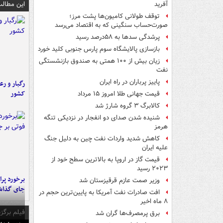
این مطالب
آفرید
توقف طولانی کامیون‌ها پشت مرز؛
صورت‌حساب سنگینی که به اقتصاد می‌رسد
پرشدگی سدها به ۵۸درصد رسید
بازسازی پالایشگاه سوم پارس جنوبی کلید خورد
زیان بیش از ۱۰۰ همتی به صندوق‌ بازنشستگی
نفت
پاییز پرباران در راه ایران
رگبار و رع
کشور
قیمت جهانی طلا امروز ۱۵ مرداد
کالابرگ ۳ گروه شارژ شد
شنیده شدن صدای دو انفجار در نزدیکی تنگه
هرمز
کاهش شدید واردات نفت چین به دلیل جنگ
علیه ایران
قیمت گاز در اروپا به بالاترین سطح خود از
۲۰۲۳ رسید
وزیر صمت عازم قرقیزستان شد
جای گذا
افت صادرات نفت آمریکا به پایین‌ترین حجم در
۸ ماه اخیر
فیلم برگزی
برق پرمصرف‌ها گران شد