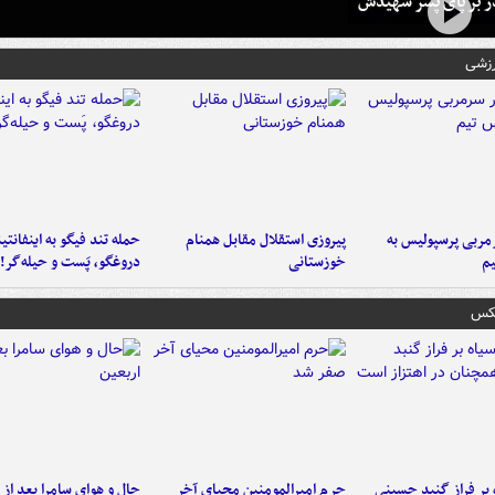
در بر پای پسر شهیدش
رزشی
ربی پرسپولیس به
پیروزی استقلال مقابل همنام
حمله تند فیگو به اینفانتین
م
خوزستانی
دروغگو، پَست‌ و حیله‌گر!
عکس
 بر فراز گنبد حسینی
حرم امیرالمومنین محیای آخر
حال و هوای سامرا بعد از ا