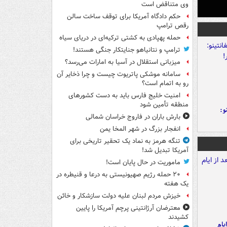
وی متناقض است
حکم دادگاه آمریکا برای توقف ساخت سالن
رقص ترامپ
حمله پهپادی به کشتی ترکیه‌ای در دریای سیاه
ترامپ و نتانیاهو جنایتکار جنگی هستند!
میزبانی استقلال در آسیا به امارات می‌رسد؟
سامانه موشکی پاتریوت چیست و چرا ذخایر آن
رو به اتمام است؟
امنیت خلیج فارس باید به دست کشورهای
منطقه تأمین شود
و:
بارش باران در فاروج خراسان شمالی
انفجار بزرگ در شهر المخا یمن
تنگه هرمز به نماد یک تحقیر تاریخی برای
آمریکا تبدیل شد!
ماموریت در حال پایان است!
۲۰ حمله رژیم صهیونیستی به درعا و قنیطره در
یک هفته
خیزش مردم لبنان علیه دولت سازشکار و خائن
معترضان آرژانتینی پرچم آمریکا را پایین
کشیدند
یام