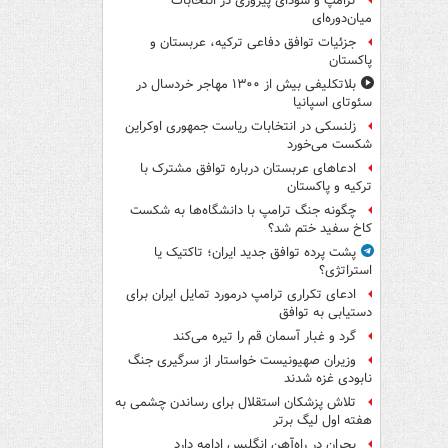
ترامپ و سودای پیروزی در انتخابات
میان‌دوره‌ای
جزئیات توافق دفاعی ترکیه، عربستان و
پاکستان
بلاتکلیفی بیش از ۱۳۰۰ مهاجر خردسال در
سئوتای اسپانیا
زلنسکی در انتخابات ریاست جمهوری اوکراین
شکست می‌خورد
ادعاهای عربستان درباره توافق مشترک با
ترکیه و پاکستان
چگونه جنگ ترامپ با دانشگاه‌ها به شکست
کاخ سفید ختم شد؟
پشت پرده توافق جدید ایران؛ تاکتیک یا
استراتژی؟
ادعای تکراری ترامپ درمورد تمایل ایران برای
دستیابی به توافق
گرد و غبار آسمان قم را تیره می‌کند
وزیران صهیونیست خواستار از سرگیری جنگ
نابودی غزه شدند
تلاش پزشکان استقلال برای رساندن چشمی به
هفته اول لیگ برتر
بحران در راه‌آهن انگلیس ادامه دارد