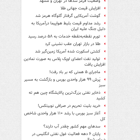
وضعیت قرمز سدها در تهران و مشهد
افزایش قیمت جهانی طلا
گوشت آمریکایی گرفتار گلوگاه هرمز شد
رشد مداوم قیمت بلیط هواپیما درآمریکا به
دلیل جنگ علیه ایران
تورم نقطه‌به‌نقطه خدمات به ۵۸ درصد رسید
طلا در بازار تهران عقب نشینی کرد
کشتی اسکورت شده آمریکا زمین‌گیر شد
تولید نفت اعضای اوپک پلاس به صورت نمادین
افزایش یافت
ماجرای ۵ همتی که بر باد رفت!
پَرش ۹۹ هزار واحدی بورس و بازگشت به مسیر
سبز
ذخایر نفتی بزرگ‌ترین پالایشگاه چین هم ته
کشید
خرید بلیت تحریم در صرافی نوبیتکس!
آغاز سبز بورس با رشد ۱۱۰ هزار واحدی شاخص
کل
سدهای مهم کشور چقدر آب دارند؟
پایان ۶ دهه فعالیت غول نفتی انگلیس در
دریای شمال