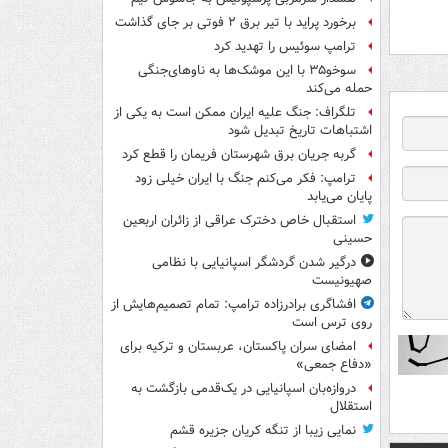
برخورد پراید با تیر برق ۲ فوتی بر جای گذاشت
ترامپ سوئیس را تهدید کرد
سوخو۳۵ با این موشک‌ها به ناوهای‌جنگی
حمله می‌کند
تلگراف: جنگ علیه ایران ممکن است به یکی از
اشتباهات تاریخ تبدیل شود
گربه جریان برق شهرستان فریمان را قطع کرد
ترامپ: فکر می‌کنم جنگ با ایران خیلی زود
پایان می‌یابد
استقبال خاص دخترک عراقی از زائران اربعین
حسینی
درگیر شدن گردشگر اسپانیایی با نظامی
صهیونیست
افشاگری برادرزاده ترامپ: تمام تصمیم‌هایش از
روی ترس است
امضای سران پاکستان، عربستان و ترکیه برای
«دفاع جمعی»
دروازه‌بان اسپانیایی در یک‌قدمی بازگشت به
استقلال
نمایی زیبا از تنگه کریان جزیره قشم