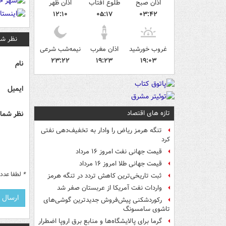
اذان صبح
طلوع آفتاب
اذان ظهر
۱۲:۱۰
۰۵:۱۷
۰۳:۴۲
نظر شم
غروب خورشید
اذان مغرب
نیمه‌شب شرعی
۲۳:۲۲
۱۹:۲۳
۱۹:۰۳
نام
ایمیل
تازه های اقتصاد
نظر شما 
تنگه هرمز ریاض را وادار به تخفیف‌دهی نفتی
کرد
قیمت جهانی نفت امروز ۱۶ مرداد
قیمت جهانی طلا امروز ۱۶ مرداد
*
لطفا عدد م
ثبت تاریخی‌ترین کاهش تردد در تنگه هرمز
واردات نفت آمریکا از عربستان صفر شد
رکوردشکنی پیش‌فروش جدیدترین گوشی‌های
تاشوی سامسونگ
گرما برای پالایشگاه‌ها و منابع برق اروپا اضطرار