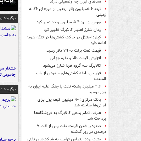
بوسه‌ پ
سدهای ایران چه وضعیتی دارند
تردد ۵.۶میلیون زائر اربعین از مرزهای ۶گانه
زمینی
برگزیده و
بورس از مرز ۵.۴ میلیون واحد عبور کرد
زمان شارژ اعتبار کالابرگ تغییر کرد
کپلر: اختلال در حرکت کشتی‌ها در تنگه هرمز
ادامه دارد
قیمت نفت برنت به ۷۹ دلار رسید
افزایش قیمت طلا و نقره جهانی
کالابرگ سه گروه فردا شارژ می‌شود
هشدار سرم
فرار بی‌سابقه کشتی‌های سعودی از باب
جاسوس تی
المندب
۲.۶ میلیارد بشکه نفت با جنگ علیه ایران به
برگزیده 
بازار نرسید
بانک مرکزی: ۹۰ میلیون کیف پول برای
ایرانی‌ها ساخته شد
عارف: تمام بدهی کالابرگ به فروشگاه‌ها
پرداخت شد
صعودی شدن قیمت نفت پس از افت ۷
درصدی در روز گذشته
پرچم سیاه
پشت پرده التماس ترامپ به شرکت‌های نفتی