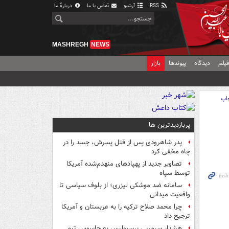
RSS
آرشیو
تماس با ما
دربارهٔ ما
MASHREGH
NEWS
یلم
دیدگاه
پیوندها
بازار
اپ
پربازدیدترین ها
پدر شاهرودی پس از قتل پسرش، جسد را در
چاه مخفی کرد
تصاویر جدید از پهپادهای منهدم‌شده آمریکا
توسط سپاه
سامانه ضد موشکی لیزری؛ از بلوف سیاسی تا
واقعیت میدانی
چرا محمد صلاح ترکیه را به عربستان و آمریکا
ترجیح داد
هشدار سرمربی پرسپولیس به جاسوس تیم