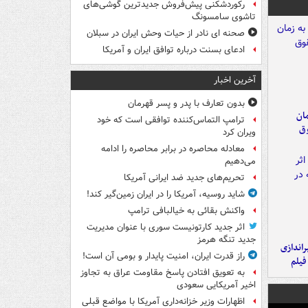
رکوردشکنی پیش‌فروش جدیدترین گوشی‌های
تاشوی سامسونگ
صحنه ای نادر از حیات وحش ایران در سبلان
ادعای بسنت درباره توافق ایران و آمریکا
آخرین اخبار
بدون تعارف با پدر و پسر قهرمان
مان
ترامپ التماس‌کننده توافقی است که خود
وق
ویران کرد
معادله محاصره در برابر محاصره را ادامه
می‌دهیم
تحریم‌های جدید ضد ایرانی آمریکا
شاید روسیه، آمریکا را در ایران زمین‌گیر کند!
واکنش بقائی به خیالبافی ترامپ
اثر جدید کارتونیست سوری با عنوان مدیریت
جدید تنگه هرمز
یراندازی
راز قدرت ایران، امنیت پایدار و بومی آن است!
فیلم
به تعویق افتادن پاسخ مقاومت عراق به تجاوز
اخیر آمریکایی سعودی
اظهارات وزیر خزانه‌داری آمریکا با مواضع قبلی