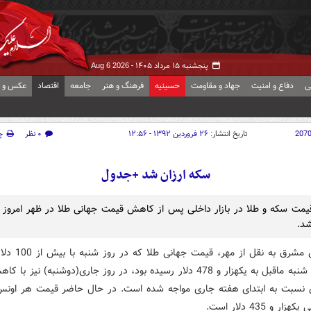
پنجشنبه ۱۵ مرداد ۱۴۰۵ -
Aug 6 2026
ی
دفاع و امنیت
جهاد و مقاومت
حسینیه
فرهنگ و هنر
جامعه
اقتصاد
عکس و ف
207
تاریخ انتشار:
۲۶ فروردین ۱۳۹۲ - ۱۲:۵۶
۰ نظر
چ
سکه ارزان شد +جدول
مت سکه و طلا در بازار داخلی پس از کاهش قیمت جهانی طلا در ظهر امروز 
د.
به گزارش مشرق به نقل از مه
نسبت به شنبه ماقبل به یکهزار و 478 دلار رسیده بود، در روز جاری(دوشنبه) نیز
ری نسبت به ابتدای هفته جاری مواجه شده است. در حال حاضر قیمت هر اونس
زار و 435 دلار است.