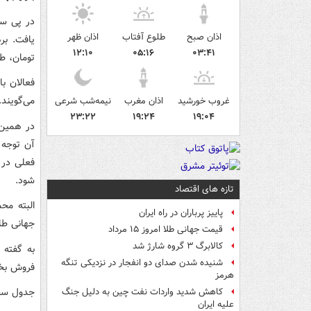
در پی سق
اذان صبح
طلوع آفتاب
اذان ظهر
۱۲:۱۰
۰۵:۱۶
۰۳:۴۱
تومان، طرح قدیم 20 هزار تومان و هر گرم ط
فعالان ب
می‌گویند. در
غروب خورشید
اذان مغرب
نیمه‌شب شرعی
۲۳:۲۲
۱۹:۲۴
۱۹:۰۴
در همین 
آن توجه 
فعلی در 
شود.
تازه های اقتصاد
البته مح
پاییز پرباران در راه ایران
جهانی طلا
قیمت جهانی طلا امروز ۱۵ مرداد
کالابرگ ۳ گروه شارژ شد
به گفته 
شنیده شدن صدای دو انفجار در نزدیکی تنگه
فروش بخش
هرمز
جدول سقو
کاهش شدید واردات نفت چین به دلیل جنگ
علیه ایران