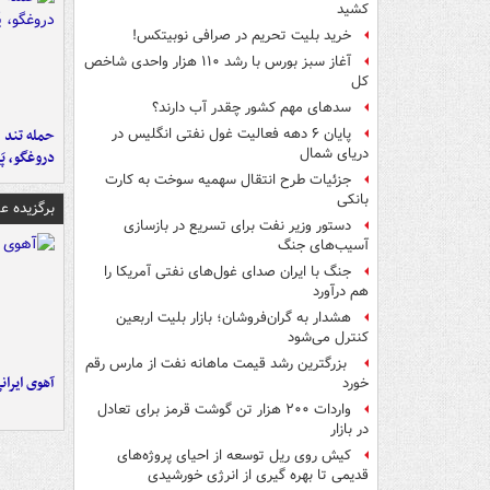
کشید
خرید بلیت تحریم در صرافی نوبیتکس!
آغاز سبز بورس با رشد ۱۱۰ هزار واحدی شاخص
کل
سدهای مهم کشور چقدر آب دارند؟
حمله تند ف
پایان ۶ دهه فعالیت غول نفتی انگلیس در
دریای شمال
دروغگو، پَ
جزئیات طرح انتقال سهمیه سوخت به کارت
بانکی
برگزیده 
دستور وزیر نفت برای تسریع در بازسازی
آسیب‌های جنگ
جنگ با ایران صدای غول‌های نفتی آمریکا را
هم درآورد
هشدار به گران‌فروشان؛ بازار بلیت اربعین
کنترل می‌شود
بزرگترین رشد قیمت ماهانه نفت از مارس رقم
آهوی ایران
خورد
واردات ۲۰۰ هزار تن گوشت قرمز برای تعادل
در بازار
کیش روی ریل توسعه از احیای پروژه‌های
قدیمی تا بهره گیری از انرژی خورشیدی