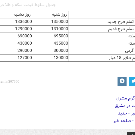
جدول سقوط قیمت سکه و طلا در ب
روز شنبه
روز دشنبه
تمام طرح جدید
1350000
1336000
تمام طرح قدیم
1310000
1290000
سکه
695000
690000
سکه
435000
430000
گرمی
300000
290000
لای 18 عیار
130000
127000