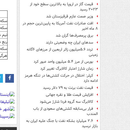
قیمت گاز در اروپا به بالاترین سطح خود از
۲۰۲۳ رسید
وزیر صمت عازم قرقیزستان شد
سکه 
افت صادرات نفت آمریکا به پایین‌ترین حجم در
سکه 
۸ ماه اخیر
نیم 
برق پرمصرف‌ها گران شد
ربع 
سدهای ایران چه وضعیتی دارند
سکه 
تردد ۵.۶میلیون زائر اربعین از مرزهای ۶گانه
زمینی
هرگرم ط
بورس از مرز ۵.۴ میلیون واحد عبور کرد
زمان شارژ اعتبار کالابرگ تغییر کرد
کپلر: اختلال در حرکت کشتی‌ها در تنگه هرمز
ادامه دارد
قیمت نفت برنت به ۷۹ دلار رسید
افزایش قیمت طلا و نقره جهانی
کالابرگ سه گروه فردا شارژ می‌شود
فرار بی‌سابقه کشتی‌های سعودی از باب
المندب
۲.۶ میلیارد بشکه نفت با جنگ علیه ایران به
بازار نرسید