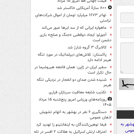
قیمت جهانی طلا امروز ۱۵ مرداد
۸۰۰ سازۀ آمریکایی خاکستر شد
تهاتر ۱۶۷۳ میلیارد تومان از اموال شرکت‌های
تراستی
ماهواره ایرانی که از سد ابرها عبور می‌کند
آجورلو: ایجاد دوقطبی «جنگ و صلح‌» بازی
دشمن است
کالابرگ ۳ گروه شارژ شد
پاکستان: تلاش‌های دیپلماتیک در مورد تنگه
هرمز ادامه دارد
سفیر ایران در ژاپن: همان فاجعه هیروشیما در
حال تکرار است
شنیده شدن صدای دو انفجار در نزدیکی تنگه
هرمز
تکذیب شایعه معافیت سربازان فراری
روزنامه‌های ورزشی امروز پنج‌شنبه ۱۵ مرداد
۱۴۰۵
دستگیری ۶ نفر در بهشهر به اتهام تشویش
اذهان عمومی
فیفا توهین‌کنندگان به اینفانتینو را تهدید کرد
اعتراف ارتش اسرائیل به هلاکت ۲ افسر در تله