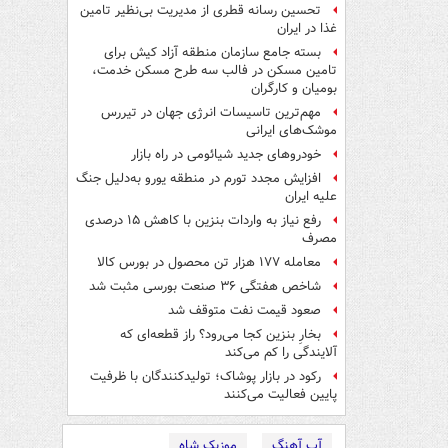
تحسین رسانه قطری از مدیریت بی‌نظیر تامین
غذا در ایران
بسته جامع سازمان منطقه آزاد کیش برای
تامین مسکن در فالب سه طرح مسکن خدمت،
بومیان و کارگران
مهم‌ترین تاسیسات انرژی جهان در تیررس
موشک‌های ایرانی
خودروهای جدید شیائومی در راه بازار
افزایش مجدد تورم در منطقه یورو به‌دلیل جنگ
علیه ایران
رفع نیاز به واردات بنزین با کاهش ۱۵ درصدی
مصرف
معامله ۱۷۷ هزار تن محصول در بورس کالا
شاخص‌ هفتگی ۳۶ صنعت بورسی مثبت شد
صعود قیمت نفت متوقف شد
بخارِ بنزین کجا می‌رود؟ راز قطعه‌ای که
آلایندگی را کم می‌کند
رکود در بازار پوشاک؛ تولیدکنندگان با ظرفیت
پایین فعالیت می‌کنند
آپ آهنگ
موزیک شاه