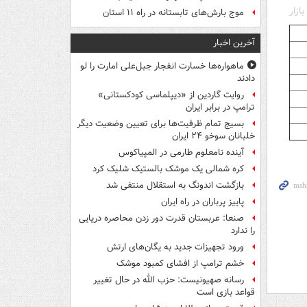
ازار
موج بارش‌های تابستانه در راه ۱۱ استان
آخرین اخبار
ماهواره‌ها خسارت انفجار جبل‌علی امارت را لو
دادند
روایت گاردین از «دیپلماسی کودکستانی»
ترامپ در برابر ایران
بسیج تمام ظرفیت‌ها برای تعیین وضعیت دیگر
خلبانان سوخو ۲۴ ایران
آینده نامعلوم طارمی در المپیاکوس
کره شمالی یک موشک بالستیک شلیک کرد
بازگشت اندونگ به استقلال منتفی شد
پاییز پرباران در راه ایران
صنعا: عربستان قدرت دور زدن محاصره دریایی
را ندارد
ورود تجهیزات جدید به یگان‌های ارتش
خشم ترامپ از افشای کمبود موشک
رسانه صهیونیست: حزب الله در حال تغییر
قواعد بازی است