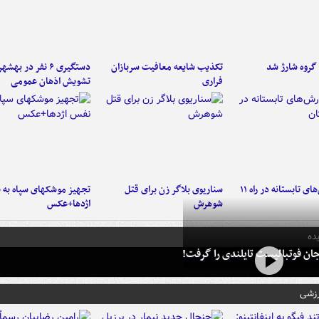
تکذیب شایعه معافیت سربازان
دستگیری ۶ نفر در به
فراری
تشویش اذهان عمومی
موج بارش‌های تابستانه در راه ۱۱
سناریوی بلاگر زن برای قتل
تجهیز موشکهای سپاه به 
شوهرش
اژدها+عکس
ده
ان فوتبالیست تایلندی را گرفت!
رزشی