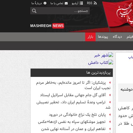
RSS
آرشیو
تماس با ما
دربارهٔ ما
MASHREGH
NEWS
یلم
دیدگاه
پیوندها
بازار
اپ
پربازدیدترین ها
پزشکیان: اگر تا امروز مانده‌ایم، به‌خاطر مردم
نجیب ایران است
دوشنبه
آقای گل جام جهانی مقابل اسرائیل ایستاد
ترامپ وعدۀ تسلیم ایران داد، تحقیر نصیبش
ر، قیمت جهانی طلا که در روز شنبه با بیش از 100 دلار کاهش
شد
پایان تلخ یک نزاع خانوادگی در دورود
 با کاهش حدود
تجهیز موشکهای سپاه به نفس اژدها+عکس
 طلا در
تفاهم ایران و عمان در آستانه نهایی شدن