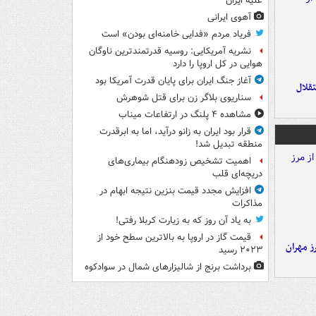
علیه ایران
آهوی ایرانی
فریاد مردم «فدایی خامنه‌ای بودن» است
نشریه آمریکایی: روسیه قدرتمندترین ناوگان
هوایی در کل اروپا را دارد
آغاز جنگ ایران برای پایان قدرت آمریکا بود
تقلال
سناریوی بلاگر زن برای قتل شوهرش
مشاهده ۴ پلنگ در ارتفاعات میناب
قرار بود ایران به زانو درآید، اما به ابرقدرت
منطقه تبدیل شد!
اهمیت تشخیص زودهنگام بیماری‌های
دریچه‌ای قلب
افزایش مجدد قیمت بنزین نتیجه ابهام در
مذاکرات
به یاد آن روز که به زیارت کربلا رفتی!
قیمت گاز در اروپا به بالاترین سطح خود از
ز مهران
۲۰۲۳ رسید
برداشت برنج از شالیزارهای شمال در سوادکوه