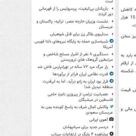
است
بازیکنان بی‌کیفیت، پرسپولیس را از قهرمانی
به کاهش
دور کردند
یافت. برهمین اساس، قیمت سکه تمام طرح جدید در روز جاری نسبت به روز شنبه 15 هزار
نشست وزیران خارجه مصر، ترکیه، پاکستان و
عربستان
سناریوی بلاگر زن برای قتل شوهرش
نیز سخن
شبیه‌سازی حمله به پایگاه نیروهای دلتا فورس
آمریکا
دستگیری ۸ نفر از اشرار مسلح شاخص و
باید به
مرتبطین گروهک های تروریستی
ز ارقام
راز مرگ مرد ۷۲ ساله در تهرانپارس فاش شد
د شکسته
قدرت نظامی ایران فراتر از برآوردها
قرار بود ایران به زانو درآید، اما به ابرقدرت
منطقه تبدیل شد!
هش قیمت
عصبانیت ترامپ از پیروزی نامزد حامی
فلسطین در میشیگان
واکنش کمال شرف به پاسخ کوبنده یمن به
 مالی و
عربستان سعودی
آهوی ایرانی
دردسر جدید برای سرخپوشان
مشاهده ۴ پلنگ در ارتفاعات میناب