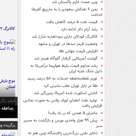
وزیر صمت عازم پاکستان شد
یمن ۶ نفتکش سعودی را به مارپیچ آفریقا
انداخت
قیمت نفت ۵ درصد کاهش یافت
کالابرگ ۳ گروه شارژ شد
رشد آرام دلار ادامه دارد
کالابرگ کودکان دارای سوءتغذیه شارژ شد
وضعیت قرمز سدها در تهران و مشهد
افزایش قیمت جهانی طلا
گوشت آمریکایی گرفتار گلوگاه هرمز شد
رشد مداوم قیمت بلیط هواپیما درآمریکا به
دلیل جنگ علیه ایران
تورم نقطه‌به‌نقطه خدمات به ۵۸ درصد رسید
طلا در بازار تهران عقب نشینی کرد
استان
کشتی اسکورت شده آمریکا زمین‌گیر شد
تولید نفت اعضای اوپک پلاس به صورت نمادین
فیلم برگزی
افزایش یافت
صاعقه ج
ماجرای ۵ همتی که بر باد رفت!
پَرش ۹۹ هزار واحدی بورس و بازگشت به مسیر
برگزیده و
سبز
ذخایر نفتی بزرگ‌ترین پالایشگاه چین هم ته