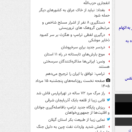
انفجاری حزب‌الله
بغداد: نباید از خاک عراق به کشورهای دیگر
حمله شود
دستگیری ۸ نفر از اشرار مسلح شاخص و
شهر به اتهام
مرتبطین گروهک های تروریستی
درگیری لفظی ترامپ و هگزث بر سر کمبود
ذخایر موشکی
دردسر جدید برای سرخپوشان
موج بارش‌های تابستانه در راه ۱۱ استان
ونس: ایرانی‌ها مذاکره‌کنندگان سرسختی
هستند
ترامپ: توافق با ایران را ترجیح می‌دهم
نفس
صفحه نخست روزنامه‌های پنجشنبه ۱۵ مرداد
۱۴۰۵
راز مرگ مرد ۷۲ ساله در تهرانپارس فاش شد
قابی زیبا از قلعه بابک آذربایجان شرقی
ریزش پایگاه جدید ترامپ بافاصله‌گیری جوانان
و اقلیت‌ها از جمهوری‌خواهان
نمایی زیبا از طبیعت بکر استان گیلان
کاهش شدید واردات نفت چین به دلیل جنگ