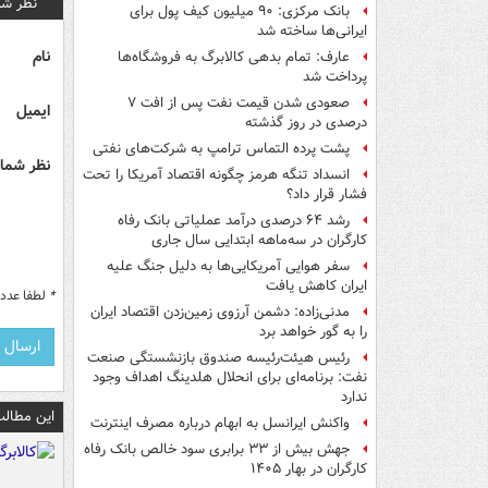
نظر شم
بانک مرکزی: ۹۰ میلیون کیف پول برای
ایرانی‌ها ساخته شد
نام
عارف: تمام بدهی کالابرگ به فروشگاه‌ها
پرداخت شد
صعودی شدن قیمت نفت پس از افت ۷
ایمیل
درصدی در روز گذشته
پشت پرده التماس ترامپ به شرکت‌های نفتی
نظر شما 
انسداد تنگه هرمز چگونه اقتصاد آمریکا را تحت
فشار قرار داد؟
رشد ۶۴ درصدی درآمد عملیاتی بانک رفاه
کارگران در سه‌ماهه ابتدایی سال جاری
سفر هوایی آمریکایی‌ها به دلیل جنگ علیه
ایران کاهش یافت
*
لطفا عدد م
مدنی‌زاده: دشمن آرزوی زمین‌زدن اقتصاد ایران
را به گور خواهد برد
رئیس هیئت‌رئیسه صندوق بازنشستگی صنعت
نفت: برنامه‌ای برای انحلال هلدینگ اهداف وجود
ندارد
این مطالب
واکنش ایرانسل به ابهام درباره مصرف اینترنت
جهش بیش از ۳۳ برابری سود خالص بانک رفاه
کارگران در بهار ۱۴۰۵