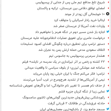
شروع تلخ مدافع تیم ملی پس از جدایی از پرسپولیس
امضای توافق دفاعی بین عربستان، ترکیه و پاکستان
۱۰ خوشحالی گل زودتر از موعد
ایتالیا خرید رادار اسرائیلی را متوقف کرد
واردات نفت آمریکا از عربستان صفر شد
اجازه باز شدن مسیر دوم در تنگه هرمز را نخواهیم داد
درخواست عامری برای تعویق عملیات انتقام‌جویانه علیه عربستان
دستور ترامپ برای تحقیق درباره چگونگی افشای کمبود تسلیحات
ائتلاف سعودی مدعی حمله ارتش یمن به نجران شد
هشدار سرمربی پرسپولیس به جاسوس تیم
۲۲ کشته و زخمی بر اثر تیراندازی در یک مدرسه در تایلند+ فیلم
سامانه ضد موشکی لیزری؛ از بلوف سیاسی تا واقعیت میدانی
ترامپ: فکر می‌کنم جنگ با ایران خیلی زود پایان می‌یابد
نیمی از آمریکایی‌ها از تشدید هرج‌ومرج در غرب آسیا می‌ترسند
از حذف نام همسر تا تغییر نام خانوادگی؛ اما و اگرهای تعویض شناسنامه
نمایی زیبا از تنگه کریان جزیره قشم
رکوردشکنی پیش‌فروش جدیدترین گوشی‌های تاشوی سامسونگ
حادثه غرق‌شدگی در طاقانک ۲ قربانی گرفت
مسجد جامع یزد، از باشکوه‌ترین معماری‌های ایران