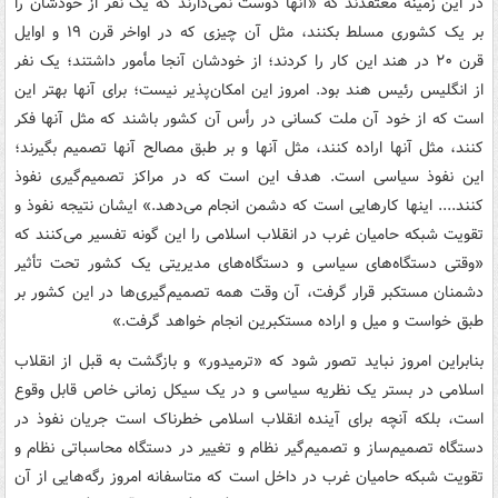
در این زمینه معتقدند که «آنها دوست نمی‌دارند که یک نفر از خودشان را
بر یک کشوری مسلط بکنند، مثل آن چیزی که در اواخر قرن ۱۹ و اوایل
قرن ۲۰ در هند این کار را کردند؛ از خودشان آنجا مأمور داشتند؛ یک نفر
از انگلیس رئیس هند بود. امروز این امکان‌پذیر نیست؛ برای آنها بهتر این
است که از خود آن ملت کسانی در رأس آن کشور باشند که مثل آنها فکر
کنند، مثل آنها اراده کنند، مثل آنها و بر طبق مصالح آنها تصمیم بگیرند؛
این نفوذ سیاسی است. هدف این است که در مراکز تصمیم‌گیری نفوذ
کنند.... اینها کارهایی است که دشمن انجام می‌دهد.» ایشان نتیجه نفوذ و
تقویت شبکه حامیان غرب در انقلاب اسلامی را این گونه تفسیر می‌کنند که
«وقتی دستگاه‌های سیاسی و دستگاه‌های مدیریتی یک کشور تحت تأثیر
دشمنان مستکبر قرار گرفت، آن وقت همه تصمیم‌گیری‌ها در این کشور بر
طبق خواست و میل و اراده مستکبرین انجام خواهد گرفت.»
بنابراین امروز نباید تصور شود که «ترمیدور» و بازگشت به قبل از انقلاب
اسلامی در بستر یک نظریه سیاسی و در یک سیکل زمانی خاص قابل وقوع
است‌، بلکه آنچه برای آینده انقلاب اسلامی خطرناک است جریان نفوذ در
دستگاه تصمیم‌ساز و تصمیم‌گیر نظام و تغییر در دستگاه محاسباتی نظام و
تقویت شبکه حامیان غرب در داخل است که متاسفانه امروز رگه‌هایی از آن