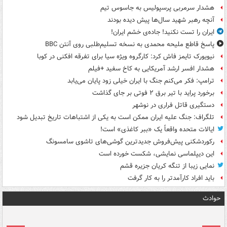
هشدار سرمربی پرسپولیس به جاسوس تیم
آنچه رهبر شهید سال‌ها پیش دیده بودند
ایران را تست نکنید! جاده‌ی خشم ایران!
پاسخ قاطع ملیحه محمدی به نسخه تسلیم‌طلبی روی آنتن BBC
نیویورک تایمز فاش کرد: کارگروه ویژه سیا برای تفرقه افکنی در کوبا
هشدار افسر ارشد آمریکایی به کاخ سفید +فیلم
ترامپ: فکر می‌کنم جنگ با ایران خیلی زود پایان می‌یابد
برخورد پراید با تیر برق ۲ فوتی بر جای گذاشت
دستگیری قاتل فراری در نوشهر
تلگراف: جنگ علیه ایران ممکن است به یکی از اشتباهات تاریخ تبدیل شود
ایالات متحده واقعاً یک «ببر کاغذی» است!
رکوردشکنی پیش‌فروش جدیدترین گوشی‌های تاشوی سامسونگ
این دیپلماسی نمایشی، شکست خورده است
نمایی زیبا از تنگه کریان جزیره قشم
باید افراد کارآمدتر را به کار گرفت
حوادث