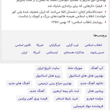
بهانه‌ای حق نداریم با عملکرد خودمان اعتماد به نفس را از ملت بگیریم
فیلم/ دلارهایی که برای براندازی شلیک شد
حجت‌الاسلام اژه‌ای: دشمنان القا می‌کنند که ایران ضعیف شده ولی کور
خواندند/ انقلاب اسلامی هیمنه طاغوت‌های بزرگ و کوچک را شکست
روزشمار انقلاب اسلامی؛ ۱۴ بهمن ۱۳۵۷
برچسب‌ها
انفلاب اسلامی
غرب گرایی
غربگرایان
امریکا
قانون اساسی
حسن رشوند
مذاکرات هسته‌ای
اینستکس
آمریکا
ایران
آپ آهنگ
موزیک شاه
سایت تاریخ ایران
بهترین هتل های استانبول
رزرو هتل استانبول
دانلود آهنگ جدید
بهترین جراح بینی ترمیمی
آهنگ های جدید
پرشین هتل
ثبت نام بیمه اربعین
آهنگ جدید
مزایده خودرو
خرید بلیط استخر
قیمت ورق آهن پرایس
فروشنده مواد شیمیایی