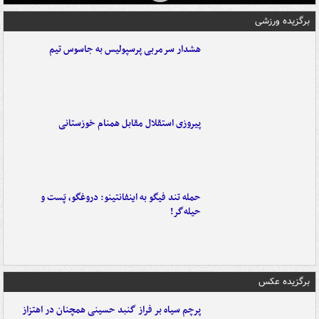
برگزیده ورزشی
هشدار سرمربی پرسپولیس به جاسوس تیم
پیروزی استقلال مقابل همنام خوزستانی
حمله تند فیگو به اینفانتینو: دروغگو، پَست‌ و
حیله‌گر!
برگزیده عکس
پرچم سیاه بر فراز گنبد حسینی همچنان در اهتزاز