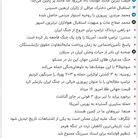
قیمت بنزین مانند موشک بالا می‌رود اما مانند پر پایین می‌آید!
استقبال خاص دخترک عراقی از زائران اربعین حسینی
محمد مرندی: پیروزی با روحیه استوار مردمی حاصل شده
محمد صلاح مات و مبهوت استقبال هواداران ترابزون اسپور
دو راهی دردناک ترامپ برای خروج از جنگ ایران
سندرز: ترامپ فاسد، آمریکا را وارد یک جنگ فاجعه بار کرده است
پاسخ تأمین‌اجتماعی به زمان پرداخت مابه‌التفاوت حقوق بازنشستگان
صحنه ای نادر از حیات وحش ایران در سبلان
جنگ مدعیان طلای کشتی جهان این بار در مسکو
سوخو۳۵ با این موشک‌ها به ناوهای‌جنگی حمله می‌کند
روسیه: به ۳ کشتی اوکراین حمله و ۲۰۳ پهپاد را سرنگون کردیم
ترامپ مقاله‌ای را با عنوان پیروزی خیالی در جنگ ایران بازنشر کرد
قیمت جهانی طلا امروز ۱۶ مرداد
برخورد پراید با تیر برق ۲ فوتی بر جای گذاشت
حمله سایبری گسترده به بورس آمریکا
صنعا: نیروهای ما در کمین‌ هستند
تلگراف: جنگ علیه ایران ممکن است به یکی از اشتباهات تاریخ تبدیل شود
ثبت تاریخی‌ترین کاهش تردد در تنگه هرمز
تنظیم قولنامه برای اسناد سبزرنگ ممنوع شد