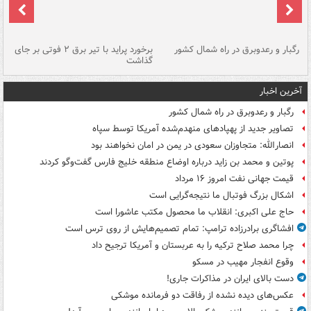
رگبار و رعدوبرق در راه شمال کشور
برخورد پراید با تیر برق ۲ فوتی بر جای
گذاشت
گر
آخرین اخبار
رگبار و رعدوبرق در راه شمال کشور
تصاویر جدید از پهپادهای منهدم‌شده آمریکا توسط سپاه
انصارالله: متجاوزان سعودی در یمن در امان نخواهند بود
پوتین و محمد بن زاید درباره اوضاع منطقه خلیج فارس گفت‌وگو کردند
قیمت جهانی نفت امروز ۱۶ مرداد
اشکال بزرگ فوتبال ما نتیجه‌گرایی است
حاج علی اکبری: انقلاب ما محصول مکتب عاشورا است
افشاگری برادرزاده ترامپ: تمام تصمیم‌هایش از روی ترس است
چرا محمد صلاح ترکیه را به عربستان و آمریکا ترجیح داد
وقوع انفجار مهیب در مسکو
دست بالای ایران در مذاکرات جاری!
عکس‌های دیده نشده از رفاقت دو فرمانده‌ موشکی