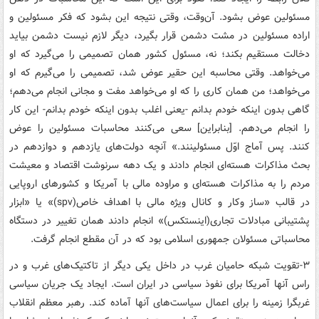
مسئولین عوض بشود. آن‌وقت، وقتی نتیجه این بشود که فکر مسئولین و
اراده‌ مسئولین در مشت دشمن قرار بگیرد، دیگر لازم نیست دشمن بیاید
دخالت مستقیم بکند؛ نه، مسئول کشور همان تصمیمی را می‌گیرد که او
می‌خواهد. وقتی محاسبه‌ این حقیر عوض شد، تصمیمی را می‌گیرم که او
می‌خواهد؛ من همان کاری را که او می‌خواهد مفت و مجانی انجام می‌دهم؛
گاهی بدون اینکه خودم بدانم -یعنی اغلب بدون اینکه خودم بدانم- این کار
را انجام می‌دهم. [بنابراین] سعی می‌کنند محاسبات مسئولین را عوض
کنند. پس آماج اوّل مسئولینند.» آنچه دولت‌های یازدهم و دوازدهم در
بحث مذاکرات هسته‌ای انجام دادند و یک دهه سرنوشت اقتصاد و معیشت
مردم را به مذاکرات هسته‌ای و مراوده مالی با آمریکا و کشورهای اروپایی
در قالب «ساز وکار و کانال ویژه مالی با اهداف خاص(spv)» یا «ابزار
پشتیبانی مبادلات تجاری(اینستکس)» انجام دادند همان تغییر در دستگاه
محاسباتی مسئولان جمهوری اسلامی بود که در آن مقطع انجام گرفت.
۳-تقویت شبکه حامیان غرب در داخل یکی دیگر از تاکتیک‌های غرب و در
راس آنها آمریکا برای نفوذ سیاسی در ایران است. ایجاد یک جریان سیاسی
غربگرا زمینه را برای اعمال سیاست‌های آنها آماده کند. رهبر معظم انقلاب