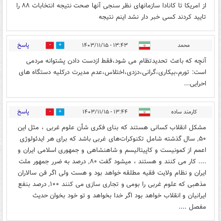
از امریکا تا کانادا سازمانهای نظر سنجی آنها صحت نتیجه انتخابات ۸۸ را
تایید کردند کسی خبر دار نشد اینم نتیجه
پاسخ
محمد
۱۳:۴۳ - ۱۴۰۳/۱۱/۱۵
0
0
آنچه که باعث تحدیدتظام می شود،فقط ازدست دادن پشتوانه مردمی
است: تورم،بیکاری،گرانی،دزدی،اختلاس،عدم مدیرت درکلیه دستگاه های
احرایی...
پاسخ
کارمند ساده
۱۳:۴۴ - ۱۴۰۳/۱۱/۱۵
0
1
مشکل انقلاب کسانی هستند که بنای فکری شأن علوم غربی ، مثل این
۵۰, سال گذشته شامل تکنوکرات‌های غربی باشد که برای هر ایدئولوژی
اعمم از کمونیست و کاپیتالیسم و شاهنشاهی و جمهوری اسلامی ایران و
.... کار می کنند و هستند ، میشود گفت ۸۰, درصد به ضرر جمهور ملت
ایران و نظام ولایت فقیه مطلقه خواهد بود و هست ولی اگر فن سالاران
مذهبی که علوم غربی را بومی و تجاری سازی می کنند ۱۰۰, درصد بنفع
ایرانیان و انقلاب خواهد بود اگر خدا بخواهد و تو خود بخوان حدیث
مفصل ....