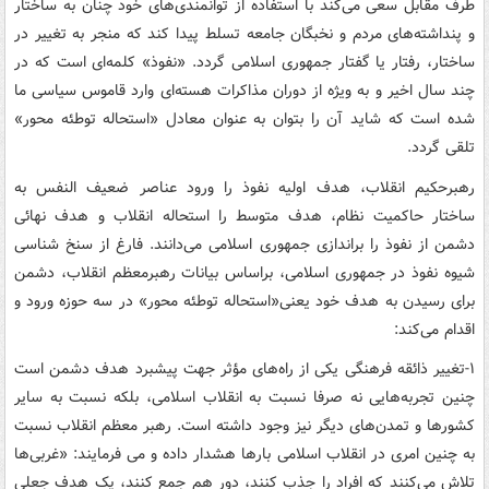
طرف مقابل سعی می‌کند با استفاده از توانمندی‌های خود چنان به ساختار
و پنداشته‌های مردم و نخبگان جامعه تسلط پیدا کند که منجر به تغییر در
ساختار، رفتار یا گفتار جمهوری اسلامی گردد. «نفوذ» کلمه‌ای است که در
چند سال اخیر و به ویژه از دوران مذاکرات هسته‌ای وارد قاموس سیاسی ما
شده است که شاید آن را بتوان به عنوان معادل «استحاله توطئه محور»
تلقی گردد.
رهبرحکیم انقلاب‌، هدف اولیه نفوذ را ورود عناصر ضعیف النفس به
ساختار حاکمیت نظام‌، هدف متوسط را استحاله انقلاب و هدف نهائی
دشمن از نفوذ را براندازی جمهوری اسلامی می‌دانند. فارغ از سنخ شناسی
شیوه نفوذ در جمهوری اسلامی‌، براساس بیانات رهبرمعظم انقلاب، دشمن
برای رسیدن به هدف خود یعنی«استحاله توطئه محور» در سه حوزه ورود و
اقدام می‌کند:
۱-تغییر ذائقه فرهنگی یکی از راه‌های مؤثر جهت پیشبرد هدف دشمن است
چنین تجربه‌هایی نه صرفا نسبت به انقلاب اسلامی، بلکه نسبت به سایر
کشورها و تمدن‌های دیگر نیز وجود داشته است. رهبر معظم انقلاب نسبت
به چنین امری در انقلاب اسلامی بارها هشدار داده و می فرمایند: «غربی‌ها
تلاش می‌کنند که افراد را جذب کنند، دور هم جمع کنند، یک هدف جعلی