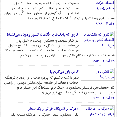
حضرت زهرا (س) با تمام وجود ایستاد تا حق در
میانه غوغای قدرت‌طلبی گم نشود. بسیج نیز در
امتداد و با الگو گرفتن از همان ایستادگی، در دوران
معاصر این رسالت را بر دوش گرفت تا دفاع از حق تداوم یابد.
۴ آذر ۰۴ - ۰۸:۲۸
کاری که بانک‌ها با اقتصاد کشور و مردم می‌کنند!
در کنار سودهای سنگین، پدیده‌ « خلق پول
بی‌ضابطه» نیز به شکل جدی موجب تضییع حقوق
مردم شده است. ما مجاز نیستیم با نسخه‌های دیکته
شده اقتصاد «کینزی» نظام بانکی خود را طراحی و پیاده‌سازی کنیم.
۲۸ آبان ۰۴ - ۰۸:۱۳
کاش باور می‌کردیم!
باور داشته باشیم که پروژه‌ غرب برای زدودن فرهنگ
حجاب و عفاف از جامعه‌ ایران،بخش مهمی از راهبرد
کلان«مهندسی فرهنگی»دشمن در جنگ نرم است،اگر این سنگر فرو
بریزد،سایر عرصه‌های فرهنگی به ‌تدریج فرو می‌ریزد.
۲۲ آبان ۰۴ - ۰۹:۲۷
«مرگ بر آمریکا» فراتر از یک شعار
تکرار محکم‌تر شعار «مرگ بر آمریکا» نشانه یک