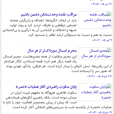
۱۸ تیر ۰۵ - ۰۹:۰۵
مراقب نقشه وحدت‌شکن دشمن باشیم
باید در ابعاد، انگیزه‌ها، اهداف و بازیگران صحنه
تصنعی دوقطبی و تفرقه، تردید کرد و روند تولید
شبهه و اختلاف و کشاندن آن به درگیری و بی‌اعتمادی
نسبت به هم و نسبت به مسئولان ارشد نظام را مسدود کرد.
۹ تیر ۰۵ - ۰۸:۰۲
محرم امسال سوزناک‌تر از هر سال
این محرم متفاوت از همه محرم‌هاست. محرم امسال
یک قصه‌ دیگر هم دارد؛ قصه‌ ایستادن. انگار هرکدام
از این رفتن‌ها، نسل تازه‌ای را بیدار کرده است. هر فراقی، یادآور عهدی بوده
که هنوز سرِ پا ایستاده است.
۲۷ خرداد ۰۵ - ۰۷:۳۰
پایان سکوت راهبردی آغاز عملیات «نصر»
سکوت ظاهری هیچ‌گاه به مفهوم غیبت ایران در
میدان نبوده است، بلکه راهبری اتاق‌های فرماندهی
است که بیش از پیش مصمم‌تر فعالیت خود را تازه با
عملیات «نصر» از یکشنبه شب به سرزمین‌های اشغالی آغاز کرده است.
۱۹ خرداد ۰۵ - ۰۸:۰۴