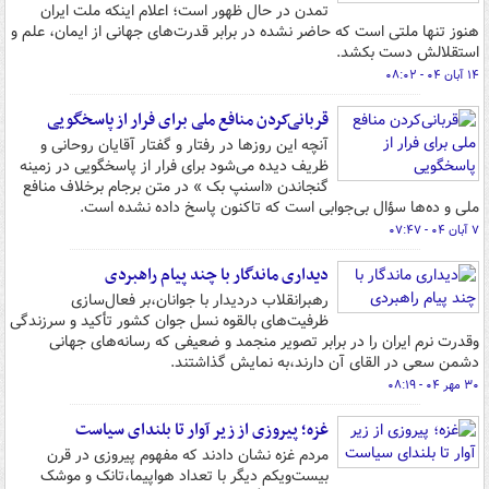
تمدن در حال ظهور است؛ اعلام اینکه ملت ایران
هنوز تنها ملتی است که حاضر نشده در برابر قدرت‌های جهانی از ایمان، علم و
استقلالش دست بکشد.
۱۴ آبان ۰۴ - ۰۸:۰۲
قربانی‌کردن منافع ملی برای فرار از پاسخگویی
آنچه این روزها در رفتار و گفتار آقایان روحانی و
ظریف دیده می‌شود برای فرار از پاسخگویی در زمینه
گنجاندن «اسنپ بک » در متن برجام برخلاف منافع
ملی و ده‌ها سؤال بی‌جوابی است که تاکنون پاسخ داده نشده است.
۷ آبان ۰۴ - ۰۷:۴۷
دیداری ماندگار با چند پیام راهبردی
رهبرانقلاب دردیدار با جوانان،بر فعال‌سازی
ظرفیت‌های بالقوه نسل جوان کشور تأکید و سرزندگی
وقدرت نرم ایران را در برابر تصویر منجمد و ضعیفی که رسانه‌های جهانی
دشمن سعی در القای آن دارند،به نمایش گذاشتند.
۳۰ مهر ۰۴ - ۰۸:۱۹
غزه؛ پیروزی از زیر آوار تا بلندای سیاست
مردم غزه نشان دادند که مفهوم پیروزی در قرن
بیست‌ویکم دیگر با تعداد هواپیما،‌تانک‌ و موشک