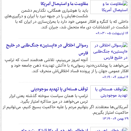
مقاومت ما و استیصال آمریکا
باید با هوشیاری همگانی، نگذاریم دشمن
شکست‌هایش را در جبهه نبرد با ایران و درگیری‌های
داخلی که با کنگره و افکار عمومی خود دارد با بحران‌سازی در ایران که با
شکست در اغتشاشات دی ماه متحمل شد، جبران کند.
۱۴ اردیبهشت ۰۵ - ۰۸:۰۳
رسوائی اخلاقی در «اپستین» جنگ‌طلبی در خلیج
فارس
آنچه امروز می‌بینیم، تلاشی هدفمند است که ترامپ
می‌خواهد با پوشاندن«دود رسوایی» با «آتش تهدید» ذهن جامعه خود و
افکار عمومی جهان را از پرونده فساد اخلاقی‌اش منحرف کند.
۴ اسفند ۰۴ - ۰۸:۱۹
توقف هسته‌ای یا تهدید موجودیتی
ترامپ با همان سیاست سوخته گذشته یعنی ابزار
ترس می‌خواهد در میز مذاکره امتیاز بگیرد.
آمریکایی‌ها معتقدند اگر بتوانیم مردم را علیه حاکمیت بسیج کنیم، می‌توانیم از
حاکمیت امتیاز بگیریم.
۲۹ بهمن ۰۴ - ۱۳:۱۹
از خطای راهبردی آمریکا تا شکست پروژه