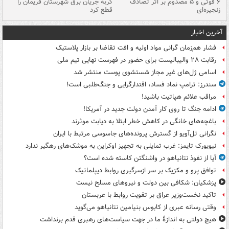
۶ فوتی و ۵ مصدوم بر اثر تصادف
گربه جریان برق شهرستان فریمان را
رگ
زنجیره‌ای
قطع کرد
آخرین اخبار
فشار هم‌زمان گرانی مواد اولیه و افت تقاضا بر بازار پلاستیک
رقابت ۲۸ والیبالیست برای حضور در فهرست نهایی تیم ملی
اسامی ژل‌های غیر مجاز شستشوی پوست منتشر شد
سندرز: ترامپ نماد فساد، اقتدارگرایی و جنگ‌طلبی است!
مراقب علائم هپاتیت باشید!
ادامه جنگ تا روی کار آمدن دولت جدید در آمریکا!
باغچه‌های خانگی در کاهش خطر ابتلا به دیابت موثرند
نگرانی تل‌آویو از گسترش پرونده‌های جاسوسی مرتبط با ایران
نیویورک تایمز: غرب تمایلی به تجهیز اوکراین به موشک‌های رهگیر ندارد
آیا از نفوذ نتانیاهو در واشنگتن کاسته شده است؟
توافق پرو و مکزیک بر سر ازسرگیری روابط دیپلماتیک
پزشکیان: شکافی بین دولت و نیروهای مسلح نیست
تاکید نخست‌وزیر عراق بر تقویت روابط با عربستان
وقتی رسانه عبری از کابوس بنیامین نتانیاهو می‌گوید
هیچ دولتی به اندازۀ ما در جهت سیاست‌های رهبری قدم برنداشت