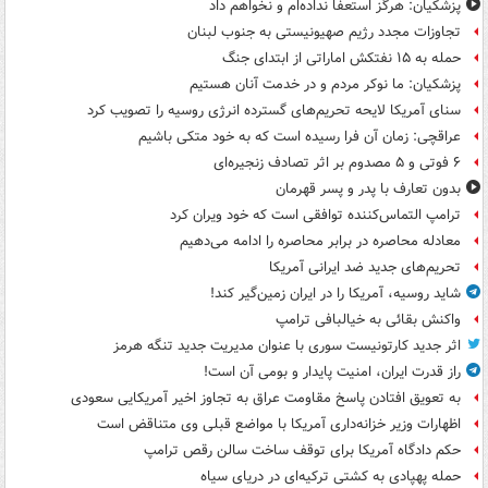
پزشکیان: هرگز استعفا نداده‌ام و نخواهم داد
تجاوزات مجدد رژیم صهیونیستی به جنوب لبنان
حمله به ۱۵ نفتکش‌ اماراتی از ابتدای جنگ
پزشکیان: ما نوکر مردم و در خدمت آنان هستیم
سنای آمریکا لایحه تحریم‌های گسترده انرژی روسیه را تصویب کرد
عراقچی: زمان آن فرا رسیده است که به خود متکی باشیم
۶ فوتی و ۵ مصدوم بر اثر تصادف زنجیره‌ای
بدون تعارف با پدر و پسر قهرمان
ترامپ التماس‌کننده توافقی است که خود ویران کرد
معادله محاصره در برابر محاصره را ادامه می‌دهیم
تحریم‌های جدید ضد ایرانی آمریکا
شاید روسیه، آمریکا را در ایران زمین‌گیر کند!
واکنش بقائی به خیالبافی ترامپ
اثر جدید کارتونیست سوری با عنوان مدیریت جدید تنگه هرمز
راز قدرت ایران، امنیت پایدار و بومی آن است!
به تعویق افتادن پاسخ مقاومت عراق به تجاوز اخیر آمریکایی سعودی
اظهارات وزیر خزانه‌داری آمریکا با مواضع قبلی وی متناقض است
حکم دادگاه آمریکا برای توقف ساخت سالن رقص ترامپ
حمله پهپادی به کشتی ترکیه‌ای در دریای سیاه