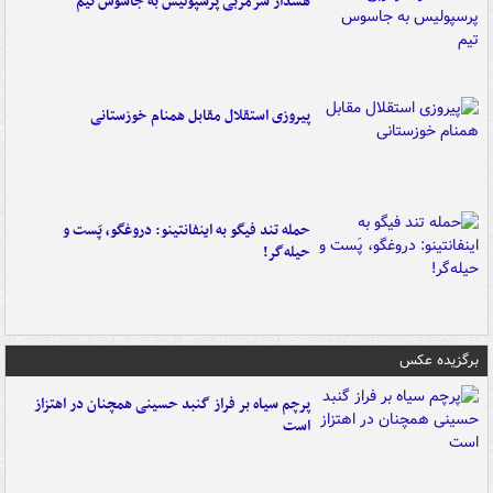
هشدار سرمربی پرسپولیس به جاسوس تیم
پیروزی استقلال مقابل همنام خوزستانی
حمله تند فیگو به اینفانتینو: دروغگو، پَست‌ و
حیله‌گر!
برگزیده عکس
پرچم سیاه بر فراز گنبد حسینی همچنان در اهتزاز
است