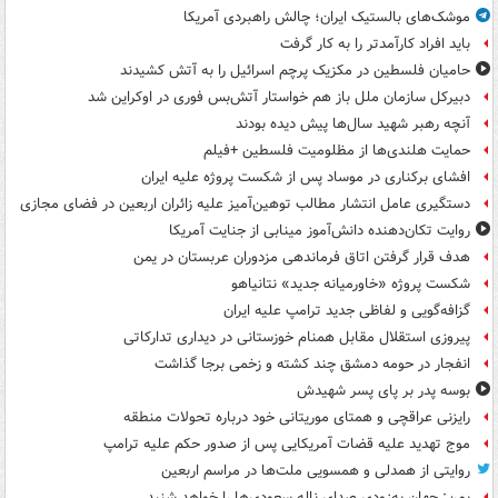
موشک‌های بالستیک ایران؛ چالش راهبردی آمریکا
باید افراد کارآمدتر را به کار گرفت
حامیان فلسطین در مکزیک پرچم اسرائیل را به آتش کشیدند
دبیرکل سازمان ملل باز هم خواستار آتش‌بس فوری در اوکراین شد
آنچه رهبر شهید سال‌ها پیش دیده بودند
حمایت هلندی‌ها از مظلومیت فلسطین +فیلم
افشای برکناری در موساد پس از شکست پروژه علیه ایران
دستگیری عامل انتشار مطالب توهین‌آمیز علیه زائران اربعین در فضای مجازی
روایت تکان‌دهنده دانش‌آموز مینابی از جنایت آمریکا
هدف قرار گرفتن اتاق‌ فرماندهی مزدوران عربستان در یمن
شکست پروژه «خاورمیانه جدید» نتانیاهو
گزافه‌گویی و لفاظی جدید ترامپ علیه ایران
پیروزی استقلال مقابل همنام خوزستانی در دیداری تدارکاتی
انفجار در حومه دمشق چند کشته و زخمی برجا گذاشت
بوسه‌ پدر بر پای پسر شهیدش
رایزنی عراقچی و همتای موریتانی خود درباره تحولات منطقه
موج تهدید علیه قضات آمریکایی پس از صدور حکم علیه ترامپ
روایتی از همدلی و همسویی ملت‌ها در مراسم اربعین
یمن: جهان به‌زودی صدای ناله سعودی‌ها را خواهد شنید