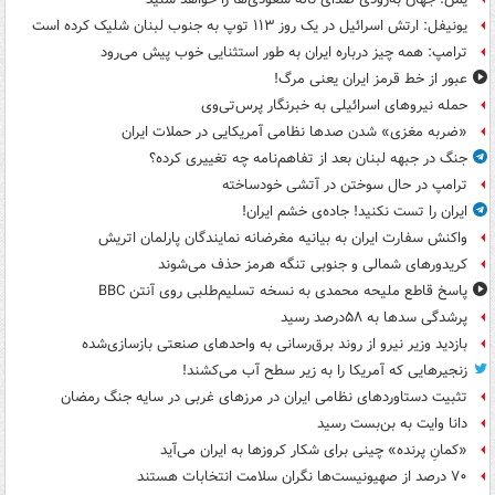
یونیفل: ارتش اسرائیل در یک روز ۱۱۳ توپ به جنوب لبنان شلیک کرده است
ترامپ: همه چیز درباره ایران به طور استثنایی خوب پیش می‌رود
عبور از خط قرمز ایران یعنی مرگ!
حمله نیروهای اسرائیلی به خبرنگار پرس‌تی‌وی
«ضربه مغزی» شدن صدها نظامی آمریکایی در حملات ایران
جنگ در جبهه لبنان بعد از تفاهم‌نامه چه تغییری کرده؟
ترامپ در حال سوختن در آتشی خودساخته
ایران را تست نکنید! جاده‌ی خشم ایران!
واکنش سفارت ایران به بیانیه مغرضانه نمایندگان پارلمان اتریش
کریدورهای شمالی و جنوبی تنگه هرمز حذف می‌شوند
پاسخ قاطع ملیحه محمدی به نسخه تسلیم‌طلبی روی آنتن BBC
پرشدگی سدها به ۵۸درصد رسید
بازدید وزیر نیرو از روند برق‌رسانی به واحدهای صنعتی بازسازی‌شده
زنجیرهایی که آمریکا را به زیر سطح آب می‌کشند!
تثبیت دستاوردهای نظامی ایران در مرزهای غربی در سایه جنگ رمضان
دانا وایت به بن‌بست رسید
«کمانِ پرنده» چینی برای شکار کروزها به ایران می‌آید
۷۰ درصد از صهیونیست‌ها نگران سلامت انتخابات هستند