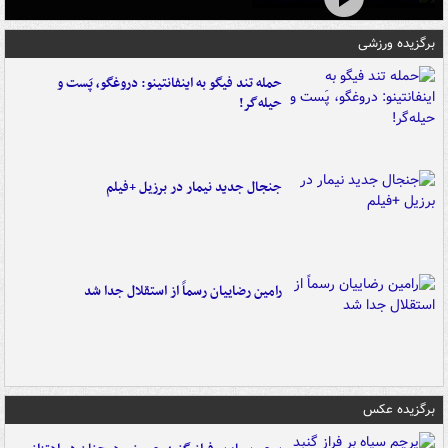
برگزیده ورزشی
حمله تند فیگو به اینفانتینو: دروغگو، پَست‌ و
حیله‌گر!
جنجال جدید نیمار در برزیل +فیلم
رامین رضاییان رسماً از استقلال جدا شد
برگزیده عکس