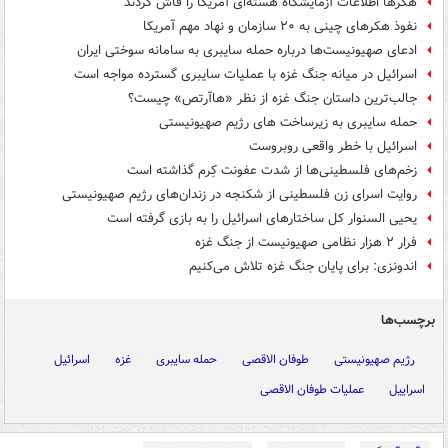
هکرها اطلاعات آزمایشگاه هسته‌ای آمریکا را فاش کردند
نفوذ هکرهای چینی به ۲۰ سازمان و نهاد مهم آمریکا
ادعای صهیونیست‌ها درباره حمله سایبری به سامانه سوختی ایران
اسرائیل در میانه جنگ غزه با عملیات سایبری گسترده مواجه است
جالب‌ترین داستان جنگ غزه از نظر «هاآرتص» چیست؟
حمله سایبری به زیرساخت های رژیم صهیونیستی
اسرائیل با خطر واقعی روبروست
زخم‌های فلسطینی‌ها از شدت عفونت کِرم گذاشته است
روایت اسرای زن فلسطینی از شکنجه در زندان‌های رژیم صهیونیستی
یحیی السنوار کل ساختارهای اسرائیل را به بازی گرفته است
فرار ۲ هزار نظامی صهیونیست از جنگ غزه
اندونزی: برای پایان جنگ غزه تلاش می‌کنیم
برچسب‌ها
رژیم صهیونیستی
طوفان الاقصی
حمله سایبری
غزه
اسرائیل
اسراییل
عملیات طوفان الاقصی