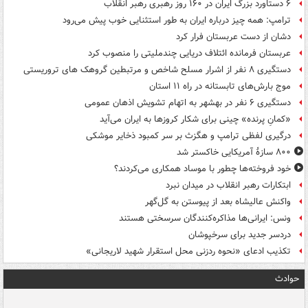
۶ دستاورد بزرگ ایران در ۱۶۰ روز رهبری رهبر انقلاب
ترامپ: همه چیز درباره ایران به طور استثنایی خوب پیش می‌رود
دشان از دست عربستان فرار کرد
عربستان فرمانده ائتلاف دریایی چندملیتی را منصوب کرد
دستگیری ۸ نفر از اشرار مسلح شاخص و مرتبطین گروهک های تروریستی
موج بارش‌های تابستانه در راه ۱۱ استان
دستگیری ۶ نفر در بهشهر به اتهام تشویش اذهان عمومی
«کمانِ پرنده» چینی برای شکار کروزها به ایران می‌آید
درگیری لفظی ترامپ و هگزث بر سر کمبود ذخایر موشکی
۸۰۰ سازۀ آمریکایی خاکستر شد
خود فروخته‌ها چطور با موساد همکاری می‌کردند؟
ابتکارات رهبر انقلاب در میدان نبرد
واکنش عالیشاه بعد از پیوستن به گل‌گهر
ونس: ایرانی‌ها مذاکره‌کنندگان سرسختی هستند
دردسر جدید برای سرخپوشان
تکذیب ادعای «نحوه ردزنی محل استقرار شهید لاریجانی»
حوادث