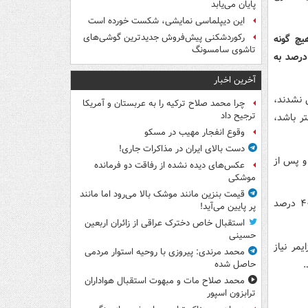
پایان می‌یابد
این دیپلماسی نمایشی، شکست خورده است
رکوردشکنی پیش‌فروش جدیدترین گوشی‌های
یچ گونه
تاشوی سامسونگ
ناختی نداشتند، ۱۹.۵ درصد اختلال شناختی خفیف داشتند و کمی بیش از ۴ درصد به
آخرین اخبار
لال شناختی نشدند،
چرا محمد صلاح ترکیه را به عربستان و آمریکا
ترجیح داد
تر باشد،
وقوع انفجار مهیب در مسکو
دست بالای ایران در مذاکرات جاری!
و پس از
عکس‌های دیده نشده از رفاقت دو فرمانده‌
موشکی
قیمت بنزین مانند موشک بالا می‌رود اما مانند
محققان همچنین دریافتند افراد مسنی که بیش از یک ساعت در روز چرت می‌زنند، ۴۰ درصد
پر پایین می‌آید!
استقبال خاص دخترک عراقی از زائران اربعین
حسینی
مر نیاز
محمد مرندی: پیروزی با روحیه استوار مردمی
.
حاصل شده
محمد صلاح مات و مبهوت استقبال هواداران
ترابزون اسپور