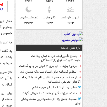
۱۲:۱۰
۰۵:۱۷
۰۳:۴۲
بیش
این
غروب خورشید
اذان مغرب
نیمه‌شب شرعی
دکتر «یو
۲۳:۲۲
۱۹:۲۳
۱۹:۰۳
بیماری آ
خصوص افرا
چندین را
تازه های جامعه
به گفته ل
پاسخ تأمین‌اجتماعی به زمان پرداخت
باشد که 
مابه‌التفاوت حقوق بازنشستگان
می‌شود.»
برخورد پراید با تیر برق ۲ فوتی بر جای گذاشت
«از سوی 
تنظیم قولنامه برای اسناد سبزرنگ ممنوع شد
از حذف نام همسر تا تغییر نام خانوادگی؛ اما و
اگرهای تعویض شناسنامه
ابتلاء به
نمایی زیبا از تنگه کریان جزیره قشم
حادثه غرق‌شدگی در طاقانک ۲ قربانی گرفت
مسجد جامع یزد، از باشکوه‌ترین معماری‌های
ایران