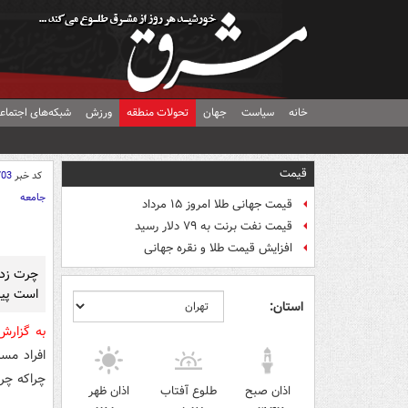
خانه
سیاست
جهان
تحولات منطقه
ورزش
شبکه‌های اجتماع
قیمت
کد خبر
703
جامعه
قیمت جهانی طلا امروز ۱۵ مرداد
قیمت نفت برنت به ۷۹ دلار رسید
افزایش قیمت طلا و نقره جهانی
چرت زدن
است پیام
استان:
به گزار
افراد مس
چراکه چر
اذان صبح
طلوع آفتاب
اذان ظهر