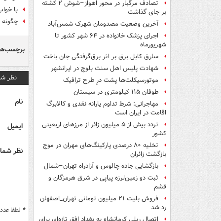
تصادف مرگبار در محور اهواز–شوش ۲ کشته
با خواب
بر جای گذاشت
چگونه 
آخرین وضعیت مصدومان شهرک شمس‌آباد
اجرای پزشک خانواده در ۶۴ شهر کشور تا
شهریورماه
برچسب‌ها
سارق کابل برق بر اثر برق‌گرفتگی جان باخت
شهادت پلیس اهل سنت بلوچ در ایرانشهر
نظر شم
موتورسیکلت‌ها پشت درِ طرح ترافیک
طوفان ۱۱۵ کیلومتری در سیستان
نام
مهاجرانی: شرط تداوم یارانه نقدی و کالابرگ
اقامت در ایران است
تردد بیش از ۵ میلیون زائر از مرزهای اربعینی
ایمیل
کشور
تخلیه ۸۰ درصدی پارکینگ‌های مهران در موج
نظر شما 
بازگشت زائران
بازگشایی جاده چالوس و آزادراه تهران–شمال
ثبت دو زمین‌لرزه پیاپی در شرق هرمزگان و
قشم
فروش بلیت ۲۱ میلیون تومانی تهران_اصفهان
رد شد
*
لطفا عدد م
اتصال ریلی کرمانشاه به بغداد افق تازه‌ای برای