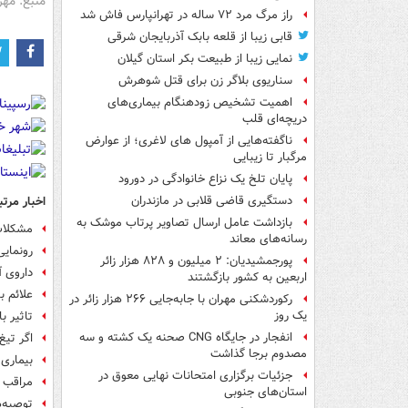
منبع: مهر
راز مرگ مرد ۷۲ ساله در تهرانپارس فاش شد
قابی زیبا از قلعه بابک آذربایجان شرقی
نمایی زیبا از طبیعت بکر استان گیلان
سناریوی بلاگر زن برای قتل شوهرش
اهمیت تشخیص زودهنگام بیماری‌های
دریچه‌ای قلب
ناگفته‌هایی از آمپول های لاغری؛ از عوارض
مرگبار تا زیبایی
پایان تلخ یک نزاع خانوادگی در دورود
اخبار مرتب
دستگیری قاضی قلابی در مازندران
بازداشت عامل ارسال تصاویر پرتاب موشک به
مشکلات 
رسانه‌های معاند
رونمایی
پورجمشیدیان: ۲ میلیون و ۸۲۸ هزار زائر
داروی آ
اربعین به کشور بازگشتند
علائم ب
رکوردشکنی مهران با جابه‌جایی ۲۶۶ هزار زائر در
یک روز
تاثیر ب
انفجار در جایگاه CNG صحنه یک کشته و سه
اگر تیغ
مصدوم برجا گذاشت
بیماری
جزئیات برگزاری امتحانات نهایی معوق در
مراقب ب
استان‌های جنوبی
توصیه‌ه