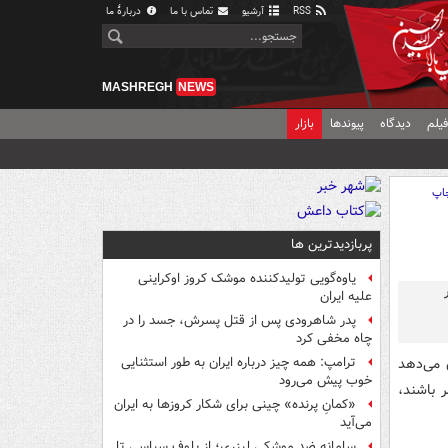
RSS
آرشیو
تماس با ما
دربارهٔ ما
MASHREGH
NEWS
یلم
دیدگاه
پیوندها
بازار
اپ
پربازدیدترین ها
یاوه‌گویی تولیدکننده موشک کروز اوکراینی
علیه ایران
پدر شاهرودی پس از قتل پسرش، جسد را در
چاه مخفی کرد
 می‌دهد
ترامپ: همه چیز درباره ایران به طور استثنایی
خوب پیش می‌رود
 باشند،
«کمانِ پرنده» چینی برای شکار کروزها به ایران
می‌آید
سامانه ضد موشکی لیزری؛ از بلوف سیاسی تا