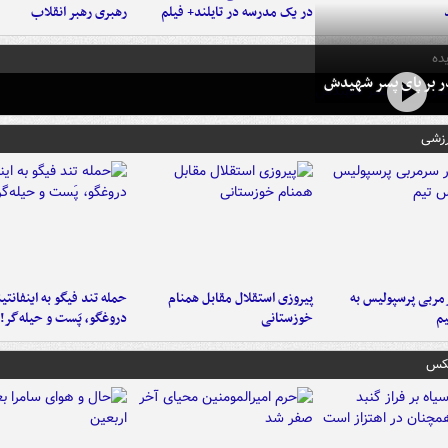
در یک مدرسه در تایلند+ فیلم
رهبری رهبر انقلاب
ده
در بر پای پسر شهیدش
رزشی
ربی پرسپولیس به
پیروزی استقلال مقابل همنام
حمله تند فیگو به اینفانتین
م
خوزستانی
دروغگو، پَست‌ و حیله‌گر!
عکس