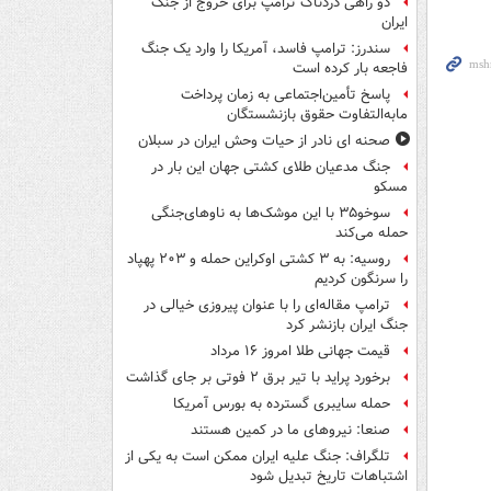
دو راهی دردناک ترامپ برای خروج از جنگ
ایران
سندرز: ترامپ فاسد، آمریکا را وارد یک جنگ
فاجعه بار کرده است
پاسخ تأمین‌اجتماعی به زمان پرداخت
مابه‌التفاوت حقوق بازنشستگان
صحنه ای نادر از حیات وحش ایران در سبلان
جنگ مدعیان طلای کشتی جهان این بار در
مسکو
سوخو۳۵ با این موشک‌ها به ناوهای‌جنگی
حمله می‌کند
روسیه: به ۳ کشتی اوکراین حمله و ۲۰۳ پهپاد
را سرنگون کردیم
ترامپ مقاله‌ای را با عنوان پیروزی خیالی در
جنگ ایران بازنشر کرد
قیمت جهانی طلا امروز ۱۶ مرداد
برخورد پراید با تیر برق ۲ فوتی بر جای گذاشت
حمله سایبری گسترده به بورس آمریکا
صنعا: نیروهای ما در کمین‌ هستند
تلگراف: جنگ علیه ایران ممکن است به یکی از
اشتباهات تاریخ تبدیل شود