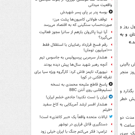
واقعیت میدانی
بوسه‌ پدر بر پای پسر شهیدش
توقف طولانی کامیون‌ها پشت مرز؛
صورت‌حساب سنگینی که به اقتصاد می‌رسد
ل روز و
آیا تینا پاکروان بازهم از ساترا مجوز فعالیت
دان و به
می‌گیرد؟
د.»
رقم فسخ قرارداد رضاییان با استقلال فقط
۱۰۰میلیون تومان!
هشدار سرمربی پرسپولیس به جاسوس تیم
ش بالینی
آنچه رهبر شهید سال‌ها پیش دیده بودند
وز منجر
نیویورک تایمز فاش کرد: کارگروه ویژه سیا برای
تفرقه افکنی در کوبا
پاسخ قاطع ملیحه محمدی به نسخه
تسلیم‌طلبی روی آنتن BBC
گذارد و
ایران را تست نکنید! جاده‌ی خشم ایران!
ته شود که با افزایش خطر
هشدار افسر ارشد آمریکایی به کاخ سفید
+فیلم
 ۸۱ سال، هر سال به مدت دو
ایالات متحده واقعاً یک «ببر کاغذی» است!
دستگیری قاتل فراری در نوشهر
هفته از یک مانیتور فعالیت شبه‌ساعت استفاده کردند. هر دوره طولانی بدون فعالیت از ساعت ۹
ترامپ: فکر می‌کنم جنگ با ایران خیلی زود
 یک سری