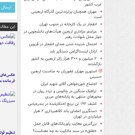
غرب کشور
مهران همچنان پرترددترین گذرگاه اربعینی
است
انفجار در یک کارخانه در جنوب تهران
این مطالب
مراسم عزاداری اربعینِ هیأت‌های دانشجویی در
جوار محل شهادت رهبر
احتمال شنیده شدن صدای انفجار در قزوین
اراذل اینستاگرامی دستگیر شد
۲ میلیون و ۳۰۰ هزار زائر اربعین به کشور
بازگشتند
استوری مهران غفوریان به مناسبت اربعین
عکس‌های د
حسینی
فرمانده‌ 
اجتماع خون‌خواهی آقای شهید ایران
ترافیک سنگین در چالوس و تردد روان در
محورهای منتهی به پایانه‌های مرزی
کشف ۱۹۲ تن برنج احتکارشده در بندرعباس
دستگیری اعضای باند کلاهبرداری ۲ هزار
میلیاردی در تهران
بزرگترین معایب پاوربانک‌های قابل حمل
«طلق» در سند مالکیت به چه معناست؟
تنظیم قولن