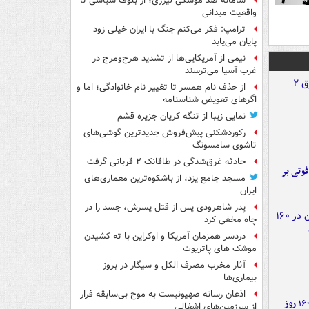
سامانه ضد موشکی لیزری؛ از بلوف سیاسی تا
واقعیت میدانی
ترامپ: فکر می‌کنم جنگ با ایران خیلی زود
پایان می‌یابد
نیمی از آمریکایی‌ها از تشدید هرج‌ومرج در
غرب آسیا می‌ترسند
از حذف نام همسر تا تغییر نام خانوادگی؛ اما و
اگرهای تعویض شناسنامه
نمایی زیبا از تنگه کریان جزیره قشم
رکوردشکنی پیش‌فروش جدیدترین گوشی‌های
تاشوی سامسونگ
حادثه غرق‌شدگی در طاقانک ۲ قربانی گرفت
ورد پراید با تیر برق ۲ فوتی بر
مسجد جامع یزد، از باشکوه‌ترین معماری‌های
ایران
پدر شاهرودی پس از قتل پسرش، جسد را در
چاه مخفی کرد
دردسر همزمان آمریکا و اوکراین با ته کشیدن
موشک های پاتریوت
آثار مخرب مصرف الکل و سیگار در بروز
بیماری‌ها
اذعان رسانه صهیونیست به موج بی‌سابقه فرار
۶ دستاورد بزرگ ایران در ۱۶۰ روز
از سرزمین‌های اشغالی