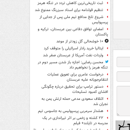
ثبت تاریخی‌ترین کاهش تردد در تنگه هرمز
تنظیم قولنامه برای اسناد سبزرنگ ممنوع شد
شروع تلخ مدافع تیم ملی پس از جدایی از
پرسپولیس
امضای توافق دفاعی بین عربستان، ترکیه و
پاکستان
۱۰ خوشحالی گل زودتر از موعد
ایتالیا خرید رادار اسرائیلی را متوقف کرد
واردات نفت آمریکا از عربستان صفر شد
محسن رضایی: اجازه باز شدن مسیر دوم در
تنگه هرمز را نخواهیم داد
درخواست عامری برای تعویق عملیات
انتقام‌جویانه علیه عربستان
دستور ترامپ برای تحقیق درباره چگونگی
افشای کمبود تسلیحات
ائتلاف سعودی مدعی حمله ارتش یمن به
نجران شد
هشدار سرمربی پرسپولیس به جاسوس تیم
۲۲ کشته و زخمی بر اثر تیراندازی در یک
مدرسه در تایلند+ فیلم