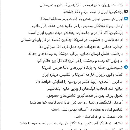
نشست وزیران خارجه مصر، ترکیه، پاکستان و عربستان
پزشکیان: ایران را همه مردم نگه داشتند
ایران در مسیر تبدیل شدن به قدرت برتر منطقه است!
ارتش یمن: نفتکش سعودی را در خلیج عدن هدف قرار دادیم
پزشکیان: اگر تا امروز مانده‌ایم، به‌خاطر مردم نجیب ایران است
ادامه ناامنی و خشونت در آمریکا؛ چندین کشته در کارولینای شمالی
فیدان: حماس به تعهدات خود عمل کرد، امّا اسرائیل نه
بازداشت عامل ارسال تصاویر پرتاب موشک به رسانه‌های معاند
ماجرایی که رعب و وحشت را در فرودگاه تل‌آویو حاکم کرد
شبیه‌سازی حمله به پایگاه نیروهای دلتا فورس آمریکا
گفت وگوی وزیران خارجه آمریکا و انگلیس درباره ایران
ماکرون: اتحادیه اروپا فشار بر روسیه را افزایش خواهد داد
بیانیه تند اتحادیه لیگ‌های اروپایی علیه اینفانتینو
تحول بزرگ یمن در هدف‌گیری کشتی‌های سعودی
آمریکا: گفتگوهای لبنان و اسرائیل فردا ازسرگرفته خواهد شد!
تفاهم ایران و عمان در آستانه نهایی شدن است
وزیر صمت عازم قرقیزستان شد
اعتراف تحلیلگر آمریکایی؛ واشنگتن در برابر ایران راهبرد خود را باخت