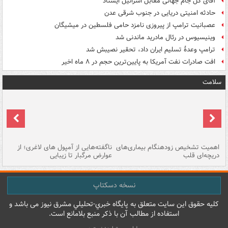
آقای گل جام جهانی مقابل اسرائیل ایستاد
حادثه امنیتی دریایی در جنوب شرقی عدن
عصبانیت ترامپ از پیروزی نامزد حامی فلسطین در میشیگان
وینیسیوس در رئال مادرید ماندنی شد
ترامپ وعدۀ تسلیم ایران داد، تحقیر نصیبش شد
افت صادرات نفت آمریکا به پایین‌ترین حجم در ۸ ماه اخیر
سلامت
اهمیت تشخیص زودهنگام بیماری‌های
ناگفته‌هایی از آمپول های لاغری؛ از
دریچه‌ای قلب
عوارض مرگبار تا زیبایی
تا
نسخه دسکتاپ
کليه حقوق اين سايت متعلق به پایگاه خبري-تحليلي مشرق نيوز می باشد و
استفاده از مطالب آن با ذکر منبع بلامانع است.