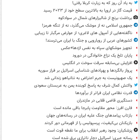
به یاد آن روز که به زیارت کربلا رفتی!
قیمت گاز در اروپا به بالاترین سطح خود از ۲۰۲۳ رسید
برداشت برنج از شالیزارهای شمال در سوادکوه
جمهوری اسلامی نه از موشک می‌گذرد، نه از تنگه هرمز!
ناگفته‌هایی از آمپول های لاغری؛ از عوارض مرگبار تا زیبایی
کشورهای عربی از رویارویی و جنگ با ایران می‌ترسند!
تجهیز موشکهای سپاه به نفس اژدها+عکس
پایان تلخ یک نزاع خانوادگی در دورود
افزایش بی‌سابقه سرقت سوخت در انگلیس
پرواز بالگردها و پهپادهای شناسایی اسرائیل بر فراز سوریه
یک صهیونیست به جرم اعتراض به نتانیاهو زندانی شد
واکنش کمال شرف به پاسخ کوبنده یمن به عربستان سعودی
قدرت نظامی ایران فراتر از برآوردها
دستگیری قاضی قلابی در مازندران
فارن افرز: محور مقاومت پابرجا باقی مانده است
بازتاب پیامدهای جنگ علیه ایران در رسانه‌های جهان
بازیکنان بی‌کیفیت، پرسپولیس را از قهرمانی دور کردند
پزشکیان: وجود رهبر انقلاب برای ما نقطه قوت است
رسانه عبری: اسرائیل دچار ناترازی برق شده است