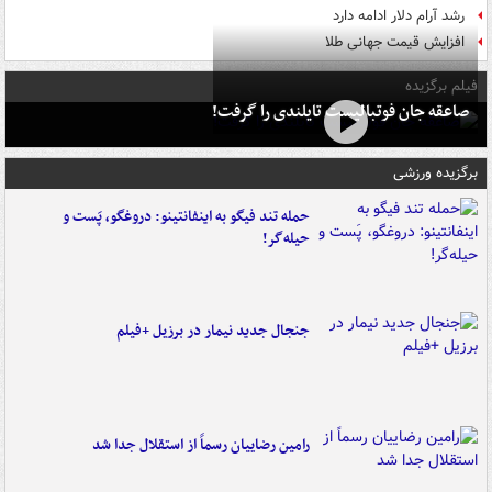
رشد آرام دلار ادامه دارد
افزایش قیمت جهانی طلا
فیلم برگزیده
صاعقه جان فوتبالیست تایلندی را گرفت!
برگزیده ورزشی
حمله تند فیگو به اینفانتینو: دروغگو، پَست‌ و
حیله‌گر!
جنجال جدید نیمار در برزیل +فیلم
رامین رضاییان رسماً از استقلال جدا شد