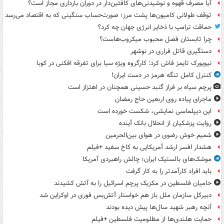
آیا مصرف قهوه و نوشیدنی‌های کافئین‌دار در دوران بارداری مجاز است؟
توقف طولانی کامیون‌ها پشت مرز؛ صورت‌حساب سنگینی که به اقتصاد می‌رسد
حماقت ترامپ با ذخایر انرژی جهان چه کرد؟
چرا تابستان فصل محبوب میکروب‌هاست؟
دستگیری قاتل فراری در نوشهر
نیویورک تایمز فاش کرد: کارگروه ویژه سیا برای تفرقه افکنی در کوبا
کنترل کامل تنگه هرمز در دست ایران!
پرچم سیاه بر فراز گنبد حسینی همچنان در اهتزاز است
ماجرای پیاده روی اربعین حاج رمضان
این دیپلماسی نمایشی، شکست خورده است
روایت پزشکیان از انحلال بانک آینده
شمیم خوش رضوی در هوای بین‌الحرمین
هشدار افسر ارشد آمریکایی به کاخ سفید +فیلم
موشک‌های بالستیک ایران؛ چالش راهبردی آمریکا
باید افراد کارآمدتر را به کار گرفت
حامیان فلسطین در مکزیک پرچم اسرائیل را به آتش کشیدند
دبیرکل سازمان ملل باز هم خواستار آتش‌بس فوری در اوکراین شد
آنچه رهبر شهید سال‌ها پیش دیده بودند
حمایت هلندی‌ها از مظلومیت فلسطین +فیلم