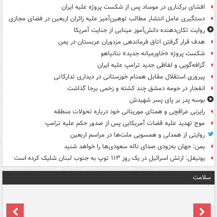
افشای برکناری در موساد پس از شکست پروژه علیه ایران
دستگیری عامل انتشار مطالب توهین‌آمیز علیه زائران اربعین در فضای مجازی
روایت تکان‌دهنده دانش‌آموز مینابی از جنایت آمریکا
هدف قرار گرفتن اتاق‌ فرماندهی مزدوران عربستان در یمن
شکست پروژه «خاورمیانه جدید» نتانیاهو
گزافه‌گویی و لفاظی جدید ترامپ علیه ایران
پیروزی استقلال مقابل همنام خوزستانی در دیداری تدارکاتی
انفجار در حومه دمشق چند کشته و زخمی برجا گذاشت
بوسه‌ پدر بر پای پسر شهیدش
رایزنی عراقچی و همتای موریتانی خود درباره تحولات منطقه
موج تهدید علیه قضات آمریکایی پس از صدور حکم علیه ترامپ
روایتی از همدلی و همسویی ملت‌ها در مراسم اربعین
یمن: جهان به‌زودی صدای ناله سعودی‌ها را خواهد شنید
یونیفل: ارتش اسرائیل در یک روز ۱۱۳ توپ به جنوب لبنان شلیک کرده است
سلامت
ت