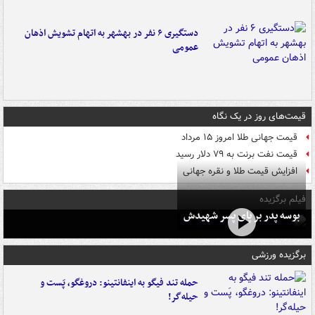
دستگیری ۶ نفر در بهشهر به اتهام تشویش اذهان
عمومی
قیمت‌های روز در یک نگاه
قیمت جهانی طلا امروز ۱۵ مرداد
قیمت نفت برنت به ۷۹ دلار رسید
افزایش قیمت طلا و نقره جهانی
فیلم برگزیده
بوسه‌ پدر بر پای پسر شهیدش
برگزیده ورزشی
حمله تند فیگو به اینفانتینو: دروغگو، پَست‌ و
حیله‌گر!