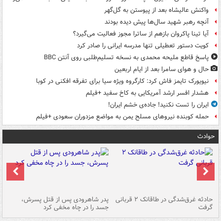
واکنش عالیشاه بعد از پیوستن به گل‌گهر
آنچه رهبر شهید سال‌ها پیش دیده بودند
آیا تینا پاکروان بازهم از ساترا مجوز فعالیت می‌گیرد؟
کویت دستور تعطیلی تنها مدرسه ایرانی را صادر کرد
پاسخ قاطع ملیحه محمدی به نسخه تسلیم‌طلبی روی آنتن BBC
حال و هوای سامرا بعد از ایام اربعین
نیویورک تایمز فاش کرد: کارگروه ویژه سیا برای تفرقه افکنی در کوبا
هشدار افسر ارشد آمریکایی به کاخ سفید +فیلم
ایران را تست نکنید! جاده‌ی خشم ایران!
حمله کوبنده نیروهای مسلح یمن به مواضع مزدوران سعودی +فیلم
حوادث
شته
حادثه غرق‌شدگی در طاقانک ۲ قربانی
پدر شاهرودی پس از قتل پسرش،
دس
گرفت
جسد را در چاه مخفی کرد