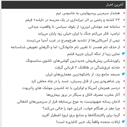
آخرین اخبار
هشدار سرمربی پرسپولیس به جاسوس تیم
۲۲ کشته و زخمی بر اثر تیراندازی در یک مدرسه در تایلند+ فیلم
سامانه ضد موشکی لیزری؛ از بلوف سیاسی تا واقعیت میدانی
ترامپ: فکر می‌کنم جنگ با ایران خیلی زود پایان می‌یابد
نیمی از آمریکایی‌ها از تشدید هرج‌ومرج در غرب آسیا می‌ترسند
از حذف نام همسر تا تغییر نام خانوادگی؛ اما و اگرهای تعویض شناسنامه
نمایی زیبا از تنگه کریان جزیره قشم
رکوردشکنی پیش‌فروش جدیدترین گوشی‌های تاشوی سامسونگ
حادثه غرق‌شدگی در طاقانک ۲ قربانی گرفت
مسجد جامع یزد، از باشکوه‌ترین معماری‌های ایران
پدر شاهرودی پس از قتل پسرش، جسد را در چاه مخفی کرد
دردسر همزمان آمریکا و اوکراین با ته کشیدن موشک های پاتریوت
آثار مخرب مصرف الکل و سیگار در بروز بیماری‌ها
اذعان رسانه صهیونیست به موج بی‌سابقه فرار از سرزمین‌های اشغالی
چرا مغز در هنگام خواب، انرژی خود را خالی می‌کند؟
گرما برای پالایشگاه‌ها و منابع برق اروپا اضطرار آفرید
ایالات متحده واقعاً یک «ببر کاغذی» است!